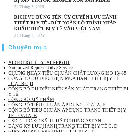
BỊ SÀN TIKTOK, SHOPEE XOÁ SẢN PHẨM
21 Tháng 7, 2026
DỊCH VỤ ĐỨNG TÊN, ỦY QUYỀN LƯU HÀNH
THIẾT BỊ Y TẾ - RÚT NGẮN LỘ TRÌNH NHẬP
KHẨU THIẾT BỊ Y TẾ VÀO VIỆT NAM
21 Tháng 7, 2026
Chuyên mục
AIRFREIGHT - SEAFREIGHT
Authorized Representative Service
CHỨNG NHẬN TIÊU CHUẨN CHẤT LƯỢNG ISO 13485
CÔNG BỐ ĐỦ ĐIỀU KIỆN MUA BÁN THIẾT BỊ Y TẾ
LOẠI B,C,D
CÔNG BỐ ĐỦ ĐIỀU KIỆN SẢN XUẤT TRANG THIẾT BỊ
Y TẾ
CÔNG BỐ MỸ PHẨM
CÔNG BỐ TIÊU CHUẨN ÁP DỤNG LOẠI A, B
CÔNG BỐ TIÊU CHUẨN ÁP DỤNG TRANG THIẾT BỊ Y
TẾ LOẠI A, B
CSDT – HỒ SƠ KỸ THUẬT CHUNG ASEAN
ĐĂNG KÝ LƯU HÀNH TRANG THIẾT BỊ Y TẾ C, D
GIẤY PHÉP NHẬP KHẨU THIẾT BỊ Y TẾ