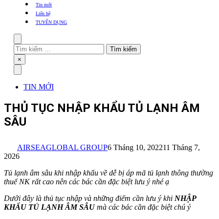
khẩu
Tin mới
TBYT
Liên hệ
TUYỂN DỤNG
Search
Tìm
kiếm
Close
×
cho:
Menu
TIN MỚI
THỦ TỤC NHẬP KHẨU TỦ LẠNH ÂM
SÂU
AIRSEAGLOBAL GROUP
6 Tháng 10, 2022
11 Tháng 7,
2026
Tủ lạnh âm sâu khi nhập khẩu về dễ bị áp mã tủ lạnh thông thường
thuế NK rất cao nên các bác cần đặc biệt lưu ý nhé ạ
Dưới đây là thủ tục nhập và những điểm cần lưu ý khi
NHẬP
KHẨU TỦ LẠNH ÂM SÂU
mà các bác cần đặc biệt chú ý