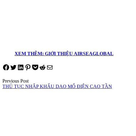
XEM THÊM: GIỚI THIỆU AIRSEAGLOBAL
Share on Facebook
Tweet on Twitter
Share on LinkedIn
Pin on Pinterest
Save to pocket
Share on Reddit
Share via Email
Điều
Previous Post
THỦ TỤC NHẬP KHẨU DAO MỔ ĐIỆN CAO TẦN
hướng
bài
viết