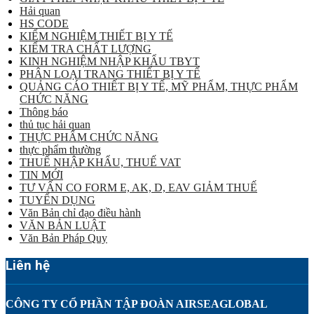
Hải quan
HS CODE
KIỂM NGHIỆM THIẾT BỊ Y TẾ
KIỂM TRA CHẤT LƯỢNG
KINH NGHIỆM NHẬP KHẨU TBYT
PHÂN LOẠI TRANG THIẾT BỊ Y TẾ
QUẢNG CÁO THIẾT BỊ Y TẾ, MỸ PHẨM, THỰC PHẨM
CHỨC NĂNG
Thông báo
thủ tục hải quan
THỰC PHẨM CHỨC NĂNG
thực phẩm thường
THUẾ NHẬP KHẨU, THUẾ VAT
TIN MỚI
TƯ VẤN CO FORM E, AK, D, EAV GIẢM THUẾ
TUYỂN DỤNG
Văn Bản chỉ đạo điều hành
VĂN BẢN LUẬT
Văn Bản Pháp Quy
Liên hệ
CÔNG TY CỔ PHẦN TẬP ĐOÀN AIRSEAGLOBAL