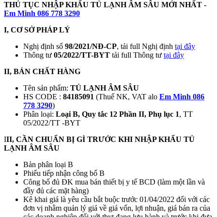
THỦ TỤC NHẬP KHẨU TỦ LẠNH ÂM SÂU MỚI NHẤT -
Em Minh 086 778 3290
I, CƠ SỞ PHÁP LÝ
Nghị định số
98/2021/NĐ-CP
, tải full Nghị định
tại đây
Thông tư
05/2022/TT-BYT
tải full Thông tư
tại đây
II, BẢN CHẤT HÀNG
Tên sản phẩm:
TỦ LẠNH ÂM SÂU
HS CODE :
84185091
(Thuế NK, VAT alo
Em Minh 086
778 3290
)
Phân loại:
Loại B, Quy tắc 12 Phần II, Phụ lục 1
, TT
05/2022/TT -BYT
I
II, CẦN CHUẨN BỊ GÌ TRƯỚC KHI NHẬP KHẨU
TỦ
LẠNH ÂM SÂU
Bản phân loại B
Phiếu tiếp nhận công bố B
Công bố đủ ĐK mua bán thiết bị y tế BCD (làm một lần và
đầy đủ các mặt hàng)
Kê khai giá là yêu cầu bắt buộc trước 01/04/2022 đối với các
đơn vị nhằm quản lý giá về giá vốn, lợi nhuận, giá bán ra của
các doanh nghiệp đối với tbyt đang lưu hành và trước khi đưa