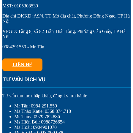
MST: 0105308539
Địa chỉ ĐKKD: A9/4, TT Mỏ địa chất, Phường Đông Ngạc, TP Hà
Nội
VPGD: Tầng 8, số 82 Trần Thái Tông, Phường Cầu Giấy, TP Hà
Nội
0984291559 - Mr Tân
LIÊN HỆ
TƯ VẤN DỊCH VỤ
Tư vấn thủ tục nhập khẩu, đăng ký lưu hành:
Mr Tân: 0984.291.559
Ms Thảo Katie: 0368.874.718
Ms Thúy: 0979.785.886
Ms Hiền Bùi: 0988726654
Ms Hoài: 0904901070
Ms Hà My: 0928.000.088