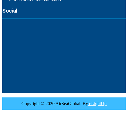
Social
Copyright © 2020 AirSeaGlobal. By
eLightUp