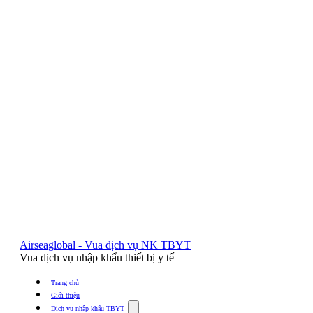
Airseaglobal - Vua dịch vụ NK TBYT
Vua dịch vụ nhập khẩu thiết bị y tế
Trang chủ
Giới thiệu
Show
Dịch vụ nhập khẩu TBYT