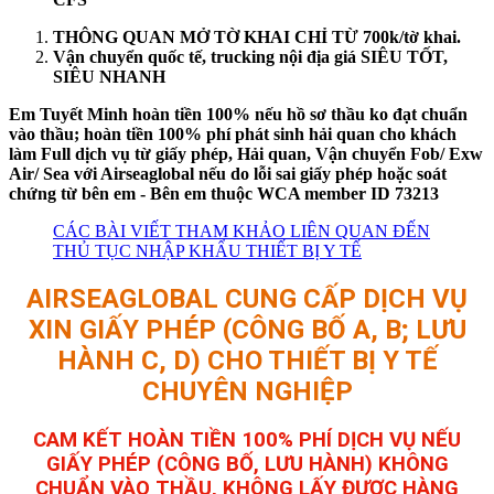
THÔNG QUAN MỞ TỜ KHAI CHỈ TỪ 700k/tờ khai.
Vận chuyển quốc tế, trucking nội địa giá SIÊU TỐT,
SIÊU NHANH
Em Tuyết Minh hoàn tiền 100% nếu hồ sơ thầu ko đạt chuẩn
vào thầu; hoàn tiền 100% phí phát sinh hải quan cho khách
làm Full dịch vụ từ giấy phép, Hải quan, Vận chuyển Fob/ Exw
Air/ Sea với Airseaglobal nếu do lỗi sai giấy phép hoặc soát
chứng từ bên em - Bên em thuộc WCA member ID 73213
CÁC BÀI VIẾT THAM KHẢO LIÊN QUAN ĐẾN
THỦ TỤC NHẬP KHẨU THIẾT BỊ Y TẾ
AIRSEAGLOBAL CUNG CẤP DỊCH VỤ
XIN GIẤY PHÉP (CÔNG BỐ A, B; LƯU
HÀNH C, D) CHO THIẾT BỊ Y TẾ
CHUYÊN NGHIỆP
CAM KẾT HOÀN TIỀN 100% PHÍ DỊCH VỤ NẾU
GIẤY PHÉP (CÔNG BỐ, LƯU HÀNH) KHÔNG
CHUẨN VÀO THẦU, KHÔNG LẤY ĐƯỢC HÀNG