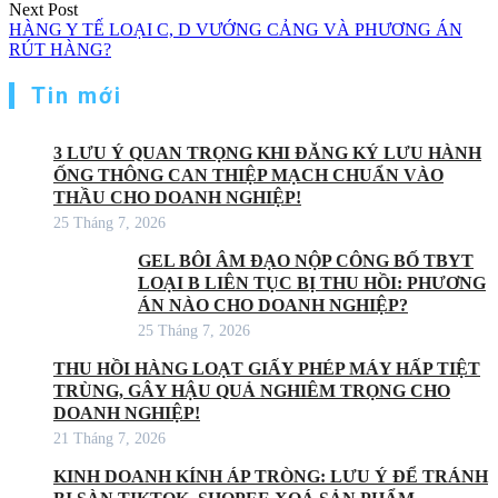
Next Post
HÀNG Y TẾ LOẠI C, D VƯỚNG CẢNG VÀ PHƯƠNG ÁN
RÚT HÀNG?
Tin mới
3 LƯU Ý QUAN TRỌNG KHI ĐĂNG KÝ LƯU HÀNH
ỐNG THÔNG CAN THIỆP MẠCH CHUẨN VÀO
THẦU CHO DOANH NGHIỆP!
25 Tháng 7, 2026
GEL BÔI ÂM ĐẠO NỘP CÔNG BỐ TBYT
LOẠI B LIÊN TỤC BỊ THU HỒI: PHƯƠNG
ÁN NÀO CHO DOANH NGHIỆP?
25 Tháng 7, 2026
THU HỒI HÀNG LOẠT GIẤY PHÉP MÁY HẤP TIỆT
TRÙNG, GÂY HẬU QUẢ NGHIÊM TRỌNG CHO
DOANH NGHIỆP!
21 Tháng 7, 2026
KINH DOANH KÍNH ÁP TRÒNG: LƯU Ý ĐỂ TRÁNH