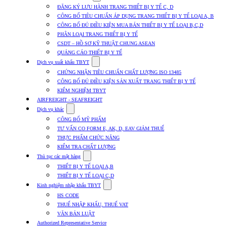
submenu
ĐĂNG KÝ LƯU HÀNH TRANG THIẾT BỊ Y TẾ C, D
for
CÔNG BỐ TIÊU CHUẨN ÁP DỤNG TRANG THIẾT BỊ Y TẾ LOẠI A, B
Dịch
CÔNG BỐ ĐỦ ĐIỀU KIỆN MUA BÁN THIẾT BỊ Y TẾ LOẠI B,C,D
vụ
nhập
PHÂN LOẠI TRANG THIẾT BỊ Y TẾ
khẩu
CSDT – HỒ SƠ KỸ THUẬT CHUNG ASEAN
TBYT
QUẢNG CÁO THIẾT BỊ Y TẾ
Show
Dịch vụ xuất khẩu TBYT
submenu
CHỨNG NHẬN TIÊU CHUẨN CHẤT LƯỢNG ISO 13485
for
CÔNG BỐ ĐỦ ĐIỀU KIỆN SẢN XUẤT TRANG THIẾT BỊ Y TẾ
Dịch
KIỂM NGHIỆM TBYT
vụ
xuất
AIRFREIGHT - SEAFREIGHT
khẩu
Show
Dịch vụ khác
TBYT
submenu
CÔNG BỐ MỸ PHẨM
for
TƯ VẤN CO FORM E, AK, D, EAV GIẢM THUẾ
Dịch
THỰC PHẨM CHỨC NĂNG
vụ
khác
KIỂM TRA CHẤT LƯỢNG
Show
Thủ tục các mặt hàng
submenu
THIẾT BỊ Y TẾ LOẠI A,B
for
THIẾT BỊ Y TẾ LOẠI C,D
Thủ
Show
tục
Kinh nghiệm nhập khẩu TBYT
submenu
các
HS CODE
for
mặt
THUẾ NHẬP KHẨU, THUẾ VAT
Kinh
hàng
VĂN BẢN LUẬT
nghiệm
nhập
Authorized Representative Service