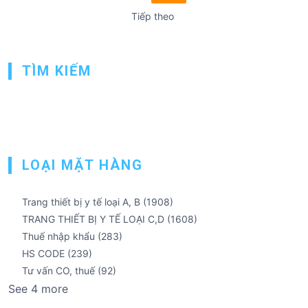
h
Tiếp theo
â
n
TÌM KIẾM
t
r
a
n
g
LOẠI MẶT HÀNG
b
à
Trang thiết bị y tế loại A, B
(1908)
i
TRANG THIẾT BỊ Y TẾ LOẠI C,D
(1608)
v
Thuế nhập khẩu
(283)
HS CODE
(239)
i
Tư vấn CO, thuế
(92)
ế
See 4 more
t