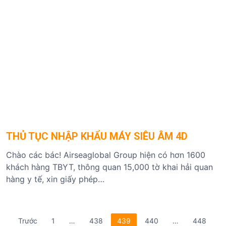
THỦ TỤC NHẬP KHẨU MÁY SIÊU ÂM 4D
Chào các bác! Airseaglobal Group hiện có hơn 1600
khách hàng TBYT, thông quan 15,000 tờ khai hải quan
hàng y tế, xin giấy phép…
P
Trước
1
…
438
439
440
…
448