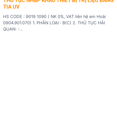
THỦ TỤC NHẬP KHẨU THIẾT BỊ TRỊ LIỆU BẰNG
TIA UV
HS CODE : 9019 1090 ( NK 0%, VAT liên hệ em Hoài
0904.901.070) 1. PHÂN LOẠI : B(C) 2. THỦ TỤC HẢI
QUAN: -…