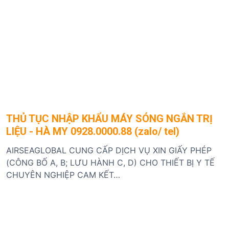
THỦ TỤC NHẬP KHẨU MÁY SÓNG NGẮN TRỊ
LIỆU - HÀ MY 0928.0000.88 (zalo/ tel)
AIRSEAGLOBAL CUNG CẤP DỊCH VỤ XIN GIẤY PHÉP
(CÔNG BỐ A, B; LƯU HÀNH C, D) CHO THIẾT BỊ Y TẾ
CHUYÊN NGHIỆP CAM KẾT…