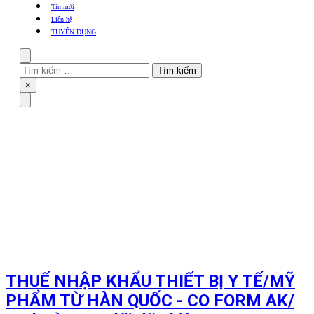
khẩu
Tin mới
TBYT
Liên hệ
TUYỂN DỤNG
Search
Tìm
kiếm
Close
×
cho:
Menu
THUẾ NHẬP KHẨU THIẾT BỊ Y TẾ/MỸ
PHẨM TỪ HÀN QUỐC - CO FORM AK/