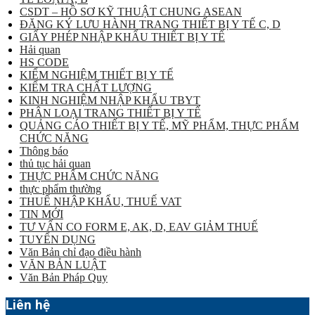
CSDT – HỒ SƠ KỸ THUẬT CHUNG ASEAN
ĐĂNG KÝ LƯU HÀNH TRANG THIẾT BỊ Y TẾ C, D
GIẤY PHÉP NHẬP KHẨU THIẾT BỊ Y TẾ
Hải quan
HS CODE
KIỂM NGHIỆM THIẾT BỊ Y TẾ
KIỂM TRA CHẤT LƯỢNG
KINH NGHIỆM NHẬP KHẨU TBYT
PHÂN LOẠI TRANG THIẾT BỊ Y TẾ
QUẢNG CÁO THIẾT BỊ Y TẾ, MỸ PHẨM, THỰC PHẨM
CHỨC NĂNG
Thông báo
thủ tục hải quan
THỰC PHẨM CHỨC NĂNG
thực phẩm thường
THUẾ NHẬP KHẨU, THUẾ VAT
TIN MỚI
TƯ VẤN CO FORM E, AK, D, EAV GIẢM THUẾ
TUYỂN DỤNG
Văn Bản chỉ đạo điều hành
VĂN BẢN LUẬT
Văn Bản Pháp Quy
Liên hệ