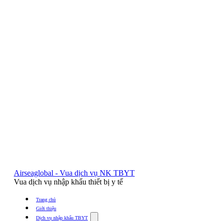
Airseaglobal - Vua dịch vụ NK TBYT
Vua dịch vụ nhập khẩu thiết bị y tế
Trang chủ
Giới thiệu
Show
Dịch vụ nhập khẩu TBYT