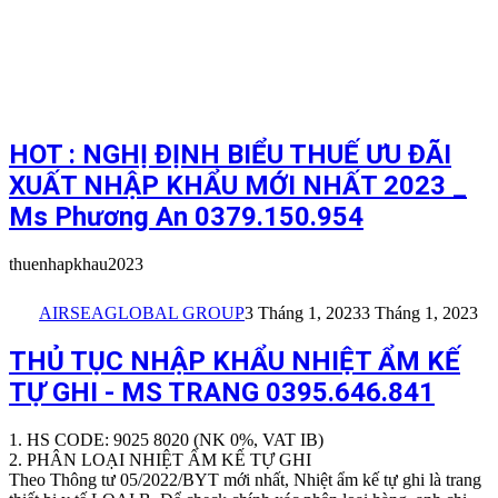
HOT : NGHỊ ĐỊNH BIỂU THUẾ ƯU ĐÃI
XUẤT NHẬP KHẨU MỚI NHẤT 2023 _
Ms Phương An 0379.150.954
thuenhapkhau2023
AIRSEAGLOBAL GROUP
3 Tháng 1, 2023
3 Tháng 1, 2023
THỦ TỤC NHẬP KHẨU NHIỆT ẨM KẾ
TỰ GHI - MS TRANG 0395.646.841
1. HS CODE: 9025 8020 (NK 0%, VAT IB)
2. PHÂN LOẠI NHIỆT ẨM KẾ TỰ GHI
Theo Thông tư 05/2022/BYT mới nhất, Nhiệt ẩm kế tự ghi là trang