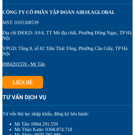
CÔNG TY CỔ PHẦN TẬP ĐOÀN AIRSEAGLOBAL
MST: 0105308539
Địa chỉ ĐKKD: A9/4, TT Mỏ địa chất, Phường Đông Ngạc, TP Hà
Nội
VPGD: Tầng 8, số 82 Trần Thái Tông, Phường Cầu Giấy, TP Hà
Nội
0984291559 - Mr Tân
LIÊN HỆ
TƯ VẤN DỊCH VỤ
Tư vấn thủ tục nhập khẩu, đăng ký lưu hành:
Mr Tân: 0984.291.559
Ms Thảo Katie: 0368.874.718
Ms Thúy: 0979.785.886