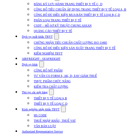
submenu
ĐĂNG KÝ LƯU HÀNH TRANG THIẾT BỊ Y TẾ C, D
for
CÔNG BỐ TIÊU CHUẨN ÁP DỤNG TRANG THIẾT BỊ Y TẾ LOẠI A, B
Dịch
CÔNG BỐ ĐỦ ĐIỀU KIỆN MUA BÁN THIẾT BỊ Y TẾ LOẠI B,C,D
vụ
nhập
PHÂN LOẠI TRANG THIẾT BỊ Y TẾ
khẩu
CSDT – HỒ SƠ KỸ THUẬT CHUNG ASEAN
TBYT
QUẢNG CÁO THIẾT BỊ Y TẾ
Show
Dịch vụ xuất khẩu TBYT
submenu
CHỨNG NHẬN TIÊU CHUẨN CHẤT LƯỢNG ISO 13485
for
CÔNG BỐ ĐỦ ĐIỀU KIỆN SẢN XUẤT TRANG THIẾT BỊ Y TẾ
Dịch
KIỂM NGHIỆM TBYT
vụ
xuất
AIRFREIGHT - SEAFREIGHT
khẩu
Show
Dịch vụ khác
TBYT
submenu
CÔNG BỐ MỸ PHẨM
for
TƯ VẤN CO FORM E, AK, D, EAV GIẢM THUẾ
Dịch
THỰC PHẨM CHỨC NĂNG
vụ
khác
KIỂM TRA CHẤT LƯỢNG
Show
Thủ tục các mặt hàng
submenu
THIẾT BỊ Y TẾ LOẠI A,B
for
THIẾT BỊ Y TẾ LOẠI C,D
Thủ
Show
tục
Kinh nghiệm nhập khẩu TBYT
submenu
các
HS CODE
for
mặt
THUẾ NHẬP KHẨU, THUẾ VAT
Kinh
hàng
VĂN BẢN LUẬT
nghiệm
nhập
Authorized Representative Service