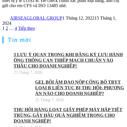
thiết bị y tế LOẠI B. Để check chính xác phân loại hàng, anh chị
gửi cho em CFS và ISO 13485 nhé.
AIRSEAGLOBAL GROUP
1 Tháng 12, 2022
15 Tháng 1,
2024
Phân
1
2
…
4
Tiếp theo
trang
Tin mới
bài
viết
3 LƯU Ý QUAN TRỌNG KHI ĐĂNG KÝ LƯU HÀNH
ỐNG THÔNG CAN THIỆP MẠCH CHUẨN VÀO
THẦU CHO DOANH NGHIỆP!
25 Tháng 7, 2026
GEL BÔI ÂM ĐẠO NỘP CÔNG BỐ TBYT
LOẠI B LIÊN TỤC BỊ THU HỒI: PHƯƠNG
ÁN NÀO CHO DOANH NGHIỆP?
25 Tháng 7, 2026
THU HỒI HÀNG LOẠT GIẤY PHÉP MÁY HẤP TIỆT
TRÙNG, GÂY HẬU QUẢ NGHIÊM TRỌNG CHO
DOANH NGHIỆP!