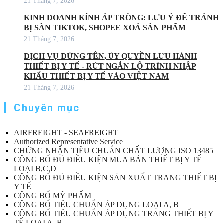
21 Tháng 7, 2026
KINH DOANH KÍNH ÁP TRÒNG: LƯU Ý ĐỂ TRÁNH
BỊ SÀN TIKTOK, SHOPEE XOÁ SẢN PHẨM
21 Tháng 7, 2026
DỊCH VỤ ĐỨNG TÊN, ỦY QUYỀN LƯU HÀNH
THIẾT BỊ Y TẾ - RÚT NGẮN LỘ TRÌNH NHẬP
KHẨU THIẾT BỊ Y TẾ VÀO VIỆT NAM
21 Tháng 7, 2026
Chuyên mục
AIRFREIGHT - SEAFREIGHT
Authorized Representative Service
CHỨNG NHẬN TIÊU CHUẨN CHẤT LƯỢNG ISO 13485
CÔNG BỐ ĐỦ ĐIỀU KIỆN MUA BÁN THIẾT BỊ Y TẾ
LOẠI B,C,D
CÔNG BỐ ĐỦ ĐIỀU KIỆN SẢN XUẤT TRANG THIẾT BỊ
Y TẾ
CÔNG BỐ MỸ PHẨM
CÔNG BỐ TIÊU CHUẨN ÁP DỤNG LOẠI A, B
CÔNG BỐ TIÊU CHUẨN ÁP DỤNG TRANG THIẾT BỊ Y
TẾ LOẠI A, B