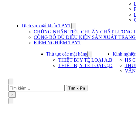
Dịch vụ xuất khẩu TBYT
Show
submenu
CHỨNG NHẬN TIÊU CHUẨN CHẤT LƯỢNG IS
for
CÔNG BỐ ĐỦ ĐIỀU KIỆN SẢN XUẤT TRANG T
Dịch
KIỂM NGHIỆM TBYT
vụ
xuất
khẩu
Thủ tục các mặt hàng
Kinh nghiệ
Show
TBYT
submenu
THIẾT BỊ Y TẾ LOẠI A,B
HS 
for
THIẾT BỊ Y TẾ LOẠI C,D
THU
Thủ
VĂN
tục
các
mặt
Search
hàng
Tìm
kiếm
Close
×
cho:
Menu