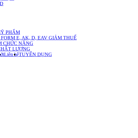
,D
nu
MỸ PHẨM
FORM E, AK, D, EAV GIẢM THUẾ
M CHỨC NĂNG
CHẤT LƯỢNG
ới
Liên hệ
TUYỂN DỤNG