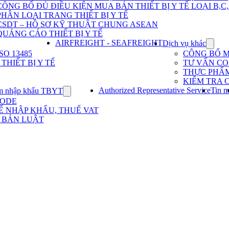
Dịch
CÔNG BỐ ĐỦ ĐIỀU KIỆN MUA BÁN THIẾT BỊ Y TẾ LOẠI B,C
vụ
PHÂN LOẠI TRANG THIẾT BỊ Y TẾ
nhập
khẩu
CSDT – HỒ SƠ KỸ THUẬT CHUNG ASEAN
TBYT
QUẢNG CÁO THIẾT BỊ Y TẾ
AIRFREIGHT - SEAFREIGHT
Dịch vụ khác
Show
subme
O 13485
CÔNG BỐ 
for
HIẾT BỊ Y TẾ
TƯ VẤN CO 
Dịch
THỰC PHẨ
vụ
KIỂM TRA 
khác
Authorized Representative Service
Tin m
m nhập khẩu TBYT
Show
submenu
CODE
for
Ế NHẬP KHẨU, THUẾ VAT
Kinh
 BẢN LUẬT
nghiệm
nhập
khẩu
TBYT