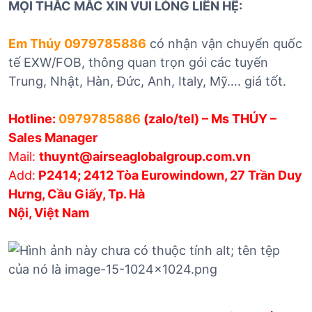
MỌI THẮC MẮC XIN VUI LÒNG LIÊN HỆ:
Em Thúy 0979785886
có nhận vận chuyển quốc
tế EXW/FOB, thông quan trọn gói các tuyến
Trung, Nhật, Hàn, Đức, Anh, Italy, Mỹ…. giá tốt.
Hotline:
0979785886
(zalo/tel) – Ms THÚY –
Sales Manager
Mail:
thuynt@airseaglobalgroup.com.vn
Add:
P2414; 2412 Tòa Eurowindown, 27 Trần Duy
Hưng, Cầu Giấy, Tp. Hà
Nội, Việt Nam