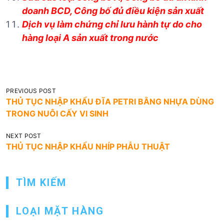
doanh BCD, Công bố đủ điều kiện sản xuất
Dịch vụ làm chứng chỉ lưu hành tự do cho
hàng loại A sản xuất trong nước
Đ
PREVIOUS POST
THỦ TỤC NHẬP KHẨU ĐĨA PETRI BẰNG NHỰA DÙNG
i
TRONG NUÔI CẤY VI SINH
ề
u
NEXT POST
THỦ TỤC NHẬP KHẨU NHÍP PHẪU THUẬT
h
ư
ớ
TÌM KIẾM
n
LOẠI MẶT HÀNG
g