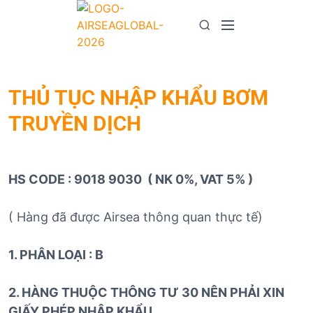
S
k
M
S
i
e
e
p
n
a
t
u
r
o
THỦ TỤC NHẬP KHẨU BƠM
c
c
h
TRUYỀN DỊCH
o
n
t
e
HS CODE : 9018 9030 ( NK 0%, VAT 5% )
n
t
( Hàng đã được Airsea thông quan thực tế)
1. PHÂN LOẠI : B
2. HÀNG THUỘC THÔNG TƯ 30 NÊN PHẢI XIN
GIẤY PHÉP NHẬP KHẨU