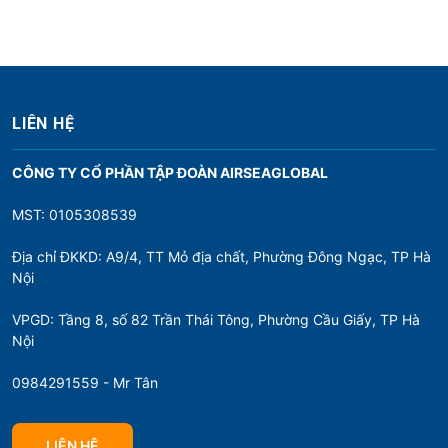
b
à
i
v
LIÊN HỆ
i
ế
CÔNG TY CỔ PHẦN TẬP ĐOÀN AIRSEAGLOBAL
t
MST: 0105308539
Địa chỉ ĐKKD: A9/4, TT Mỏ địa chất, Phường Đông Ngạc, TP Hà
Nội
VPGD: Tầng 8, số 82 Trần Thái Tông, Phường Cầu Giấy, TP Hà
Nội
0984291559 - Mr Tân
LIÊN HỆ