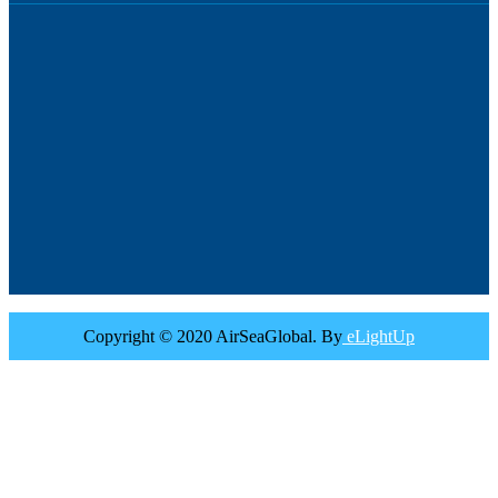
Copyright © 2020 AirSeaGlobal. By
eLightUp