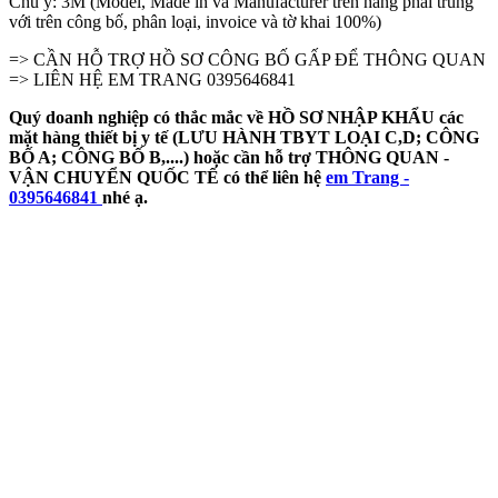
Chú ý: 3M (Model, Made in và Manufacturer trên hàng phải trùng
với trên công bố, phân loại, invoice và tờ khai 100%)
=> CẦN HỖ TRỢ HỒ SƠ CÔNG BỐ GẤP ĐỂ THÔNG QUAN
=> LIÊN HỆ EM TRANG 0395646841
Quý doanh nghiệp có thắc mắc về HỒ SƠ NHẬP KHẨU các
mặt hàng thiết bị y tế (LƯU HÀNH TBYT LOẠI C,D; CÔNG
BỐ A; CÔNG BỐ B,....) hoặc cần hỗ trợ THÔNG QUAN -
VẬN CHUYỂN QUỐC TẾ có thể liên hệ
em Trang -
0395646841
nhé ạ.