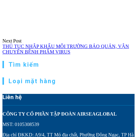
bài
viết
Next Post
THỦ TỤC NHẬP KHẨU MÔI TRƯỜNG BẢO QUẢN, VẬN
CHUYỂN BỆNH PHẨM VIRUS
Tìm kiếm
Loại mặt hàng
Liên hệ
CÔNG TY CỔ PHẦN TẬP ĐOÀN AIRSEAGLOBAL
MST: 0105308539
Địa chỉ ĐKKD: A9/4, TT Mỏ địa chất, Phường Đông Ngạc, TP Hà