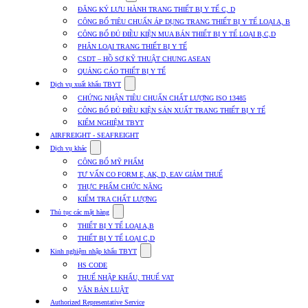
submenu
ĐĂNG KÝ LƯU HÀNH TRANG THIẾT BỊ Y TẾ C, D
for
CÔNG BỐ TIÊU CHUẨN ÁP DỤNG TRANG THIẾT BỊ Y TẾ LOẠI A, B
Dịch
CÔNG BỐ ĐỦ ĐIỀU KIỆN MUA BÁN THIẾT BỊ Y TẾ LOẠI B,C,D
vụ
nhập
PHÂN LOẠI TRANG THIẾT BỊ Y TẾ
khẩu
CSDT – HỒ SƠ KỸ THUẬT CHUNG ASEAN
TBYT
QUẢNG CÁO THIẾT BỊ Y TẾ
Show
Dịch vụ xuất khẩu TBYT
submenu
CHỨNG NHẬN TIÊU CHUẨN CHẤT LƯỢNG ISO 13485
for
CÔNG BỐ ĐỦ ĐIỀU KIỆN SẢN XUẤT TRANG THIẾT BỊ Y TẾ
Dịch
KIỂM NGHIỆM TBYT
vụ
xuất
AIRFREIGHT - SEAFREIGHT
khẩu
Show
Dịch vụ khác
TBYT
submenu
CÔNG BỐ MỸ PHẨM
for
TƯ VẤN CO FORM E, AK, D, EAV GIẢM THUẾ
Dịch
THỰC PHẨM CHỨC NĂNG
vụ
khác
KIỂM TRA CHẤT LƯỢNG
Show
Thủ tục các mặt hàng
submenu
THIẾT BỊ Y TẾ LOẠI A,B
for
THIẾT BỊ Y TẾ LOẠI C,D
Thủ
Show
tục
Kinh nghiệm nhập khẩu TBYT
submenu
các
HS CODE
for
mặt
THUẾ NHẬP KHẨU, THUẾ VAT
Kinh
hàng
VĂN BẢN LUẬT
nghiệm
nhập
Authorized Representative Service