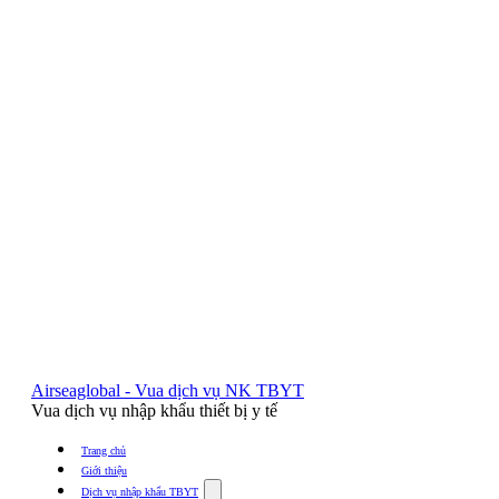
Airseaglobal - Vua dịch vụ NK TBYT
Vua dịch vụ nhập khẩu thiết bị y tế
Trang chủ
Giới thiệu
Show
Dịch vụ nhập khẩu TBYT