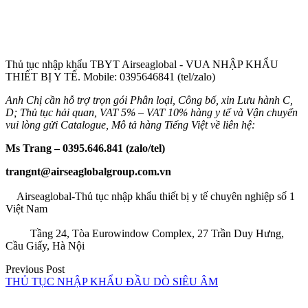
Thủ tục nhập khẩu TBYT Airseaglobal - VUA NHẬP KHẨU
THIẾT BỊ Y TẾ. Mobile: 0395646841 (tel/zalo)
Anh Chị cần hỗ trợ trọn gói Phân loại, Công bố, xin Lưu hành C,
D; Thủ tục hải quan, VAT 5% – VAT 10% hàng y tế và Vận chuyển
vui lòng gửi Catalogue, Mô tả hàng Tiếng Việt về liên hệ:
Ms Trang – 0395.646.841 (zalo/tel)
trangnt@airseaglobalgroup.com.vn
Airseaglobal-Thủ tục nhập khẩu thiết bị y tế chuyên nghiệp số 1
Việt Nam
Tầng 24, Tòa Eurowindow Complex, 27 Trần Duy Hưng,
Cầu Giấy, Hà Nội
Điều
Previous Post
THỦ TỤC NHẬP KHẨU ĐẦU DÒ SIÊU ÂM
hướng