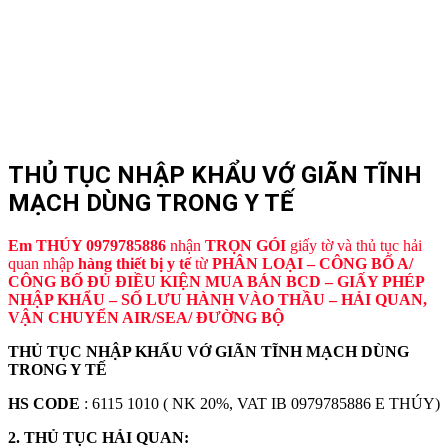
THỦ TỤC NHẬP KHẨU VỚ GIÃN TĨNH
MẠCH DÙNG TRONG Y TẾ
Em THÚY 0979785886
nhận
TRỌN GÓI
giấy tờ và thủ tục hải
quan nhập
hàng thiết bị y tế
từ
PHÂN LOẠI – CÔNG BỐ A/
CÔNG BỐ ĐỦ ĐIỀU KIỆN MUA BÁN BCD – GIẤY PHÉP
NHẬP KHẨU – SỐ LƯU HÀNH VÀO THẦU – HẢI QUAN,
VẬN CHUYỂN AIR/SEA/ ĐƯỜNG BỘ
THỦ TỤC NHẬP KHẨU VỚ GIÃN TĨNH MẠCH DÙNG
TRONG Y TẾ
HS CODE
: 6115 1010 ( NK 20%, VAT IB 0979785886 E THÚY)
2. THỦ TỤC HẢI QUAN: