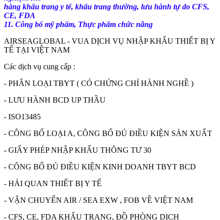
hàng khẩu trang y tế, khẩu trang thường, lưu hành tự do CFS,
CE, FDA
11. Công bố mỹ phẩm, Thực phẩm chức năng
AIRSEAGLOBAL - VUA DỊCH VỤ NHẬP KHẨU THIẾT BỊ Y
TẾ TẠI VIỆT NAM
Các dịch vụ cung cấp :
- PHÂN LOẠI TBYT ( CÓ CHỨNG CHỈ HÀNH NGHỀ )
- LƯU HÀNH BCD UP THẦU
- ISO13485
- CÔNG BỐ LOẠI A, CÔNG BỐ ĐỦ ĐIỀU KIỆN SẢN XUẤT
- GIẤY PHÉP NHẬP KHẨU THÔNG TƯ 30
- CÔNG BỐ ĐỦ ĐIỀU KIỆN KINH DOANH TBYT BCD
- HẢI QUAN THIẾT BỊ Y TẾ
- VẬN CHUYỂN AIR / SEA EXW , FOB VỀ VIỆT NAM
- CFS, CE, FDA KHẨU TRANG, ĐỒ PHÒNG DỊCH