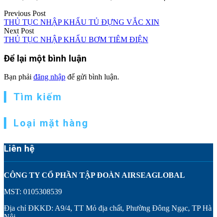
Điều
Previous Post
THỦ TỤC NHẬP KHẨU TỦ ĐỰNG VẮC XIN
hướng
Next Post
THỦ TỤC NHẬP KHẨU BƠM TIÊM ĐIỆN
bài
viết
Để lại một bình luận
Bạn phải
đăng nhập
để gửi bình luận.
Tìm kiếm
Loại mặt hàng
Liên hệ
CÔNG TY CỔ PHẦN TẬP ĐOÀN AIRSEAGLOBAL
MST: 0105308539
Địa chỉ ĐKKD: A9/4, TT Mỏ địa chất, Phường Đông Ngạc, TP Hà
Nội