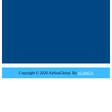
Copyright © 2020 AirSeaGlobal. By
eLightUp