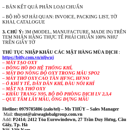
– BẢN KẾT QUẢ PHÂN LOẠI CHUẨN
– BỘ HỒ SƠ HẢI QUAN: INVOICE, PACKING LIST, TỜ
KHAI, CATALOGUE
3.
CHÚ Ý:
3M (MODEL, MANUFACTURE, MADE IN) TRÊN
TEM NHÃN HÀNG THỰC TẾ PHẢI CHUẨN 100% NHƯ
TRÊN GIẤY TỜ
THỦ TỤC NHẬP KHẨU CÁC MẶT HÀNG MÙA DỊCH
:
https://bitly.com.vn/nljwuj
– MÁY TẠO OXY
– ĐỒNG HỒ ĐO HỆ THỐNG KHÍ,
– MÁY ĐO NỒNG ĐỘ OXY TRONG MÁU SPO2
– MÁY THỞ OXY CAO TẦN HFNC, HFNO
– Ổ KHÍ Y TẾ, DÂY DẪN KHÍ, ĐẦU NỐI KHÍ
– MẶT NẠ THỞ OXY
– KHẨU TRANG N95, BỘ ĐỒ PHÒNG DỊCH LV 2,3,4
– QUE TĂM LẤY MẪU, ỐNG ĐỰNG MẪU
Hotline:
0979785886 (zalo/tel) – Ms THÚY – Sales Manager
Mail:
thuynt@airseaglobalgroup.com.vn
Add:
P2414; 2412 Tòa Eurowindown, 27 Trần Duy Hưng, Cầu
Giấy, Tp. Hà
Nội, Việt Nam