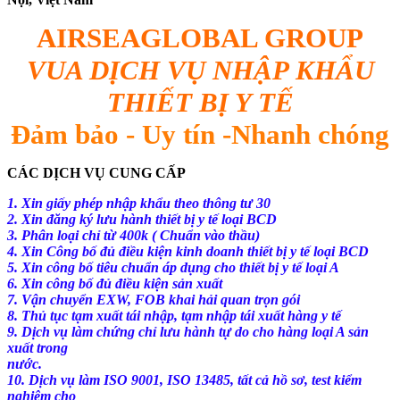
AIRSEAGLOBAL GROUP
VUA DỊCH VỤ NHẬP KHẨU
THIẾT BỊ Y TẾ
Đảm bảo - Uy tín -Nhanh chóng
CÁC DỊCH VỤ CUNG CẤP
1. Xin giấy phép nhập khẩu theo thông tư 30
2. Xin đăng ký lưu hành thiết bị y tế loại BCD
3. Phân loại chỉ từ 400k ( Chuẩn vào thầu)
4. Xin Công bố đủ điều kiện kinh doanh thiết bị y tế loại BCD
5. Xin công bố tiêu chuẩn áp dụng cho thiết bị y tế loại A
6. Xin công bố đủ điều kiện sản xuất
7. Vận chuyển EXW, FOB khai hải quan trọn gói
8. Thủ tục tạm xuất tái nhập, tạm nhập tái xuất hàng y tế
9. Dịch vụ làm chứng chỉ lưu hành tự do cho hàng loại A sản
xuất trong
nước.
10. Dịch vụ làm ISO 9001, ISO 13485, tất cả hồ sơ, test kiểm
nghiệm cho