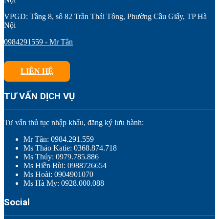
VPGD: Tầng 8, số 82 Trần Thái Tông, Phường Cầu Giấy, TP Hà
Nội
0984291559 - Mr Tân
LIÊN HỆ
TƯ VẤN DỊCH VỤ
Tư vấn thủ tục nhập khẩu, đăng ký lưu hành:
Mr Tân: 0984.291.559
Ms Thảo Katie: 0368.874.718
Ms Thúy: 0979.785.886
Ms Hiền Bùi: 0988726654
Ms Hoài: 0904901070
Ms Hà My: 0928.000.088
Social