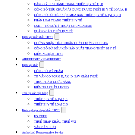
submenu
ĐĂNG KÝ LƯU HÀNH TRANG THIẾT BỊ Y TẾ C, D
for
CÔNG BỐ TIÊU CHUẨN ÁP DỤNG TRANG THIẾT BỊ Y TẾ LOẠI A, B
Dịch
CÔNG BỐ ĐỦ ĐIỀU KIỆN MUA BÁN THIẾT BỊ Y TẾ LOẠI B,C,D
vụ
nhập
PHÂN LOẠI TRANG THIẾT BỊ Y TẾ
khẩu
CSDT – HỒ SƠ KỸ THUẬT CHUNG ASEAN
TBYT
QUẢNG CÁO THIẾT BỊ Y TẾ
Show
Dịch vụ xuất khẩu TBYT
submenu
CHỨNG NHẬN TIÊU CHUẨN CHẤT LƯỢNG ISO 13485
for
CÔNG BỐ ĐỦ ĐIỀU KIỆN SẢN XUẤT TRANG THIẾT BỊ Y TẾ
Dịch
KIỂM NGHIỆM TBYT
vụ
xuất
AIRFREIGHT - SEAFREIGHT
khẩu
Show
Dịch vụ khác
TBYT
submenu
CÔNG BỐ MỸ PHẨM
for
TƯ VẤN CO FORM E, AK, D, EAV GIẢM THUẾ
Dịch
THỰC PHẨM CHỨC NĂNG
vụ
khác
KIỂM TRA CHẤT LƯỢNG
Show
Thủ tục các mặt hàng
submenu
THIẾT BỊ Y TẾ LOẠI A,B
for
THIẾT BỊ Y TẾ LOẠI C,D
Thủ
Show
tục
Kinh nghiệm nhập khẩu TBYT
submenu
các
HS CODE
for
mặt
THUẾ NHẬP KHẨU, THUẾ VAT
Kinh
hàng
VĂN BẢN LUẬT
nghiệm
nhập
Authorized Representative Service