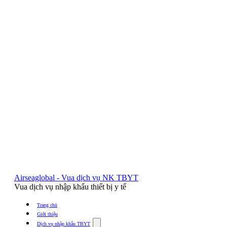
Airseaglobal - Vua dịch vụ NK TBYT
Vua dịch vụ nhập khẩu thiết bị y tế
Trang chủ
Giới thiệu
Show
Dịch vụ nhập khẩu TBYT