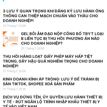
n
g
3 LƯU Ý QUAN TRỌNG KHI ĐĂNG KÝ LƯU HÀNH ỐNG
b
THÔNG CAN THIỆP MẠCH CHUẨN VÀO THẦU CHO
DOANH NGHIỆP!
à
25 Tháng 7, 2026
i
GEL BÔI ÂM ĐẠO NỘP CÔNG BỐ TBYT LOẠI
v
B LIÊN TỤC BỊ THU HỒI: PHƯƠNG ÁN NÀO
i
CHO DOANH NGHIỆP?
25 Tháng 7, 2026
ế
THU HỒI HÀNG LOẠT GIẤY PHÉP MÁY HẤP TIỆT
t
TRÙNG, GÂY HẬU QUẢ NGHIÊM TRỌNG CHO DOANH
NGHIỆP!
21 Tháng 7, 2026
KINH DOANH KÍNH ÁP TRÒNG: LƯU Ý ĐỂ TRÁNH BỊ
SÀN TIKTOK, SHOPEE XOÁ SẢN PHẨM
21 Tháng 7, 2026
DỊCH VỤ ĐỨNG TÊN, ỦY QUYỀN LƯU HÀNH THIẾT BỊ
Y TẾ - RÚT NGẮN LỘ TRÌNH NHẬP KHẨU THIẾT BỊ Y
TẾ VÀO VIỆT NAM