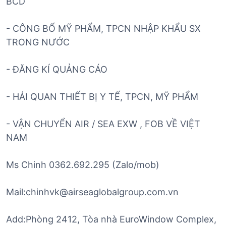
BCD
- CÔNG BỐ MỸ PHẨM, TPCN NHẬP KHẨU SX
TRONG NƯỚC
- ĐĂNG KÍ QUẢNG CÁO
- HẢI QUAN THIẾT BỊ Y TẾ, TPCN, MỸ PHẨM
- VẬN CHUYỂN AIR / SEA EXW , FOB VỀ VIỆT
NAM
Ms Chinh 0362.692.295 (Zalo/mob)
Mail:chinhvk@airseaglobalgroup.com.vn
Add:Phòng 2412, Tòa nhà EuroWindow Complex,