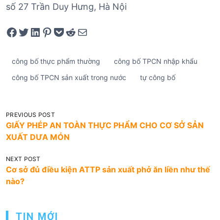
số 27 Trần Duy Hưng, Hà Nội
Share on Facebook
Tweet on Twitter
Share on LinkedIn
Pin on Pinterest
Save to pocket
Share on Reddit
Share via Email
công bố thực phẩm thường
công bố TPCN nhập khẩu
công bố TPCN sản xuất trong nước
tự công bố
Đ
PREVIOUS POST
GIẤY PHÉP AN TOÀN THỰC PHẨM CHO CƠ SỞ SẢN
i
XUẤT DƯA MÓN
ề
u
NEXT POST
Cơ sở đủ điều kiện ATTP sản xuất phở ăn liền như thế
h
nào?
ư
ớ
TIN MỚI