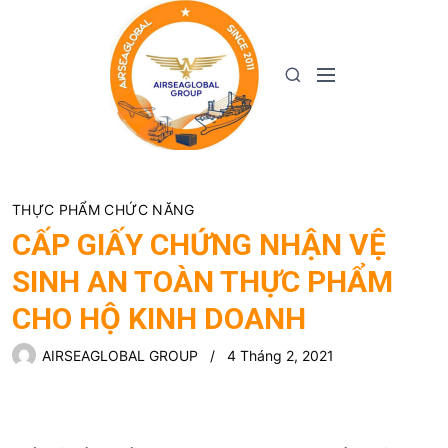
S
k
i
M
S
p
e
e
t
n
a
o
u
r
c
c
o
h
n
THỰC PHẨM CHỨC NĂNG
t
CẤP GIẤY CHỨNG NHẬN VỆ
e
SINH AN TOÀN THỰC PHẨM
n
t
CHO HỘ KINH DOANH
AIRSEAGLOBAL GROUP
4 Tháng 2, 2021