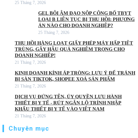
25 Tháng 7, 2026
GEL BÔI ÂM ĐẠO NỘP CÔNG BỐ TBYT
LOẠI B LIÊN TỤC BỊ THU HỒI: PHƯƠNG
ÁN NÀO CHO DOANH NGHIỆP?
25 Tháng 7, 2026
THU HỒI HÀNG LOẠT GIẤY PHÉP MÁY HẤP TIỆT
TRÙNG, GÂY HẬU QUẢ NGHIÊM TRỌNG CHO
DOANH NGHIỆP!
21 Tháng 7, 2026
KINH DOANH KÍNH ÁP TRÒNG: LƯU Ý ĐỂ TRÁNH
BỊ SÀN TIKTOK, SHOPEE XOÁ SẢN PHẨM
21 Tháng 7, 2026
DỊCH VỤ ĐỨNG TÊN, ỦY QUYỀN LƯU HÀNH
THIẾT BỊ Y TẾ - RÚT NGẮN LỘ TRÌNH NHẬP
KHẨU THIẾT BỊ Y TẾ VÀO VIỆT NAM
21 Tháng 7, 2026
Chuyên mục