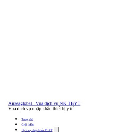
Airseaglobal - Vua dịch vụ NK TBYT
Vua dịch vụ nhập khẩu thiết bị y tế
Trang chủ
Giới thiệu
Show
Dịch vụ nhập khẩu TBYT