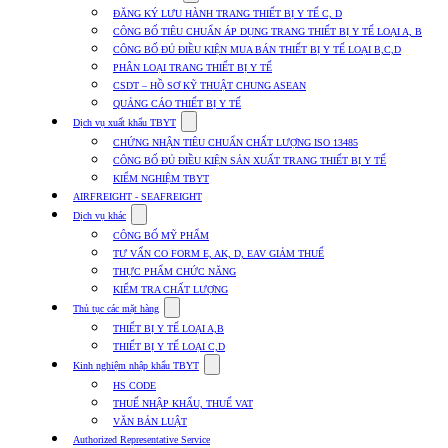
submenu
ĐĂNG KÝ LƯU HÀNH TRANG THIẾT BỊ Y TẾ C, D
for
CÔNG BỐ TIÊU CHUẨN ÁP DỤNG TRANG THIẾT BỊ Y TẾ LOẠI A, B
Dịch
CÔNG BỐ ĐỦ ĐIỀU KIỆN MUA BÁN THIẾT BỊ Y TẾ LOẠI B,C,D
vụ
nhập
PHÂN LOẠI TRANG THIẾT BỊ Y TẾ
khẩu
CSDT – HỒ SƠ KỸ THUẬT CHUNG ASEAN
TBYT
QUẢNG CÁO THIẾT BỊ Y TẾ
Show
Dịch vụ xuất khẩu TBYT
submenu
CHỨNG NHẬN TIÊU CHUẨN CHẤT LƯỢNG ISO 13485
for
CÔNG BỐ ĐỦ ĐIỀU KIỆN SẢN XUẤT TRANG THIẾT BỊ Y TẾ
Dịch
KIỂM NGHIỆM TBYT
vụ
xuất
AIRFREIGHT - SEAFREIGHT
khẩu
Show
Dịch vụ khác
TBYT
submenu
CÔNG BỐ MỸ PHẨM
for
TƯ VẤN CO FORM E, AK, D, EAV GIẢM THUẾ
Dịch
THỰC PHẨM CHỨC NĂNG
vụ
khác
KIỂM TRA CHẤT LƯỢNG
Show
Thủ tục các mặt hàng
submenu
THIẾT BỊ Y TẾ LOẠI A,B
for
THIẾT BỊ Y TẾ LOẠI C,D
Thủ
Show
tục
Kinh nghiệm nhập khẩu TBYT
submenu
các
HS CODE
for
mặt
THUẾ NHẬP KHẨU, THUẾ VAT
Kinh
hàng
VĂN BẢN LUẬT
nghiệm
nhập
Authorized Representative Service