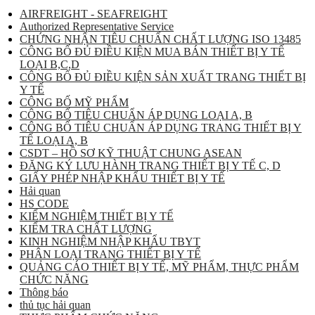
AIRFREIGHT - SEAFREIGHT
Authorized Representative Service
CHỨNG NHẬN TIÊU CHUẨN CHẤT LƯỢNG ISO 13485
CÔNG BỐ ĐỦ ĐIỀU KIỆN MUA BÁN THIẾT BỊ Y TẾ
LOẠI B,C,D
CÔNG BỐ ĐỦ ĐIỀU KIỆN SẢN XUẤT TRANG THIẾT BỊ
Y TẾ
CÔNG BỐ MỸ PHẨM
CÔNG BỐ TIÊU CHUẨN ÁP DỤNG LOẠI A, B
CÔNG BỐ TIÊU CHUẨN ÁP DỤNG TRANG THIẾT BỊ Y
TẾ LOẠI A, B
CSDT – HỒ SƠ KỸ THUẬT CHUNG ASEAN
ĐĂNG KÝ LƯU HÀNH TRANG THIẾT BỊ Y TẾ C, D
GIẤY PHÉP NHẬP KHẨU THIẾT BỊ Y TẾ
Hải quan
HS CODE
KIỂM NGHIỆM THIẾT BỊ Y TẾ
KIỂM TRA CHẤT LƯỢNG
KINH NGHIỆM NHẬP KHẨU TBYT
PHÂN LOẠI TRANG THIẾT BỊ Y TẾ
QUẢNG CÁO THIẾT BỊ Y TẾ, MỸ PHẨM, THỰC PHẨM
CHỨC NĂNG
Thông báo
thủ tục hải quan