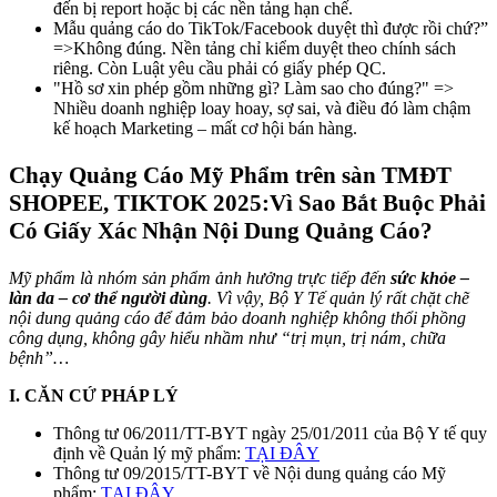
đến bị report hoặc bị các nền tảng hạn chế.
Mẫu quảng cáo do TikTok/Facebook duyệt thì được rồi chứ?”
=>Không đúng. Nền tảng chỉ kiểm duyệt theo chính sách
riêng. Còn
Luật yêu cầu phải có giấy phép QC.
"Hồ sơ xin phép gồm những gì? Làm sao cho đúng?"
=>
Nhiều doanh nghiệp loay hoay, sợ sai, và điều đó làm chậm
kế hoạch Marketing – mất cơ hội bán hàng.
Chạy Quảng Cáo Mỹ Phẩm trên sàn TMĐT
SHOPEE, TIKTOK 2025:Vì Sao Bắt Buộc Phải
Có Giấy Xác Nhận Nội Dung Quảng Cáo?
Mỹ phẩm là nhóm sản phẩm ảnh hưởng trực tiếp đến
sức khỏe –
làn da – cơ thể người dùng
. Vì vậy, Bộ Y Tế quản lý rất chặt chẽ
nội dung quảng cáo để đảm bảo doanh nghiệp không thổi phồng
công dụng, không gây hiểu nhầm như “trị mụn, trị nám, chữa
bệnh”…
I. CĂN CỨ PHÁP LÝ
Thông tư 06/2011/TT-BYT ngày 25/01/2011 của Bộ Y tế quy
định về Quản lý mỹ phẩm:
TẠI ĐÂY
Thông tư 09/2015/TT-BYT về Nội dung quảng cáo Mỹ
phẩm:
TẠI ĐÂY