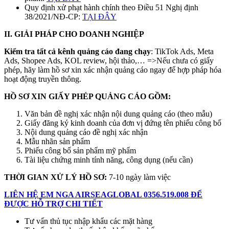
Quy định xử phạt hành chính theo Điều 51 Nghị định
38/2021/NĐ-CP:
TẠI ĐÂY
II. GIẢI PHÁP CHO DOANH NGHIỆP
Kiểm tra tất cả kênh quảng cáo đang chạy
: TikTok Ads, Meta
Ads, Shopee Ads, KOL review, hội thảo,…
=>
Nếu chưa có giấy
phép, hãy làm hồ sơ xin xác nhận quảng cáo ngay để hợp pháp hóa
hoạt động truyền thông.
HỒ SƠ XIN GIẤY PHÉP QUẢNG CÁO GỒM:
Văn bản đề nghị xác nhận nội dung quảng cáo (theo mẫu)
Giấy đăng ký kinh doanh của đơn vị đứng tên phiếu công bố
Nội dung quảng cáo đề nghị xác nhận
Mẫu nhãn sản phẩm
Phiếu công bố sản phẩm mỹ phẩm
Tài liệu chứng minh tính năng, công dụng (nếu cần)
THỜI GIAN XỬ LÝ HỒ SƠ
:
7-10 ngày làm việc
LIÊN HỆ EM NGA AIRSEAGLOBAL 0356.519.008 ĐỂ
ĐƯỢC HỖ TRỢ CHI TIẾT
Tư vấn thủ tục nhập khẩu các mặt hàng