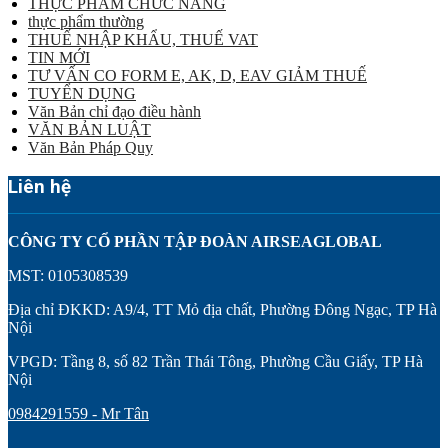
THỰC PHẨM CHỨC NĂNG
thực phẩm thường
THUẾ NHẬP KHẨU, THUẾ VAT
TIN MỚI
TƯ VẤN CO FORM E, AK, D, EAV GIẢM THUẾ
TUYỂN DỤNG
Văn Bản chỉ đạo điều hành
VĂN BẢN LUẬT
Văn Bản Pháp Quy
Liên hệ
CÔNG TY CỔ PHẦN TẬP ĐOÀN AIRSEAGLOBAL
MST: 0105308539
Địa chỉ ĐKKD: A9/4, TT Mỏ địa chất, Phường Đông Ngạc, TP Hà
Nội
VPGD: Tầng 8, số 82 Trần Thái Tông, Phường Cầu Giấy, TP Hà
Nội
0984291559 - Mr Tân