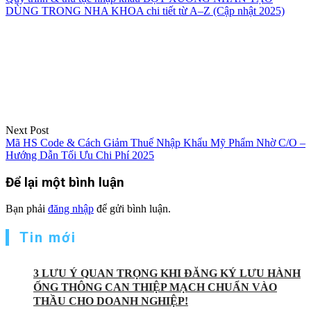
DÙNG TRONG NHA KHOA chi tiết từ A–Z (Cập nhật 2025)
Next Post
Mã HS Code & Cách Giảm Thuế Nhập Khẩu Mỹ Phẩm Nhờ C/O –
Hướng Dẫn Tối Ưu Chi Phí 2025
Để lại một bình luận
Bạn phải
đăng nhập
để gửi bình luận.
Tin mới
3 LƯU Ý QUAN TRỌNG KHI ĐĂNG KÝ LƯU HÀNH
ỐNG THÔNG CAN THIỆP MẠCH CHUẨN VÀO
THẦU CHO DOANH NGHIỆP!