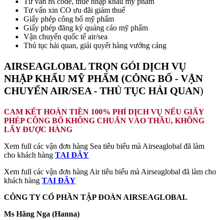
Tư vấn hs code, thuế nhập khẩu mỹ phẩm
Tư vấn xin CO ưu đãi giảm thuế
Giấy phép công bố mỹ phẩm
Giấy phép đăng ký quảng cáo mỹ phẩm
Vận chuyển quốc tế air/sea
Thủ tục hải quan, giải quyết hàng vướng cảng
AIRSEAGLOBAL TRỌN GÓI DỊCH VỤ
NHẬP KHẨU MỸ PHẨM (CÔNG BỐ - VẬN
CHUYỂN AIR/SEA - THỦ TỤC HẢI QUAN
)
CAM KẾT HOÀN TIỀN 100% PHÍ DỊCH VỤ NẾU GIẤY
PHÉP CÔNG BỐ KHÔNG CHUẨN VÀO THẦU, KHÔNG
LẤY ĐƯỢC HÀNG
Xem full các vận đơn hàng Sea tiêu biểu mà Airseaglobal đã làm
cho khách hàng
TẠI ĐÂY
Xem full các vận đơn hàng Air tiêu biểu mà Airseaglobal đã làm cho
khách hàng
TẠI ĐÂY
CÔNG TY CỔ PHẦN TẬP ĐOÀN AIRSEAGLOBAL
Ms Hằng Nga (Hanna)