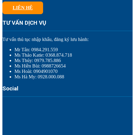
LIÊN HỆ
TƯ VẤN DỊCH VỤ
Tư vấn thủ tục nhập khẩu, đăng ký lưu hành:
Mr Tân: 0984.291.559
Ms Thảo Katie: 0368.874.718
Ms Thúy: 0979.785.886
Ms Hiền Bùi: 0988726654
Ms Hoài: 0904901070
Ms Hà My: 0928.000.088
Social