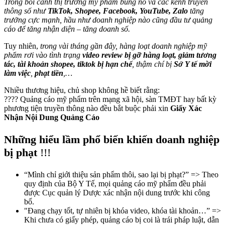
Trong bối cảnh thị trường mỹ phẩm bùng nổ và các kênh truyền
thông số như
TikTok, Shopee, Facebook, YouTube, Zalo
tăng
trưởng cực mạnh, hầu như doanh nghiệp nào cũng đầu tư quảng
cáo để tăng nhận diện – tăng doanh số.
Tuy nhiên,
trong vài tháng gần đây, hàng loạt doanh nghiệp mỹ
phẩm rơi vào tình trạng
video review bị gỡ hàng loạt, giảm tương
tác, tài khoản shopee, tiktok bị hạn chế
, thậm chí bị
Sở Y tế mời
làm việc
,
phạt tiền
,…
Nhiều thương hiệu, chủ shop không hề biết rằng:
???? Quảng cáo mỹ phẩm trên mạng xã hội, sàn TMĐT hay bất kỳ
phương tiện truyền thông nào đều bắt buộc phải xin
Giấy Xác
Nhận Nội Dung Quảng Cáo
Những hiểu lầm phổ biến khiến doanh nghiệp
bị phạt
!!!
“Mình chỉ giới thiệu sản phẩm thôi, sao lại bị phạt?”
=> Theo
quy định của Bộ Y Tế, mọi quảng cáo mỹ phẩm đều phải
được Cục quản lý Dược xác nhận nội dung trước khi công
bố.
"Đang chạy tốt, tự nhiên bị khóa video, khóa tài khoản…”
=>
Khi chưa có giấy phép, quảng cáo bị coi là trái pháp luật, dẫn