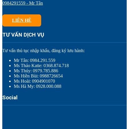
0984291559 - Mr Tân
LIÊN HỆ
TƯ VẤN DỊCH VỤ
Tư vấn thủ tục nhập khẩu, đăng ký lưu hành:
Mr Tân: 0984.291.559
Ms Thảo Katie: 0368.874.718
Ms Thúy: 0979.785.886
Ms Hiền Bùi: 0988726654
Ms Hoài: 0904901070
Ms Hà My: 0928.000.088
Social