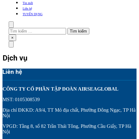
khẩu
Tin mới
TBYT
Liên hệ
TUYỂN DỤNG
Search
Tìm
kiếm
Close
×
cho:
Menu
Dịch vụ
Liên hệ
CÔNG TY CỔ PHẦN TẬP ĐOÀN AIRSEAGLOBAL
MST: 0105308539
Địa chỉ ĐKKD: A9/4, TT Mỏ địa chất, Phường Đông Ngạc, TP Hà
Nội
VPGD: Tầng 8, số 82 Trần Thái Tông, Phường Cầu Giấy, TP Hà
Nội