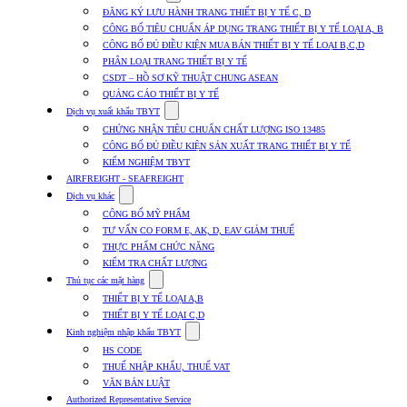
submenu
ĐĂNG KÝ LƯU HÀNH TRANG THIẾT BỊ Y TẾ C, D
for
CÔNG BỐ TIÊU CHUẨN ÁP DỤNG TRANG THIẾT BỊ Y TẾ LOẠI A, B
Dịch
CÔNG BỐ ĐỦ ĐIỀU KIỆN MUA BÁN THIẾT BỊ Y TẾ LOẠI B,C,D
vụ
nhập
PHÂN LOẠI TRANG THIẾT BỊ Y TẾ
khẩu
CSDT – HỒ SƠ KỸ THUẬT CHUNG ASEAN
TBYT
QUẢNG CÁO THIẾT BỊ Y TẾ
Show
Dịch vụ xuất khẩu TBYT
submenu
CHỨNG NHẬN TIÊU CHUẨN CHẤT LƯỢNG ISO 13485
for
CÔNG BỐ ĐỦ ĐIỀU KIỆN SẢN XUẤT TRANG THIẾT BỊ Y TẾ
Dịch
KIỂM NGHIỆM TBYT
vụ
xuất
AIRFREIGHT - SEAFREIGHT
khẩu
Show
Dịch vụ khác
TBYT
submenu
CÔNG BỐ MỸ PHẨM
for
TƯ VẤN CO FORM E, AK, D, EAV GIẢM THUẾ
Dịch
THỰC PHẨM CHỨC NĂNG
vụ
khác
KIỂM TRA CHẤT LƯỢNG
Show
Thủ tục các mặt hàng
submenu
THIẾT BỊ Y TẾ LOẠI A,B
for
THIẾT BỊ Y TẾ LOẠI C,D
Thủ
Show
tục
Kinh nghiệm nhập khẩu TBYT
submenu
các
HS CODE
for
mặt
THUẾ NHẬP KHẨU, THUẾ VAT
Kinh
hàng
VĂN BẢN LUẬT
nghiệm
nhập
Authorized Representative Service