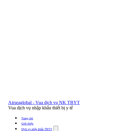
Airseaglobal - Vua dịch vụ NK TBYT
Vua dịch vụ nhập khẩu thiết bị y tế
Trang chủ
Giới thiệu
Show
Dịch vụ nhập khẩu TBYT