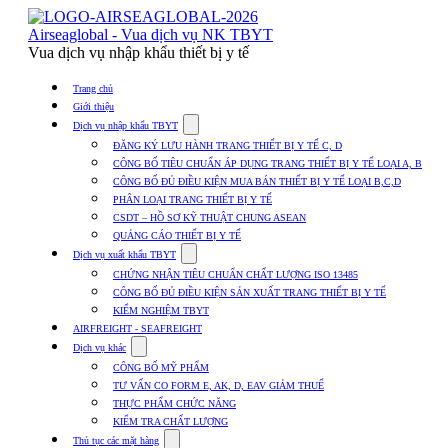
Skip
to
Airseaglobal - Vua dịch vụ NK TBYT
content
Vua dịch vụ nhập khẩu thiết bị y tế
Trang chủ
Giới thiệu
Show
Dịch vụ nhập khẩu TBYT
submenu
ĐĂNG KÝ LƯU HÀNH TRANG THIẾT BỊ Y TẾ C, D
for
CÔNG BỐ TIÊU CHUẨN ÁP DỤNG TRANG THIẾT BỊ Y TẾ LOẠI A, B
Dịch
CÔNG BỐ ĐỦ ĐIỀU KIỆN MUA BÁN THIẾT BỊ Y TẾ LOẠI B,C,D
vụ
nhập
PHÂN LOẠI TRANG THIẾT BỊ Y TẾ
khẩu
CSDT – HỒ SƠ KỸ THUẬT CHUNG ASEAN
TBYT
QUẢNG CÁO THIẾT BỊ Y TẾ
Show
Dịch vụ xuất khẩu TBYT
submenu
CHỨNG NHẬN TIÊU CHUẨN CHẤT LƯỢNG ISO 13485
for
CÔNG BỐ ĐỦ ĐIỀU KIỆN SẢN XUẤT TRANG THIẾT BỊ Y TẾ
Dịch
KIỂM NGHIỆM TBYT
vụ
xuất
AIRFREIGHT - SEAFREIGHT
khẩu
Show
Dịch vụ khác
TBYT
submenu
CÔNG BỐ MỸ PHẨM
for
TƯ VẤN CO FORM E, AK, D, EAV GIẢM THUẾ
Dịch
THỰC PHẨM CHỨC NĂNG
vụ
khác
KIỂM TRA CHẤT LƯỢNG
Show
Thủ tục các mặt hàng