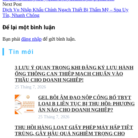
viết
Next Post
Dịch Vụ Nhập Khẩu Chính Ngạch Thiết Bị Thẩm Mỹ – Spa Uy
Tín, Nhanh Chóng
Để lại một bình luận
Bạn phải
đăng nhập
để gửi bình luận.
Tin mới
3 LƯU Ý QUAN TRỌNG KHI ĐĂNG KÝ LƯU HÀNH
ỐNG THÔNG CAN THIỆP MẠCH CHUẨN VÀO
THẦU CHO DOANH NGHIỆP!
25 Tháng 7, 2026
GEL BÔI ÂM ĐẠO NỘP CÔNG BỐ TBYT
LOẠI B LIÊN TỤC BỊ THU HỒI: PHƯƠNG
ÁN NÀO CHO DOANH NGHIỆP?
25 Tháng 7, 2026
THU HỒI HÀNG LOẠT GIẤY PHÉP MÁY HẤP TIỆT
TRÙNG, GÂY HẬU QUẢ NGHIÊM TRỌNG CHO