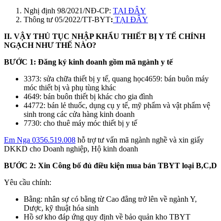
Nghị định 98/2021/NĐ-CP:
TẠI ĐÂY
Thông tư 05/2022/TT-BYT
:
TẠI ĐÂY
II. VẬY THỦ TỤC NHẬP KHẨU THIẾT BỊ Y TẾ CHÍNH
NGẠCH
NHƯ THẾ NÀO?
BƯỚC 1: Đăng ký kinh doanh gồm mã ngành y tế
3373: sửa chữa thiết bị y tế, quang học4659: bán buôn máy
móc thiết bị và phụ tùng khác
4649: bán buôn thiết bị khác cho gia đình
44772: bán lẻ thuốc, dụng cụ y tế, mỹ phẩm và vật phẩm vệ
sinh trong các cửa hàng kinh doanh
7730: cho thuê máy móc thiết bị y tế
Em Nga 0356.519.008
hỗ trợ tư vấn mã ngành nghề và xin giấy
DKKD cho Doanh nghiệp, Hộ kinh doanh
BƯỚC 2: Xin Công bố đủ điều kiện mua bán TBYT loại B,C,D
Yêu cầu chính:
Bằng: nhân sự có bằng từ Cao đẳng trở lên về ngành Y,
Dược, kỹ thuật hóa sinh
Hồ sơ kho đáp ứng quy định về bảo quản kho TBYT