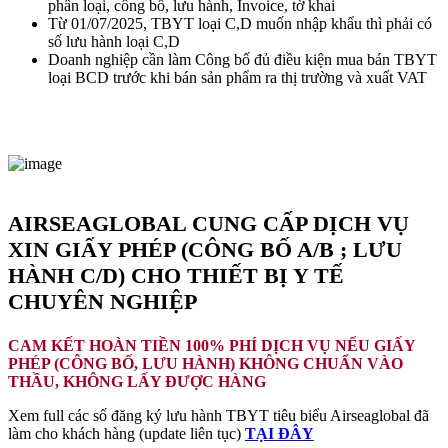
phân loại, công bố, lưu hành, Invoice, tờ khai
Từ 01/07/2025, TBYT loại C,D muốn nhập khẩu thì phải có
số lưu hành loại C,D
Doanh nghiệp cần làm Công bố đủ điều kiện mua bán TBYT
loại BCD trước khi bán sản phẩm ra thị trường và xuất VAT
MS NGA: TRỌN GÓI GIẤY PHÉP - VẬN CHUYỂN - HẢI
QUAN HÀNG Y TẾ
AIRSEAGLOBAL CUNG CẤP DỊCH VỤ
XIN GIẤY PHÉP (CÔNG BỐ A/B ; LƯU
HÀNH C/D) CHO THIẾT BỊ Y TẾ
CHUYÊN NGHIỆP
CAM KẾT HOÀN TIỀN 100% PHÍ DỊCH VỤ NẾU GIẤY
PHÉP (CÔNG BỐ, LƯU HÀNH) KHÔNG CHUẨN VÀO
THẦU, KHÔNG LẤY ĐƯỢC HÀNG
Xem full các số đăng ký lưu hành TBYT tiêu biểu Airseaglobal đã
làm cho khách hàng (update liên tục)
TẠI ĐÂY