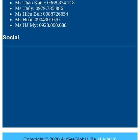
Ms Thảo Katie: 0368.874.718
Ms Thúy: 0979.785.886
Ms Hiền Bùi: 0988726654
Ms Hoài: 0904901070
Ms Hà My: 0928.000.088
Social
Copyright © 2020 AirSeaGlobal. By
eLightUp