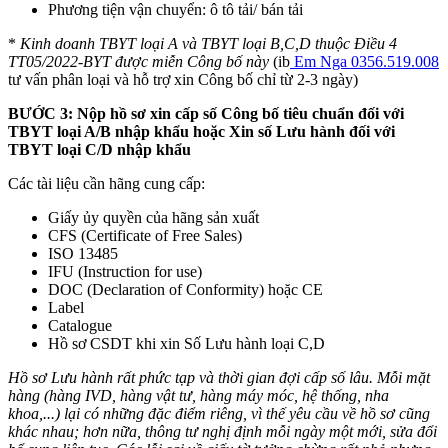
Phương tiện vận chuyển: ô tô tải/ bán tải
*
Kinh doanh TBYT loại A và TBYT loại B,C,D thuộc Điều 4
TT05/2022-BYT được miễn Công bố này
(ib
Em Nga 0356.519.008
tư vấn phân loại và hỗ trợ xin Công bố chỉ từ 2-3 ngày)
BƯỚC 3: Nộp hồ sơ xin cấp số Công bố tiêu chuẩn đối với
TBYT loại A/B nhập khẩu hoặc Xin số Lưu hành đối với
TBYT loại C/D nhập khẩu
Các tài liệu cần hãng cung cấp:
Giấy ủy quyền của hãng sản xuất
CFS (Certificate of Free Sales)
ISO 13485
IFU (Instruction for use)
DOC (Declaration of Conformity) hoặc CE
Label
Catalogue
Hồ sơ CSDT khi xin Số Lưu hành loại C,D
Hồ sơ Lưu hành rất phức tạp và thời gian đợi cấp số lâu. Mỗi mặt
hàng (hàng IVD, hàng vật tư, hàng máy móc, hệ thống, nha
khoa,...) lại có những đặc điểm riêng, vì thế yêu cầu về hồ sơ cũng
khác nhau; hơn nữa, thông tư nghị định mỗi ngày một mới, sửa đổi