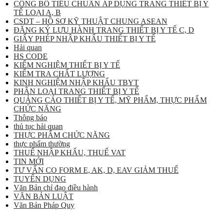
CÔNG BỐ TIÊU CHUẨN ÁP DỤNG TRANG THIẾT BỊ Y
TẾ LOẠI A, B
CSDT – HỒ SƠ KỸ THUẬT CHUNG ASEAN
ĐĂNG KÝ LƯU HÀNH TRANG THIẾT BỊ Y TẾ C, D
GIẤY PHÉP NHẬP KHẨU THIẾT BỊ Y TẾ
Hải quan
HS CODE
KIỂM NGHIỆM THIẾT BỊ Y TẾ
KIỂM TRA CHẤT LƯỢNG
KINH NGHIỆM NHẬP KHẨU TBYT
PHÂN LOẠI TRANG THIẾT BỊ Y TẾ
QUẢNG CÁO THIẾT BỊ Y TẾ, MỸ PHẨM, THỰC PHẨM
CHỨC NĂNG
Thông báo
thủ tục hải quan
THỰC PHẨM CHỨC NĂNG
thực phẩm thường
THUẾ NHẬP KHẨU, THUẾ VAT
TIN MỚI
TƯ VẤN CO FORM E, AK, D, EAV GIẢM THUẾ
TUYỂN DỤNG
Văn Bản chỉ đạo điều hành
VĂN BẢN LUẬT
Văn Bản Pháp Quy