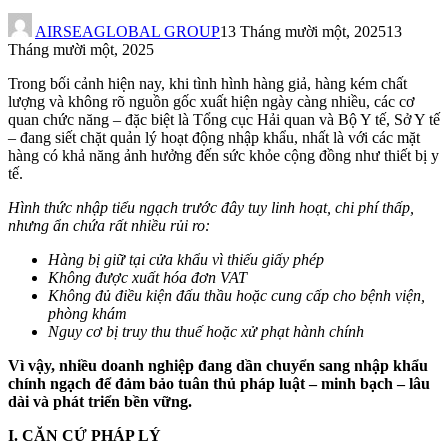
AIRSEAGLOBAL GROUP
13 Tháng mười một, 2025
13
Tháng mười một, 2025
Trong bối cảnh hiện nay, khi tình hình hàng giả, hàng kém chất
lượng và không rõ nguồn gốc xuất hiện ngày càng nhiều, các cơ
quan chức năng – đặc biệt là Tổng cục Hải quan và Bộ Y tế, Sở Y tế
– đang siết chặt quản lý hoạt động nhập khẩu, nhất là với các mặt
hàng có khả năng ảnh hưởng đến sức khỏe cộng đồng như thiết bị y
tế.
Hình thức nhập tiểu ngạch trước đây tuy linh hoạt, chi phí thấp,
nhưng ẩn chứa rất nhiều rủi ro:
Hàng bị giữ tại cửa khẩu vì thiếu giấy phép
Không được xuất hóa đơn VAT
Không đủ điều kiện đấu thầu hoặc cung cấp cho bệnh viện,
phòng khám
Nguy cơ bị truy thu thuế hoặc xử phạt hành chính
Vì vậy, nhiều doanh nghiệp đang dần chuyển sang nhập khẩu
chính ngạch để đảm bảo tuân thủ pháp luật – minh bạch – lâu
dài và phát triển bền vững.
I. CĂN CỨ PHÁP LÝ