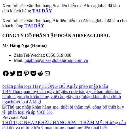
Xem full các vận đơn hàng Sea tiêu biểu mà Airseaglobal đã làm
cho khách hàng
TẠI ĐÂY
Xem full các vận đơn hàng Air tiêu biểu mà Airseaglobal đã làm cho
khách hàng
TẠI ĐÂY
CÔNG TY CỔ PHẦN TẬP ĐOÀN AIRSEAGLOBAL
Ms Hằng Nga (Hanna)
Zalo/Tel/Wechat: 0356.519.008
Mail:
ngabth@airseaglobalgroup.com.vn
Share on Facebook
Tweet on Twitter
Share on LinkedIn
Pin on Pinterest
Save to pocket
Share on Reddit
Share via Email
b
cách phân loại TBYT
CÔNG BỐ A
giấy phép nhập khẩu
TBYT
hải quan tbyt cần giấy tờ gì
hs code hàng y tế bao nhiêu
lưu
hành là gì
nhập khẩu hàng y tế cần giấy tờ gì
nhập khẩu tbyt chính
ngạch
tbyt loại A là gì
Điều
hướng
Previous Post
THỦ TỤC NHẬP KHẨU HÀNG SPA – THẨM MỸ: Hướng dẫn
bài
chi tiết và những lưu ý quan trọng doanh nghiệp phải biết