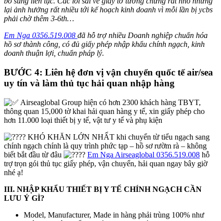
bổ sung liên tục. Các lỗi sai về giấy tờ tưởng chừng rất nhỏ nhưng
lại ảnh hưởng rất nhiều tới kế hoạch kinh doanh vì mỗi lần bị ycbs
phải chờ thêm 3-6th…
Em Nga 0356.519.008
đã hỗ trợ nhiều Doanh nghiệp chuẩn hóa
hồ sơ thành công, có đủ giấy phép nhập khẩu chính ngạch, kinh
doanh thuận lợi, chuẩn pháp lý.
BƯỚC 4: Liên hệ đơn vị vận chuyển quốc tế air/sea
uy tín và làm thủ tục hải quan nhập hàng
Airseaglobal Group hiện có hơn 2300 khách hàng TBYT,
thông quan 15,000 tờ khai hải quan hàng y tế, xin giấy phép cho
hơn 11.000 loại thiết bị y tế, vật tư y tế và phụ kiện
KHÓ KHĂN LỚN NHẤT khi chuyển từ tiểu ngạch sang
chính ngạch chính là quy trình phức tạp – hồ sơ rườm rà – không
biết bắt đầu từ đâu
Em Nga Airseaglobal 0356.519.008
hỗ
trợ trọn gói thủ tục giấy phép, vận chuyển, hải quan ngay bây giờ
nhé ạ!
III. NHẬP KHẨU THIẾT BỊ Y TẾ CHÍNH NGẠCH CẦN
LƯU Ý GÌ?
Model, Manufacturer, Made in hàng phải trùng 100% như