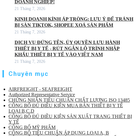
DOANH NGHIỆP!
21 Tháng 7, 2026
KINH DOANH KÍNH ÁP TRÒNG: LƯU Ý ĐỂ TRÁNH
BỊ SÀN TIKTOK, SHOPEE XOÁ SẢN PHẨM
21 Tháng 7, 2026
DỊCH VỤ ĐỨNG TÊN, ỦY QUYỀN LƯU HÀNH
THIẾT BỊ Y TẾ - RÚT NGẮN LỘ TRÌNH NHẬP
KHẨU THIẾT BỊ Y TẾ VÀO VIỆT NAM
21 Tháng 7, 2026
Chuyên mục
AIRFREIGHT - SEAFREIGHT
Authorized Representative Service
CHỨNG NHẬN TIÊU CHUẨN CHẤT LƯỢNG ISO 13485
CÔNG BỐ ĐỦ ĐIỀU KIỆN MUA BÁN THIẾT BỊ Y TẾ
LOẠI B,C,D
CÔNG BỐ ĐỦ ĐIỀU KIỆN SẢN XUẤT TRANG THIẾT BỊ
Y TẾ
CÔNG BỐ MỸ PHẨM
CÔNG BỐ TIÊU CHUẨN ÁP DỤNG LOẠI A, B