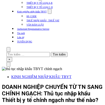
submenu
THIẾT BỊ Y TẾ LOẠI A,B
for
THIẾT BỊ Y TẾ LOẠI C,D
Thủ
Show
tục
Kinh nghiệm nhập khẩu TBYT
submenu
các
HS CODE
for
mặt
THUẾ NHẬP KHẨU, THUẾ VAT
Kinh
hàng
VĂN BẢN LUẬT
nghiệm
nhập
Authorized Representative Service
khẩu
Tin mới
TBYT
Liên hệ
TUYỂN DỤNG
Search
Tìm
kiếm
Close
×
cho:
Menu
KINH NGHIỆM NHẬP KHẨU TBYT
DOANH NGHIỆP CHUYỂN TỪ TN SANG
CHÍNH NGẠCH: Thủ tục nhập khẩu
Thiết bị y tế chính ngạch như thế nào?