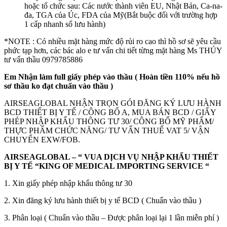
hoặc tổ chức sau: Các nước thành viên EU, Nhật Bản, Ca-na-
đa, TGA của Úc, FDA của Mỹ(Bắt buộc đối với trường hợp
1 cấp nhanh số lưu hành)
*NOTE : Có nhiều mặt hàng mức độ rủi ro cao thì hồ sơ sẽ yêu cầu
phức tạp hơn, các bác alo e tư vấn chi tiết từng mặt hàng Ms THÚY
tư vấn thầu 0979785886
Em Nhận làm full giấy phép vào thầu ( Hoàn tiền 110% nếu hồ
sơ thầu ko đạt chuẩn vào thầu )
AIRSEAGLOBAL NHẬN TRỌN GÓI ĐĂNG KÝ LƯU HÀNH
BCD THIẾT BỊ Y TẾ / CÔNG BỐ A, MUA BÁN BCD / GIẤY
PHÉP NHẬP KHẨU THÔNG TƯ 30/ CÔNG BỐ MỸ PHẨM/
THỰC PHẨM CHỨC NĂNG/ TƯ VẤN THUẾ VAT 5/ VẬN
CHUYỂN EXW/FOB.
AIRSEAGLOBAL – “ VUA DỊCH VỤ NHẬP KHẨU THIẾT
BỊ Y TẾ “KING OF MEDICAL IMPORTING SERVICE “
1. Xin giấy phép nhập khẩu thông tư 30
2. Xin đăng ký lưu hành thiết bị y tế BCD ( Chuẩn vào thầu )
3. Phân loại ( Chuẩn vào thầu – Được phân loại lại 1 lần miễn phí )