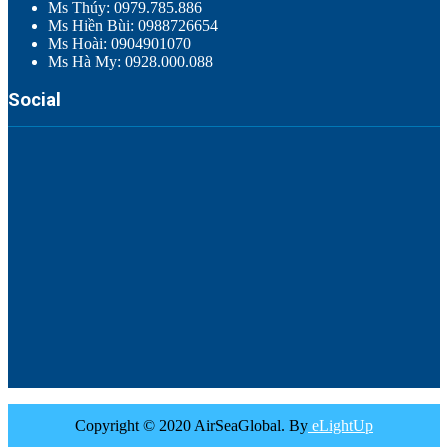
Ms Thúy: 0979.785.886
Ms Hiền Bùi: 0988726654
Ms Hoài: 0904901070
Ms Hà My: 0928.000.088
Social
Copyright © 2020 AirSeaGlobal. By
eLightUp