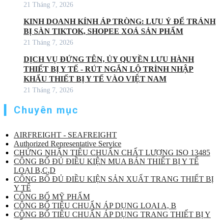
21 Tháng 7, 2026
KINH DOANH KÍNH ÁP TRÒNG: LƯU Ý ĐỂ TRÁNH
BỊ SÀN TIKTOK, SHOPEE XOÁ SẢN PHẨM
21 Tháng 7, 2026
DỊCH VỤ ĐỨNG TÊN, ỦY QUYỀN LƯU HÀNH
THIẾT BỊ Y TẾ - RÚT NGẮN LỘ TRÌNH NHẬP
KHẨU THIẾT BỊ Y TẾ VÀO VIỆT NAM
21 Tháng 7, 2026
Chuyên mục
AIRFREIGHT - SEAFREIGHT
Authorized Representative Service
CHỨNG NHẬN TIÊU CHUẨN CHẤT LƯỢNG ISO 13485
CÔNG BỐ ĐỦ ĐIỀU KIỆN MUA BÁN THIẾT BỊ Y TẾ
LOẠI B,C,D
CÔNG BỐ ĐỦ ĐIỀU KIỆN SẢN XUẤT TRANG THIẾT BỊ
Y TẾ
CÔNG BỐ MỸ PHẨM
CÔNG BỐ TIÊU CHUẨN ÁP DỤNG LOẠI A, B
CÔNG BỐ TIÊU CHUẨN ÁP DỤNG TRANG THIẾT BỊ Y