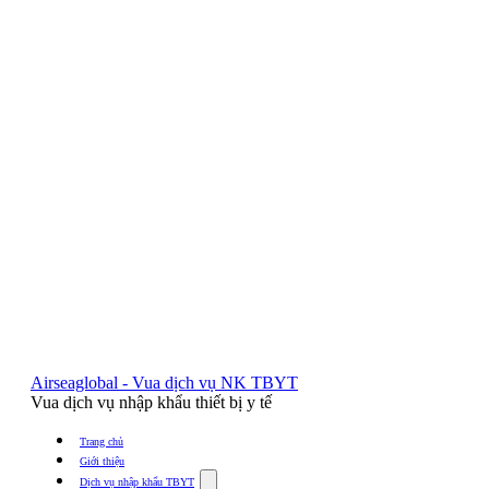
Airseaglobal - Vua dịch vụ NK TBYT
Vua dịch vụ nhập khẩu thiết bị y tế
Trang chủ
Giới thiệu
Show
Dịch vụ nhập khẩu TBYT