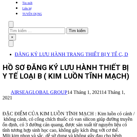
khẩu
Tin mới
TBYT
Liên hệ
TUYỂN DỤNG
Search
Tìm
kiếm
Close
×
cho:
Menu
ĐĂNG KÝ LƯU HÀNH TRANG THIẾT BỊ Y TẾ C, D
HỒ SƠ ĐĂNG KÝ LƯU HÀNH THIẾT BỊ
Y TẾ LOẠI B ( KIM LUỒN TĨNH MẠCH)
AIRSEAGLOBAL GROUP
14 Tháng 1, 2021
14 Tháng 1,
2021
ĐẶC ĐIỂM CỦA KIM LUỒN TĨNH MẠCH : Kim luồn có cánh /
không cánh, có cổng chích thuốc có van silicon giúp đường truyền
ổn định, có 3 đường cản quang, được sản xuất từ nguyên liệu có
tính tương hợp sinh học cao, không gây kích ứng với cơ thể.
Mũi kim nhọn và sắc, dễ sử dụng và không gây đau cho bệnh