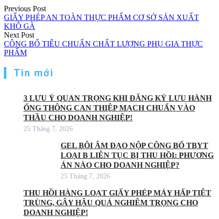
Điều
Previous Post
GIẤY PHÉP AN TOÀN THỰC PHẨM CƠ SỞ SẢN XUẤT
hướng
KHÔ GÀ
Next Post
bài
CÔNG BỐ TIÊU CHUẨN CHẤT LƯỢNG PHỤ GIA THỰC
viết
PHẨM
Tin mới
3 LƯU Ý QUAN TRỌNG KHI ĐĂNG KÝ LƯU HÀNH
ỐNG THÔNG CAN THIỆP MẠCH CHUẨN VÀO
THẦU CHO DOANH NGHIỆP!
25 Tháng 7, 2026
GEL BÔI ÂM ĐẠO NỘP CÔNG BỐ TBYT
LOẠI B LIÊN TỤC BỊ THU HỒI: PHƯƠNG
ÁN NÀO CHO DOANH NGHIỆP?
25 Tháng 7, 2026
THU HỒI HÀNG LOẠT GIẤY PHÉP MÁY HẤP TIỆT
TRÙNG, GÂY HẬU QUẢ NGHIÊM TRỌNG CHO
DOANH NGHIỆP!