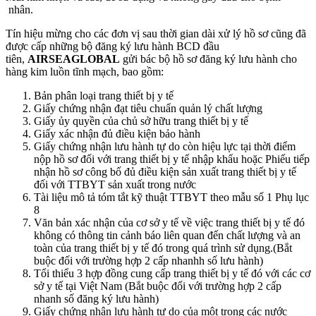
nhân.
Tín hiệu mừng cho các đơn vị sau thời gian dài xử lý hồ sơ cũng đã
được cấp những bộ đăng ký lưu hành BCD đầu
tiên,
AIRSEAGLOBAL
gửi bác bộ hồ sơ đăng ký lưu hành cho
hàng kim luồn tĩnh mạch, bao gồm:
Bản phân loại trang thiết bị y tế
Giấy chứng nhận đạt tiêu chuẩn quản lý chất lượng
Giấy ủy quyền của chủ sở hữu trang thiết bị y tế
Giấy xác nhận đủ điều kiện bảo hành
Giấy chứng nhận lưu hành tự do còn hiệu lực tại thời điểm
nộp hồ sơ đối với trang thiết bị y tế nhập khẩu hoặc Phiếu tiếp
nhận hồ sơ công bố đủ điều kiện sản xuất trang thiết bị y tế
đối với TTBYT sản xuất trong nước
Tài liệu mô tả tóm tắt kỹ thuật TTBYT theo mẫu số 1 Phụ lục
8
Văn bản xác nhận của cơ sở y tế về việc trang thiết bị y tế đó
không có thông tin cảnh báo liên quan đến chất lượng và an
toàn của trang thiết bị y tế đó trong quá trình sử dụng.(Bắt
buộc đối với trường hợp 2 cấp nhanhh số lưu hành)
Tổi thiểu 3 hợp đồng cung cấp trang thiết bị y tế đó với các cơ
sở y tế tại Việt Nam (Bắt buộc đối với trường hợp 2 cấp
nhanh số đăng ký lưu hành)
Giấy chứng nhận lưu hành tự do của một trong các nước