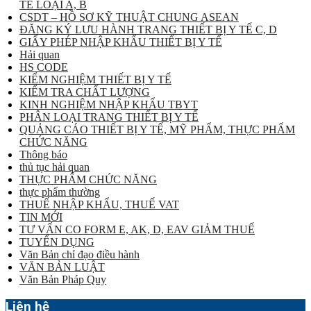
TẾ LOẠI A, B
CSDT – HỒ SƠ KỸ THUẬT CHUNG ASEAN
ĐĂNG KÝ LƯU HÀNH TRANG THIẾT BỊ Y TẾ C, D
GIẤY PHÉP NHẬP KHẨU THIẾT BỊ Y TẾ
Hải quan
HS CODE
KIỂM NGHIỆM THIẾT BỊ Y TẾ
KIỂM TRA CHẤT LƯỢNG
KINH NGHIỆM NHẬP KHẨU TBYT
PHÂN LOẠI TRANG THIẾT BỊ Y TẾ
QUẢNG CÁO THIẾT BỊ Y TẾ, MỸ PHẨM, THỰC PHẨM
CHỨC NĂNG
Thông báo
thủ tục hải quan
THỰC PHẨM CHỨC NĂNG
thực phẩm thường
THUẾ NHẬP KHẨU, THUẾ VAT
TIN MỚI
TƯ VẤN CO FORM E, AK, D, EAV GIẢM THUẾ
TUYỂN DỤNG
Văn Bản chỉ đạo điều hành
VĂN BẢN LUẬT
Văn Bản Pháp Quy
Liên hệ