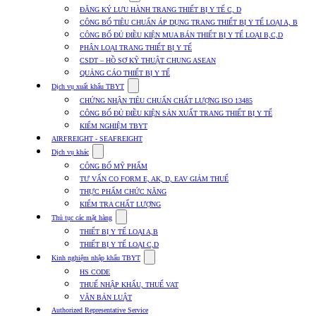
submenu
ĐĂNG KÝ LƯU HÀNH TRANG THIẾT BỊ Y TẾ C, D
for
CÔNG BỐ TIÊU CHUẨN ÁP DỤNG TRANG THIẾT BỊ Y TẾ LOẠI A, B
Dịch
CÔNG BỐ ĐỦ ĐIỀU KIỆN MUA BÁN THIẾT BỊ Y TẾ LOẠI B,C,D
vụ
nhập
PHÂN LOẠI TRANG THIẾT BỊ Y TẾ
khẩu
CSDT – HỒ SƠ KỸ THUẬT CHUNG ASEAN
TBYT
QUẢNG CÁO THIẾT BỊ Y TẾ
Show
Dịch vụ xuất khẩu TBYT
submenu
CHỨNG NHẬN TIÊU CHUẨN CHẤT LƯỢNG ISO 13485
for
CÔNG BỐ ĐỦ ĐIỀU KIỆN SẢN XUẤT TRANG THIẾT BỊ Y TẾ
Dịch
KIỂM NGHIỆM TBYT
vụ
xuất
AIRFREIGHT - SEAFREIGHT
khẩu
Show
Dịch vụ khác
TBYT
submenu
CÔNG BỐ MỸ PHẨM
for
TƯ VẤN CO FORM E, AK, D, EAV GIẢM THUẾ
Dịch
THỰC PHẨM CHỨC NĂNG
vụ
khác
KIỂM TRA CHẤT LƯỢNG
Show
Thủ tục các mặt hàng
submenu
THIẾT BỊ Y TẾ LOẠI A,B
for
THIẾT BỊ Y TẾ LOẠI C,D
Thủ
Show
tục
Kinh nghiệm nhập khẩu TBYT
submenu
các
HS CODE
for
mặt
THUẾ NHẬP KHẨU, THUẾ VAT
Kinh
hàng
VĂN BẢN LUẬT
nghiệm
nhập
Authorized Representative Service