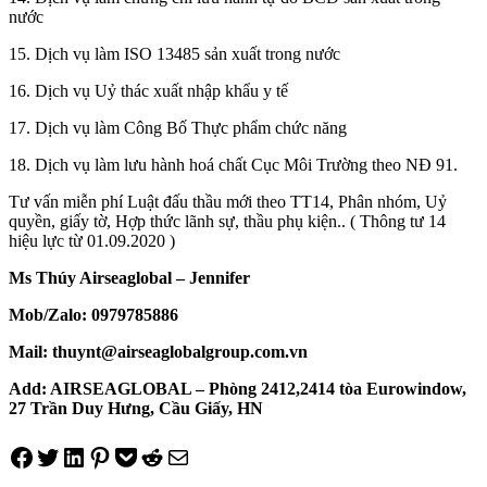
nước
15. Dịch vụ làm ISO 13485 sản xuất trong nước
16. Dịch vụ Uỷ thác xuất nhập khẩu y tế
17. Dịch vụ làm Công Bố Thực phẩm chức năng
18. Dịch vụ làm lưu hành hoá chất Cục Môi Trường theo NĐ 91.
Tư vấn miễn phí Luật đấu thầu mới theo TT14, Phân nhóm, Uỷ
quyền, giấy tờ, Hợp thức lãnh sự, thầu phụ kiện.. ( Thông tư 14
hiệu lực từ 01.09.2020 )
Ms Thúy Airseaglobal – Jennifer
Mob/Zalo: 0979785886
Mail: thuynt@airseaglobalgroup.com.vn
Add: AIRSEAGLOBAL – Phòng 2412,2414 tòa Eurowindow,
27 Trần Duy Hưng, Cầu Giấy, HN
Share on Facebook
Tweet on Twitter
Share on LinkedIn
Pin on Pinterest
Save to pocket
Share on Reddit
Share via Email