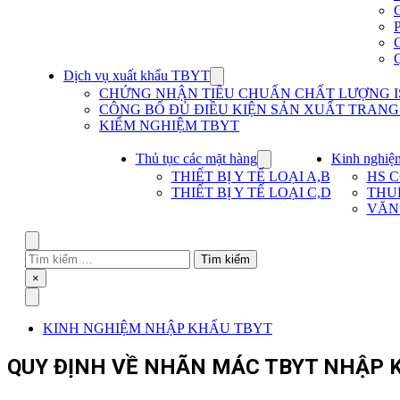
Dịch vụ xuất khẩu TBYT
Show
submenu
CHỨNG NHẬN TIÊU CHUẨN CHẤT LƯỢNG IS
for
CÔNG BỐ ĐỦ ĐIỀU KIỆN SẢN XUẤT TRANG T
Dịch
KIỂM NGHIỆM TBYT
vụ
xuất
khẩu
Thủ tục các mặt hàng
Kinh nghiệ
Show
TBYT
submenu
THIẾT BỊ Y TẾ LOẠI A,B
HS 
for
THIẾT BỊ Y TẾ LOẠI C,D
THU
Thủ
VĂN
tục
các
mặt
Search
hàng
Tìm
kiếm
Close
×
cho:
Menu
KINH NGHIỆM NHẬP KHẨU TBYT
QUY ĐỊNH VỀ NHÃN MÁC TBYT NHẬP