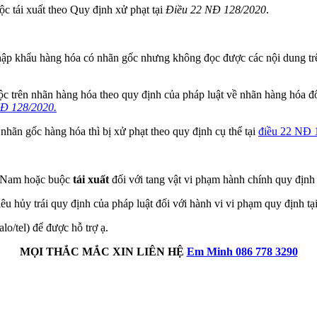
uộc tái xuất theo Quy định xử phạt tại
Điều 22 NĐ 128/2020
.
nhập khẩu hàng hóa có nhãn gốc nhưng không đọc được các nội dung tr
c trên nhãn hàng hóa theo quy định của pháp luật về nhãn hàng hóa đố
Đ 128/2020.
hãn gốc hàng hóa thì bị xử phạt theo quy định cụ thể tại
điều 22 NĐ 
t Nam hoặc buộc
tái xuất
đối với tang vật vi phạm hành chính quy định 
 tiêu hủy trái quy định của pháp luật đối với hành vi vi phạm quy định tạ
alo/tel) để được hỗ trợ ạ.
MỌI THẮC MẮC XIN LIÊN HỆ
Em Minh 086 778 3290