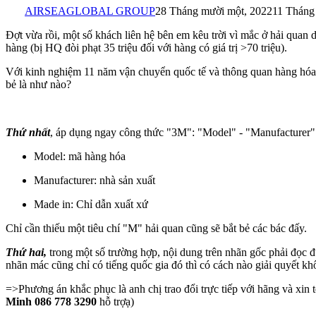
AIRSEAGLOBAL GROUP
28 Tháng mười một, 2022
11 Tháng
Đợt vừa rồi, một số khách liên hệ bên em kêu trời vì mắc ở hải quan
hàng (bị HQ đòi phạt 35 triệu đối với hàng có giá trị >70 triệu).
Với kinh nghiệm 11 năm vận chuyển quốc tế và thông quan hàng hóa 
bẻ là như nào?
Thứ nhất
, áp dụng ngay công thức "3M": "Model" - "Manufacturer" 
Model: mã hàng hóa
Manufacturer: nhà sản xuất
Made in: Chỉ dẫn xuất xứ
Chỉ cần thiếu một tiêu chí "M" hải quan cũng sẽ bắt bẻ các bác đấy.
Thứ hai,
trong một số trường hợp, nội dung trên nhãn gốc phải đọc 
nhãn mác cũng chỉ có tiếng quốc gia đó thì có cách nào giải quyết k
=>Phương án khắc phục là anh chị trao đổi trực tiếp với hãng và xin
Minh 086 778 3290
hỗ trợ
ạ)