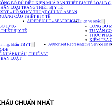
Dịch
CÔNG BỐ ĐỦ ĐIỀU KIỆN MUA BÁN THIẾT BỊ Y TẾ LOẠI B,C
vụ
PHÂN LOẠI TRANG THIẾT BỊ Y TẾ
nhập
khẩu
CSDT – HỒ SƠ KỸ THUẬT CHUNG ASEAN
TBYT
QUẢNG CÁO THIẾT BỊ Y TẾ
AIRFREIGHT - SEAFREIGHT
Dịch vụ khác
Show
subme
O 13485
CÔNG BỐ 
for
HIẾT BỊ Y TẾ
TƯ VẤN CO 
Dịch
THỰC PHẨ
vụ
KIỂM TRA 
khác
Authorized Representative Service
Tin m
m nhập khẩu TBYT
Show
submenu
CODE
for
Ế NHẬP KHẨU, THUẾ VAT
Kinh
 BẢN LUẬT
nghiệm
nhập
khẩu
TBYT
 KHẨU CHUẨN NHẤT