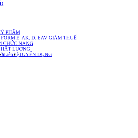
,D
nu
MỸ PHẨM
FORM E, AK, D, EAV GIẢM THUẾ
M CHỨC NĂNG
CHẤT LƯỢNG
ới
Liên hệ
TUYỂN DỤNG