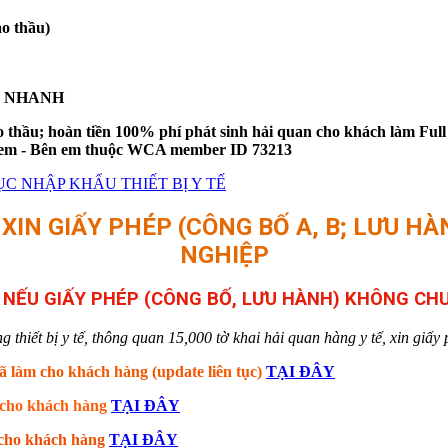
o thầu)
IÊU NHANH
thầu; hoàn tiền 100% phí phát sinh hải quan cho khách làm Full
bên em - Bên em thuộc WCA member ID 73213
C NHẬP KHẨU THIẾT BỊ Y TẾ
IN GIẤY PHÉP (CÔNG BỐ A, B; LƯU HÀN
NGHIỆP
Ụ NẾU GIẤY PHÉP (CÔNG BỐ, LƯU HÀNH) KHÔNG C
hiết bị y tế, thông quan 15,000 tờ khai hải quan hàng y tế, xin giấy p
ã làm cho khách hàng (update liên tục)
TẠI ĐÂY
m cho khách hàng
TẠI ĐÂY
m cho khách hàng
TẠI ĐÂY