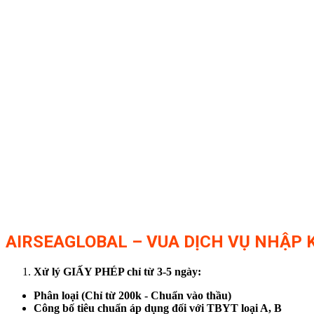
AIRSEAGLOBAL – VUA DỊCH VỤ NHẬP K
Xử lý GIẤY PHÉP chỉ từ 3-5 ngày:
Phân loại (Chỉ từ 200k - Chuẩn vào thầu)
Công bố tiêu chuẩn áp dụng đối với TBYT loại A, B