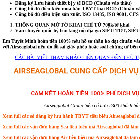
Đăng ký Lưu hành thiết bị y tế BCD (Chuẩn vào thầu)
Công bố đủ điều kiện mua bán TBYT loại BCD (Chuẩn và
Công bố đủ điều kiện sản xuất, ISO 13485, ISO 9001, CFS
THÔNG QUAN MỞ TỜ KHAI CHỈ TỪ 700k/tờ khai.
Vận chuyển quốc tế, trucking nội địa giá SIÊU TỐT, S
Em Tuyết Minh hoàn tiền 100% nếu hồ sơ thầu ko đạt chuẩn vào 
với Airseaglobal nếu do lỗi sai giấy phép hoặc soát chứng từ 
CÁC BÀI VIẾT THAM KHẢO LIÊN QUAN ĐẾN THỦ TỤ
AIRSEAGLOBAL CUNG CẤP DỊCH VỤ X
CAM KẾT HOÀN TIỀN 100% PHÍ DỊCH V
Airseaglobal Group hiện có hơn 2300 khách hàng t
Xem full các số đăng ký lưu hành TBYT tiêu biểu Airseaglobal đ
Xem full các vận đơn hàng Sea tiêu biểu mà Airseaglobal đã là
Xem full các vận đơn hàng Air tiêu biểu mà Airseaglobal đã là