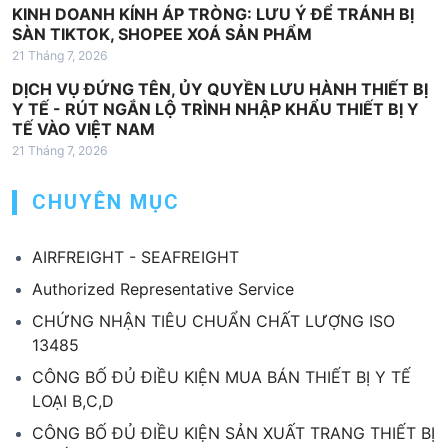
KINH DOANH KÍNH ÁP TRÒNG: LƯU Ý ĐỂ TRÁNH BỊ
SÀN TIKTOK, SHOPEE XOÁ SẢN PHẨM
21 Tháng 7, 2026
DỊCH VỤ ĐỨNG TÊN, ỦY QUYỀN LƯU HÀNH THIẾT BỊ
Y TẾ - RÚT NGẮN LỘ TRÌNH NHẬP KHẨU THIẾT BỊ Y
TẾ VÀO VIỆT NAM
21 Tháng 7, 2026
CHUYÊN MỤC
AIRFREIGHT - SEAFREIGHT
Authorized Representative Service
CHỨNG NHẬN TIÊU CHUẨN CHẤT LƯỢNG ISO
13485
CÔNG BỐ ĐỦ ĐIỀU KIỆN MUA BÁN THIẾT BỊ Y TẾ
LOẠI B,C,D
CÔNG BỐ ĐỦ ĐIỀU KIỆN SẢN XUẤT TRANG THIẾT BỊ