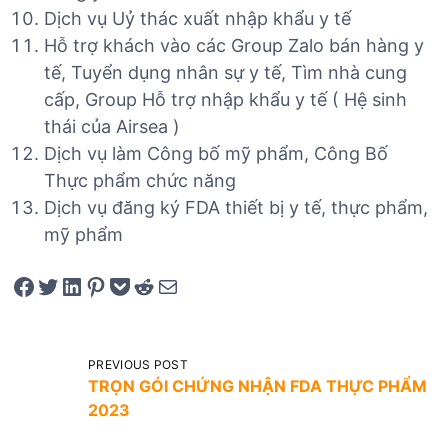
Dịch vụ Uỷ thác xuất nhập khẩu y tế
Hỗ trợ khách vào các Group Zalo bán hàng y
tế, Tuyển dụng nhân sự y tế, Tìm nhà cung
cấp, Group Hỗ trợ nhập khẩu y tế ( Hệ sinh
thái của Airsea )
Dịch vụ làm Công bố mỹ phẩm, Công Bố
Thực phẩm chức năng
Dịch vụ đăng ký FDA thiết bị y tế, thực phẩm,
mỹ phẩm
Share on Facebook
Tweet on Twitter
Share on LinkedIn
Pin on Pinterest
Save to pocket
Share on Reddit
Share via Email
Đ
PREVIOUS POST
TRỌN GÓI CHỨNG NHẬN FDA THỰC PHẨM
i
2023
ề