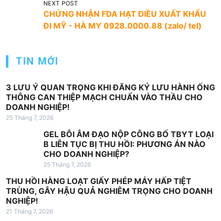
u
NEXT POST
CHỨNG NHẬN FDA HẠT ĐIỀU XUẤT KHẨU
h
ĐI MỸ - HÀ MY 0928.0000.88 (zalo/ tel)
ư
ớ
TIN MỚI
n
g
3 LƯU Ý QUAN TRỌNG KHI ĐĂNG KÝ LƯU HÀNH ỐNG
b
THÔNG CAN THIỆP MẠCH CHUẨN VÀO THẦU CHO
DOANH NGHIỆP!
à
25 Tháng 7, 2026
i
GEL BÔI ÂM ĐẠO NỘP CÔNG BỐ TBYT LOẠI
v
B LIÊN TỤC BỊ THU HỒI: PHƯƠNG ÁN NÀO
i
CHO DOANH NGHIỆP?
25 Tháng 7, 2026
ế
THU HỒI HÀNG LOẠT GIẤY PHÉP MÁY HẤP TIỆT
t
TRÙNG, GÂY HẬU QUẢ NGHIÊM TRỌNG CHO DOANH
NGHIỆP!
21 Tháng 7, 2026