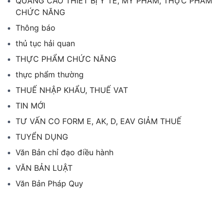
QUẢNG CÁO THIẾT BỊ Y TẾ, MỸ PHẨM, THỰC PHẨM
CHỨC NĂNG
Thông báo
thủ tục hải quan
THỰC PHẨM CHỨC NĂNG
thực phẩm thường
THUẾ NHẬP KHẨU, THUẾ VAT
TIN MỚI
TƯ VẤN CO FORM E, AK, D, EAV GIẢM THUẾ
TUYỂN DỤNG
Văn Bản chỉ đạo điều hành
VĂN BẢN LUẬT
Văn Bản Pháp Quy