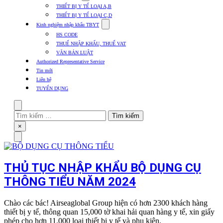
submenu
THIẾT BỊ Y TẾ LOẠI A,B
for
THIẾT BỊ Y TẾ LOẠI C,D
Thủ
Show
tục
Kinh nghiệm nhập khẩu TBYT
submenu
các
HS CODE
for
mặt
THUẾ NHẬP KHẨU, THUẾ VAT
Kinh
hàng
VĂN BẢN LUẬT
nghiệm
nhập
Authorized Representative Service
khẩu
Tin mới
TBYT
Liên hệ
TUYỂN DỤNG
Search
Tìm
kiếm
Close
×
cho:
Menu
THỦ TỤC NHẬP KHẨU BỘ DỤNG CỤ
THÔNG TIỂU NĂM 2024
Chào các bác! Airseaglobal Group hiện có hơn 2300 khách hàng
thiết bị y tế, thông quan 15,000 tờ khai hải quan hàng y tế, xin giấy
phép cho hơn 11.000 loại thiết bị y tế và phụ kiện.