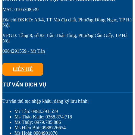
MST: 0105308539
Địa chỉ ĐKKD: A9/4, TT Mỏ địa chất, Phường Đông Ngạc, TP Hà
Nội
VPGD: Tầng 8, số 82 Trần Thái Tông, Phường Cầu Giấy, TP Hà
Nội
0984291559 - Mr Tân
LIÊN HỆ
TƯ VẤN DỊCH VỤ
Tư vấn thủ tục nhập khẩu, đăng ký lưu hành:
Mr Tân: 0984.291.559
Ms Thảo Katie: 0368.874.718
Ms Thúy: 0979.785.886
Ms Hiền Bùi: 0988726654
Ms Hoài: 0904901070