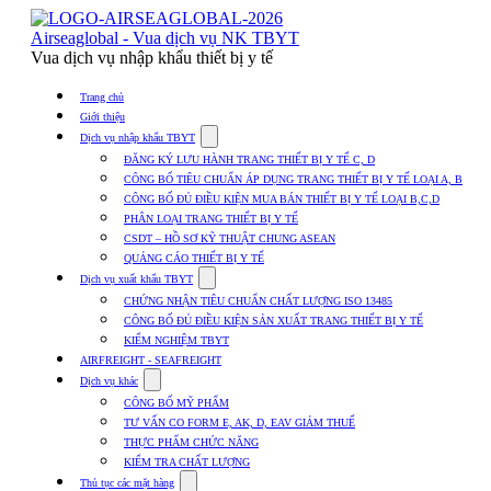
Skip
to
Airseaglobal - Vua dịch vụ NK TBYT
content
Vua dịch vụ nhập khẩu thiết bị y tế
Trang chủ
Giới thiệu
Show
Dịch vụ nhập khẩu TBYT
submenu
ĐĂNG KÝ LƯU HÀNH TRANG THIẾT BỊ Y TẾ C, D
for
CÔNG BỐ TIÊU CHUẨN ÁP DỤNG TRANG THIẾT BỊ Y TẾ LOẠI A, B
Dịch
CÔNG BỐ ĐỦ ĐIỀU KIỆN MUA BÁN THIẾT BỊ Y TẾ LOẠI B,C,D
vụ
nhập
PHÂN LOẠI TRANG THIẾT BỊ Y TẾ
khẩu
CSDT – HỒ SƠ KỸ THUẬT CHUNG ASEAN
TBYT
QUẢNG CÁO THIẾT BỊ Y TẾ
Show
Dịch vụ xuất khẩu TBYT
submenu
CHỨNG NHẬN TIÊU CHUẨN CHẤT LƯỢNG ISO 13485
for
CÔNG BỐ ĐỦ ĐIỀU KIỆN SẢN XUẤT TRANG THIẾT BỊ Y TẾ
Dịch
KIỂM NGHIỆM TBYT
vụ
xuất
AIRFREIGHT - SEAFREIGHT
khẩu
Show
Dịch vụ khác
TBYT
submenu
CÔNG BỐ MỸ PHẨM
for
TƯ VẤN CO FORM E, AK, D, EAV GIẢM THUẾ
Dịch
THỰC PHẨM CHỨC NĂNG
vụ
khác
KIỂM TRA CHẤT LƯỢNG
Show
Thủ tục các mặt hàng