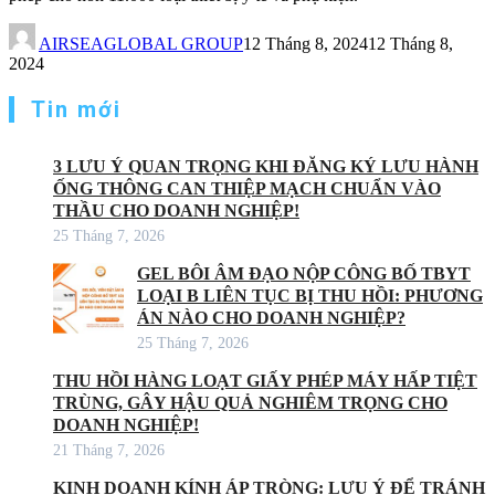
AIRSEAGLOBAL GROUP
12 Tháng 8, 2024
12 Tháng 8,
2024
Tin mới
3 LƯU Ý QUAN TRỌNG KHI ĐĂNG KÝ LƯU HÀNH
ỐNG THÔNG CAN THIỆP MẠCH CHUẨN VÀO
THẦU CHO DOANH NGHIỆP!
25 Tháng 7, 2026
GEL BÔI ÂM ĐẠO NỘP CÔNG BỐ TBYT
LOẠI B LIÊN TỤC BỊ THU HỒI: PHƯƠNG
ÁN NÀO CHO DOANH NGHIỆP?
25 Tháng 7, 2026
THU HỒI HÀNG LOẠT GIẤY PHÉP MÁY HẤP TIỆT
TRÙNG, GÂY HẬU QUẢ NGHIÊM TRỌNG CHO
DOANH NGHIỆP!
21 Tháng 7, 2026
KINH DOANH KÍNH ÁP TRÒNG: LƯU Ý ĐỂ TRÁNH