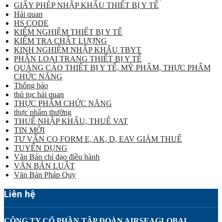
GIẤY PHÉP NHẬP KHẨU THIẾT BỊ Y TẾ
Hải quan
HS CODE
KIỂM NGHIỆM THIẾT BỊ Y TẾ
KIỂM TRA CHẤT LƯỢNG
KINH NGHIỆM NHẬP KHẨU TBYT
PHÂN LOẠI TRANG THIẾT BỊ Y TẾ
QUẢNG CÁO THIẾT BỊ Y TẾ, MỸ PHẨM, THỰC PHẨM
CHỨC NĂNG
Thông báo
thủ tục hải quan
THỰC PHẨM CHỨC NĂNG
thực phẩm thường
THUẾ NHẬP KHẨU, THUẾ VAT
TIN MỚI
TƯ VẤN CO FORM E, AK, D, EAV GIẢM THUẾ
TUYỂN DỤNG
Văn Bản chỉ đạo điều hành
VĂN BẢN LUẬT
Văn Bản Pháp Quy
Liên hệ
CÔNG TY CỔ PHẦN TẬP ĐOÀN AIRSEAGLOBAL