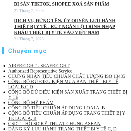
BỊ SÀN TIKTOK, SHOPEE XOÁ SẢN PHẨM
21 Tháng 7, 2026
DỊCH VỤ ĐỨNG TÊN, ỦY QUYỀN LƯU HÀNH
THIẾT BỊ Y TẾ - RÚT NGẮN LỘ TRÌNH NHẬP
KHẨU THIẾT BỊ Y TẾ VÀO VIỆT NAM
21 Tháng 7, 2026
Chuyên mục
AIRFREIGHT - SEAFREIGHT
Authorized Representative Service
CHỨNG NHẬN TIÊU CHUẨN CHẤT LƯỢNG ISO 13485
CÔNG BỐ ĐỦ ĐIỀU KIỆN MUA BÁN THIẾT BỊ Y TẾ
LOẠI B,C,D
CÔNG BỐ ĐỦ ĐIỀU KIỆN SẢN XUẤT TRANG THIẾT BỊ
Y TẾ
CÔNG BỐ MỸ PHẨM
CÔNG BỐ TIÊU CHUẨN ÁP DỤNG LOẠI A, B
CÔNG BỐ TIÊU CHUẨN ÁP DỤNG TRANG THIẾT BỊ Y
TẾ LOẠI A, B
CSDT – HỒ SƠ KỸ THUẬT CHUNG ASEAN
ĐĂNG KÝ LƯU HÀNH TRANG THIẾT BỊ Y TẾ C, D