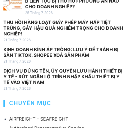
B LIÊN TỤC BỊ THU HỒI: PHƯƠNG ÁN NÀO
CHO DOANH NGHIỆP?
25 Tháng 7, 2026
THU HỒI HÀNG LOẠT GIẤY PHÉP MÁY HẤP TIỆT
TRÙNG, GÂY HẬU QUẢ NGHIÊM TRỌNG CHO DOANH
NGHIỆP!
21 Tháng 7, 2026
KINH DOANH KÍNH ÁP TRÒNG: LƯU Ý ĐỂ TRÁNH BỊ
SÀN TIKTOK, SHOPEE XOÁ SẢN PHẨM
21 Tháng 7, 2026
DỊCH VỤ ĐỨNG TÊN, ỦY QUYỀN LƯU HÀNH THIẾT BỊ
Y TẾ - RÚT NGẮN LỘ TRÌNH NHẬP KHẨU THIẾT BỊ Y
TẾ VÀO VIỆT NAM
21 Tháng 7, 2026
CHUYÊN MỤC
AIRFREIGHT - SEAFREIGHT