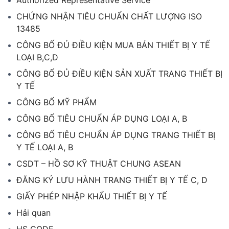
Authorized Representative Service
CHỨNG NHẬN TIÊU CHUẨN CHẤT LƯỢNG ISO
13485
CÔNG BỐ ĐỦ ĐIỀU KIỆN MUA BÁN THIẾT BỊ Y TẾ
LOẠI B,C,D
CÔNG BỐ ĐỦ ĐIỀU KIỆN SẢN XUẤT TRANG THIẾT BỊ
Y TẾ
CÔNG BỐ MỸ PHẨM
CÔNG BỐ TIÊU CHUẨN ÁP DỤNG LOẠI A, B
CÔNG BỐ TIÊU CHUẨN ÁP DỤNG TRANG THIẾT BỊ
Y TẾ LOẠI A, B
CSDT – HỒ SƠ KỸ THUẬT CHUNG ASEAN
ĐĂNG KÝ LƯU HÀNH TRANG THIẾT BỊ Y TẾ C, D
GIẤY PHÉP NHẬP KHẨU THIẾT BỊ Y TẾ
Hải quan