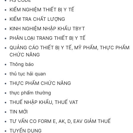
HS CODE
KIỂM NGHIỆM THIẾT BỊ Y TẾ
KIỂM TRA CHẤT LƯỢNG
KINH NGHIỆM NHẬP KHẨU TBYT
PHÂN LOẠI TRANG THIẾT BỊ Y TẾ
QUẢNG CÁO THIẾT BỊ Y TẾ, MỸ PHẨM, THỰC PHẨM
CHỨC NĂNG
Thông báo
thủ tục hải quan
THỰC PHẨM CHỨC NĂNG
thực phẩm thường
THUẾ NHẬP KHẨU, THUẾ VAT
TIN MỚI
TƯ VẤN CO FORM E, AK, D, EAV GIẢM THUẾ
TUYỂN DỤNG