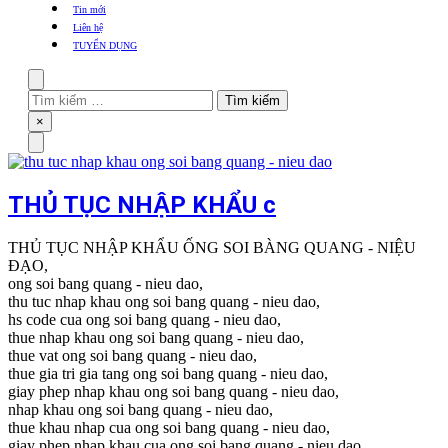
khẩu
Tin mới
TBYT
Liên hệ
TUYỂN DỤNG
Search
Tìm
kiếm
Close
×
cho:
Menu
THỦ TỤC NHẬP KHẨU c
THỦ TỤC NHẬP KHẨU ỐNG SOI BÀNG QUANG - NIỆU
ĐẠO,
ong soi bang quang - nieu dao,
thu tuc nhap khau ong soi bang quang - nieu dao,
hs code cua ong soi bang quang - nieu dao,
thue nhap khau ong soi bang quang - nieu dao,
thue vat ong soi bang quang - nieu dao,
thue gia tri gia tang ong soi bang quang - nieu dao,
giay phep nhap khau ong soi bang quang - nieu dao,
nhap khau ong soi bang quang - nieu dao,
thue khau nhap cua ong soi bang quang - nieu dao,
giay phep nhap khau cua ong soi bang quang - nieu dao,