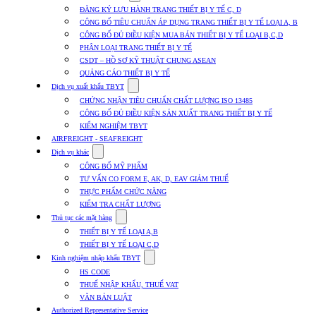
submenu
ĐĂNG KÝ LƯU HÀNH TRANG THIẾT BỊ Y TẾ C, D
for
CÔNG BỐ TIÊU CHUẨN ÁP DỤNG TRANG THIẾT BỊ Y TẾ LOẠI A, B
Dịch
CÔNG BỐ ĐỦ ĐIỀU KIỆN MUA BÁN THIẾT BỊ Y TẾ LOẠI B,C,D
vụ
nhập
PHÂN LOẠI TRANG THIẾT BỊ Y TẾ
khẩu
CSDT – HỒ SƠ KỸ THUẬT CHUNG ASEAN
TBYT
QUẢNG CÁO THIẾT BỊ Y TẾ
Show
Dịch vụ xuất khẩu TBYT
submenu
CHỨNG NHẬN TIÊU CHUẨN CHẤT LƯỢNG ISO 13485
for
CÔNG BỐ ĐỦ ĐIỀU KIỆN SẢN XUẤT TRANG THIẾT BỊ Y TẾ
Dịch
KIỂM NGHIỆM TBYT
vụ
xuất
AIRFREIGHT - SEAFREIGHT
khẩu
Show
Dịch vụ khác
TBYT
submenu
CÔNG BỐ MỸ PHẨM
for
TƯ VẤN CO FORM E, AK, D, EAV GIẢM THUẾ
Dịch
THỰC PHẨM CHỨC NĂNG
vụ
khác
KIỂM TRA CHẤT LƯỢNG
Show
Thủ tục các mặt hàng
submenu
THIẾT BỊ Y TẾ LOẠI A,B
for
THIẾT BỊ Y TẾ LOẠI C,D
Thủ
Show
tục
Kinh nghiệm nhập khẩu TBYT
submenu
các
HS CODE
for
mặt
THUẾ NHẬP KHẨU, THUẾ VAT
Kinh
hàng
VĂN BẢN LUẬT
nghiệm
nhập
Authorized Representative Service