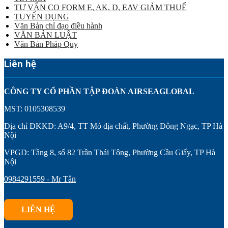
TƯ VẤN CO FORM E, AK, D, EAV GIẢM THUẾ
TUYỂN DỤNG
Văn Bản chỉ đạo điều hành
VĂN BẢN LUẬT
Văn Bản Pháp Quy
Liên hệ
CÔNG TY CỔ PHẦN TẬP ĐOÀN AIRSEAGLOBAL
MST: 0105308539
Địa chỉ ĐKKD: A9/4, TT Mỏ địa chất, Phường Đông Ngạc, TP Hà
Nội
VPGD: Tầng 8, số 82 Trần Thái Tông, Phường Cầu Giấy, TP Hà
Nội
0984291559 - Mr Tân
LIÊN HỆ