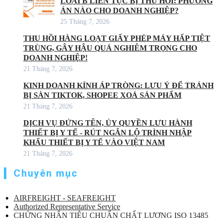
LOẠI B LIÊN TỤC BỊ THU HỒI: PHƯƠNG
ÁN NÀO CHO DOANH NGHIỆP?
25 Tháng 7, 2026
THU HỒI HÀNG LOẠT GIẤY PHÉP MÁY HẤP TIỆT
TRÙNG, GÂY HẬU QUẢ NGHIÊM TRỌNG CHO
DOANH NGHIỆP!
21 Tháng 7, 2026
KINH DOANH KÍNH ÁP TRÒNG: LƯU Ý ĐỂ TRÁNH
BỊ SÀN TIKTOK, SHOPEE XOÁ SẢN PHẨM
21 Tháng 7, 2026
DỊCH VỤ ĐỨNG TÊN, ỦY QUYỀN LƯU HÀNH
THIẾT BỊ Y TẾ - RÚT NGẮN LỘ TRÌNH NHẬP
KHẨU THIẾT BỊ Y TẾ VÀO VIỆT NAM
21 Tháng 7, 2026
Chuyên mục
AIRFREIGHT - SEAFREIGHT
Authorized Representative Service
CHỨNG NHẬN TIÊU CHUẨN CHẤT LƯỢNG ISO 13485