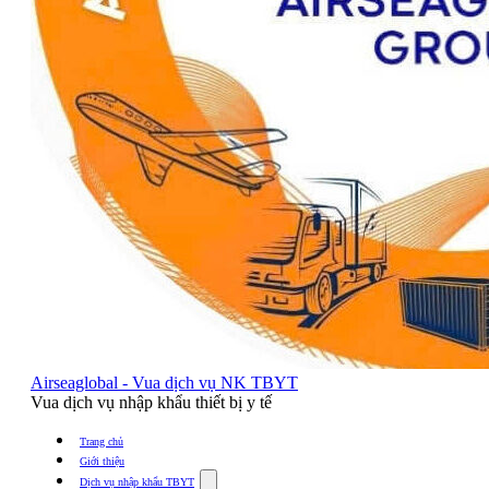
Airseaglobal - Vua dịch vụ NK TBYT
Vua dịch vụ nhập khẩu thiết bị y tế
Trang chủ
Giới thiệu
Show
Dịch vụ nhập khẩu TBYT