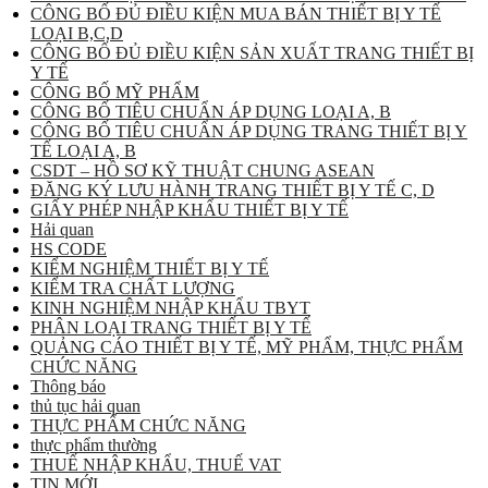
CÔNG BỐ ĐỦ ĐIỀU KIỆN MUA BÁN THIẾT BỊ Y TẾ
LOẠI B,C,D
CÔNG BỐ ĐỦ ĐIỀU KIỆN SẢN XUẤT TRANG THIẾT BỊ
Y TẾ
CÔNG BỐ MỸ PHẨM
CÔNG BỐ TIÊU CHUẨN ÁP DỤNG LOẠI A, B
CÔNG BỐ TIÊU CHUẨN ÁP DỤNG TRANG THIẾT BỊ Y
TẾ LOẠI A, B
CSDT – HỒ SƠ KỸ THUẬT CHUNG ASEAN
ĐĂNG KÝ LƯU HÀNH TRANG THIẾT BỊ Y TẾ C, D
GIẤY PHÉP NHẬP KHẨU THIẾT BỊ Y TẾ
Hải quan
HS CODE
KIỂM NGHIỆM THIẾT BỊ Y TẾ
KIỂM TRA CHẤT LƯỢNG
KINH NGHIỆM NHẬP KHẨU TBYT
PHÂN LOẠI TRANG THIẾT BỊ Y TẾ
QUẢNG CÁO THIẾT BỊ Y TẾ, MỸ PHẨM, THỰC PHẨM
CHỨC NĂNG
Thông báo
thủ tục hải quan
THỰC PHẨM CHỨC NĂNG
thực phẩm thường
THUẾ NHẬP KHẨU, THUẾ VAT
TIN MỚI