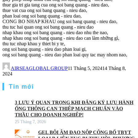
thue gia tri gia tang cua ong soi bang quang - nieu dao,
thue vat cua ong soi bang quang - nieu dao,
phan loai ong soi bang quang - nieu dao,
CONG BO NHAP KHAU ong soi bang quang - nieu dao,
thu tuc hai quan ong soi bang quang - nieu dao
nhap khau ong soi bang quang - nieu dao nhu the nao,
nhap khau ong soi bang quang - nieu dao can làm những gì,
thu tuc nhap khau y thiet bi y te,
ong soi bang quang - nieu dao phan loai gi,
ong soi bang quang - nieu dao phan loai quy tac may nhom nao,
AIRSEAGLOBAL GROUP
11 Tháng 5, 2024
14 Tháng 8,
2024
Tin mới
3 LƯU Ý QUAN TRỌNG KHI ĐĂNG KÝ LƯU HÀNH
ỐNG THÔNG CAN THIỆP MẠCH CHUẨN VÀO
THẦU CHO DOANH NGHIỆP!
25 Tháng 7, 2026
GEL BÔI ÂM ĐẠO NỘP CÔNG BỐ TBYT