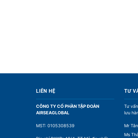
LIÊN HỆ
TƯ V
CÔNG TY CỔ PHẦN TẬP ĐOÀN
Tư vấn
AIRSEAGLOBAL
lưu hà
MST: 0105308539
Mr Tân
Ms Thả