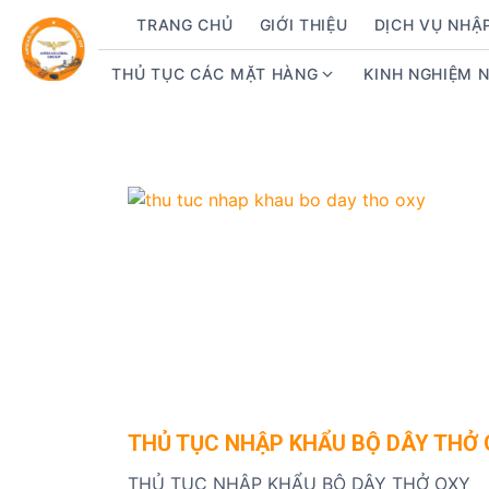
S
TRANG CHỦ
GIỚI THIỆU
DỊCH VỤ NHẬ
k
i
THỦ TỤC CÁC MẶT HÀNG
KINH NGHIỆM 
S
p
h
t
o
o
w
c
s
o
u
n
b
t
m
e
e
n
n
t
u
f
o
r
THỦ TỤC NHẬP KHẨU BỘ DÂY THỞ
T
h
THỦ TỤC NHẬP KHẨU BỘ DÂY THỞ OXY