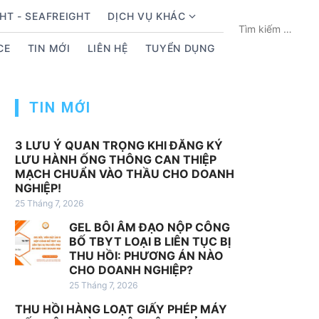
HT - SEAFREIGHT
DỊCH VỤ KHÁC
S
T
h
ì
CE
TIN MỚI
LIÊN HỆ
TUYỂN DỤNG
o
m
w
k
s
i
TIN MỚI
u
ế
b
m
m
c
3 LƯU Ý QUAN TRỌNG KHI ĐĂNG KÝ
LƯU HÀNH ỐNG THÔNG CAN THIỆP
e
h
MẠCH CHUẨN VÀO THẦU CHO DOANH
n
o
NGHIỆP!
u
:
25 Tháng 7, 2026
f
GEL BÔI ÂM ĐẠO NỘP CÔNG
o
BỐ TBYT LOẠI B LIÊN TỤC BỊ
r
THU HỒI: PHƯƠNG ÁN NÀO
D
CHO DOANH NGHIỆP?
ị
25 Tháng 7, 2026
c
THU HỒI HÀNG LOẠT GIẤY PHÉP MÁY
h