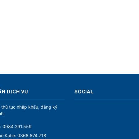
ẤN DỊCH VỤ
SOCIAL
 thủ tục nhập khẩu, đăng ký
nh:
: 0984.291.559
o Katie: 0368.874.718