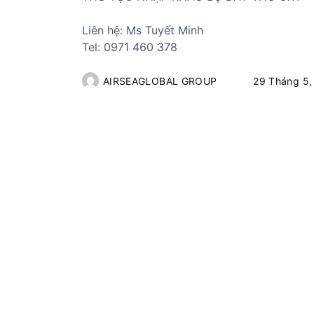
ủ
t
Liên hệ: Ms Tuyết Minh
ụ
Tel: 0971 460 378
c
c
AIRSEAGLOBAL GROUP
29 Tháng 5,
á
c
m
ặ
t
h
à
n
g