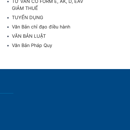
TƯ VẤN CO FORM E, AK, D, EAV
GIẢM THUẾ
TUYỂN DỤNG
Văn Bản chỉ đạo điều hành
VĂN BẢN LUẬT
Văn Bản Pháp Quy