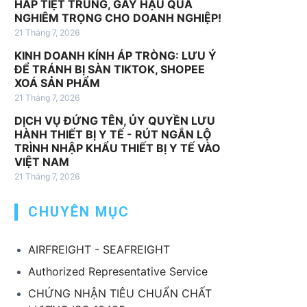
HẤP TIỆT TRÙNG, GÂY HẬU QUẢ
v
NGHIÊM TRỌNG CHO DOANH NGHIỆP!
ụ
21 Tháng 7, 2026
k
KINH DOANH KÍNH ÁP TRÒNG: LƯU Ý
h
ĐỂ TRÁNH BỊ SÀN TIKTOK, SHOPEE
á
XOÁ SẢN PHẨM
c
21 Tháng 7, 2026
DỊCH VỤ ĐỨNG TÊN, ỦY QUYỀN LƯU
HÀNH THIẾT BỊ Y TẾ - RÚT NGẮN LỘ
TRÌNH NHẬP KHẨU THIẾT BỊ Y TẾ VÀO
VIỆT NAM
21 Tháng 7, 2026
CHUYÊN MỤC
AIRFREIGHT - SEAFREIGHT
Authorized Representative Service
CHỨNG NHẬN TIÊU CHUẨN CHẤT