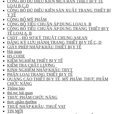
CÔNG BỐ ĐỦ ĐIỀU KIỆN MUA BÁN THIẾT BỊ Y TẾ
LOẠI B,C,D
CÔNG BỐ ĐỦ ĐIỀU KIỆN SẢN XUẤT TRANG THIẾT BỊ
Y TẾ
CÔNG BỐ MỸ PHẨM
CÔNG BỐ TIÊU CHUẨN ÁP DỤNG LOẠI A, B
CÔNG BỐ TIÊU CHUẨN ÁP DỤNG TRANG THIẾT BỊ Y
TẾ LOẠI A, B
CSDT – HỒ SƠ KỸ THUẬT CHUNG ASEAN
ĐĂNG KÝ LƯU HÀNH TRANG THIẾT BỊ Y TẾ C, D
GIẤY PHÉP NHẬP KHẨU THIẾT BỊ Y TẾ
Hải quan
HS CODE
KIỂM NGHIỆM THIẾT BỊ Y TẾ
KIỂM TRA CHẤT LƯỢNG
KINH NGHIỆM NHẬP KHẨU TBYT
PHÂN LOẠI TRANG THIẾT BỊ Y TẾ
QUẢNG CÁO THIẾT BỊ Y TẾ, MỸ PHẨM, THỰC PHẨM
CHỨC NĂNG
Thông báo
thủ tục hải quan
THỰC PHẨM CHỨC NĂNG
thực phẩm thường
THUẾ NHẬP KHẨU, THUẾ VAT
TIN MỚI