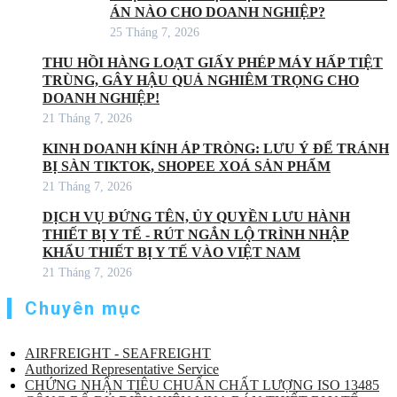
ÁN NÀO CHO DOANH NGHIỆP?
25 Tháng 7, 2026
THU HỒI HÀNG LOẠT GIẤY PHÉP MÁY HẤP TIỆT
TRÙNG, GÂY HẬU QUẢ NGHIÊM TRỌNG CHO
DOANH NGHIỆP!
21 Tháng 7, 2026
KINH DOANH KÍNH ÁP TRÒNG: LƯU Ý ĐỂ TRÁNH
BỊ SÀN TIKTOK, SHOPEE XOÁ SẢN PHẨM
21 Tháng 7, 2026
DỊCH VỤ ĐỨNG TÊN, ỦY QUYỀN LƯU HÀNH
THIẾT BỊ Y TẾ - RÚT NGẮN LỘ TRÌNH NHẬP
KHẨU THIẾT BỊ Y TẾ VÀO VIỆT NAM
21 Tháng 7, 2026
Chuyên mục
AIRFREIGHT - SEAFREIGHT
Authorized Representative Service
CHỨNG NHẬN TIÊU CHUẨN CHẤT LƯỢNG ISO 13485