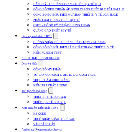
submenu
ĐĂNG KÝ LƯU HÀNH TRANG THIẾT BỊ Y TẾ C, D
for
CÔNG BỐ TIÊU CHUẨN ÁP DỤNG TRANG THIẾT BỊ Y TẾ LOẠI A, B
Dịch
CÔNG BỐ ĐỦ ĐIỀU KIỆN MUA BÁN THIẾT BỊ Y TẾ LOẠI B,C,D
vụ
nhập
PHÂN LOẠI TRANG THIẾT BỊ Y TẾ
khẩu
CSDT – HỒ SƠ KỸ THUẬT CHUNG ASEAN
TBYT
QUẢNG CÁO THIẾT BỊ Y TẾ
Show
Dịch vụ xuất khẩu TBYT
submenu
CHỨNG NHẬN TIÊU CHUẨN CHẤT LƯỢNG ISO 13485
for
CÔNG BỐ ĐỦ ĐIỀU KIỆN SẢN XUẤT TRANG THIẾT BỊ Y TẾ
Dịch
KIỂM NGHIỆM TBYT
vụ
xuất
AIRFREIGHT - SEAFREIGHT
khẩu
Show
Dịch vụ khác
TBYT
submenu
CÔNG BỐ MỸ PHẨM
for
TƯ VẤN CO FORM E, AK, D, EAV GIẢM THUẾ
Dịch
THỰC PHẨM CHỨC NĂNG
vụ
khác
KIỂM TRA CHẤT LƯỢNG
Show
Thủ tục các mặt hàng
submenu
THIẾT BỊ Y TẾ LOẠI A,B
for
THIẾT BỊ Y TẾ LOẠI C,D
Thủ
Show
tục
Kinh nghiệm nhập khẩu TBYT
submenu
các
HS CODE
for
mặt
THUẾ NHẬP KHẨU, THUẾ VAT
Kinh
hàng
VĂN BẢN LUẬT
nghiệm
nhập
Authorized Representative Service