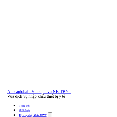
Airseaglobal - Vua dịch vụ NK TBYT
Vua dịch vụ nhập khẩu thiết bị y tế
Trang chủ
Giới thiệu
Show
Dịch vụ nhập khẩu TBYT