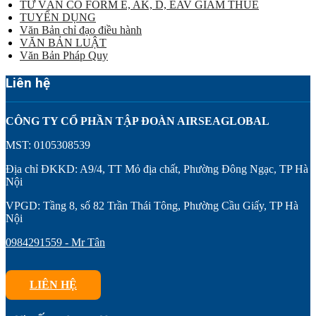
TƯ VẤN CO FORM E, AK, D, EAV GIẢM THUẾ
TUYỂN DỤNG
Văn Bản chỉ đạo điều hành
VĂN BẢN LUẬT
Văn Bản Pháp Quy
Liên hệ
CÔNG TY CỔ PHẦN TẬP ĐOÀN AIRSEAGLOBAL
MST: 0105308539
Địa chỉ ĐKKD: A9/4, TT Mỏ địa chất, Phường Đông Ngạc, TP Hà
Nội
VPGD: Tầng 8, số 82 Trần Thái Tông, Phường Cầu Giấy, TP Hà
Nội
0984291559 - Mr Tân
LIÊN HỆ