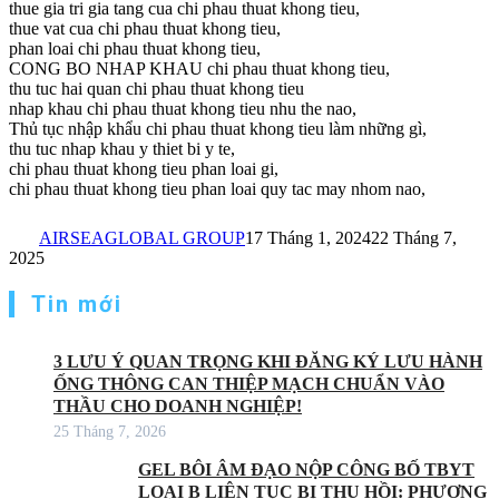
thue gia tri gia tang cua chi phau thuat khong tieu,
thue vat cua chi phau thuat khong tieu,
phan loai chi phau thuat khong tieu,
CONG BO NHAP KHAU chi phau thuat khong tieu,
thu tuc hai quan chi phau thuat khong tieu
nhap khau chi phau thuat khong tieu nhu the nao,
Thủ tục nhập khẩu chi phau thuat khong tieu làm những gì,
thu tuc nhap khau y thiet bi y te,
chi phau thuat khong tieu phan loai gi,
chi phau thuat khong tieu phan loai quy tac may nhom nao,
AIRSEAGLOBAL GROUP
17 Tháng 1, 2024
22 Tháng 7,
2025
Tin mới
3 LƯU Ý QUAN TRỌNG KHI ĐĂNG KÝ LƯU HÀNH
ỐNG THÔNG CAN THIỆP MẠCH CHUẨN VÀO
THẦU CHO DOANH NGHIỆP!
25 Tháng 7, 2026
GEL BÔI ÂM ĐẠO NỘP CÔNG BỐ TBYT
LOẠI B LIÊN TỤC BỊ THU HỒI: PHƯƠNG