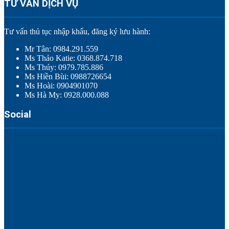
TƯ VẤN DỊCH VỤ
Tư vấn thủ tục nhập khẩu, đăng ký lưu hành:
Mr Tân: 0984.291.559
Ms Thảo Katie: 0368.874.718
Ms Thúy: 0979.785.886
Ms Hiền Bùi: 0988726654
Ms Hoài: 0904901070
Ms Hà My: 0928.000.088
Social