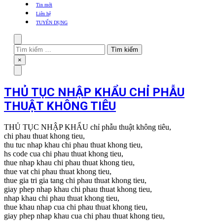
khẩu
Tin mới
TBYT
Liên hệ
TUYỂN DỤNG
Search
Tìm
kiếm
Close
×
cho:
Menu
THỦ TỤC NHẬP KHẨU CHỈ PHẪU
THUẬT KHÔNG TIÊU
THỦ TỤC NHẬP KHẨU chỉ phẫu thuật không tiêu,
chi phau thuat khong tieu,
thu tuc nhap khau chi phau thuat khong tieu,
hs code cua chi phau thuat khong tieu,
thue nhap khau chi phau thuat khong tieu,
thue vat chi phau thuat khong tieu,
thue gia tri gia tang chi phau thuat khong tieu,
giay phep nhap khau chi phau thuat khong tieu,
nhap khau chi phau thuat khong tieu,
thue khau nhap cua chi phau thuat khong tieu,
giay phep nhap khau cua chi phau thuat khong tieu,