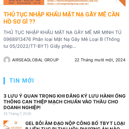
THỦ TỤC NHẬP KHẨU MẶT NẠ GÂY MÊ CẦN
HỒ SƠ GÌ ??
THỦ TỤC NHẬP KHẨU MẶT NẠ GÂY MÊ MR MINH TÚ
0968913476 Phân loại Mặt Nạ Gây Mê Loại B (Thông
tư 05/2022/TT-BYT) Giấy phép…
AIRSEAGLOBAL GROUP
22 Tháng mười một, 2024
TIN MỚI
3 LƯU Ý QUAN TRỌNG KHI ĐĂNG KÝ LƯU HÀNH ỐNG
THÔNG CAN THIỆP MẠCH CHUẨN VÀO THẦU CHO
DOANH NGHIỆP!
25 Tháng 7, 2026
GEL BÔI ÂM ĐẠO NỘP CÔNG BỐ TBYT LOẠI
B LIÊN TỤC BỊ THU HỒI: PHƯƠNG ÁN NÀO