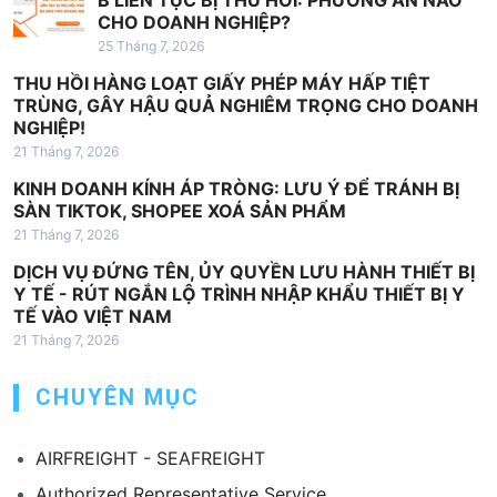
CHO DOANH NGHIỆP?
25 Tháng 7, 2026
THU HỒI HÀNG LOẠT GIẤY PHÉP MÁY HẤP TIỆT
TRÙNG, GÂY HẬU QUẢ NGHIÊM TRỌNG CHO DOANH
NGHIỆP!
21 Tháng 7, 2026
KINH DOANH KÍNH ÁP TRÒNG: LƯU Ý ĐỂ TRÁNH BỊ
SÀN TIKTOK, SHOPEE XOÁ SẢN PHẨM
21 Tháng 7, 2026
DỊCH VỤ ĐỨNG TÊN, ỦY QUYỀN LƯU HÀNH THIẾT BỊ
Y TẾ - RÚT NGẮN LỘ TRÌNH NHẬP KHẨU THIẾT BỊ Y
TẾ VÀO VIỆT NAM
21 Tháng 7, 2026
CHUYÊN MỤC
AIRFREIGHT - SEAFREIGHT
Authorized Representative Service