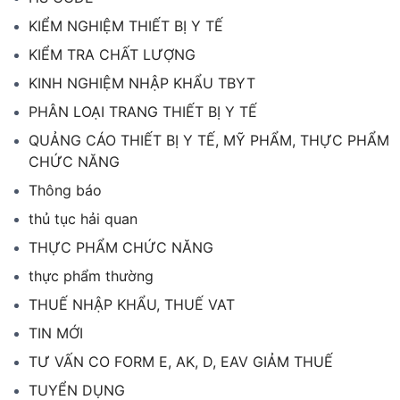
KIỂM NGHIỆM THIẾT BỊ Y TẾ
KIỂM TRA CHẤT LƯỢNG
KINH NGHIỆM NHẬP KHẨU TBYT
PHÂN LOẠI TRANG THIẾT BỊ Y TẾ
QUẢNG CÁO THIẾT BỊ Y TẾ, MỸ PHẨM, THỰC PHẨM
CHỨC NĂNG
Thông báo
thủ tục hải quan
THỰC PHẨM CHỨC NĂNG
thực phẩm thường
THUẾ NHẬP KHẨU, THUẾ VAT
TIN MỚI
TƯ VẤN CO FORM E, AK, D, EAV GIẢM THUẾ
TUYỂN DỤNG