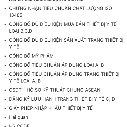
CHỨNG NHẬN TIÊU CHUẨN CHẤT LƯỢNG ISO
13485
CÔNG BỐ ĐỦ ĐIỀU KIỆN MUA BÁN THIẾT BỊ Y TẾ
LOẠI B,C,D
CÔNG BỐ ĐỦ ĐIỀU KIỆN SẢN XUẤT TRANG THIẾT BỊ
Y TẾ
CÔNG BỐ MỸ PHẨM
CÔNG BỐ TIÊU CHUẨN ÁP DỤNG LOẠI A, B
CÔNG BỐ TIÊU CHUẨN ÁP DỤNG TRANG THIẾT BỊ
Y TẾ LOẠI A, B
CSDT – HỒ SƠ KỸ THUẬT CHUNG ASEAN
ĐĂNG KÝ LƯU HÀNH TRANG THIẾT BỊ Y TẾ C, D
GIẤY PHÉP NHẬP KHẨU THIẾT BỊ Y TẾ
Hải quan
HS CODE