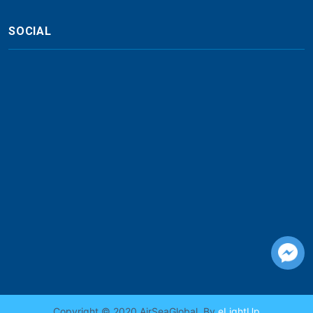
SOCIAL
Copyright © 2020 AirSeaGlobal. By
eLightUp