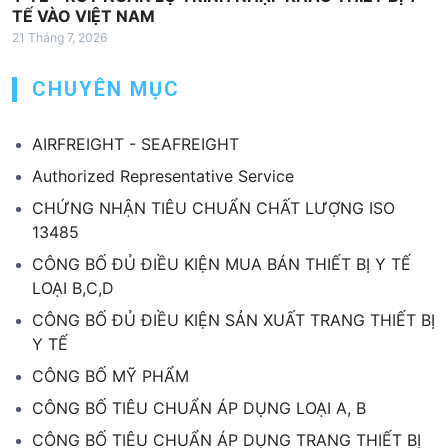
TẾ VÀO VIỆT NAM
21 Tháng 7, 2026
CHUYÊN MỤC
AIRFREIGHT - SEAFREIGHT
Authorized Representative Service
CHỨNG NHẬN TIÊU CHUẨN CHẤT LƯỢNG ISO
13485
CÔNG BỐ ĐỦ ĐIỀU KIỆN MUA BÁN THIẾT BỊ Y TẾ
LOẠI B,C,D
CÔNG BỐ ĐỦ ĐIỀU KIỆN SẢN XUẤT TRANG THIẾT BỊ
Y TẾ
CÔNG BỐ MỸ PHẨM
CÔNG BỐ TIÊU CHUẨN ÁP DỤNG LOẠI A, B
CÔNG BỐ TIÊU CHUẨN ÁP DỤNG TRANG THIẾT BỊ