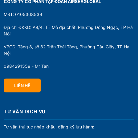
CÔNG TY CỔ PHẦN TẬP ĐOÀN AIRSEAGLOBAL
MST: 0105308539
Địa chỉ ĐKKD: A9/4, TT Mỏ địa chất, Phường Đông Ngạc, TP Hà
Nội
VPGD: Tầng 8, số 82 Trần Thái Tông, Phường Cầu Giấy, TP Hà
Nội
0984291559 - Mr Tân
LIÊN HỆ
TƯ VẤN DỊCH VỤ
Tư vấn thủ tục nhập khẩu, đăng ký lưu hành: