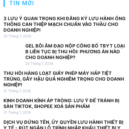
TIN MỚI
3 LƯU Ý QUAN TRỌNG KHI ĐĂNG KÝ LƯU HÀNH ỐNG
THÔNG CAN THIỆP MẠCH CHUẨN VÀO THẦU CHO
DOANH NGHIỆP!
25 Tháng 7, 2026
GEL BÔI ÂM ĐẠO NỘP CÔNG BỐ TBYT LOẠI
B LIÊN TỤC BỊ THU HỒI: PHƯƠNG ÁN NÀO
CHO DOANH NGHIỆP?
25 Tháng 7, 2026
THU HỒI HÀNG LOẠT GIẤY PHÉP MÁY HẤP TIỆT
TRÙNG, GÂY HẬU QUẢ NGHIÊM TRỌNG CHO DOANH
NGHIỆP!
21 Tháng 7, 2026
KINH DOANH KÍNH ÁP TRÒNG: LƯU Ý ĐỂ TRÁNH BỊ
SÀN TIKTOK, SHOPEE XOÁ SẢN PHẨM
21 Tháng 7, 2026
DỊCH VỤ ĐỨNG TÊN, ỦY QUYỀN LƯU HÀNH THIẾT BỊ
Y TẾ - RÚT NGẮN LỘ TRÌNH NHẬP KHẨU THIẾT BỊ Y