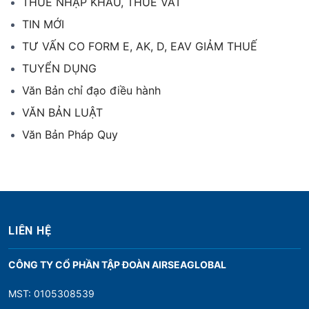
THUẾ NHẬP KHẨU, THUẾ VAT
TIN MỚI
TƯ VẤN CO FORM E, AK, D, EAV GIẢM THUẾ
TUYỂN DỤNG
Văn Bản chỉ đạo điều hành
VĂN BẢN LUẬT
Văn Bản Pháp Quy
LIÊN HỆ
CÔNG TY CỔ PHẦN TẬP ĐOÀN AIRSEAGLOBAL
MST: 0105308539