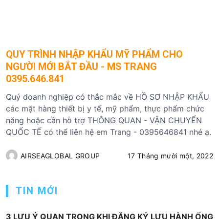
QUY TRÌNH NHẬP KHẨU MỸ PHẨM CHO
NGƯỜI MỚI BẮT ĐẦU - MS TRANG
0395.646.841
Quý doanh nghiệp có thắc mắc về HỒ SƠ NHẬP KHẨU
các mặt hàng thiết bị y tế, mỹ phẩm, thực phẩm chức
năng hoặc cần hỗ trợ THÔNG QUAN - VẬN CHUYỂN
QUỐC TẾ có thể liên hệ em Trang - 0395646841 nhé ạ.
AIRSEAGLOBAL GROUP
17 Tháng mười một, 2022
TIN MỚI
3 LƯU Ý QUAN TRỌNG KHI ĐĂNG KÝ LƯU HÀNH ỐNG