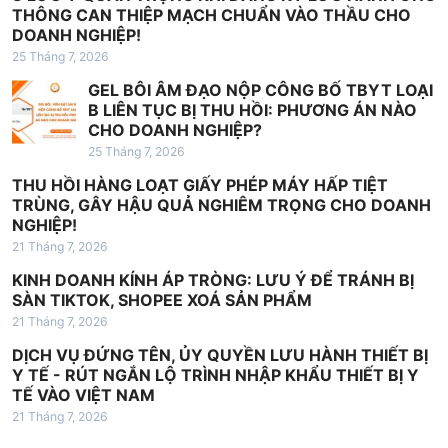
THÔNG CAN THIỆP MẠCH CHUẨN VÀO THẦU CHO
DOANH NGHIỆP!
25 Tháng 7, 2026
GEL BÔI ÂM ĐẠO NỘP CÔNG BỐ TBYT LOẠI
B LIÊN TỤC BỊ THU HỒI: PHƯƠNG ÁN NÀO
CHO DOANH NGHIỆP?
25 Tháng 7, 2026
THU HỒI HÀNG LOẠT GIẤY PHÉP MÁY HẤP TIỆT
TRÙNG, GÂY HẬU QUẢ NGHIÊM TRỌNG CHO DOANH
NGHIỆP!
21 Tháng 7, 2026
KINH DOANH KÍNH ÁP TRÒNG: LƯU Ý ĐỂ TRÁNH BỊ
SÀN TIKTOK, SHOPEE XOÁ SẢN PHẨM
21 Tháng 7, 2026
DỊCH VỤ ĐỨNG TÊN, ỦY QUYỀN LƯU HÀNH THIẾT BỊ
Y TẾ - RÚT NGẮN LỘ TRÌNH NHẬP KHẨU THIẾT BỊ Y
TẾ VÀO VIỆT NAM
21 Tháng 7, 2026