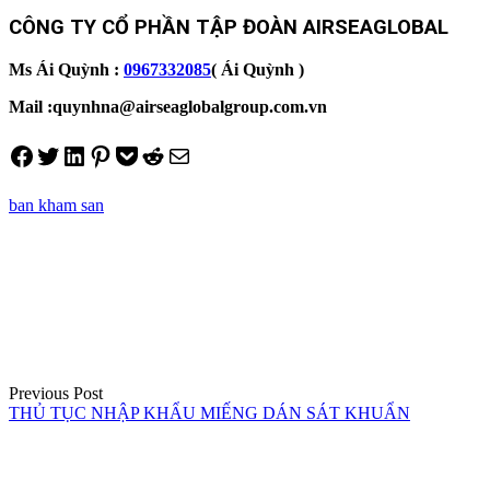
CÔNG TY CỔ PHẦN TẬP ĐOÀN AIRSEAGLOBAL
Ms Ái Quỳnh :
0967332085
( Ái Quỳnh )
Mail :quynhna@airseaglobalgroup.com.vn
Share on Facebook
Tweet on Twitter
Share on LinkedIn
Pin on Pinterest
Save to pocket
Share on Reddit
Share via Email
ban kham san
Điều
hướng
bài
viết
Previous Post
THỦ TỤC NHẬP KHẨU MIẾNG DÁN SÁT KHUẨN