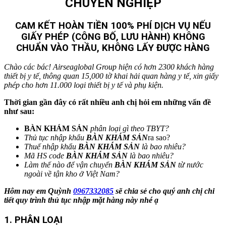
CHUYÊN NGHIỆP
CAM KẾT HOÀN TIỀN 100% PHÍ DỊCH VỤ NẾU
GIẤY PHÉP (CÔNG BỐ, LƯU HÀNH) KHÔNG
CHUẨN VÀO THẦU, KHÔNG LẤY ĐƯỢC HÀNG
Chào các bác! Airseaglobal Group hiện có hơn 2300 khách hàng
thiết bị y tế, thông quan 15,000 tờ khai hải quan hàng y tế, xin giấy
phép cho hơn 11.000 loại thiết bị y tế và phụ kiện.
Thời gian gần đây có rất nhiều anh chị hỏi em những vấn đề
như sau:
BÀN KHÁM SẢN
phân loại gì theo TBYT?
Thủ tục nhập khẩu
BÀN KHÁM SẢN
ra sao?
Thuế nhập khẩu
BÀN KHÁM SẢN
là bao nhiêu?
Mã HS code
BÀN KHÁM SẢN
là bao nhiêu?
Làm thế nào để vận chuyển
BÀN KHÁM SẢN
từ nước
ngoài về tận kho ở Việt Nam?
Hôm nay em Quỳnh
0967332085
sẽ chia sẻ cho quý anh chị chi
tiết quy trình thủ tục nhập mặt hàng này nhé ạ
1. PHÂN LOẠI