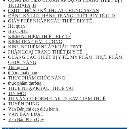
CÔNG BỐ TIÊU CHUẨN ÁP DỤNG TRANG THIẾT BỊ Y
TẾ LOẠI A, B
CSDT – HỒ SƠ KỸ THUẬT CHUNG ASEAN
ĐĂNG KÝ LƯU HÀNH TRANG THIẾT BỊ Y TẾ C, D
GIẤY PHÉP NHẬP KHẨU THIẾT BỊ Y TẾ
Hải quan
HS CODE
KIỂM NGHIỆM THIẾT BỊ Y TẾ
KIỂM TRA CHẤT LƯỢNG
KINH NGHIỆM NHẬP KHẨU TBYT
PHÂN LOẠI TRANG THIẾT BỊ Y TẾ
QUẢNG CÁO THIẾT BỊ Y TẾ, MỸ PHẨM, THỰC PHẨM
CHỨC NĂNG
Thông báo
thủ tục hải quan
THỰC PHẨM CHỨC NĂNG
thực phẩm thường
THUẾ NHẬP KHẨU, THUẾ VAT
TIN MỚI
TƯ VẤN CO FORM E, AK, D, EAV GIẢM THUẾ
TUYỂN DỤNG
Văn Bản chỉ đạo điều hành
VĂN BẢN LUẬT
Văn Bản Pháp Quy