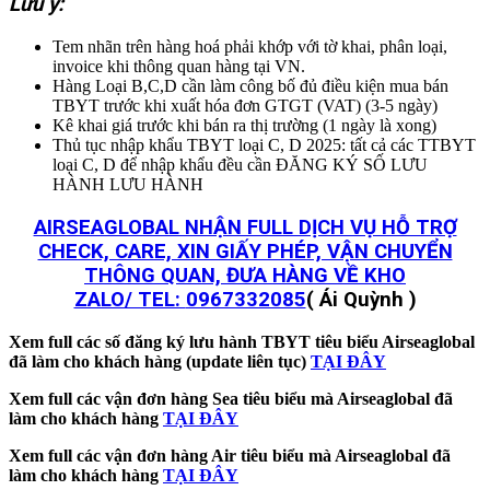
Lưu ý:
Tem nhãn trên hàng hoá phải khớp với tờ khai, phân loại,
invoice khi thông quan hàng tại VN.
Hàng Loại B,C,D cần làm công bố đủ điều kiện mua bán
TBYT trước khi xuất hóa đơn GTGT (VAT) (3-5 ngày)
Kê khai giá trước khi bán ra thị trường (1 ngày là xong)
Thủ tục nhập khẩu TBYT loại C, D 2025: tất cả các TTBYT
loại C, D để nhập khẩu đều cần ĐĂNG KÝ SỐ LƯU
HÀNH LƯU HÀNH
AIRSEAGLOBAL NHẬN FULL DỊCH VỤ HỖ TRỢ
CHECK, CARE, XIN GIẤY PHÉP, VẬN CHUYỂN
THÔNG QUAN, ĐƯA HÀNG VỀ KHO
ZALO/ TEL:
0967332085
( Ái Quỳnh )
Xem full các số đăng ký lưu hành TBYT tiêu biểu Airseaglobal
đã làm cho khách hàng (update liên tục)
TẠI ĐÂY
Xem full các vận đơn hàng Sea tiêu biểu mà Airseaglobal đã
làm cho khách hàng
TẠI ĐÂY
Xem full các vận đơn hàng Air tiêu biểu mà Airseaglobal đã
làm cho khách hàng
TẠI ĐÂY