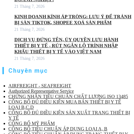
21 Tháng 7, 2026
KINH DOANH KÍNH ÁP TRÒNG: LƯU Ý ĐỂ TRÁNH
BỊ SÀN TIKTOK, SHOPEE XOÁ SẢN PHẨM
21 Tháng 7, 2026
DỊCH VỤ ĐỨNG TÊN, ỦY QUYỀN LƯU HÀNH
THIẾT BỊ Y TẾ - RÚT NGẮN LỘ TRÌNH NHẬP
KHẨU THIẾT BỊ Y TẾ VÀO VIỆT NAM
21 Tháng 7, 2026
Chuyên mục
AIRFREIGHT - SEAFREIGHT
Authorized Representative Service
CHỨNG NHẬN TIÊU CHUẨN CHẤT LƯỢNG ISO 13485
CÔNG BỐ ĐỦ ĐIỀU KIỆN MUA BÁN THIẾT BỊ Y TẾ
LOẠI B,C,D
CÔNG BỐ ĐỦ ĐIỀU KIỆN SẢN XUẤT TRANG THIẾT BỊ
Y TẾ
CÔNG BỐ MỸ PHẨM
CÔNG BỐ TIÊU CHUẨN ÁP DỤNG LOẠI A, B