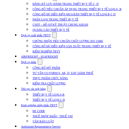
submenu
ĐĂNG KÝ LƯU HÀNH TRANG THIẾT BỊ Y TẾ C, D
for
CÔNG BỐ TIÊU CHUẨN ÁP DỤNG TRANG THIẾT BỊ Y TẾ LOẠI A, B
Dịch
CÔNG BỐ ĐỦ ĐIỀU KIỆN MUA BÁN THIẾT BỊ Y TẾ LOẠI B,C,D
vụ
nhập
PHÂN LOẠI TRANG THIẾT BỊ Y TẾ
khẩu
CSDT – HỒ SƠ KỸ THUẬT CHUNG ASEAN
TBYT
QUẢNG CÁO THIẾT BỊ Y TẾ
Show
Dịch vụ xuất khẩu TBYT
submenu
CHỨNG NHẬN TIÊU CHUẨN CHẤT LƯỢNG ISO 13485
for
CÔNG BỐ ĐỦ ĐIỀU KIỆN SẢN XUẤT TRANG THIẾT BỊ Y TẾ
Dịch
KIỂM NGHIỆM TBYT
vụ
xuất
AIRFREIGHT - SEAFREIGHT
khẩu
Show
Dịch vụ khác
TBYT
submenu
CÔNG BỐ MỸ PHẨM
for
TƯ VẤN CO FORM E, AK, D, EAV GIẢM THUẾ
Dịch
THỰC PHẨM CHỨC NĂNG
vụ
khác
KIỂM TRA CHẤT LƯỢNG
Show
Thủ tục các mặt hàng
submenu
THIẾT BỊ Y TẾ LOẠI A,B
for
THIẾT BỊ Y TẾ LOẠI C,D
Thủ
Show
tục
Kinh nghiệm nhập khẩu TBYT
submenu
các
HS CODE
for
mặt
THUẾ NHẬP KHẨU, THUẾ VAT
Kinh
hàng
VĂN BẢN LUẬT
nghiệm
nhập
Authorized Representative Service