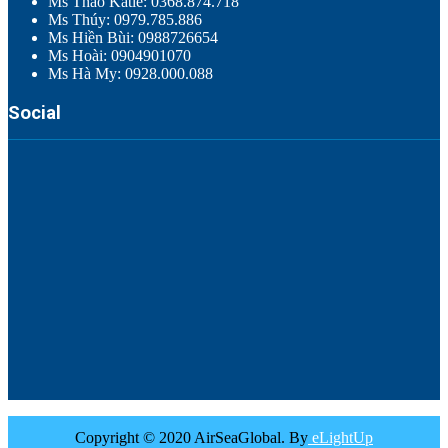
Ms Thảo Katie: 0368.874.718
Ms Thúy: 0979.785.886
Ms Hiền Bùi: 0988726654
Ms Hoài: 0904901070
Ms Hà My: 0928.000.088
Social
Copyright © 2020 AirSeaGlobal. By
eLightUp