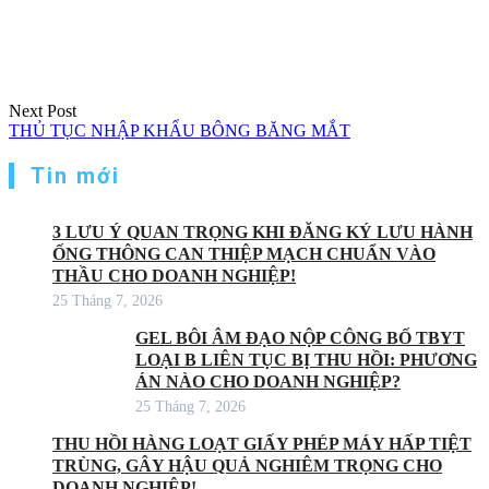
Next Post
THỦ TỤC NHẬP KHẨU BÔNG BĂNG MẮT
Tin mới
3 LƯU Ý QUAN TRỌNG KHI ĐĂNG KÝ LƯU HÀNH
ỐNG THÔNG CAN THIỆP MẠCH CHUẨN VÀO
THẦU CHO DOANH NGHIỆP!
25 Tháng 7, 2026
GEL BÔI ÂM ĐẠO NỘP CÔNG BỐ TBYT
LOẠI B LIÊN TỤC BỊ THU HỒI: PHƯƠNG
ÁN NÀO CHO DOANH NGHIỆP?
25 Tháng 7, 2026
THU HỒI HÀNG LOẠT GIẤY PHÉP MÁY HẤP TIỆT
TRÙNG, GÂY HẬU QUẢ NGHIÊM TRỌNG CHO
DOANH NGHIỆP!