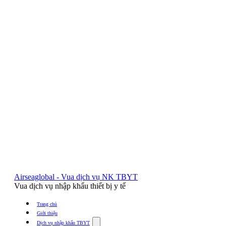
Airseaglobal - Vua dịch vụ NK TBYT
Vua dịch vụ nhập khẩu thiết bị y tế
Trang chủ
Giới thiệu
Show
Dịch vụ nhập khẩu TBYT