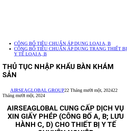
CÔNG BỐ TIÊU CHUẨN ÁP DỤNG LOẠI A, B
CÔNG BỐ TIÊU CHUẨN ÁP DỤNG TRANG THIẾT BỊ
Y TẾ LOẠI A, B
THỦ TỤC NHẬP KHẨU BÀN KHÁM
SẢN
AIRSEAGLOBAL GROUP
22 Tháng mười một, 2024
22
Tháng mười một, 2024
AIRSEAGLOBAL CUNG CẤP DỊCH VỤ
XIN GIẤY PHÉP (CÔNG BỐ A, B; LƯU
HÀNH C, D) CHO THIẾT BỊ Y TẾ