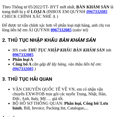
Theo Thông tư 05/2022/TT- BYT mới nhất,
BÀN KHÁM SẢN
là
trang thiết bị y tế
LOẠI A
(INBOX EM QUỲNH
0967332085
CHECK CHÍNH XÁC NHÉ Ạ )
Để được tư vấn chính xác hơn về phân loại mặt hàng, anh chị vui
lòng liên hệ em ÁI QUỲNH
0967332085
(zalo/ tel)
2. THỦ TỤC NHẬP KHẨU
BÀN KHÁM SẢN
HS code
THỦ TỤC NHẬP KHẨU
BÀN KHÁM SẢN
inb
0967332085
Phân loại A
Công bố A
cần gấp để lấy hàng, vào thầu liên hệ em:
0967332085
)
3. THỦ TỤC HẢI QUAN
VẬN CHUYỂN QUỐC TẾ VỀ VN, em có nhận vận
chuyển EXW/FOB trọn gói các tuyến Trung, Nhật, Hàn,
Đức, Anh, Italy, Mỹ…. giá tốt.
BỘ HỒ SƠ THÔNG QUAN:
Phân loại, Công bố/ Lưu
hành
, Bill, Invoice, Packing list, Catalogue,...