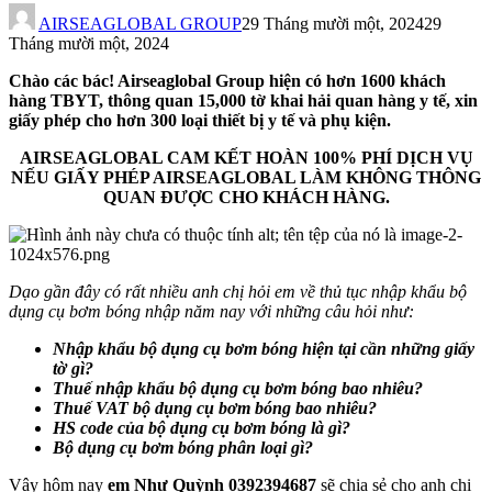
AIRSEAGLOBAL GROUP
29 Tháng mười một, 2024
29
Tháng mười một, 2024
Chào các bác! Airseaglobal Group hiện có hơn 1600 khách
hàng TBYT, thông quan 15,000 tờ khai hải quan hàng y tế, xin
giấy phép cho hơn 300 loại thiết bị y tế và phụ kiện.
AIRSEAGLOBAL CAM KẾT HOÀN 100% PHÍ DỊCH VỤ
NẾU GIẤY PHÉP AIRSEAGLOBAL LÀM KHÔNG THÔNG
QUAN ĐƯỢC CHO KHÁCH HÀNG.
Dạo gần đây có rất nhiều anh chị hỏi em về thủ tục nhập khẩu bộ
dụng cụ bơm bóng nhập năm nay với những câu hỏi như:
Nhập khẩu
bộ dụng cụ bơm bóng
hiện tại cần những giấy
tờ gì?
Thuế nhập khẩu
bộ dụng cụ bơm bóng
bao nhiêu?
Thuế VAT
bộ dụng cụ bơm bóng
bao nhiêu?
HS code của
bộ dụng cụ bơm bóng
là gì?
Bộ dụng cụ bơm bóng
phân loại gì?
Vậy hôm nay
em Như Quỳnh 0392394687
sẽ chia sẻ cho anh chị