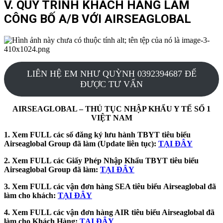
V. QUY TRÌNH KHÁCH HÀNG LÀM
CÔNG BỐ A/B VỚI AIRSEAGLOBAL
LIÊN HỆ EM NHƯ QUỲNH 0392394687 ĐỂ
ĐƯỢC TƯ VẤN
AIRSEAGLOBAL – THỦ TỤC NHẬP KHẨU Y TẾ SỐ 1
VIỆT NAM
1. Xem FULL các số đăng ký lưu hành TBYT tiêu biểu
Airseaglobal Group đã làm (Update liên tục):
TẠI ĐÂY
2. Xem FULL các Giấy Phép Nhập Khẩu TBYT tiêu biểu
Airseaglobal Group đã làm:
TẠI ĐÂY
3. Xem FULL các vận đơn hàng SEA tiêu biểu
Airseaglobal đã
làm cho khách:
TẠI ĐÂY
4. Xem FULL các vận đơn hàng AIR tiêu biểu Airseaglobal đã
làm cho Khách Hàng:
TẠI ĐÂY