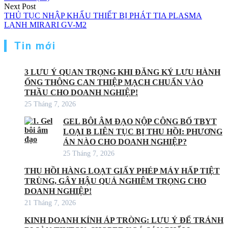
Next Post
THỦ TỤC NHẬP KHẨU THIẾT BỊ PHÁT TIA PLASMA
LẠNH MIRARI GV-M2
Tin mới
3 LƯU Ý QUAN TRỌNG KHI ĐĂNG KÝ LƯU HÀNH
ỐNG THÔNG CAN THIỆP MẠCH CHUẨN VÀO
THẦU CHO DOANH NGHIỆP!
25 Tháng 7, 2026
GEL BÔI ÂM ĐẠO NỘP CÔNG BỐ TBYT
LOẠI B LIÊN TỤC BỊ THU HỒI: PHƯƠNG
ÁN NÀO CHO DOANH NGHIỆP?
25 Tháng 7, 2026
THU HỒI HÀNG LOẠT GIẤY PHÉP MÁY HẤP TIỆT
TRÙNG, GÂY HẬU QUẢ NGHIÊM TRỌNG CHO
DOANH NGHIỆP!
21 Tháng 7, 2026
KINH DOANH KÍNH ÁP TRÒNG: LƯU Ý ĐỂ TRÁNH