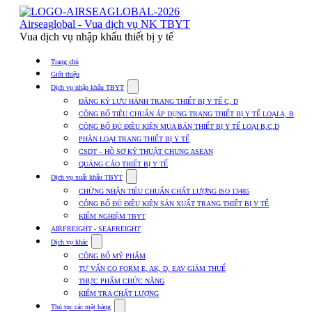
Skip
to
Airseaglobal - Vua dịch vụ NK TBYT
content
Vua dịch vụ nhập khẩu thiết bị y tế
Trang chủ
Giới thiệu
Show
Dịch vụ nhập khẩu TBYT
submenu
ĐĂNG KÝ LƯU HÀNH TRANG THIẾT BỊ Y TẾ C, D
for
CÔNG BỐ TIÊU CHUẨN ÁP DỤNG TRANG THIẾT BỊ Y TẾ LOẠI A, B
Dịch
CÔNG BỐ ĐỦ ĐIỀU KIỆN MUA BÁN THIẾT BỊ Y TẾ LOẠI B,C,D
vụ
nhập
PHÂN LOẠI TRANG THIẾT BỊ Y TẾ
khẩu
CSDT – HỒ SƠ KỸ THUẬT CHUNG ASEAN
TBYT
QUẢNG CÁO THIẾT BỊ Y TẾ
Show
Dịch vụ xuất khẩu TBYT
submenu
CHỨNG NHẬN TIÊU CHUẨN CHẤT LƯỢNG ISO 13485
for
CÔNG BỐ ĐỦ ĐIỀU KIỆN SẢN XUẤT TRANG THIẾT BỊ Y TẾ
Dịch
KIỂM NGHIỆM TBYT
vụ
xuất
AIRFREIGHT - SEAFREIGHT
khẩu
Show
Dịch vụ khác
TBYT
submenu
CÔNG BỐ MỸ PHẨM
for
TƯ VẤN CO FORM E, AK, D, EAV GIẢM THUẾ
Dịch
THỰC PHẨM CHỨC NĂNG
vụ
khác
KIỂM TRA CHẤT LƯỢNG
Show
Thủ tục các mặt hàng