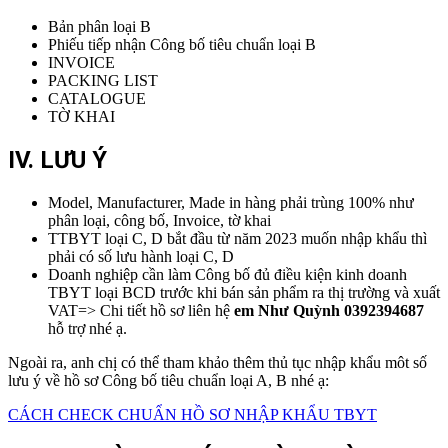
Bản phân loại B
Phiếu tiếp nhận Công bố tiêu chuẩn loại B
INVOICE
PACKING LIST
CATALOGUE
TỜ KHAI
IV. LƯU Ý
Model, Manufacturer, Made in hàng phải trùng 100% như
phân loại, công bố, Invoice, tờ khai
TTBYT loại C, D bắt đầu từ năm 2023 muốn nhập khẩu thì
phải có số lưu hành loại C, D
Doanh nghiệp cần làm Công bố đủ điều kiện kinh doanh
TBYT loại BCD trước khi bán sản phẩm ra thị trường và xuất
VAT=> Chi tiết hồ sơ liên hệ
em Như Quỳnh 0392394687
hỗ trợ nhé ạ.
Ngoài ra, anh chị có thể tham khảo thêm thủ tục nhập khẩu môt số
lưu ý về hồ sơ Công bố tiêu chuẩn loại A, B nhé ạ:
CÁCH CHECK CHUẨN HỒ SƠ NHẬP KHẨU TBYT