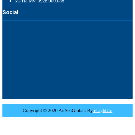
Ms Hà My: 0928.000.088
Social
Copyright © 2020 AirSeaGlobal. By
eLightUp