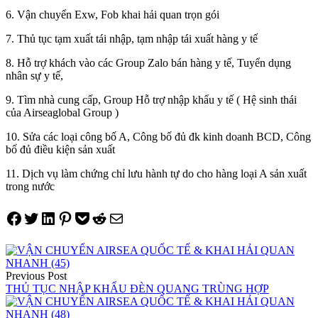
6. Vận chuyển Exw, Fob khai hải quan trọn gói
7. Thủ tục tạm xuất tái nhập, tạm nhập tái xuất hàng y tế
8. Hỗ trợ khách vào các Group Zalo bán hàng y tế, Tuyển dụng
nhân sự y tế,
9. Tìm nhà cung cấp, Group Hỗ trợ nhập khẩu y tế ( Hệ sinh thái
của Airseaglobal Group )
10. Sửa các loại công bố A, Công bố đủ đk kinh doanh BCD, Công
bố đủ điều kiện sản xuất
11. Dịch vụ làm chứng chỉ lưu hành tự do cho hàng loại A sản xuất
trong nước
Share on Facebook
Tweet on Twitter
Share on LinkedIn
Pin on Pinterest
Save to pocket
Share on Reddit
Share via Email
Điều
hướng
Previous Post
THỦ TỤC NHẬP KHẨU ĐÈN QUANG TRÙNG HỢP
bài
viết