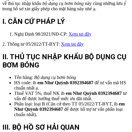
về thủ tục nhập khẩu
bộ dụng cụ bơm bóng
này cùng những lưu ý
trong hồ sơ xin giấy phép cho mặt hàng này nhé ạ.
I. CĂN CỨ PHÁP LÝ
Nghị Định 98/2021/NĐ-CP:
Xem tại đây
2. Thông tư 05/2022/TT-BYT:
Xem tại đây
II. THỦ TỤC NHẬP KHẨU BỘ DỤNG CỤ
BƠM BÓNG
Tên hàng:
Bộ dụng cụ bơm bóng
HS code: ib
em Như Quỳnh 0392394687
để tư vấn mã HS
chuẩn nhất ạ.
Thuế VAT 5%, thuế NK ib
em Như Quỳnh 0392394687
tư
vấn để được hưởng thuế mức ưu đãi nhất.
Phân loại: loại B (Căn cứ theo TT 05/2022/TT-BYT, ib
em
Như Quỳnh 0392394687
để được hỗ trợ tư vấn phân loại
chuẩn nhất).
III. BỘ HỒ SƠ HẢI QUAN