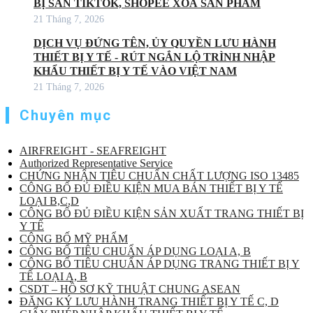
BỊ SÀN TIKTOK, SHOPEE XOÁ SẢN PHẨM
21 Tháng 7, 2026
DỊCH VỤ ĐỨNG TÊN, ỦY QUYỀN LƯU HÀNH
THIẾT BỊ Y TẾ - RÚT NGẮN LỘ TRÌNH NHẬP
KHẨU THIẾT BỊ Y TẾ VÀO VIỆT NAM
21 Tháng 7, 2026
Chuyên mục
AIRFREIGHT - SEAFREIGHT
Authorized Representative Service
CHỨNG NHẬN TIÊU CHUẨN CHẤT LƯỢNG ISO 13485
CÔNG BỐ ĐỦ ĐIỀU KIỆN MUA BÁN THIẾT BỊ Y TẾ
LOẠI B,C,D
CÔNG BỐ ĐỦ ĐIỀU KIỆN SẢN XUẤT TRANG THIẾT BỊ
Y TẾ
CÔNG BỐ MỸ PHẨM
CÔNG BỐ TIÊU CHUẨN ÁP DỤNG LOẠI A, B
CÔNG BỐ TIÊU CHUẨN ÁP DỤNG TRANG THIẾT BỊ Y
TẾ LOẠI A, B
CSDT – HỒ SƠ KỸ THUẬT CHUNG ASEAN
ĐĂNG KÝ LƯU HÀNH TRANG THIẾT BỊ Y TẾ C, D