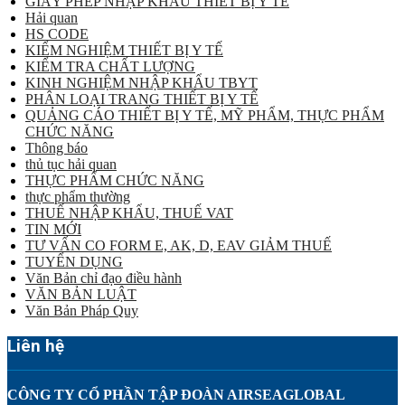
GIẤY PHÉP NHẬP KHẨU THIẾT BỊ Y TẾ
Hải quan
HS CODE
KIỂM NGHIỆM THIẾT BỊ Y TẾ
KIỂM TRA CHẤT LƯỢNG
KINH NGHIỆM NHẬP KHẨU TBYT
PHÂN LOẠI TRANG THIẾT BỊ Y TẾ
QUẢNG CÁO THIẾT BỊ Y TẾ, MỸ PHẨM, THỰC PHẨM
CHỨC NĂNG
Thông báo
thủ tục hải quan
THỰC PHẨM CHỨC NĂNG
thực phẩm thường
THUẾ NHẬP KHẨU, THUẾ VAT
TIN MỚI
TƯ VẤN CO FORM E, AK, D, EAV GIẢM THUẾ
TUYỂN DỤNG
Văn Bản chỉ đạo điều hành
VĂN BẢN LUẬT
Văn Bản Pháp Quy
Liên hệ
CÔNG TY CỔ PHẦN TẬP ĐOÀN AIRSEAGLOBAL