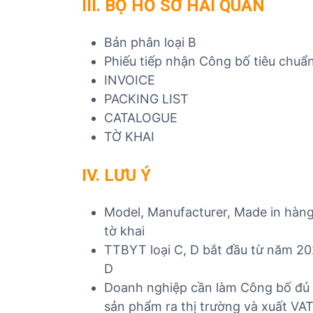
III. BỘ HỒ SƠ HẢI QUAN
Bản phân loại B
Phiếu tiếp nhận Công bố tiêu chuẩn
INVOICE
PACKING LIST
CATALOGUE
TỜ KHAI
IV. LƯU Ý
Model, Manufacturer, Made in hàng 
tờ khai
TTBYT loại C, D bắt đầu từ năm 202
D
Doanh nghiệp cần làm Công bố đủ đ
sản phẩm ra thị trường và xuất VAT=