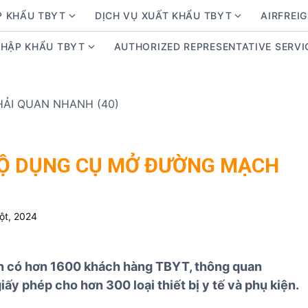
P KHẨU TBYT
DỊCH VỤ XUẤT KHẨU TBYT
AIRFREIG
S
S
h
h
NHẬP KHẨU TBYT
AUTHORIZED REPRESENTATIVE SERVI
S
o
o
h
w
w
o
s
s
w
u
u
s
b
b
u
m
m
b
e
e
BỘ DỤNG CỤ MỞ ĐƯỜNG MẠCH
m
n
n
e
u
u
n
f
f
ột, 2024
u
o
o
f
r
r
o
D
D
ện có hơn 1600 khách hàng TBYT, thông quan
r
ị
ị
giấy phép cho hơn 300 loại thiết bị y tế và phụ kiện.
K
c
c
i
h
h