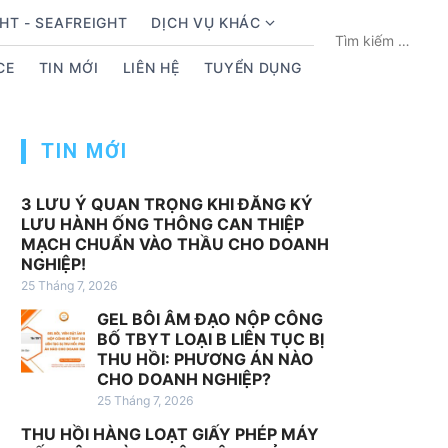
HT - SEAFREIGHT
DỊCH VỤ KHÁC
S
T
h
ì
CE
TIN MỚI
LIÊN HỆ
TUYỂN DỤNG
o
m
w
k
s
i
TIN MỚI
u
ế
b
m
m
c
3 LƯU Ý QUAN TRỌNG KHI ĐĂNG KÝ
LƯU HÀNH ỐNG THÔNG CAN THIỆP
e
h
MẠCH CHUẨN VÀO THẦU CHO DOANH
n
o
NGHIỆP!
u
:
25 Tháng 7, 2026
f
GEL BÔI ÂM ĐẠO NỘP CÔNG
o
BỐ TBYT LOẠI B LIÊN TỤC BỊ
r
THU HỒI: PHƯƠNG ÁN NÀO
D
CHO DOANH NGHIỆP?
ị
25 Tháng 7, 2026
c
THU HỒI HÀNG LOẠT GIẤY PHÉP MÁY
h