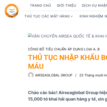
S
TRANG CHỦ
GIỚI THIỆU
DỊCH VỤ NHẬ
k
i
THỦ TỤC CÁC MẶT HÀNG
KINH NGHIỆM 
S
p
h
t
o
o
w
c
s
o
u
n
CÔNG BỐ TIÊU CHUẨN ÁP DỤNG LOẠI A, B
b
t
THỦ TỤC NHẬP KHẨU 
m
e
MÁU
e
n
n
t
AIRSEAGLOBAL GROUP
23 Tháng mười m
u
f
o
Chào các bác! Airseaglobal Group hi
r
15,000 tờ khai hải quan hàng y tế, xin 
T
h