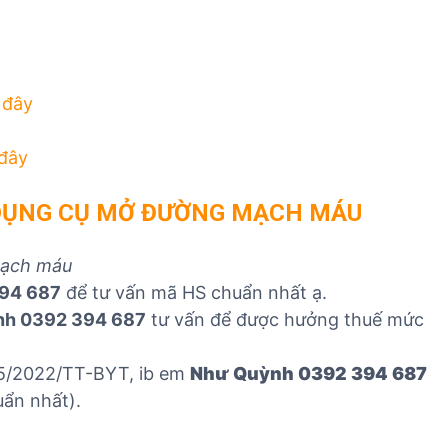
T
 đây
 đây
Ộ DỤNG CỤ MỞ ĐƯỜNG MẠCH MÁU
mạch máu
94 687
để tư vấn mã HS chuẩn nhất ạ.
nh 0392 394 687
tư vấn để được hưởng thuế mức
 05/2022/TT-BYT, ib em
Như Quỳnh 0392 394 687
uẩn nhất).