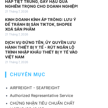
HẤP TIỆT TRÙNG, GÂY HẬU QUẢ
v
NGHIÊM TRỌNG CHO DOANH NGHIỆP!
ụ
21 Tháng 7, 2026
k
KINH DOANH KÍNH ÁP TRÒNG: LƯU Ý
h
ĐỂ TRÁNH BỊ SÀN TIKTOK, SHOPEE
á
XOÁ SẢN PHẨM
c
21 Tháng 7, 2026
DỊCH VỤ ĐỨNG TÊN, ỦY QUYỀN LƯU
HÀNH THIẾT BỊ Y TẾ - RÚT NGẮN LỘ
TRÌNH NHẬP KHẨU THIẾT BỊ Y TẾ VÀO
VIỆT NAM
21 Tháng 7, 2026
CHUYÊN MỤC
AIRFREIGHT - SEAFREIGHT
Authorized Representative Service
CHỨNG NHẬN TIÊU CHUẨN CHẤT