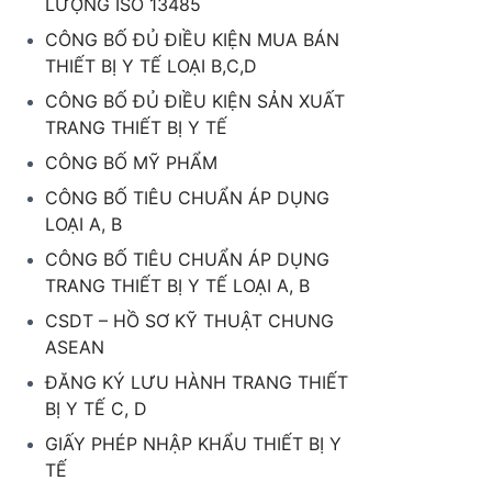
LƯỢNG ISO 13485
CÔNG BỐ ĐỦ ĐIỀU KIỆN MUA BÁN
THIẾT BỊ Y TẾ LOẠI B,C,D
CÔNG BỐ ĐỦ ĐIỀU KIỆN SẢN XUẤT
TRANG THIẾT BỊ Y TẾ
CÔNG BỐ MỸ PHẨM
CÔNG BỐ TIÊU CHUẨN ÁP DỤNG
LOẠI A, B
CÔNG BỐ TIÊU CHUẨN ÁP DỤNG
TRANG THIẾT BỊ Y TẾ LOẠI A, B
CSDT – HỒ SƠ KỸ THUẬT CHUNG
ASEAN
ĐĂNG KÝ LƯU HÀNH TRANG THIẾT
BỊ Y TẾ C, D
GIẤY PHÉP NHẬP KHẨU THIẾT BỊ Y
TẾ