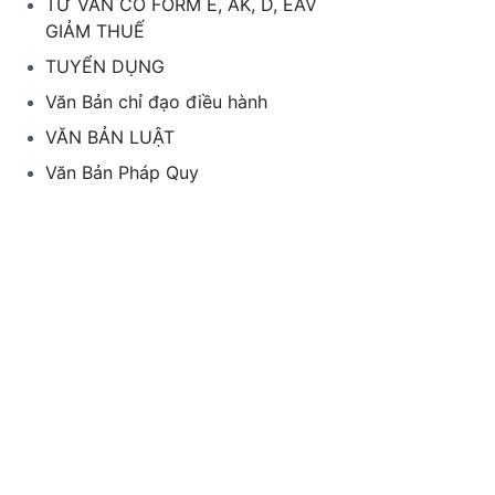
TƯ VẤN CO FORM E, AK, D, EAV
GIẢM THUẾ
TUYỂN DỤNG
Văn Bản chỉ đạo điều hành
VĂN BẢN LUẬT
Văn Bản Pháp Quy