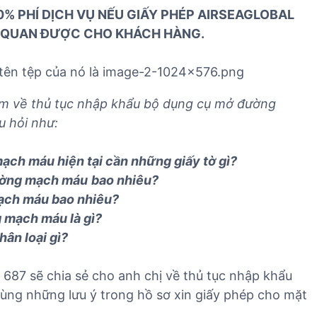
n
v
v
% PHÍ DỊCH VỤ NẾU GIẤY PHÉP AIRSEAGLOBAL
h
ụ
ụ
 QUAN ĐƯỢC CHO KHÁCH HÀNG.
n
n
x
g
h
u
h
ậ
ấ
i
p
t
 em về thủ tục nhập khẩu bộ dụng cụ mở đường
ệ
k
k
 hỏi như:
m
h
h
n
ẩ
ẩ
mạch máu
hiện tại cần những giấy tờ gì?
h
u
u
ường mạch máu
bao nhiêu?
ậ
T
T
p
ạch máu
bao nhiêu?
B
B
k
Y
Y
g mạch máu
là gì?
h
T
T
hân loại gì?
ẩ
u
7 sẽ chia sẻ cho anh chị về thủ tục nhập khẩu
T
ùng những lưu ý trong hồ sơ xin giấy phép cho mặt
B
Y