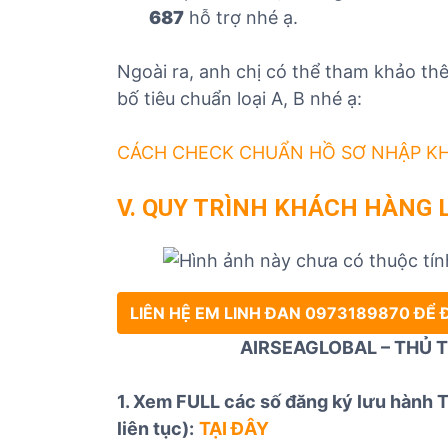
687
hỗ trợ nhé ạ.
Ngoài ra, anh chị có thể tham khảo th
bố tiêu chuẩn loại A, B nhé ạ:
CÁCH CHECK CHUẨN HỒ SƠ NHẬP K
V. QUY TRÌNH KHÁCH HÀNG 
LIÊN HỆ EM LINH ĐAN 0973189870 ĐỂ
AIRSEAGLOBAL – THỦ T
1. Xem FULL các số đăng ký lưu hành 
liên tục):
TẠI ĐÂY