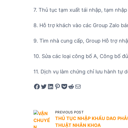
7. Thủ tục tạm xuất tái nhập, tạm nhập 
8. Hỗ trợ khách vào các Group Zalo bá
9. Tìm nhà cung cấp, Group Hỗ trợ nhập
10. Sửa các loại công bố A, Công bố đ
11. Dịch vụ làm chứng chỉ lưu hành tự 
Share on Facebook
Tweet on Twitter
Share on LinkedIn
Pin on Pinterest
Save to pocket
Share on Reddit
Share via Email
Đ
PREVIOUS POST
i
THỦ TỤC NHẬP KHẨU DAO PHẪ
THUẬT NHÃN KHOA
ề