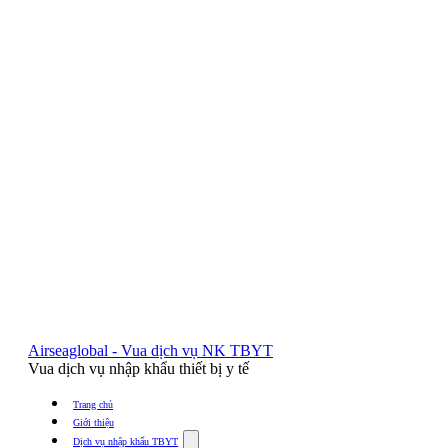
Airseaglobal - Vua dịch vụ NK TBYT
Vua dịch vụ nhập khẩu thiết bị y tế
Trang chủ
Giới thiệu
Show
Dịch vụ nhập khẩu TBYT