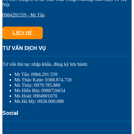
Nội
0984291559 - Mr Tân
LIÊN HỆ
TƯ VẤN DỊCH VỤ
Tư vấn thủ tục nhập khẩu, đăng ký lưu hành:
Mr Tân: 0984.291.559
Ms Thảo Katie: 0368.874.718
Ms Thúy: 0979.785.886
Ms Hiền Bùi: 0988726654
Ms Hoài: 0904901070
Ms Hà My: 0928.000.088
Social