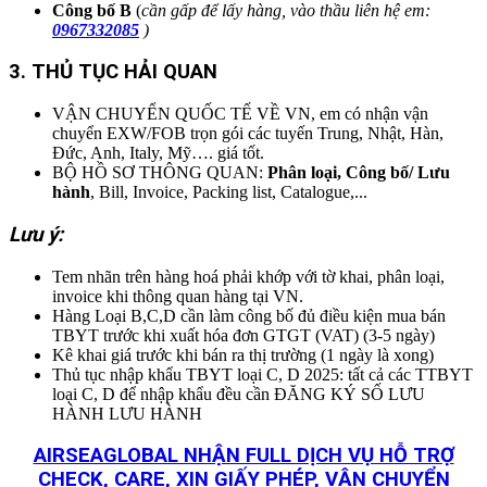
Công bố B
(
cần gấp để lấy hàng, vào thầu liên hệ em:
0967332085
)
3. THỦ TỤC HẢI QUAN
VẬN CHUYỂN QUỐC TẾ VỀ VN, em có nhận vận
chuyển EXW/FOB trọn gói các tuyến Trung, Nhật, Hàn,
Đức, Anh, Italy, Mỹ…. giá tốt.
BỘ HỒ SƠ THÔNG QUAN:
Phân loại, Công bố/ Lưu
hành
, Bill, Invoice, Packing list, Catalogue,...
Lưu ý:
Tem nhãn trên hàng hoá phải khớp với tờ khai, phân loại,
invoice khi thông quan hàng tại VN.
Hàng Loại B,C,D cần làm công bố đủ điều kiện mua bán
TBYT trước khi xuất hóa đơn GTGT (VAT) (3-5 ngày)
Kê khai giá trước khi bán ra thị trường (1 ngày là xong)
Thủ tục nhập khẩu TBYT loại C, D 2025: tất cả các TTBYT
loại C, D để nhập khẩu đều cần ĐĂNG KÝ SỐ LƯU
HÀNH LƯU HÀNH
AIRSEAGLOBAL NHẬN FULL DỊCH VỤ HỖ TRỢ
CHECK, CARE, XIN GIẤY PHÉP, VẬN CHUYỂN