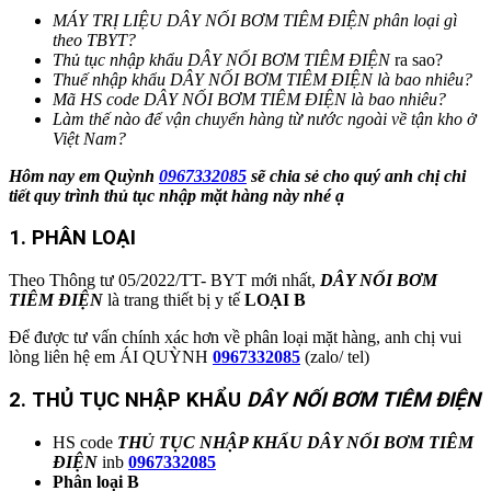
MÁY TRỊ LIỆU DÂY NỐI BƠM TIÊM ĐIỆN
phân loại gì
theo TBYT?
Thủ tục nhập khẩu DÂY NỐI BƠM TIÊM ĐIỆN
ra sao?
Thuế nhập khẩu DÂY NỐI BƠM TIÊM ĐIỆN
là bao nhiêu?
Mã HS code DÂY NỐI BƠM TIÊM ĐIỆN là bao nhiêu?
Làm thế nào để vận chuyển hàng từ nước ngoài về tận kho ở
Việt Nam?
Hôm nay em Quỳnh
0967332085
sẽ chia sẻ cho quý anh chị chi
tiết quy trình thủ tục nhập mặt hàng này nhé ạ
1. PHÂN LOẠI
Theo Thông tư 05/2022/TT- BYT mới nhất,
DÂY NỐI BƠM
TIÊM ĐIỆN
là trang thiết bị y tế
LOẠI B
Để được tư vấn chính xác hơn về phân loại mặt hàng, anh chị vui
lòng liên hệ em ÁI QUỲNH
0967332085
(zalo/ tel)
2. THỦ TỤC NHẬP KHẨU
DÂY NỐI BƠM TIÊM ĐIỆN
HS code
THỦ TỤC NHẬP KHẨU DÂY NỐI BƠM TIÊM
ĐIỆN
inb
0967332085
Phân loại B