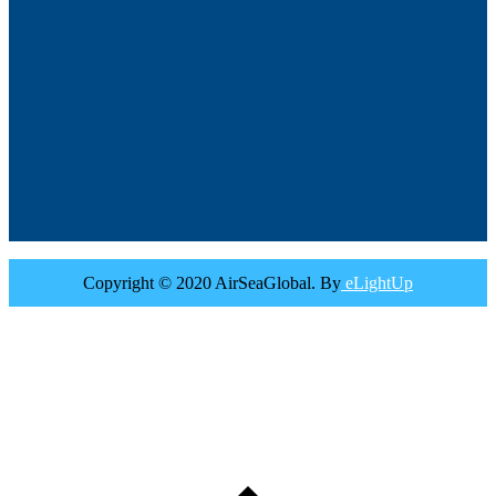
Copyright © 2020 AirSeaGlobal. By
eLightUp