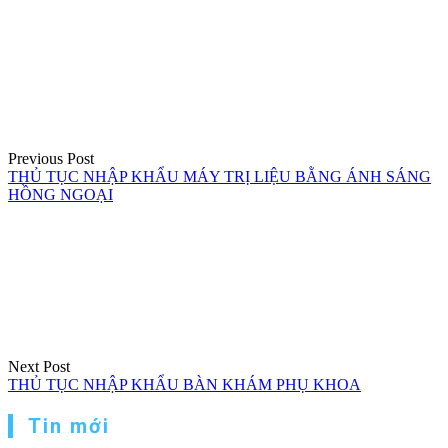
Điều
hướng
bài
viết
Previous Post
THỦ TỤC NHẬP KHẨU MÁY TRỊ LIỆU BẰNG ÁNH SÁNG
HỒNG NGOẠI
Next Post
THỦ TỤC NHẬP KHẨU BÀN KHÁM PHỤ KHOA
Tin mới