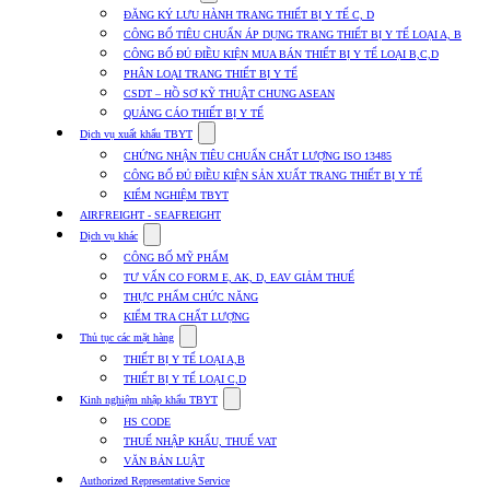
submenu
ĐĂNG KÝ LƯU HÀNH TRANG THIẾT BỊ Y TẾ C, D
for
CÔNG BỐ TIÊU CHUẨN ÁP DỤNG TRANG THIẾT BỊ Y TẾ LOẠI A, B
Dịch
CÔNG BỐ ĐỦ ĐIỀU KIỆN MUA BÁN THIẾT BỊ Y TẾ LOẠI B,C,D
vụ
nhập
PHÂN LOẠI TRANG THIẾT BỊ Y TẾ
khẩu
CSDT – HỒ SƠ KỸ THUẬT CHUNG ASEAN
TBYT
QUẢNG CÁO THIẾT BỊ Y TẾ
Show
Dịch vụ xuất khẩu TBYT
submenu
CHỨNG NHẬN TIÊU CHUẨN CHẤT LƯỢNG ISO 13485
for
CÔNG BỐ ĐỦ ĐIỀU KIỆN SẢN XUẤT TRANG THIẾT BỊ Y TẾ
Dịch
KIỂM NGHIỆM TBYT
vụ
xuất
AIRFREIGHT - SEAFREIGHT
khẩu
Show
Dịch vụ khác
TBYT
submenu
CÔNG BỐ MỸ PHẨM
for
TƯ VẤN CO FORM E, AK, D, EAV GIẢM THUẾ
Dịch
THỰC PHẨM CHỨC NĂNG
vụ
khác
KIỂM TRA CHẤT LƯỢNG
Show
Thủ tục các mặt hàng
submenu
THIẾT BỊ Y TẾ LOẠI A,B
for
THIẾT BỊ Y TẾ LOẠI C,D
Thủ
Show
tục
Kinh nghiệm nhập khẩu TBYT
submenu
các
HS CODE
for
mặt
THUẾ NHẬP KHẨU, THUẾ VAT
Kinh
hàng
VĂN BẢN LUẬT
nghiệm
nhập
Authorized Representative Service