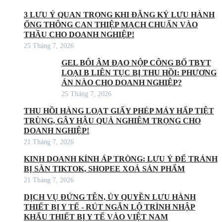
3 LƯU Ý QUAN TRỌNG KHI ĐĂNG KÝ LƯU HÀNH
ỐNG THÔNG CAN THIỆP MẠCH CHUẨN VÀO
THẦU CHO DOANH NGHIỆP!
25 Tháng 7, 2026
GEL BÔI ÂM ĐẠO NỘP CÔNG BỐ TBYT
LOẠI B LIÊN TỤC BỊ THU HỒI: PHƯƠNG
ÁN NÀO CHO DOANH NGHIỆP?
25 Tháng 7, 2026
THU HỒI HÀNG LOẠT GIẤY PHÉP MÁY HẤP TIỆT
TRÙNG, GÂY HẬU QUẢ NGHIÊM TRỌNG CHO
DOANH NGHIỆP!
21 Tháng 7, 2026
KINH DOANH KÍNH ÁP TRÒNG: LƯU Ý ĐỂ TRÁNH
BỊ SÀN TIKTOK, SHOPEE XOÁ SẢN PHẨM
21 Tháng 7, 2026
DỊCH VỤ ĐỨNG TÊN, ỦY QUYỀN LƯU HÀNH
THIẾT BỊ Y TẾ - RÚT NGẮN LỘ TRÌNH NHẬP
KHẨU THIẾT BỊ Y TẾ VÀO VIỆT NAM