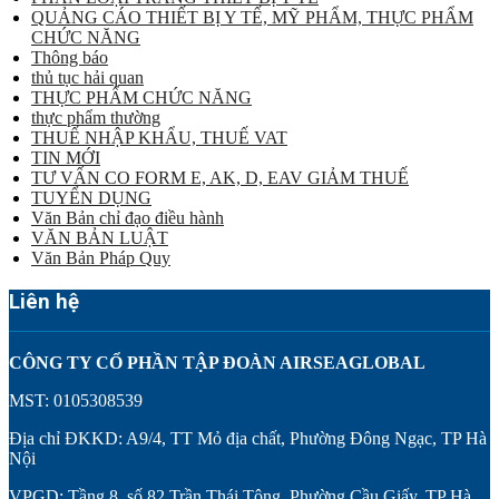
QUẢNG CÁO THIẾT BỊ Y TẾ, MỸ PHẨM, THỰC PHẨM
CHỨC NĂNG
Thông báo
thủ tục hải quan
THỰC PHẨM CHỨC NĂNG
thực phẩm thường
THUẾ NHẬP KHẨU, THUẾ VAT
TIN MỚI
TƯ VẤN CO FORM E, AK, D, EAV GIẢM THUẾ
TUYỂN DỤNG
Văn Bản chỉ đạo điều hành
VĂN BẢN LUẬT
Văn Bản Pháp Quy
Liên hệ
CÔNG TY CỔ PHẦN TẬP ĐOÀN AIRSEAGLOBAL
MST: 0105308539
Địa chỉ ĐKKD: A9/4, TT Mỏ địa chất, Phường Đông Ngạc, TP Hà
Nội
VPGD: Tầng 8, số 82 Trần Thái Tông, Phường Cầu Giấy, TP Hà