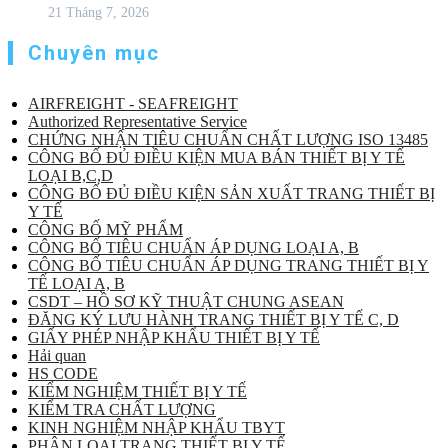
21 Tháng 7, 2026
Chuyên mục
AIRFREIGHT - SEAFREIGHT
Authorized Representative Service
CHỨNG NHẬN TIÊU CHUẨN CHẤT LƯỢNG ISO 13485
CÔNG BỐ ĐỦ ĐIỀU KIỆN MUA BÁN THIẾT BỊ Y TẾ
LOẠI B,C,D
CÔNG BỐ ĐỦ ĐIỀU KIỆN SẢN XUẤT TRANG THIẾT BỊ
Y TẾ
CÔNG BỐ MỸ PHẨM
CÔNG BỐ TIÊU CHUẨN ÁP DỤNG LOẠI A, B
CÔNG BỐ TIÊU CHUẨN ÁP DỤNG TRANG THIẾT BỊ Y
TẾ LOẠI A, B
CSDT – HỒ SƠ KỸ THUẬT CHUNG ASEAN
ĐĂNG KÝ LƯU HÀNH TRANG THIẾT BỊ Y TẾ C, D
GIẤY PHÉP NHẬP KHẨU THIẾT BỊ Y TẾ
Hải quan
HS CODE
KIỂM NGHIỆM THIẾT BỊ Y TẾ
KIỂM TRA CHẤT LƯỢNG
KINH NGHIỆM NHẬP KHẨU TBYT
PHÂN LOẠI TRANG THIẾT BỊ Y TẾ