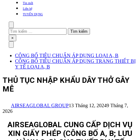
khẩu
Tin mới
TBYT
Liên hệ
TUYỂN DỤNG
Search
Tìm
kiếm
Close
×
cho:
Menu
CÔNG BỐ TIÊU CHUẨN ÁP DỤNG LOẠI A, B
CÔNG BỐ TIÊU CHUẨN ÁP DỤNG TRANG THIẾT BỊ
Y TẾ LOẠI A, B
THỦ TỤC NHẬP KHẨU DÂY THỞ GÂY
MÊ
AIRSEAGLOBAL GROUP
13 Tháng 12, 2024
9 Tháng 7,
2026
AIRSEAGLOBAL CUNG CẤP DỊCH VỤ
XIN GIẤY PHÉP (CÔNG BỐ A, B; LƯU