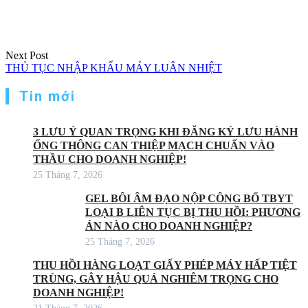
Next Post
THỦ TỤC NHẬP KHẨU MÁY LUÂN NHIỆT
Tin mới
3 LƯU Ý QUAN TRỌNG KHI ĐĂNG KÝ LƯU HÀNH
ỐNG THÔNG CAN THIỆP MẠCH CHUẨN VÀO
THẦU CHO DOANH NGHIỆP!
25 Tháng 7, 2026
GEL BÔI ÂM ĐẠO NỘP CÔNG BỐ TBYT
LOẠI B LIÊN TỤC BỊ THU HỒI: PHƯƠNG
ÁN NÀO CHO DOANH NGHIỆP?
25 Tháng 7, 2026
THU HỒI HÀNG LOẠT GIẤY PHÉP MÁY HẤP TIỆT
TRÙNG, GÂY HẬU QUẢ NGHIÊM TRỌNG CHO
DOANH NGHIỆP!