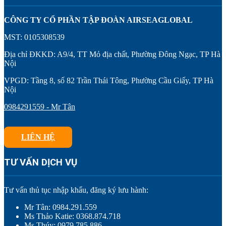
CÔNG TY CỔ PHẦN TẬP ĐOÀN AIRSEAGLOBAL
MST: 0105308539
Địa chỉ ĐKKD: A9/4, TT Mỏ địa chất, Phường Đông Ngạc, TP Hà
Nội
VPGD: Tầng 8, số 82 Trần Thái Tông, Phường Cầu Giấy, TP Hà
Nội
0984291559 - Mr Tân
LIÊN HỆ
TƯ VẤN DỊCH VỤ
Tư vấn thủ tục nhập khẩu, đăng ký lưu hành:
Mr Tân: 0984.291.559
Ms Thảo Katie: 0368.874.718
Ms Thúy: 0979.785.886