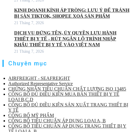
21 Tháng 7, 2026
KINH DOANH KÍNH ÁP TRÒNG: LƯU Ý ĐỂ TRÁNH
BỊ SÀN TIKTOK, SHOPEE XOÁ SẢN PHẨM
21 Tháng 7, 2026
DỊCH VỤ ĐỨNG TÊN, ỦY QUYỀN LƯU HÀNH
THIẾT BỊ Y TẾ - RÚT NGẮN LỘ TRÌNH NHẬP
KHẨU THIẾT BỊ Y TẾ VÀO VIỆT NAM
21 Tháng 7, 2026
Chuyên mục
AIRFREIGHT - SEAFREIGHT
Authorized Representative Service
CHỨNG NHẬN TIÊU CHUẨN CHẤT LƯỢNG ISO 13485
CÔNG BỐ ĐỦ ĐIỀU KIỆN MUA BÁN THIẾT BỊ Y TẾ
LOẠI B,C,D
CÔNG BỐ ĐỦ ĐIỀU KIỆN SẢN XUẤT TRANG THIẾT BỊ
Y TẾ
CÔNG BỐ MỸ PHẨM
CÔNG BỐ TIÊU CHUẨN ÁP DỤNG LOẠI A, B
CÔNG BỐ TIÊU CHUẨN ÁP DỤNG TRANG THIẾT BỊ Y
TẾ LOẠI A, B