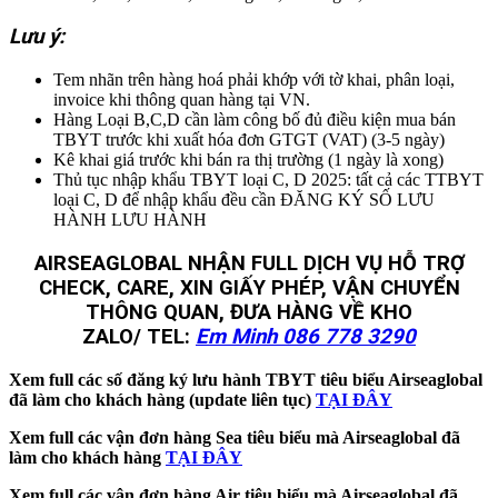
Lưu ý:
Tem nhãn trên hàng hoá phải khớp với tờ khai, phân loại,
invoice khi thông quan hàng tại VN.
Hàng Loại B,C,D cần làm công bố đủ điều kiện mua bán
TBYT trước khi xuất hóa đơn GTGT (VAT) (3-5 ngày)
Kê khai giá trước khi bán ra thị trường (1 ngày là xong)
Thủ tục nhập khẩu TBYT loại C, D 2025: tất cả các TTBYT
loại C, D để nhập khẩu đều cần ĐĂNG KÝ SỐ LƯU
HÀNH LƯU HÀNH
AIRSEAGLOBAL NHẬN FULL DỊCH VỤ HỖ TRỢ
CHECK, CARE, XIN GIẤY PHÉP, VẬN CHUYỂN
THÔNG QUAN, ĐƯA HÀNG VỀ KHO
ZALO/ TEL:
Em Minh 086 778 3290
Xem full các số đăng ký lưu hành TBYT tiêu biểu Airseaglobal
đã làm cho khách hàng (update liên tục)
TẠI ĐÂY
Xem full các vận đơn hàng Sea tiêu biểu mà Airseaglobal đã
làm cho khách hàng
TẠI ĐÂY
Xem full các vận đơn hàng Air tiêu biểu mà Airseaglobal đã