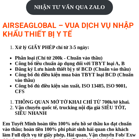
NHẬN TƯ VẤN QUA ZALO
AIRSEAGLOBAL – VUA DỊCH VỤ NHẬP
KHẨU THIẾT BỊ Y TẾ
Xử lý GIẤY PHÉP chỉ từ 3-5 ngày:
Phân loại (Chỉ từ 200k - Chuẩn vào thầu)
Công bố tiêu chuẩn áp dụng đối với TBYT loại A, B
Đăng ký Lưu hành thiết bị y tế BCD (Chuẩn vào thầu)
Công bố đủ điều kiện mua bán TBYT loại BCD (Chuẩn
vào thầu)
Công bố đủ điều kiện sản xuất, ISO 13485, ISO 9001,
CFS
THÔNG QUAN MỞ TỜ KHAI CHỈ TỪ 700k/tờ khai.
Vận chuyển quốc tế, trucking nội địa giá SIÊU TỐT,
SIÊU NHANH
Em Tuyết Minh hoàn tiền 100% nếu hồ sơ thầu ko đạt chuẩn
vào thầu; hoàn tiền 100% phí phát sinh hải quan cho khách
làm Full dịch vụ từ giấy phép, Hải quan, Vận chuyển Fob/ Exw