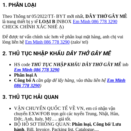
1. PHÂN LOẠI
Theo Thông tư 05/2022/TT- BYT mới nhất,
DÂY THỞ GÂY MÊ
là trang thiết bị y tế
LOẠI B
INBOX
Em Minh 086 778 3290
CHECK CHÍNH XÁC NHÉ Ạ)
Để được tư vấn chính xác hơn về phân loại mặt hàng, anh chị vui
lòng liên hệ
Em Minh 086 778 3290
(zalo/ tel)
2. THỦ TỤC NHẬP KHẨU
DÂY THỞ GÂY MÊ
HS code
THỦ TỤC NHẬP KHẨU DÂY THỞ GÂY MÊ
inb
Em Minh 086 778 3290
Phân loại A
Công bố A
cần gấp để lấy hàng, vào thầu liên hệ
Em Minh
086 778 3290
)
3. THỦ TỤC HẢI QUAN
VẬN CHUYỂN QUỐC TẾ VỀ VN, em có nhận vận
chuyển EXW/FOB trọn gói các tuyến Trung, Nhật, Hàn,
Đức, Anh, Italy, Mỹ…. giá tốt.
BỘ HỒ SƠ THÔNG QUAN:
Phân loại, Công bố/ Lưu
hành
, Bill, Invoice, Packing list, Catalogue,...