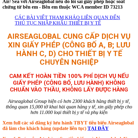
Air/ Sea với Airseaglobal nếu do lỗi sai giấy phép hoặc soát
chứng từ bên em - Bên em thuộc WCA member ID 73213
CÁC BÀI VIẾT THAM KHẢO LIÊN QUAN ĐẾN
THỦ TỤC NHẬP KHẨU THIẾT BỊ Y TẾ
AIRSEAGLOBAL CUNG CẤP DỊCH VỤ
XIN GIẤY PHÉP (CÔNG BỐ A, B; LƯU
HÀNH C, D) CHO THIẾT BỊ Y TẾ
CHUYÊN NGHIỆP
CAM KẾT HOÀN TIỀN 100% PHÍ DỊCH VỤ NẾU
GIẤY PHÉP (CÔNG BỐ, LƯU HÀNH) KHÔNG
CHUẨN VÀO THẦU, KHÔNG LẤY ĐƯỢC HÀNG
Airseaglobal Group hiện có hơn 2300 khách hàng thiết bị y tế,
thông quan 15,000 tờ khai hải quan hàng y tế, xin giấy phép cho
hơn 11.000 loại thiết bị y tế và phụ kiện
Xem full các số đăng ký lưu hành TBYT tiêu biểu Airseaglobal
đã làm cho khách hàng (update liên tục)
TẠI ĐÂY