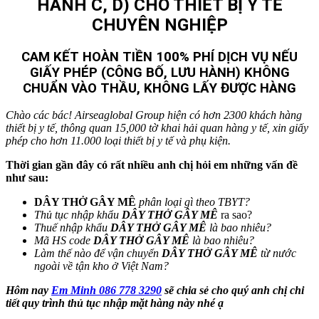
HÀNH C, D) CHO THIẾT BỊ Y TẾ
CHUYÊN NGHIỆP
CAM KẾT HOÀN TIỀN 100% PHÍ DỊCH VỤ NẾU
GIẤY PHÉP (CÔNG BỐ, LƯU HÀNH) KHÔNG
CHUẨN VÀO THẦU, KHÔNG LẤY ĐƯỢC HÀNG
Chào các bác! Airseaglobal Group hiện có hơn 2300 khách hàng
thiết bị y tế, thông quan 15,000 tờ khai hải quan hàng y tế, xin giấy
phép cho hơn 11.000 loại thiết bị y tế và phụ kiện.
Thời gian gần đây có rất nhiều anh chị hỏi em những vấn đề
như sau:
DÂY THỞ GÂY MÊ
phân loại gì theo TBYT?
Thủ tục nhập khẩu
DÂY THỞ GÂY MÊ
ra sao?
Thuế nhập khẩu
DÂY THỞ GÂY MÊ
là bao nhiêu?
Mã HS code
DÂY THỞ GÂY MÊ
là bao nhiêu?
Làm thế nào để vận chuyển
DÂY THỞ GÂY MÊ
từ nước
ngoài về tận kho ở Việt Nam?
Hôm nay
Em Minh 086 778 3290
sẽ chia sẻ cho quý anh chị chi
tiết quy trình thủ tục nhập mặt hàng này nhé ạ