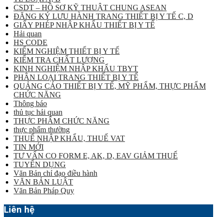
CSDT – HỒ SƠ KỸ THUẬT CHUNG ASEAN
ĐĂNG KÝ LƯU HÀNH TRANG THIẾT BỊ Y TẾ C, D
GIẤY PHÉP NHẬP KHẨU THIẾT BỊ Y TẾ
Hải quan
HS CODE
KIỂM NGHIỆM THIẾT BỊ Y TẾ
KIỂM TRA CHẤT LƯỢNG
KINH NGHIỆM NHẬP KHẨU TBYT
PHÂN LOẠI TRANG THIẾT BỊ Y TẾ
QUẢNG CÁO THIẾT BỊ Y TẾ, MỸ PHẨM, THỰC PHẨM
CHỨC NĂNG
Thông báo
thủ tục hải quan
THỰC PHẨM CHỨC NĂNG
thực phẩm thường
THUẾ NHẬP KHẨU, THUẾ VAT
TIN MỚI
TƯ VẤN CO FORM E, AK, D, EAV GIẢM THUẾ
TUYỂN DỤNG
Văn Bản chỉ đạo điều hành
VĂN BẢN LUẬT
Văn Bản Pháp Quy
Liên hệ