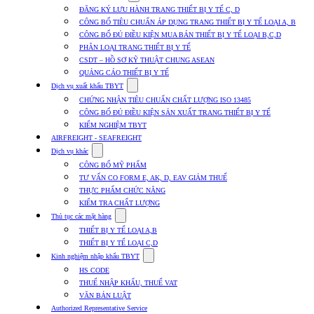
submenu
ĐĂNG KÝ LƯU HÀNH TRANG THIẾT BỊ Y TẾ C, D
for
CÔNG BỐ TIÊU CHUẨN ÁP DỤNG TRANG THIẾT BỊ Y TẾ LOẠI A, B
Dịch
CÔNG BỐ ĐỦ ĐIỀU KIỆN MUA BÁN THIẾT BỊ Y TẾ LOẠI B,C,D
vụ
nhập
PHÂN LOẠI TRANG THIẾT BỊ Y TẾ
khẩu
CSDT – HỒ SƠ KỸ THUẬT CHUNG ASEAN
TBYT
QUẢNG CÁO THIẾT BỊ Y TẾ
Show
Dịch vụ xuất khẩu TBYT
submenu
CHỨNG NHẬN TIÊU CHUẨN CHẤT LƯỢNG ISO 13485
for
CÔNG BỐ ĐỦ ĐIỀU KIỆN SẢN XUẤT TRANG THIẾT BỊ Y TẾ
Dịch
KIỂM NGHIỆM TBYT
vụ
xuất
AIRFREIGHT - SEAFREIGHT
khẩu
Show
Dịch vụ khác
TBYT
submenu
CÔNG BỐ MỸ PHẨM
for
TƯ VẤN CO FORM E, AK, D, EAV GIẢM THUẾ
Dịch
THỰC PHẨM CHỨC NĂNG
vụ
khác
KIỂM TRA CHẤT LƯỢNG
Show
Thủ tục các mặt hàng
submenu
THIẾT BỊ Y TẾ LOẠI A,B
for
THIẾT BỊ Y TẾ LOẠI C,D
Thủ
Show
tục
Kinh nghiệm nhập khẩu TBYT
submenu
các
HS CODE
for
mặt
THUẾ NHẬP KHẨU, THUẾ VAT
Kinh
hàng
VĂN BẢN LUẬT
nghiệm
nhập
Authorized Representative Service