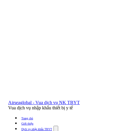
Airseaglobal - Vua dịch vụ NK TBYT
Vua dịch vụ nhập khẩu thiết bị y tế
Trang chủ
Giới thiệu
Show
Dịch vụ nhập khẩu TBYT