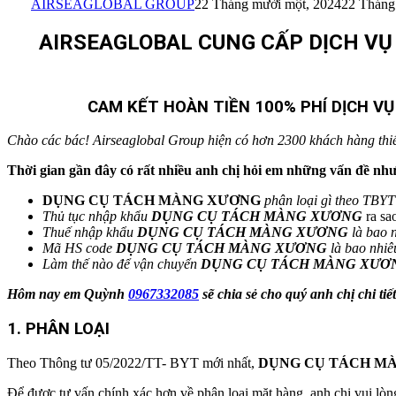
AIRSEAGLOBAL GROUP
22 Tháng mười một, 2024
22 Tháng
AIRSEAGLOBAL CUNG CẤP DỊCH VỤ X
CAM KẾT HOÀN TIỀN 100% PHÍ DỊCH V
Chào các bác! Airseaglobal Group hiện có hơn 2300 khách hàng thiết b
Thời gian gần đây có rất nhiều anh chị hỏi em những vấn đề như
DỤNG CỤ TÁCH MÀNG XƯƠNG
phân loại gì theo TBY
Thủ tục nhập khẩu
DỤNG CỤ TÁCH MÀNG XƯƠNG
ra sa
Thuế nhập khẩu
DỤNG CỤ TÁCH MÀNG XƯƠNG
là bao 
Mã HS code
DỤNG CỤ TÁCH MÀNG XƯƠNG
là bao nhiê
Làm thế nào để vận chuyển
DỤNG CỤ TÁCH MÀNG XƯƠ
Hôm nay em Quỳnh
0967332085
sẽ chia sẻ cho quý anh chị chi ti
1. PHÂN LOẠI
Theo Thông tư 05/2022/TT- BYT mới nhất,
DỤNG CỤ TÁCH M
Để được tư vấn chính xác hơn về phân loại mặt hàng, anh chị vui 