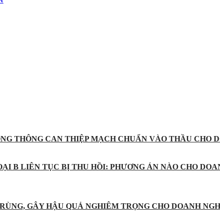
ỐNG THÔNG CAN THIỆP MẠCH CHUẨN VÀO THẦU CHO D
ẠI B LIÊN TỤC BỊ THU HỒI: PHƯƠNG ÁN NÀO CHO DOA
 TRÙNG, GÂY HẬU QUẢ NGHIÊM TRỌNG CHO DOANH NGH