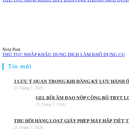
Next Post
THỦ TỤC NHẬP KHẨU DUNG DỊCH LÀM KHÔ DỤNG CỤ
Tin mới
3 LƯU Ý QUAN TRỌNG KHI ĐĂNG KÝ LƯU HÀNH 
25 Tháng 7, 2026
GEL BÔI ÂM ĐẠO NỘP CÔNG BỐ TBYT LO
25 Tháng 7, 2026
THU HỒI HÀNG LOẠT GIẤY PHÉP MÁY HẤP TIỆT
21 Tháng 7, 2026