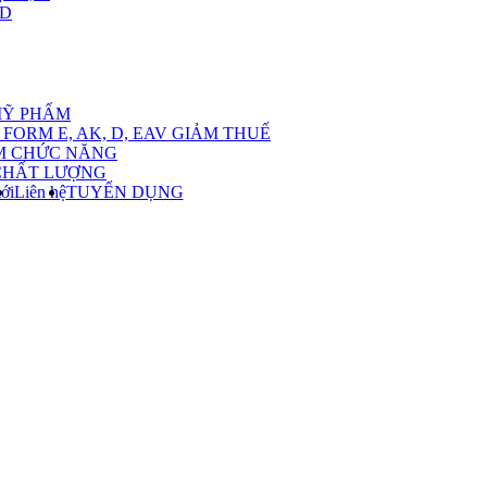
,D
nu
MỸ PHẨM
FORM E, AK, D, EAV GIẢM THUẾ
M CHỨC NĂNG
CHẤT LƯỢNG
ới
Liên hệ
TUYỂN DỤNG