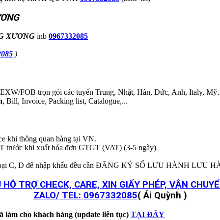
ƯƠNG
G XƯƠNG
inb
0967332085
2085
)
B trọn gói các tuyến Trung, Nhật, Hàn, Đức, Anh, Italy, Mỹ….
h
, Bill, Invoice, Packing list, Catalogue,...
ice khi thông quan hàng tại VN.
T trước khi xuất hóa đơn GTGT (VAT) (3-5 ngày)
BYT loại C, D để nhập khẩu đều cần ĐĂNG KÝ SỐ LƯU HÀNH LƯU 
 HỖ TRỢ CHECK, CARE, XIN GIẤY PHÉP, VẬN CHU
ZALO/ TEL:
0967332085
( Ái Quỳnh )
ã làm cho khách hàng (update liên tục)
TẠI ĐÂY