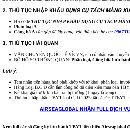
2. THỦ TỤC NHẬP KHẨU
DỤNG CỤ TÁCH MÀNG X
HS code
THỦ TỤC NHẬP KHẨU
DỤNG CỤ TÁCH MÀN
Phân loại A
Công bố A
cần gấp để lấy hàng, vào thầu liên hệ em:
096733
3. THỦ TỤC HẢI QUAN
VẬN CHUYỂN QUỐC TẾ VỀ VN, em có nhận vận chuyển EXW/FO
BỘ HỒ SƠ THÔNG QUAN:
Phân loại, Công bố/ Lưu hàn
Lưu ý:
Tem nhãn trên hàng hoá phải khớp với tờ khai, phân loại, invo
Hàng Loại B,C,D cần làm công bố đủ điều kiện mua bán TBY
Kê khai giá trước khi bán ra thị trường (1 ngày là xong)
Thủ tục nhập khẩu TBYT loại C, D 2025: tất cả các TT
AIRSEAGLOBAL NHẬN FULL DỊCH VỤ
Xem full các số đăng ký lưu hành TBYT tiêu biểu Airseaglobal đ