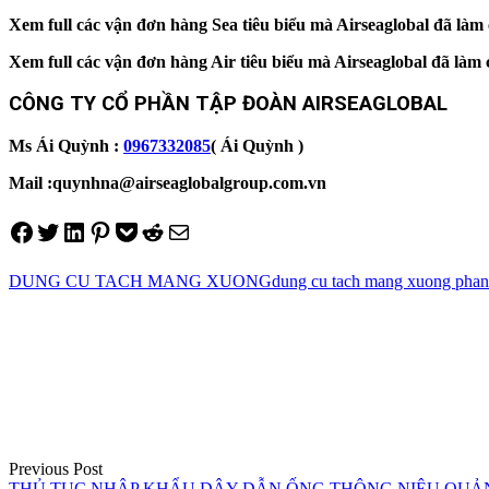
Xem full các vận đơn hàng Sea tiêu biểu mà Airseaglobal đã là
Xem full các vận đơn hàng Air tiêu biểu mà Airseaglobal đã là
CÔNG TY CỔ PHẦN TẬP ĐOÀN AIRSEAGLOBAL
Ms Ái Quỳnh :
0967332085
( Ái Quỳnh )
Mail :quynhna@airseaglobalgroup.com.vn
Share on Facebook
Tweet on Twitter
Share on LinkedIn
Pin on Pinterest
Save to pocket
Share on Reddit
Share via Email
DUNG CU TACH MANG XUONG
dung cu tach mang xuong phan 
Điều
hướng
bài
viết
Previous Post
THỦ TỤC NHẬP KHẨU DÂY DẪN ỐNG THÔNG NIỆU QUẢ