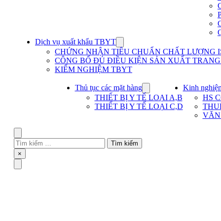
Dịch vụ xuất khẩu TBYT
Show
submenu
CHỨNG NHẬN TIÊU CHUẨN CHẤT LƯỢNG IS
for
CÔNG BỐ ĐỦ ĐIỀU KIỆN SẢN XUẤT TRANG T
Dịch
KIỂM NGHIỆM TBYT
vụ
xuất
khẩu
Thủ tục các mặt hàng
Kinh nghiệ
Show
TBYT
submenu
THIẾT BỊ Y TẾ LOẠI A,B
HS 
for
THIẾT BỊ Y TẾ LOẠI C,D
THU
Thủ
VĂN
tục
các
mặt
Search
hàng
Tìm
kiếm
Close
×
cho:
Menu