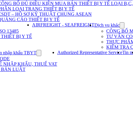
Dịch
CÔNG BỐ ĐỦ ĐIỀU KIỆN MUA BÁN THIẾT BỊ Y TẾ LOẠI B,C
vụ
PHÂN LOẠI TRANG THIẾT BỊ Y TẾ
nhập
khẩu
CSDT – HỒ SƠ KỸ THUẬT CHUNG ASEAN
TBYT
QUẢNG CÁO THIẾT BỊ Y TẾ
AIRFREIGHT - SEAFREIGHT
Dịch vụ khác
Show
subme
O 13485
CÔNG BỐ 
for
HIẾT BỊ Y TẾ
TƯ VẤN CO 
Dịch
THỰC PHẨ
vụ
KIỂM TRA 
khác
Authorized Representative Service
Tin m
m nhập khẩu TBYT
Show
submenu
CODE
for
Ế NHẬP KHẨU, THUẾ VAT
Kinh
 BẢN LUẬT
nghiệm
nhập
khẩu
TBYT