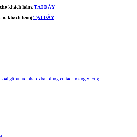
m cho khách hàng
TẠI ĐÂY
m cho khách hàng
TẠI ĐÂY
loai gi
thu tuc nhap khau dung cu tach mang xuong
N