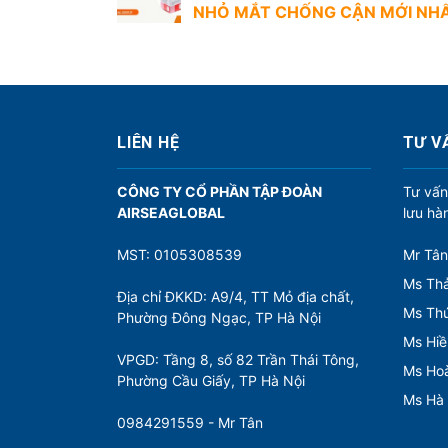
NHỎ MẮT CHỐNG CẬN MỚI NH
ề
u
h
ư
ớ
LIÊN HỆ
TƯ V
n
CÔNG TY CỔ PHẦN TẬP ĐOÀN
Tư vấn
g
AIRSEAGLOBAL
lưu hà
b
à
MST: 0105308539
Mr Tân
Ms Thả
i
Địa chỉ ĐKKD: A9/4, TT Mỏ địa chất,
Ms Th
v
Phường Đông Ngạc, TP Hà Nội
Ms Hiề
i
VPGD: Tầng 8, số 82 Trần Thái Tông,
Ms Ho
ế
Phường Cầu Giấy, TP Hà Nội
Ms Hà
t
0984291559 - Mr Tân