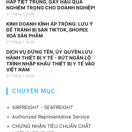
HẤP TIỆT TRÙNG, GÂY HẬU QUẢ
v
NGHIÊM TRỌNG CHO DOANH NGHIỆP!
ụ
21 Tháng 7, 2026
k
KINH DOANH KÍNH ÁP TRÒNG: LƯU Ý
h
ĐỂ TRÁNH BỊ SÀN TIKTOK, SHOPEE
á
XOÁ SẢN PHẨM
c
21 Tháng 7, 2026
DỊCH VỤ ĐỨNG TÊN, ỦY QUYỀN LƯU
HÀNH THIẾT BỊ Y TẾ - RÚT NGẮN LỘ
TRÌNH NHẬP KHẨU THIẾT BỊ Y TẾ VÀO
VIỆT NAM
21 Tháng 7, 2026
CHUYÊN MỤC
AIRFREIGHT - SEAFREIGHT
Authorized Representative Service
CHỨNG NHẬN TIÊU CHUẨN CHẤT