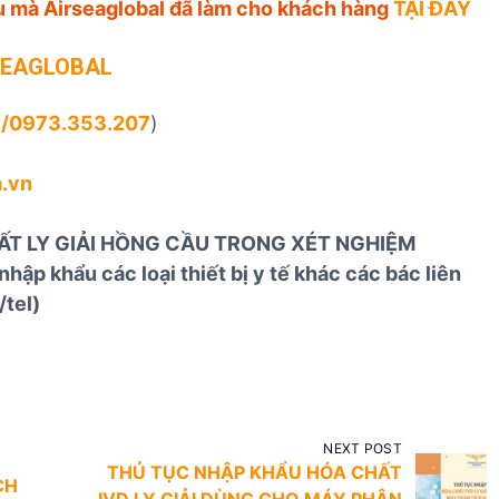
ểu mà Airseaglobal đã làm cho khách hàng
TẠI ĐÂY
SEAGLOBAL
e/0973.353.207
)
.vn
 CHẤT LY GIẢI HỒNG CẦU TRONG XÉT NGHIỆM
ập khẩu các loại thiết bị y tế khác các bác liên
/tel)
NEXT POST
THỦ TỤC NHẬP KHẨU HÓA CHẤT
CH