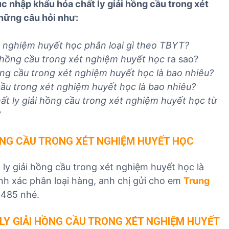
c nhập khẩu hóa chất ly giải hồng cầu trong xét
T
hững câu hỏi như:
ét nghiệm huyết học phân loại gì theo TBYT?
i hồng cầu trong xét nghiệm huyết học
ra sao?
ồng cầu trong xét nghiệm huyết học
là bao nhiêu?
cầu trong xét nghiệm huyết học
là bao nhiêu?
t ly giải hồng cầu trong xét nghiệm huyết học từ
?
ỒNG CẦU TRONG XÉT NGHIỆM HUYẾT HỌC
y giải hồng cầu trong xét nghiệm huyết học là
nh xác phân loại hàng, anh chị gửi cho em
Trung
3485 nhé.
LY GIẢI HỒNG CẦU TRONG XÉT NGHIỆM HUYẾT