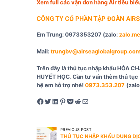
Xem full các vận đơn hàng Air tiêu bi
CÔNG TY CỔ PHẦN TẬP ĐOÀN AIR
Em Trung: 0973353207 (zalo:
zalo.m
Mail:
trungbv@airseaglobalgroup.com
Trên đây là thủ tục nhập khẩu HÓA
HUYẾT HỌC. Cần tư vấn thêm thủ tục nh
hệ em hỗ trợ nhé!
0973.353.207
(zalo
Share on Facebook
Tweet on Twitter
Share on LinkedIn
Pin on Pinterest
Save to pocket
Share on Reddit
Share via Email
Đ
PREVIOUS POST
i
THỦ TỤC NHẬP KHẨU DUNG DỊ