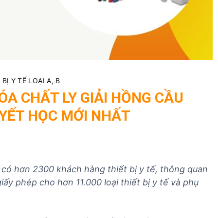
n
v
v
h
ụ
ụ
n
n
x
g
h
u
h
ậ
ấ
i
p
t
ệ
k
k
Ị Y TẾ LOẠI A, B
m
h
h
A CHẤT LY GIẢI HỒNG CẦU
n
ẩ
ẩ
YẾT HỌC MỚI NHẤT
h
u
u
ậ
T
T
p
B
B
k
Y
Y
h
T
T
 có hơn 2300 khách hàng thiết bị y tế, thông quan
ẩ
giấy phép cho hơn 11.000 loại thiết bị y tế và phụ
u
T
B
Y