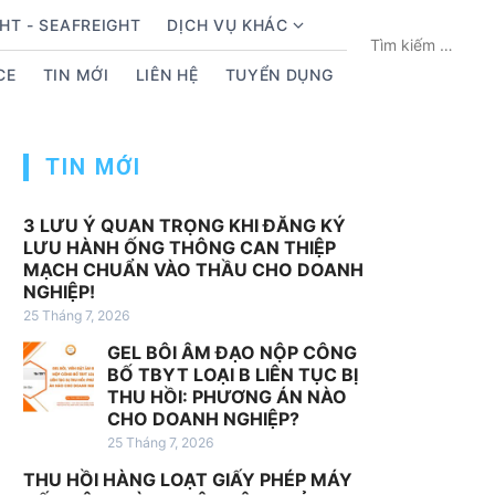
HT - SEAFREIGHT
DỊCH VỤ KHÁC
S
T
h
ì
CE
TIN MỚI
LIÊN HỆ
TUYỂN DỤNG
o
m
w
k
s
i
TIN MỚI
u
ế
b
m
m
c
3 LƯU Ý QUAN TRỌNG KHI ĐĂNG KÝ
LƯU HÀNH ỐNG THÔNG CAN THIỆP
e
h
MẠCH CHUẨN VÀO THẦU CHO DOANH
n
o
NGHIỆP!
u
:
25 Tháng 7, 2026
f
GEL BÔI ÂM ĐẠO NỘP CÔNG
o
BỐ TBYT LOẠI B LIÊN TỤC BỊ
r
THU HỒI: PHƯƠNG ÁN NÀO
D
CHO DOANH NGHIỆP?
ị
25 Tháng 7, 2026
c
THU HỒI HÀNG LOẠT GIẤY PHÉP MÁY
h