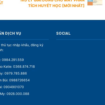
IVD LY GIẢI DÙNG CHO MÁY PHÂN
ẤT
TÍCH HUYẾT HỌC [MỚI NHẤT]
ẤN DỊCH VỤ
SOCIAL
 thủ tục nhập khẩu, đăng ký
nh:
: 0984.291.559
o Katie: 0368.874.718
úy: 0979.785.886
n Bùi: 0988726654
ài: 0904901070
 My: 0928.000.088