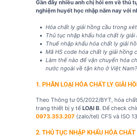
Gần đây nhiều anh chị hỏi em về thủ tụ
nghiệm huyết học nhập năm nay với n
Hóa chất ly giải hồng cầu trong x
Thủ tục nhập khẩu hóa chất ly giả
Thuế nhập khẩu hóa chất ly giải h
Mã HS code hóa chất ly giải hồng 
Làm thế nào để vận chuyển hóa chấ
nước ngoài về tận kho ở Việt Nam
1. PHÂN LOẠI
HÓA CHẤT LY GIẢI H
Theo Thông tư 05/2022/BYT, hóa chất l
trang thiết bị y tế
LOẠI B
. Để check chí
0973.353.207
(zalo/tel) CFS và ISO 1
2. THỦ TỤC NHẬP KHẨU
HÓA CHẤT 