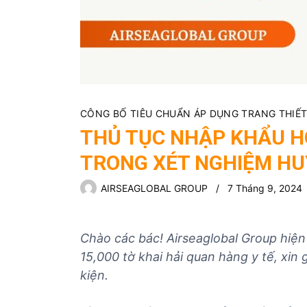
ủ
t
ụ
c
c
á
c
CÔNG BỐ TIÊU CHUẨN ÁP DỤNG TRANG THIẾT B
m
THỦ TỤC NHẬP KHẨU HÓ
ặ
TRONG XÉT NGHIỆM HU
t
h
AIRSEAGLOBAL GROUP
7 Tháng 9, 2024
à
n
g
Chào các bác! Airseaglobal Group hiện
15,000 tờ khai hải quan hàng y tế, xin 
kiện.