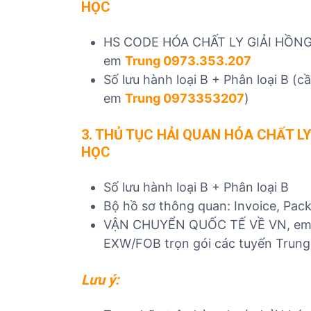
HỌC
HS CODE HÓA CHẤT LY GIẢI HỒNG
em
Trung 0973.353.207
Số lưu hành loại B + Phân loại B (
em
Trung 0973353207
)
3. THỦ TỤC HẢI QUAN
HÓA CHẤT LY
HỌC
Số lưu hành loại B + Phân loại B
Bộ hồ sơ thông quan: Invoice, Packi
VẬN CHUYỂN QUỐC TẾ VỀ VN, e
EXW/FOB trọn gói các tuyến Trung, 
Lưu ý: