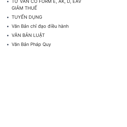
TƯ VẤN CO FORM E, AK, D, EAV
GIẢM THUẾ
TUYỂN DỤNG
Văn Bản chỉ đạo điều hành
VĂN BẢN LUẬT
Văn Bản Pháp Quy