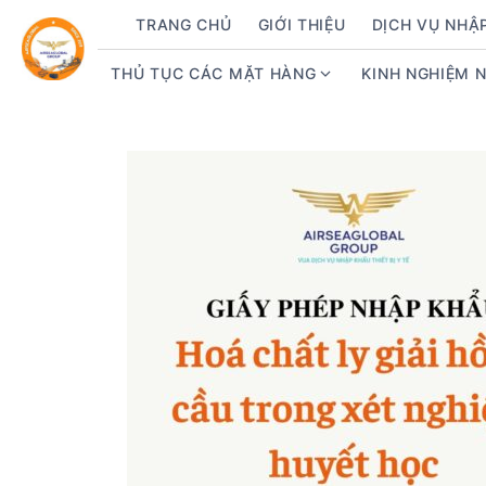
S
TRANG CHỦ
GIỚI THIỆU
DỊCH VỤ NHẬ
k
i
THỦ TỤC CÁC MẶT HÀNG
KINH NGHIỆM 
S
p
h
t
o
o
w
c
s
o
u
n
b
t
m
e
e
n
n
t
u
f
o
r
T
h