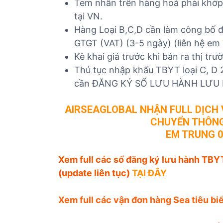
Tem nhãn trên hàng hoá phải khớp v
tại VN.
Hàng Loại B,C,D cần làm công bố đ
GTGT (VAT) (3-5 ngày) (liên hệ em
Kê khai giá trước khi bán ra thị trư
Thủ tục nhập khẩu TBYT loại C, D 
cần ĐĂNG KÝ SỐ LƯU HÀNH LƯU
AIRSEAGLOBAL NHẬN FULL DỊCH V
CHUYỂN THÔNG
EM TRUNG 0
Xem full các số đăng ký lưu hành TBYT
(update liên tục)
TẠI ĐÂY
Xem full các vận đơn hàng Sea tiêu b