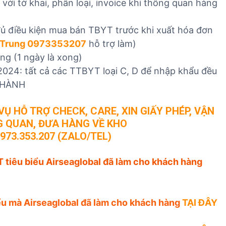
ới tờ khai, phân loại, invoice khi thông quan hàng
ủ điều kiện mua bán TBYT trước khi xuất hóa đơn
Trung 0973353207
hỗ trợ làm)
ờng (1 ngày là xong)
2024: tất cả các TTBYT loại C, D để nhập khẩu đều
 HÀNH
Ụ HỖ TRỢ CHECK, CARE, XIN GIẤY PHÉP, VẬN
 QUAN, ĐƯA HÀNG VỀ KHO
973.353.207 (ZALO/TEL)
 tiêu biểu Airseaglobal đã làm cho khách hàng
iểu mà Airseaglobal đã làm cho khách hàng
TẠI ĐÂY