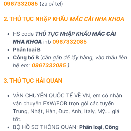
0967332085
(zalo/ tel)
2. THỦ TỤC NHẬP KHẨU
MẮC CÀI NHA KHOA
HS code
THỦ TỤC NHẬP KHẨU
MẮC CÀI
NHA KHOA
inb
0967332085
Phân loại B
Công bố B
(
cần gấp để lấy hàng, vào thầu liên
hệ em:
0967332085
)
3. THỦ TỤC HẢI QUAN
VẬN CHUYỂN QUỐC TẾ VỀ VN, em có nhận
vận chuyển EXW/FOB trọn gói các tuyến
Trung, Nhật, Hàn, Đức, Anh, Italy, Mỹ…. giá
tốt.
BỘ HỒ SƠ THÔNG QUAN:
Phân loại, Công