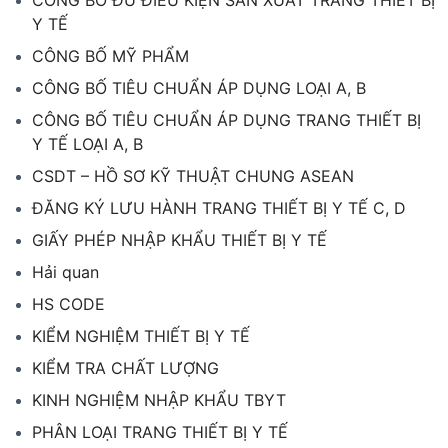
CÔNG BỐ ĐỦ ĐIỀU KIỆN SẢN XUẤT TRANG THIẾT BỊ
Y TẾ
CÔNG BỐ MỸ PHẨM
CÔNG BỐ TIÊU CHUẨN ÁP DỤNG LOẠI A, B
CÔNG BỐ TIÊU CHUẨN ÁP DỤNG TRANG THIẾT BỊ
Y TẾ LOẠI A, B
CSDT – HỒ SƠ KỸ THUẬT CHUNG ASEAN
ĐĂNG KÝ LƯU HÀNH TRANG THIẾT BỊ Y TẾ C, D
GIẤY PHÉP NHẬP KHẨU THIẾT BỊ Y TẾ
Hải quan
HS CODE
KIỂM NGHIỆM THIẾT BỊ Y TẾ
KIỂM TRA CHẤT LƯỢNG
KINH NGHIỆM NHẬP KHẨU TBYT
PHÂN LOẠI TRANG THIẾT BỊ Y TẾ