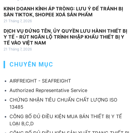
KINH DOANH KÍNH ÁP TRÒNG: LƯU Ý ĐỂ TRÁNH BỊ
SÀN TIKTOK, SHOPEE XOÁ SẢN PHẨM
21 Tháng 7, 2026
DỊCH VỤ ĐỨNG TÊN, ỦY QUYỀN LƯU HÀNH THIẾT BỊ
Y TẾ - RÚT NGẮN LỘ TRÌNH NHẬP KHẨU THIẾT BỊ Y
TẾ VÀO VIỆT NAM
21 Tháng 7, 2026
CHUYÊN MỤC
AIRFREIGHT - SEAFREIGHT
Authorized Representative Service
CHỨNG NHẬN TIÊU CHUẨN CHẤT LƯỢNG ISO
13485
CÔNG BỐ ĐỦ ĐIỀU KIỆN MUA BÁN THIẾT BỊ Y TẾ
LOẠI B,C,D