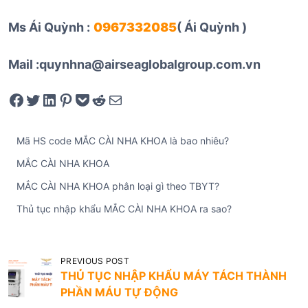
Ms Ái Quỳnh :
0967332085
( Ái Quỳnh )
Mail :quynhna@airseaglobalgroup.com.vn
Share on Facebook
Tweet on Twitter
Share on LinkedIn
Pin on Pinterest
Save to pocket
Share on Reddit
Share via Email
Mã HS code MẮC CÀI NHA KHOA là bao nhiêu?
MẮC CÀI NHA KHOA
MẮC CÀI NHA KHOA phân loại gì theo TBYT?
Thủ tục nhập khẩu MẮC CÀI NHA KHOA ra sao?
Đ
PREVIOUS POST
THỦ TỤC NHẬP KHẨU MÁY TÁCH THÀNH
i
PHẦN MÁU TỰ ĐỘNG
ề