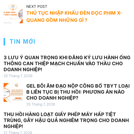
u
NEXT POST
THỦ TỤC NHẬP KHẨU ĐÈN ĐỌC PHIM X-
h
QUANG GỒM NHỮNG GÌ ?
ư
ớ
TIN MỚI
n
g
3 LƯU Ý QUAN TRỌNG KHI ĐĂNG KÝ LƯU HÀNH ỐNG
b
THÔNG CAN THIỆP MẠCH CHUẨN VÀO THẦU CHO
DOANH NGHIỆP!
à
25 Tháng 7, 2026
i
GEL BÔI ÂM ĐẠO NỘP CÔNG BỐ TBYT LOẠI
v
B LIÊN TỤC BỊ THU HỒI: PHƯƠNG ÁN NÀO
i
CHO DOANH NGHIỆP?
25 Tháng 7, 2026
ế
THU HỒI HÀNG LOẠT GIẤY PHÉP MÁY HẤP TIỆT
t
TRÙNG, GÂY HẬU QUẢ NGHIÊM TRỌNG CHO DOANH
NGHIỆP!
21 Tháng 7, 2026