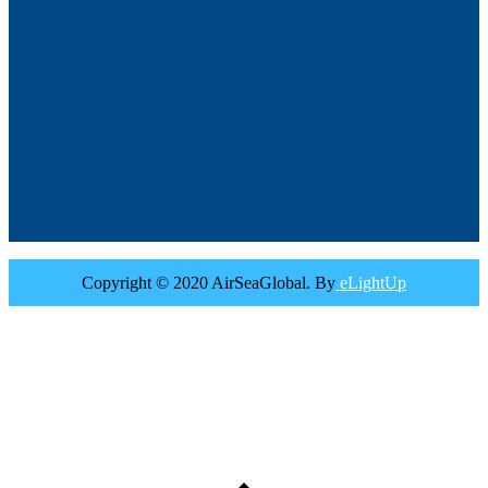
Copyright © 2020 AirSeaGlobal. By
eLightUp