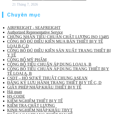
21 Tháng 7, 2026
Chuyên mục
AIRFREIGHT - SEAFREIGHT
Authorized Representative Service
CHỨNG NHẬN TIÊU CHUẨN CHẤT LƯỢNG ISO 13485
CÔNG BỐ ĐỦ ĐIỀU KIỆN MUA BÁN THIẾT BỊ Y TẾ
LOẠI B,C,D
CÔNG BỐ ĐỦ ĐIỀU KIỆN SẢN XUẤT TRANG THIẾT BỊ
Y TẾ
CÔNG BỐ MỸ PHẨM
CÔNG BỐ TIÊU CHUẨN ÁP DỤNG LOẠI A, B
CÔNG BỐ TIÊU CHUẨN ÁP DỤNG TRANG THIẾT BỊ Y
TẾ LOẠI A, B
CSDT – HỒ SƠ KỸ THUẬT CHUNG ASEAN
ĐĂNG KÝ LƯU HÀNH TRANG THIẾT BỊ Y TẾ C, D
GIẤY PHÉP NHẬP KHẨU THIẾT BỊ Y TẾ
Hải quan
HS CODE
KIỂM NGHIỆM THIẾT BỊ Y TẾ
KIỂM TRA CHẤT LƯỢNG
KINH NGHIỆM NHẬP KHẨU TBYT