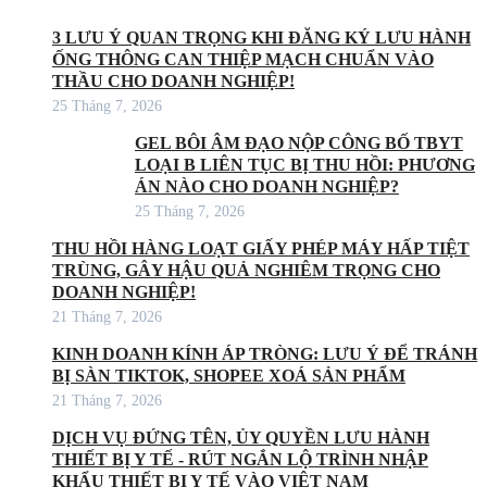
3 LƯU Ý QUAN TRỌNG KHI ĐĂNG KÝ LƯU HÀNH
ỐNG THÔNG CAN THIỆP MẠCH CHUẨN VÀO
THẦU CHO DOANH NGHIỆP!
25 Tháng 7, 2026
GEL BÔI ÂM ĐẠO NỘP CÔNG BỐ TBYT
LOẠI B LIÊN TỤC BỊ THU HỒI: PHƯƠNG
ÁN NÀO CHO DOANH NGHIỆP?
25 Tháng 7, 2026
THU HỒI HÀNG LOẠT GIẤY PHÉP MÁY HẤP TIỆT
TRÙNG, GÂY HẬU QUẢ NGHIÊM TRỌNG CHO
DOANH NGHIỆP!
21 Tháng 7, 2026
KINH DOANH KÍNH ÁP TRÒNG: LƯU Ý ĐỂ TRÁNH
BỊ SÀN TIKTOK, SHOPEE XOÁ SẢN PHẨM
21 Tháng 7, 2026
DỊCH VỤ ĐỨNG TÊN, ỦY QUYỀN LƯU HÀNH
THIẾT BỊ Y TẾ - RÚT NGẮN LỘ TRÌNH NHẬP
KHẨU THIẾT BỊ Y TẾ VÀO VIỆT NAM