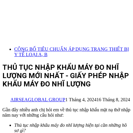
CÔNG BỐ TIÊU CHUẨN ÁP DỤNG TRANG THIẾT BỊ
Y TẾ LOẠI A, B
THỦ TỤC NHẬP KHẨU MÁY ĐO NHĨ
LƯỢNG MỚI NHẤT - GIẤY PHÉP NHẬP
KHẨU MÁY ĐO NHĨ LƯỢNG
AIRSEAGLOBAL GROUP
1 Tháng 4, 2024
16 Tháng 8, 2024
Gần đây nhiều anh chị hỏi em về thủ tục nhập khẩu mặt nạ thở nhập
năm nay với những câu hỏi như:
Thủ tục nhập khẩ
u máy đo nhĩ lượng
hiện tại cần những hồ
sơ gì?