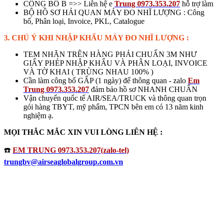
CÔNG BỐ B =>> Liên hệ e
Trung 0973.353.207
hỗ trợ làm
BỘ HỒ SƠ HẢI QUAN MÁY ĐO NHĨ LƯỢNG : Công
bố, Phân loại, Invoice, PKL, Catalogue
3. CHÚ Ý KHI NHẬP KHẨU MÁY ĐO NHĨ LƯỢNG :
TEM NHÃN TRÊN HÀNG PHẢI CHUẨN 3M NHƯ
GIẤY PHÉP NHẬP KHẨU VÀ PHÂN LOẠI, INVOICE
VÀ TỜ KHAI ( TRÙNG NHAU 100% )
Cần làm công bố GẤP (1 ngày) để thông quan - zalo
Em
Trung 0973.353.207
đảm bảo hồ sơ NHANH CHUẨN
Vận chuyển quốc tế AIR/SEA/TRUCK và thông quan trọn
gói hàng TBYT, mỹ phẩm, TPCN bên em có 13 năm kinh
nghiệm ạ.
MỌI THẮC MẮC XIN VUI LÒNG LIÊN HỆ :
☎️
EM TRUNG 0973.353.207(zalo-tel)
trungbv@airseaglobalgroup.com.vn