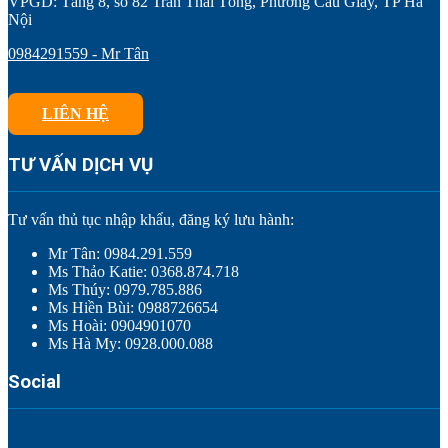
VPGD: Tầng 8, số 82 Trần Thái Tông, Phường Cầu Giấy, TP Hà
Nội
0984291559 - Mr Tân
LIÊN HỆ
TƯ VẤN DỊCH VỤ
Tư vấn thủ tục nhập khẩu, đăng ký lưu hành:
Mr Tân: 0984.291.559
Ms Thảo Katie: 0368.874.718
Ms Thúy: 0979.785.886
Ms Hiền Bùi: 0988726654
Ms Hoài: 0904901070
Ms Hà My: 0928.000.088
Social