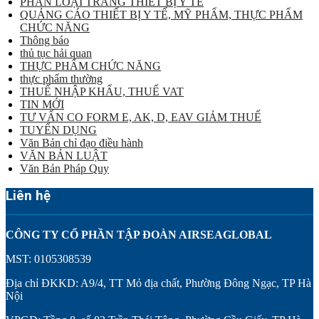
PHÂN LOẠI TRANG THIẾT BỊ Y TẾ
QUẢNG CÁO THIẾT BỊ Y TẾ, MỸ PHẨM, THỰC PHẨM
CHỨC NĂNG
Thông báo
thủ tục hải quan
THỰC PHẨM CHỨC NĂNG
thực phẩm thường
THUẾ NHẬP KHẨU, THUẾ VAT
TIN MỚI
TƯ VẤN CO FORM E, AK, D, EAV GIẢM THUẾ
TUYỂN DỤNG
Văn Bản chỉ đạo điều hành
VĂN BẢN LUẬT
Văn Bản Pháp Quy
Liên hệ
CÔNG TY CỔ PHẦN TẬP ĐOÀN AIRSEAGLOBAL
MST: 0105308539
Địa chỉ ĐKKD: A9/4, TT Mỏ địa chất, Phường Đông Ngạc, TP Hà
Nội