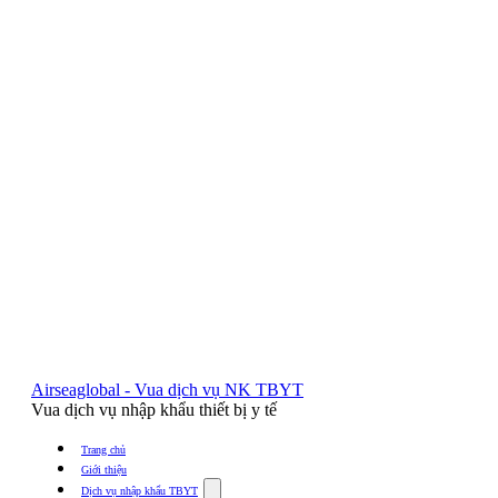
Airseaglobal - Vua dịch vụ NK TBYT
Vua dịch vụ nhập khẩu thiết bị y tế
Trang chủ
Giới thiệu
Show
Dịch vụ nhập khẩu TBYT