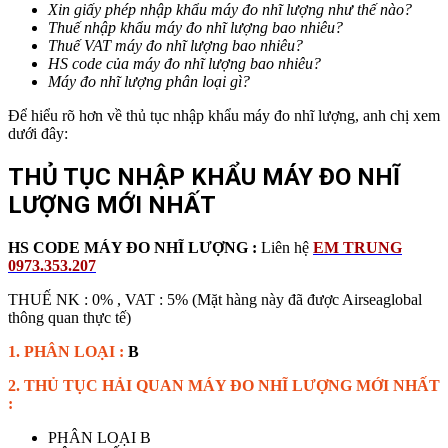
Xin giấy phép nhập khẩu
máy đo nhĩ lượng
như thế nào?
Thuế nhập khẩu
máy đo nhĩ lượng
bao nhiêu?
Thuế VAT
máy đo nhĩ lượng
bao nhiêu?
HS code của
máy đo nhĩ lượng
bao nhiêu?
Máy đo nhĩ lượng
phân loại gì?
Để hiểu rõ hơn về thủ tục nhập khẩu máy đo nhĩ lượng, anh chị xem
dưới đây:
THỦ TỤC NHẬP KHẨU MÁY ĐO NHĨ
LƯỢNG
MỚI NHẤT
HS CODE MÁY ĐO NHĨ LƯỢNG :
Liên hệ
EM TRUNG
0973.353.207
THUẾ NK : 0% , VAT : 5% (Mặt hàng này đã được Airseaglobal
thông quan thực tế)
1. PHÂN LOẠI :
B
2. THỦ TỤC HẢI QUAN MÁY ĐO NHĨ LƯỢNG MỚI NHẤT
:
PHÂN LOẠI B