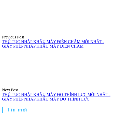
hướng
bài
viết
Previous Post
THỦ TỤC NHẬP KHẨU MÁY ĐIỆN CHÂM MỚI NHẤT -
GIẤY PHÉP NHẬP KHẨU MÁY ĐIỆN CHÂM
Next Post
THỦ TỤC NHẬP KHẨU MÁY ĐO THÍNH LỰC MỚI NHẤT -
GIẤY PHÉP NHẬP KHẨU MÁY ĐO THÍNH LỰC
Tin mới