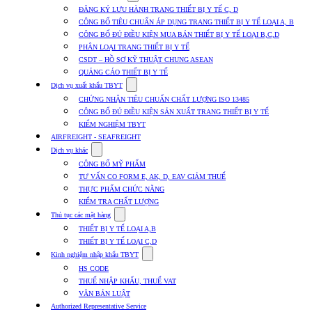
submenu
ĐĂNG KÝ LƯU HÀNH TRANG THIẾT BỊ Y TẾ C, D
for
CÔNG BỐ TIÊU CHUẨN ÁP DỤNG TRANG THIẾT BỊ Y TẾ LOẠI A, B
Dịch
CÔNG BỐ ĐỦ ĐIỀU KIỆN MUA BÁN THIẾT BỊ Y TẾ LOẠI B,C,D
vụ
nhập
PHÂN LOẠI TRANG THIẾT BỊ Y TẾ
khẩu
CSDT – HỒ SƠ KỸ THUẬT CHUNG ASEAN
TBYT
QUẢNG CÁO THIẾT BỊ Y TẾ
Show
Dịch vụ xuất khẩu TBYT
submenu
CHỨNG NHẬN TIÊU CHUẨN CHẤT LƯỢNG ISO 13485
for
CÔNG BỐ ĐỦ ĐIỀU KIỆN SẢN XUẤT TRANG THIẾT BỊ Y TẾ
Dịch
KIỂM NGHIỆM TBYT
vụ
xuất
AIRFREIGHT - SEAFREIGHT
khẩu
Show
Dịch vụ khác
TBYT
submenu
CÔNG BỐ MỸ PHẨM
for
TƯ VẤN CO FORM E, AK, D, EAV GIẢM THUẾ
Dịch
THỰC PHẨM CHỨC NĂNG
vụ
khác
KIỂM TRA CHẤT LƯỢNG
Show
Thủ tục các mặt hàng
submenu
THIẾT BỊ Y TẾ LOẠI A,B
for
THIẾT BỊ Y TẾ LOẠI C,D
Thủ
Show
tục
Kinh nghiệm nhập khẩu TBYT
submenu
các
HS CODE
for
mặt
THUẾ NHẬP KHẨU, THUẾ VAT
Kinh
hàng
VĂN BẢN LUẬT
nghiệm
nhập
Authorized Representative Service