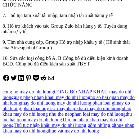
CHỨC NĂNG
7. Thủ tục tạm xuất tái nhập, tạm nhập tái xuất hàng y tế
8. Hỗ trợ khách vào các Group Zalo bán hàng y tế, Tuyển dụng
nhân sự y tế,
9. Tìm nhà cung cấp, Group Hỗ trợ nhập khẩu y tế ( Hệ sinh thái
của Airseaglobal Group )
10. Sửa các loại công bố A, B Công bố đủ điều kiện kinh doanh
BCD, Công bố đủ điều kiện sản xuất TBYT
Share on Facebook
Tweet on Twitter
Share on LinkedIn
Pin on Pinterest
Save to pocket
Share on Reddit
Share via Email
cong bo may do nhi luong
CONG BO NHAP KHAU may do nhi
luong
giay phep nhap khau may do nhi luong
ho so hai quan may do
nhi luong
may do nhi luong may do nhi luong phan loai gi
may do
nhi luong phan loai quy tac may
nhap khau may do nhi luong
nhap
khau may do nhi luong nhu the nao
phan loai may do nhi luong
thu
tuc hai quan may do nhi luong
Thu tuc nhap khau may do nhi
luong
Thủ tục nhập khẩu may do nhi luong gồm những gì
thue nhap
khau may do nhi luong
thue vat may do nhi luong
Điều