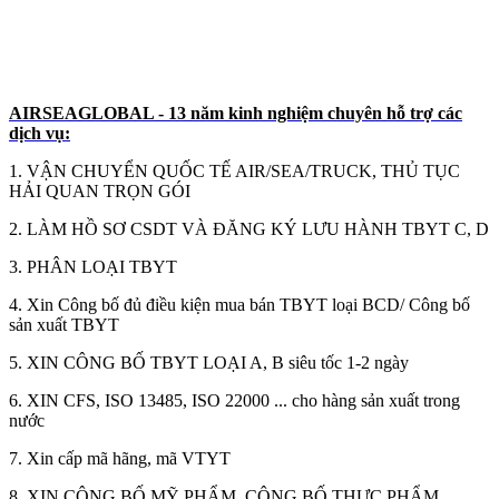
AIRSEAGLOBAL - 13 năm kinh nghiệm chuyên hỗ trợ các
dịch vụ:
1. VẬN CHUYỂN QUỐC TẾ AIR/SEA/TRUCK, THỦ TỤC
HẢI QUAN TRỌN GÓI
2. LÀM HỒ SƠ CSDT VÀ ĐĂNG KÝ LƯU HÀNH TBYT C, D
3. PHÂN LOẠI TBYT
4. Xin Công bố đủ điều kiện mua bán TBYT loại BCD/ Công bố
sản xuất TBYT
5. XIN CÔNG BỐ TBYT LOẠI A, B siêu tốc 1-2 ngày
6. XIN CFS, ISO 13485, ISO 22000 ... cho hàng sản xuất trong
nước
7. Xin cấp mã hãng, mã VTYT
8. XIN CÔNG BỐ MỸ PHẨM, CÔNG BỐ THỰC PHẨM