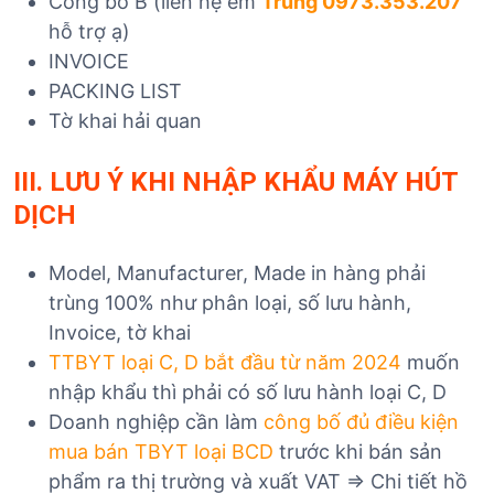
Công bố B (liên hệ em
Trung 0973.353.207
hỗ trợ ạ)
INVOICE
PACKING LIST
Tờ khai hải quan
III. LƯU Ý KHI NHẬP KHẨU MÁY HÚT
DỊCH
Model, Manufacturer, Made in hàng phải
trùng 100% như phân loại, số lưu hành,
Invoice, tờ khai
TTBYT loại C, D bắt đầu từ năm 2024
muốn
nhập khẩu thì phải có số lưu hành loại C, D
Doanh nghiệp cần làm
công bố đủ điều kiện
mua bán TBYT loại BCD
trước khi bán sản
phẩm ra thị trường và xuất VAT => Chi tiết hồ