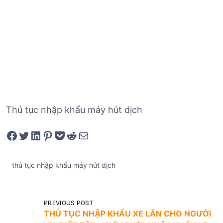
Thủ tục nhập khẩu máy hút dịch
Share on Facebook
Tweet on Twitter
Share on LinkedIn
Pin on Pinterest
Save to pocket
Share on Reddit
Share via Email
thủ tục nhập khẩu máy hút dịch
Đ
PREVIOUS POST
THỦ TỤC NHẬP KHẨU XE LĂN CHO NGƯỜI
i