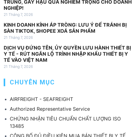
TRÙNG, GÂY HẬU QUẢ NGHIÊM TRỌNG CHO DOANH
NGHIỆP!
21 Tháng 7, 2026
KINH DOANH KÍNH ÁP TRÒNG: LƯU Ý ĐỂ TRÁNH BỊ
SÀN TIKTOK, SHOPEE XOÁ SẢN PHẨM
21 Tháng 7, 2026
DỊCH VỤ ĐỨNG TÊN, ỦY QUYỀN LƯU HÀNH THIẾT BỊ
Y TẾ - RÚT NGẮN LỘ TRÌNH NHẬP KHẨU THIẾT BỊ Y
TẾ VÀO VIỆT NAM
21 Tháng 7, 2026
CHUYÊN MỤC
AIRFREIGHT - SEAFREIGHT
Authorized Representative Service
CHỨNG NHẬN TIÊU CHUẨN CHẤT LƯỢNG ISO
13485
CÔNG BỐ ĐỦ ĐIỀU KIỆN MUA BÁN THIẾT BỊ Y TẾ