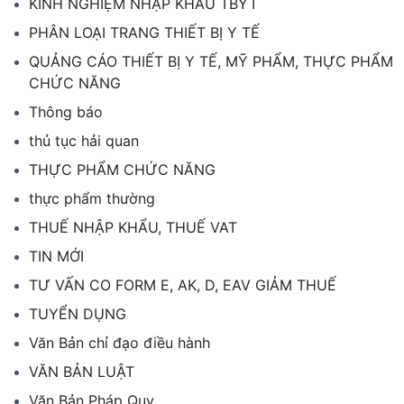
KINH NGHIỆM NHẬP KHẨU TBYT
PHÂN LOẠI TRANG THIẾT BỊ Y TẾ
QUẢNG CÁO THIẾT BỊ Y TẾ, MỸ PHẨM, THỰC PHẨM
CHỨC NĂNG
Thông báo
thủ tục hải quan
THỰC PHẨM CHỨC NĂNG
thực phẩm thường
THUẾ NHẬP KHẨU, THUẾ VAT
TIN MỚI
TƯ VẤN CO FORM E, AK, D, EAV GIẢM THUẾ
TUYỂN DỤNG
Văn Bản chỉ đạo điều hành
VĂN BẢN LUẬT
Văn Bản Pháp Quy