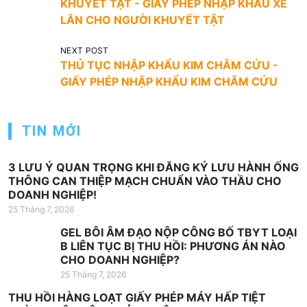
KHUYẾT TẬT - GIẤY PHÉP NHẬP KHẨU XE
ề
LĂN CHO NGƯỜI KHUYẾT TẬT
u
NEXT POST
h
THỦ TỤC NHẬP KHẨU KIM CHÂM CỨU -
ư
GIẤY PHÉP NHẬP KHẨU KIM CHÂM CỨU
ớ
n
TIN MỚI
g
b
3 LƯU Ý QUAN TRỌNG KHI ĐĂNG KÝ LƯU HÀNH ỐNG
à
THÔNG CAN THIỆP MẠCH CHUẨN VÀO THẦU CHO
DOANH NGHIỆP!
i
25 Tháng 7, 2026
v
GEL BÔI ÂM ĐẠO NỘP CÔNG BỐ TBYT LOẠI
i
B LIÊN TỤC BỊ THU HỒI: PHƯƠNG ÁN NÀO
CHO DOANH NGHIỆP?
ế
25 Tháng 7, 2026
t
THU HỒI HÀNG LOẠT GIẤY PHÉP MÁY HẤP TIỆT