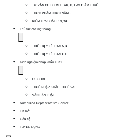
for
TƯ VẤN CO FORM E, AK, D, EAV GIẢM THUẾ
Dịch
THỰC PHẨM CHỨC NĂNG
vụ
KIỂM TRA CHẤT LƯỢNG
khác
Thủ tục các mặt hàng
Show
submenu
THIẾT BỊ Y TẾ LOẠI A,B
for
THIẾT BỊ Y TẾ LOẠI C,D
Thủ
Kinh nghiệm nhập khẩu TBYT
tục
Show
các
submenu
HS CODE
mặt
for
THUẾ NHẬP KHẨU, THUẾ VAT
hàng
Kinh
VĂN BẢN LUẬT
nghiệm
Authorized Representative Service
nhập
Tin mới
khẩu
Liên hệ
TBYT
TUYỂN DỤNG