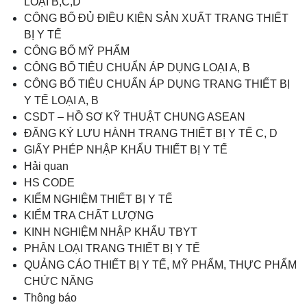
LOẠI B,C,D
CÔNG BỐ ĐỦ ĐIỀU KIỆN SẢN XUẤT TRANG THIẾT
BỊ Y TẾ
CÔNG BỐ MỸ PHẨM
CÔNG BỐ TIÊU CHUẨN ÁP DỤNG LOẠI A, B
CÔNG BỐ TIÊU CHUẨN ÁP DỤNG TRANG THIẾT BỊ
Y TẾ LOẠI A, B
CSDT – HỒ SƠ KỸ THUẬT CHUNG ASEAN
ĐĂNG KÝ LƯU HÀNH TRANG THIẾT BỊ Y TẾ C, D
GIẤY PHÉP NHẬP KHẨU THIẾT BỊ Y TẾ
Hải quan
HS CODE
KIỂM NGHIỆM THIẾT BỊ Y TẾ
KIỂM TRA CHẤT LƯỢNG
KINH NGHIỆM NHẬP KHẨU TBYT
PHÂN LOẠI TRANG THIẾT BỊ Y TẾ
QUẢNG CÁO THIẾT BỊ Y TẾ, MỸ PHẨM, THỰC PHẨM
CHỨC NĂNG
Thông báo