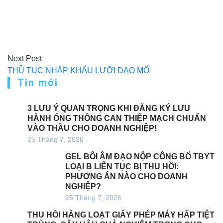
bài
viết
Next Post
THỦ TỤC NHẬP KHẨU LƯỠI DAO MỔ
Tin mới
3 LƯU Ý QUAN TRỌNG KHI ĐĂNG KÝ LƯU
HÀNH ỐNG THÔNG CAN THIỆP MẠCH CHUẨN
VÀO THẦU CHO DOANH NGHIỆP!
25 Tháng 7, 2026
GEL BÔI ÂM ĐẠO NỘP CÔNG BỐ TBYT
LOẠI B LIÊN TỤC BỊ THU HỒI:
PHƯƠNG ÁN NÀO CHO DOANH
NGHIỆP?
25 Tháng 7, 2026
THU HỒI HÀNG LOẠT GIẤY PHÉP MÁY HẤP TIỆT