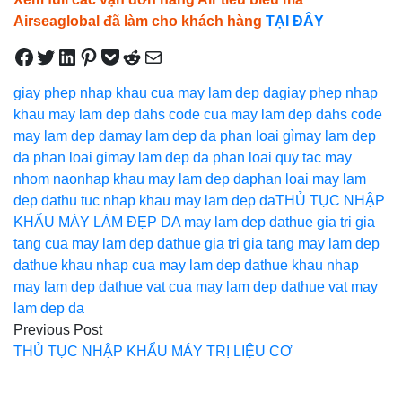
Airseaglobal đã làm cho khách hàng
TẠI ĐÂY
Share on Facebook
Tweet on Twitter
Share on LinkedIn
Pin on Pinterest
Save to pocket
Share on Reddit
Share via Email
giay phep nhap khau cua may lam dep da
giay phep nhap
khau may lam dep da
hs code cua may lam dep da
hs code
may lam dep da
may lam dep da phan loai gì
may lam dep
da phan loai gi
may lam dep da phan loai quy tac may
nhom nao
nhap khau may lam dep da
phan loai may lam
dep da
thu tuc nhap khau may lam dep da
THỦ TỤC NHẬP
KHẨU MÁY LÀM ĐẸP DA may lam dep da
thue gia tri gia
tang cua may lam dep da
thue gia tri gia tang may lam dep
da
thue khau nhap cua may lam dep da
thue khau nhap
may lam dep da
thue vat cua may lam dep da
thue vat may
lam dep da
Điều
Previous Post
THỦ TỤC NHẬP KHẨU MÁY TRỊ LIỆU CƠ
hướng