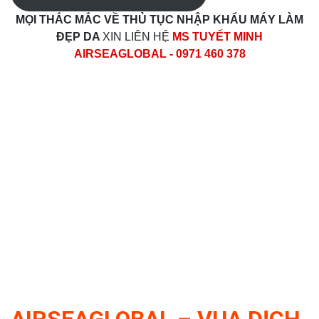
MỌI THẮC MẮC VỀ THỦ TỤC
NHẬP KHẨU MÁY LÀM
ĐẸP DA
XIN LIÊN HỆ
MS TUYẾT MINH
AIRSEAGLOBAL - 0971 460 378
AIRSEAGLOBAL – VUA DỊCH