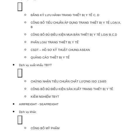
Show
submenu
ĐĂNG KÝ LƯU HÀNH TRANG THIẾT BỊ Y TẾ C, D
for
CÔNG BỐ TIÊU CHUẨN ÁP DỤNG TRANG THIẾT BỊ Y TẾ LOẠI A,
Dịch
B
vụ
CÔNG BỐ ĐỦ ĐIỀU KIỆN MUA BÁN THIẾT BỊ Y TẾ LOẠI B,C,D
nhập
PHÂN LOẠI TRANG THIẾT BỊ Y TẾ
khẩu
CSDT – HỒ SƠ KỸ THUẬT CHUNG ASEAN
TBYT
QUẢNG CÁO THIẾT BỊ Y TẾ
Dịch vụ xuất khẩu TBYT
Show
submenu
CHỨNG NHẬN TIÊU CHUẨN CHẤT LƯỢNG ISO 13485
for
CÔNG BỐ ĐỦ ĐIỀU KIỆN SẢN XUẤT TRANG THIẾT BỊ Y TẾ
Dịch
KIỂM NGHIỆM TBYT
vụ
AIRFREIGHT - SEAFREIGHT
xuất
Dịch vụ khác
khẩu
Show
TBYT
submenu
CÔNG BỐ MỸ PHẨM