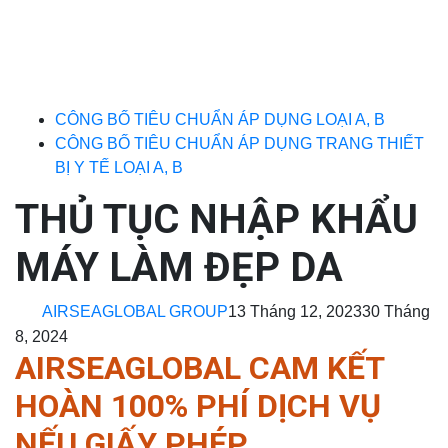
CÔNG BỐ TIÊU CHUẨN ÁP DỤNG LOẠI A, B
CÔNG BỐ TIÊU CHUẨN ÁP DỤNG TRANG THIẾT
BỊ Y TẾ LOẠI A, B
THỦ TỤC NHẬP KHẨU
MÁY LÀM ĐẸP DA
AIRSEAGLOBAL GROUP
13 Tháng 12, 2023
30 Tháng
8, 2024
AIRSEAGLOBAL CAM KẾT
HOÀN 100% PHÍ DỊCH VỤ
NẾU GIẤY PHÉP