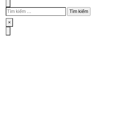
Search
Tìm
kiếm
Close
×
cho:
Menu