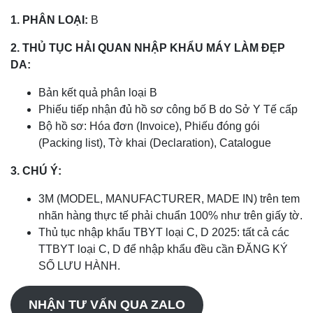
1. PHÂN LOẠI:
B
2. THỦ TỤC HẢI QUAN NHẬP KHẨU MÁY LÀM ĐẸP
DA:
Bản kết quả phân loại B
Phiếu tiếp nhận đủ hồ sơ công bố B do Sở Y Tế cấp
Bộ hồ sơ: Hóa đơn (Invoice), Phiếu đóng gói
(Packing list), Tờ khai (Declaration), Catalogue
3. CHÚ Ý:
3M (MODEL, MANUFACTURER, MADE IN) trên tem
nhãn hàng thực tế phải chuẩn 100% như trên giấy tờ.
Thủ tục nhập khẩu TBYT loại C, D 2025: tất cả các
TTBYT loại C, D để nhập khẩu đều cần ĐĂNG KÝ
SỐ LƯU HÀNH.
NHẬN TƯ VẤN QUA ZALO