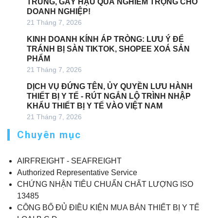
TRÙNG, GÂY HẬU QUẢ NGHIÊM TRỌNG CHO
DOANH NGHIỆP!
21 Tháng 7, 2026
KINH DOANH KÍNH ÁP TRÒNG: LƯU Ý ĐỂ
TRÁNH BỊ SÀN TIKTOK, SHOPEE XOÁ SẢN
PHẨM
21 Tháng 7, 2026
DỊCH VỤ ĐỨNG TÊN, ỦY QUYỀN LƯU HÀNH
THIẾT BỊ Y TẾ - RÚT NGẮN LỘ TRÌNH NHẬP
KHẨU THIẾT BỊ Y TẾ VÀO VIỆT NAM
21 Tháng 7, 2026
Chuyên mục
AIRFREIGHT - SEAFREIGHT
Authorized Representative Service
CHỨNG NHẬN TIÊU CHUẨN CHẤT LƯỢNG ISO
13485
CÔNG BỐ ĐỦ ĐIỀU KIỆN MUA BÁN THIẾT BỊ Y TẾ