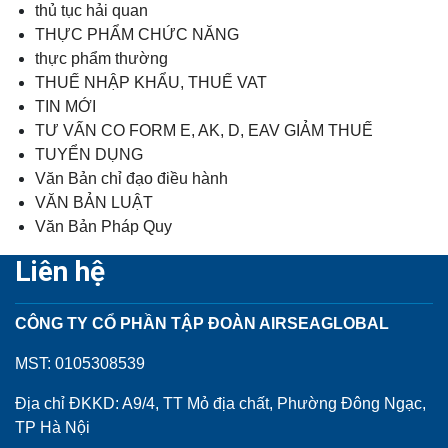
thủ tục hải quan
THỰC PHẨM CHỨC NĂNG
thực phẩm thường
THUẾ NHẬP KHẨU, THUẾ VAT
TIN MỚI
TƯ VẤN CO FORM E, AK, D, EAV GIẢM THUẾ
TUYỂN DỤNG
Văn Bản chỉ đạo điều hành
VĂN BẢN LUẬT
Văn Bản Pháp Quy
Liên hệ
CÔNG TY CỔ PHẦN TẬP ĐOÀN AIRSEAGLOBAL
MST: 0105308539
Địa chỉ ĐKKD: A9/4, TT Mỏ địa chất, Phường Đông Ngạc,
TP Hà Nội