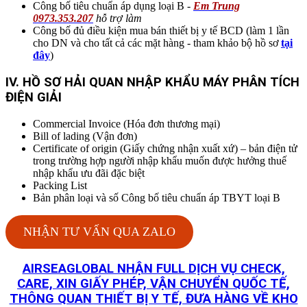
Công bố tiêu chuẩn áp dụng loại B -
Em Trung
0973.353.207
hỗ trợ làm
Công bố đủ điều kiện mua bán thiết bị y tế BCD (làm 1 lần
cho DN và cho tất cả các mặt hàng - tham khảo bộ hồ sơ
tại
đây
)
IV. HỒ SƠ HẢI QUAN NHẬP KHẨU MÁY PHÂN TÍCH
ĐIỆN GIẢI
Commercial Invoice (Hóa đơn thương mại)
Bill of lading (Vận đơn)
Certificate of origin (Giấy chứng nhận xuất xứ) – bản điện tử
trong trường hợp người nhập khẩu muốn được hưởng thuế
nhập khẩu ưu đãi đặc biệt
Packing List
Bản phân loại và số Công bố tiêu chuẩn áp TBYT loại B
NHẬN TƯ VẤN QUA ZALO
AIRSEAGLOBAL NHẬN FULL DỊCH VỤ CHECK,
CARE, XIN GIẤY PHÉP, VẬN CHUYỂN QUỐC TẾ,
THÔNG QUAN THIẾT BỊ Y TẾ, ĐƯA HÀNG VỀ KHO