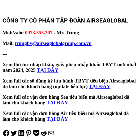
---
CÔNG TY CỔ PHẦN TẬP ĐOÀN AIRSEAGLOBAL
Mob/zalo:
0973.353.207
- Mr. Trung
Mail:
trungbv@airseaglobalgroup.com.vn
---
Xem thủ tục nhập khẩu, giấy phép nhập khẩu TBYT mới nhất
năm 2024, 2025
TẠI ĐÂY
Xem full các số đăng ký lưu hành TBYT tiêu biểu Airseaglobal
đã làm cho khách hàng (update liên tục)
TẠI ĐÂY
Xem full các vận đơn hàng Sea tiêu biểu mà Airseaglobal đã
làm cho khách hàng
TẠI ĐÂY
Xem full các vận đơn hàng Air tiêu biểu mà Airseaglobal đã
làm cho khách hàng
TẠI ĐÂY
Share on Facebook
Tweet on Twitter
Share on LinkedIn
Pin on Pinterest
Save to pocket
Share on Reddit
Share via Email