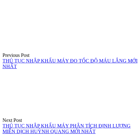
Điều
hướng
bài
viết
Previous Post
THỦ TỤC NHẬP KHẨU MÁY ĐO TỐC ĐỘ MÁU LẮNG MỚI
NHẤT
Next Post
THỦ TỤC NHẬP KHẨU MÁY PHÂN TÍCH ĐỊNH LƯỢNG
MIỄN DỊCH HUỲNH QUANG MỚI NHẤT