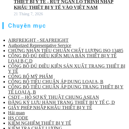
THIẾT BỊ Y TẾ - RÚT NGẮN LỘ TRÌNH NHẬP
KHẨU THIẾT BỊ Y TẾ VÀO VIỆT NAM
21 Tháng 7, 2026
Chuyên mục
AIRFREIGHT - SEAFREIGHT
Authorized Representative Service
CHỨNG NHẬN TIÊU CHUẨN CHẤT LƯỢNG ISO 13485
CÔNG BỐ ĐỦ ĐIỀU KIỆN MUA BÁN THIẾT BỊ Y TẾ
LOẠI B,C,D
CÔNG BỐ ĐỦ ĐIỀU KIỆN SẢN XUẤT TRANG THIẾT BỊ
Y TẾ
CÔNG BỐ MỸ PHẨM
CÔNG BỐ TIÊU CHUẨN ÁP DỤNG LOẠI A, B
CÔNG BỐ TIÊU CHUẨN ÁP DỤNG TRANG THIẾT BỊ Y
TẾ LOẠI A, B
CSDT – HỒ SƠ KỸ THUẬT CHUNG ASEAN
ĐĂNG KÝ LƯU HÀNH TRANG THIẾT BỊ Y TẾ C, D
GIẤY PHÉP NHẬP KHẨU THIẾT BỊ Y TẾ
Hải quan
HS CODE
KIỂM NGHIỆM THIẾT BỊ Y TẾ
KIỂM TRA CHẤT LƯỢNG