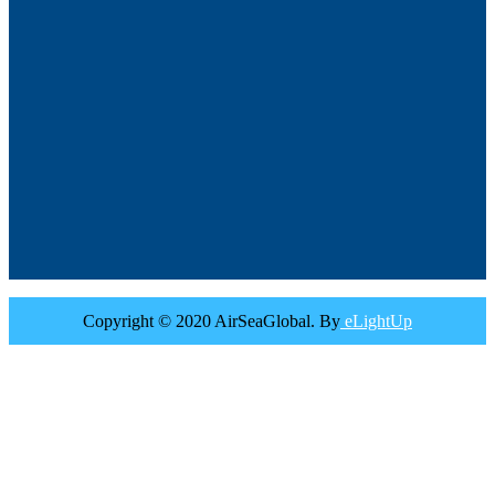
Copyright © 2020 AirSeaGlobal. By
eLightUp