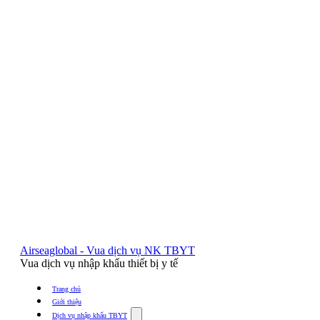
Airseaglobal - Vua dịch vụ NK TBYT
Vua dịch vụ nhập khẩu thiết bị y tế
Trang chủ
Giới thiệu
Show
Dịch vụ nhập khẩu TBYT