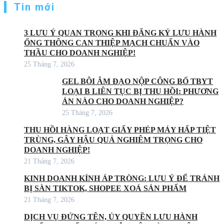
Tin mới
3 LƯU Ý QUAN TRỌNG KHI ĐĂNG KÝ LƯU HÀNH
ỐNG THÔNG CAN THIỆP MẠCH CHUẨN VÀO
THẦU CHO DOANH NGHIỆP!
25 Tháng 7, 2026
GEL BÔI ÂM ĐẠO NỘP CÔNG BỐ TBYT
LOẠI B LIÊN TỤC BỊ THU HỒI: PHƯƠNG
ÁN NÀO CHO DOANH NGHIỆP?
25 Tháng 7, 2026
THU HỒI HÀNG LOẠT GIẤY PHÉP MÁY HẤP TIỆT
TRÙNG, GÂY HẬU QUẢ NGHIÊM TRỌNG CHO
DOANH NGHIỆP!
21 Tháng 7, 2026
KINH DOANH KÍNH ÁP TRÒNG: LƯU Ý ĐỂ TRÁNH
BỊ SÀN TIKTOK, SHOPEE XOÁ SẢN PHẨM
21 Tháng 7, 2026
DỊCH VỤ ĐỨNG TÊN, ỦY QUYỀN LƯU HÀNH