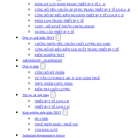
submenu
ĐĂNG KÝ LƯU HÀNH TRANG THIẾT BỊ Y TẾ C, D
for
CÔNG BỐ TIÊU CHUẨN ÁP DỤNG TRANG THIẾT BỊ Y TẾ LOẠI A, B
Dịch
CÔNG BỐ ĐỦ ĐIỀU KIỆN MUA BÁN THIẾT BỊ Y TẾ LOẠI B,C,D
vụ
nhập
PHÂN LOẠI TRANG THIẾT BỊ Y TẾ
khẩu
CSDT – HỒ SƠ KỸ THUẬT CHUNG ASEAN
TBYT
QUẢNG CÁO THIẾT BỊ Y TẾ
Show
Dịch vụ xuất khẩu TBYT
submenu
CHỨNG NHẬN TIÊU CHUẨN CHẤT LƯỢNG ISO 13485
for
CÔNG BỐ ĐỦ ĐIỀU KIỆN SẢN XUẤT TRANG THIẾT BỊ Y TẾ
Dịch
KIỂM NGHIỆM TBYT
vụ
xuất
AIRFREIGHT - SEAFREIGHT
khẩu
Show
Dịch vụ khác
TBYT
submenu
CÔNG BỐ MỸ PHẨM
for
TƯ VẤN CO FORM E, AK, D, EAV GIẢM THUẾ
Dịch
THỰC PHẨM CHỨC NĂNG
vụ
khác
KIỂM TRA CHẤT LƯỢNG
Show
Thủ tục các mặt hàng
submenu
THIẾT BỊ Y TẾ LOẠI A,B
for
THIẾT BỊ Y TẾ LOẠI C,D
Thủ
Show
tục
Kinh nghiệm nhập khẩu TBYT
submenu
các
HS CODE
for
mặt
THUẾ NHẬP KHẨU, THUẾ VAT
Kinh
hàng
VĂN BẢN LUẬT
nghiệm
nhập
Authorized Representative Service