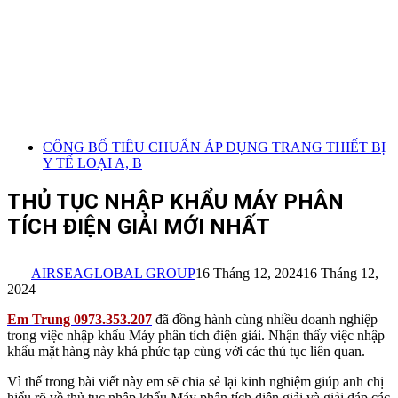
CÔNG BỐ TIÊU CHUẨN ÁP DỤNG TRANG THIẾT BỊ
Y TẾ LOẠI A, B
THỦ TỤC NHẬP KHẨU MÁY PHÂN
TÍCH ĐIỆN GIẢI MỚI NHẤT
AIRSEAGLOBAL GROUP
16 Tháng 12, 2024
16 Tháng 12,
2024
Em Trung 0973.353.207
đã đồng hành cùng nhiều doanh nghiệp
trong việc nhập khẩu Máy phân tích điện giải. Nhận thấy việc nhập
khẩu mặt hàng này khá phức tạp cùng với các thủ tục liên quan.
Vì thế trong bài viết này em sẽ chia sẻ lại kinh nghiệm giúp anh chị
hiểu rõ về thủ tục nhập khẩu Máy phân tích điện giải và giải đáp các