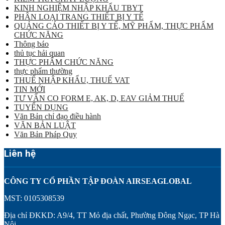
KINH NGHIỆM NHẬP KHẨU TBYT
PHÂN LOẠI TRANG THIẾT BỊ Y TẾ
QUẢNG CÁO THIẾT BỊ Y TẾ, MỸ PHẨM, THỰC PHẨM
CHỨC NĂNG
Thông báo
thủ tục hải quan
THỰC PHẨM CHỨC NĂNG
thực phẩm thường
THUẾ NHẬP KHẨU, THUẾ VAT
TIN MỚI
TƯ VẤN CO FORM E, AK, D, EAV GIẢM THUẾ
TUYỂN DỤNG
Văn Bản chỉ đạo điều hành
VĂN BẢN LUẬT
Văn Bản Pháp Quy
Liên hệ
CÔNG TY CỔ PHẦN TẬP ĐOÀN AIRSEAGLOBAL
MST: 0105308539
Địa chỉ ĐKKD: A9/4, TT Mỏ địa chất, Phường Đông Ngạc, TP Hà
Nội