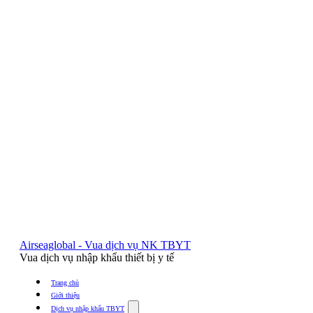
Airseaglobal - Vua dịch vụ NK TBYT
Vua dịch vụ nhập khẩu thiết bị y tế
Trang chủ
Giới thiệu
Show
Dịch vụ nhập khẩu TBYT