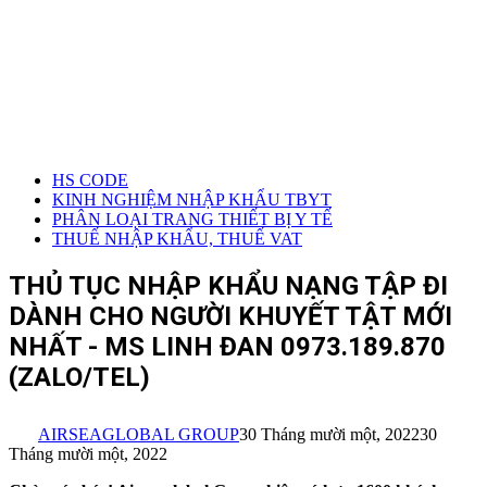
HS CODE
KINH NGHIỆM NHẬP KHẨU TBYT
PHÂN LOẠI TRANG THIẾT BỊ Y TẾ
THUẾ NHẬP KHẨU, THUẾ VAT
THỦ TỤC NHẬP KHẨU NẠNG TẬP ĐI
DÀNH CHO NGƯỜI KHUYẾT TẬT MỚI
NHẤT - MS LINH ĐAN 0973.189.870
(ZALO/TEL)
AIRSEAGLOBAL GROUP
30 Tháng mười một, 2022
30
Tháng mười một, 2022