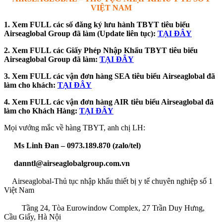
VIỆT NAM
1. Xem FULL các số đăng ký lưu hành TBYT tiêu biểu
Airseaglobal Group đã làm (Update liên tục):
TẠI ĐÂY
2. Xem FULL các Giấy Phép Nhập Khẩu TBYT tiêu biểu
Airseaglobal Group đã làm:
TẠI ĐÂY
3. Xem FULL các vận đơn hàng SEA tiêu biểu
Airseaglobal đã
làm cho khách:
TẠI ĐÂY
4. Xem FULL các vận đơn hàng AIR tiêu biểu Airseaglobal đã
làm cho Khách Hàng:
TẠI ĐÂY
Mọi vướng mắc về hàng TBYT, anh chị LH:
Ms Linh Đan – 0973.189.870 (zalo/tel)
danntl@airseaglobalgroup.com.vn
Airseaglobal-Thủ tục nhập khẩu thiết bị y tế chuyên nghiệp số 1
Việt Nam
Tầng 24, Tòa Eurowindow Complex, 27 Trần Duy Hưng,
Cầu Giấy, Hà Nội