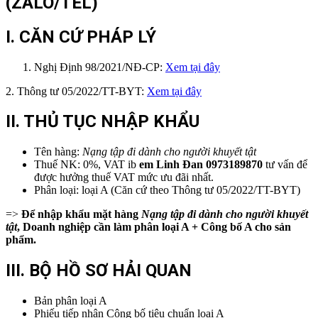
(ZALO/TEL)
I. CĂN CỨ PHÁP LÝ
Nghị Định 98/2021/NĐ-CP:
Xem tại đây
2. Thông tư 05/2022/TT-BYT:
Xem tại đây
II. THỦ TỤC NHẬP KHẨU
Tên hàng:
Nạng tập đi
dành cho người khuyết tật
Thuế NK: 0%, VAT ib
em
Linh Đan 0973189870
tư vấn để
được hưởng thuế VAT mức ưu đãi nhất.
Phân loại: loại A (Căn cứ theo Thông tư 05/2022/TT-BYT)
=>
Để nhập khẩu mặt hàng
Nạng
tập đi
dành cho người khuyết
tật
, Doanh nghiệp cần làm phân loại A + Công bố A cho sản
phẩm.
III. BỘ HỒ SƠ HẢI QUAN
Bản phân loại A
Phiếu tiếp nhận Công bố tiêu chuẩn loại A