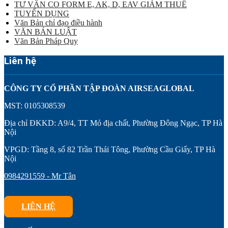
TƯ VẤN CO FORM E, AK, D, EAV GIẢM THUẾ
TUYỂN DỤNG
Văn Bản chỉ đạo điều hành
VĂN BẢN LUẬT
Văn Bản Pháp Quy
Liên hệ
CÔNG TY CỔ PHẦN TẬP ĐOÀN AIRSEAGLOBAL
MST: 0105308539
Địa chỉ ĐKKD: A9/4, TT Mỏ địa chất, Phường Đông Ngạc, TP Hà
Nội
VPGD: Tầng 8, số 82 Trần Thái Tông, Phường Cầu Giấy, TP Hà
Nội
0984291559 - Mr Tân
LIÊN HỆ