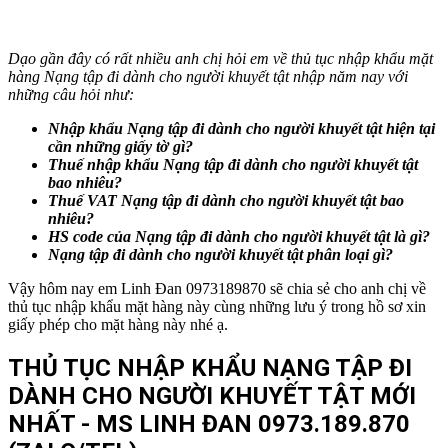
Dạo gần đây có rất nhiều anh chị hỏi em về thủ tục nhập khẩu mặt
hàng Nạng tập đi dành cho người khuyết tật nhập năm nay với
những câu hỏi như:
Nhập khẩu
Nạng
tập đi
dành cho người khuyết tật
hiện tại
cần những giấy tờ gì?
Thuế nhập khẩu
Nạng
tập đi
dành cho người khuyết tật
bao nhiêu?
Thuế VAT
Nạng
tập đi
dành cho người khuyết tật
bao
nhiêu?
HS code của
Nạng
tập đi
dành cho người khuyết tật
là gì?
Nạng
tập đi
dành cho người khuyết tật
phân loại gì?
Vậy hôm nay em Linh Đan 0973189870 sẽ chia sẻ cho anh chị về
thủ tục nhập khẩu mặt hàng này cùng những lưu ý trong hồ sơ xin
giấy phép cho mặt hàng này nhé ạ.
THỦ TỤC NHẬP KHẨU NẠNG TẬP ĐI
DÀNH CHO NGƯỜI KHUYẾT TẬT MỚI
NHẤT - MS LINH ĐAN 0973.189.870