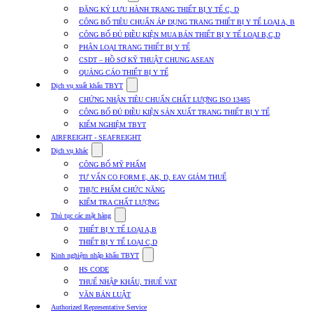
submenu
ĐĂNG KÝ LƯU HÀNH TRANG THIẾT BỊ Y TẾ C, D
for
CÔNG BỐ TIÊU CHUẨN ÁP DỤNG TRANG THIẾT BỊ Y TẾ LOẠI A, B
Dịch
CÔNG BỐ ĐỦ ĐIỀU KIỆN MUA BÁN THIẾT BỊ Y TẾ LOẠI B,C,D
vụ
nhập
PHÂN LOẠI TRANG THIẾT BỊ Y TẾ
khẩu
CSDT – HỒ SƠ KỸ THUẬT CHUNG ASEAN
TBYT
QUẢNG CÁO THIẾT BỊ Y TẾ
Show
Dịch vụ xuất khẩu TBYT
submenu
CHỨNG NHẬN TIÊU CHUẨN CHẤT LƯỢNG ISO 13485
for
CÔNG BỐ ĐỦ ĐIỀU KIỆN SẢN XUẤT TRANG THIẾT BỊ Y TẾ
Dịch
KIỂM NGHIỆM TBYT
vụ
xuất
AIRFREIGHT - SEAFREIGHT
khẩu
Show
Dịch vụ khác
TBYT
submenu
CÔNG BỐ MỸ PHẨM
for
TƯ VẤN CO FORM E, AK, D, EAV GIẢM THUẾ
Dịch
THỰC PHẨM CHỨC NĂNG
vụ
khác
KIỂM TRA CHẤT LƯỢNG
Show
Thủ tục các mặt hàng
submenu
THIẾT BỊ Y TẾ LOẠI A,B
for
THIẾT BỊ Y TẾ LOẠI C,D
Thủ
Show
tục
Kinh nghiệm nhập khẩu TBYT
submenu
các
HS CODE
for
mặt
THUẾ NHẬP KHẨU, THUẾ VAT
Kinh
hàng
VĂN BẢN LUẬT
nghiệm
nhập
Authorized Representative Service