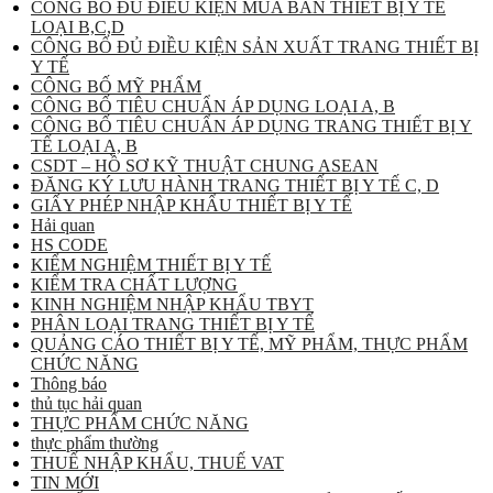
CÔNG BỐ ĐỦ ĐIỀU KIỆN MUA BÁN THIẾT BỊ Y TẾ
LOẠI B,C,D
CÔNG BỐ ĐỦ ĐIỀU KIỆN SẢN XUẤT TRANG THIẾT BỊ
Y TẾ
CÔNG BỐ MỸ PHẨM
CÔNG BỐ TIÊU CHUẨN ÁP DỤNG LOẠI A, B
CÔNG BỐ TIÊU CHUẨN ÁP DỤNG TRANG THIẾT BỊ Y
TẾ LOẠI A, B
CSDT – HỒ SƠ KỸ THUẬT CHUNG ASEAN
ĐĂNG KÝ LƯU HÀNH TRANG THIẾT BỊ Y TẾ C, D
GIẤY PHÉP NHẬP KHẨU THIẾT BỊ Y TẾ
Hải quan
HS CODE
KIỂM NGHIỆM THIẾT BỊ Y TẾ
KIỂM TRA CHẤT LƯỢNG
KINH NGHIỆM NHẬP KHẨU TBYT
PHÂN LOẠI TRANG THIẾT BỊ Y TẾ
QUẢNG CÁO THIẾT BỊ Y TẾ, MỸ PHẨM, THỰC PHẨM
CHỨC NĂNG
Thông báo
thủ tục hải quan
THỰC PHẨM CHỨC NĂNG
thực phẩm thường
THUẾ NHẬP KHẨU, THUẾ VAT
TIN MỚI