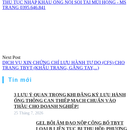
THỦ TỤC NHẬP KHẨU ỐNG NỘI SOI TAI MŨI HỌNG - MS
TRANG 0395.646.841
Next Post
DỊCH VỤ XIN CHỨNG CHỈ LƯU HÀNH TỰ DO (CFS) CHO
TRANG TBYT (KHẨU TRANG, GĂNG TAY,...)
Tin mới
3 LƯU Ý QUAN TRỌNG KHI ĐĂNG KÝ LƯU HÀNH
ỐNG THÔNG CAN THIỆP MẠCH CHUẨN VÀO
THẦU CHO DOANH NGHIỆP!
25 Tháng 7, 2026
GEL BÔI ÂM ĐẠO NỘP CÔNG BỐ TBYT
LOẠI B LIÊN TỤC BỊ THU HỒI: PHƯƠNG