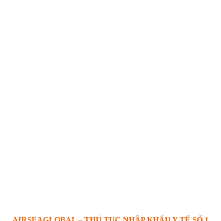
AIRSEAGLOBAL – THỦ TỤC NHẬP KHẨU Y TẾ SỐ 1