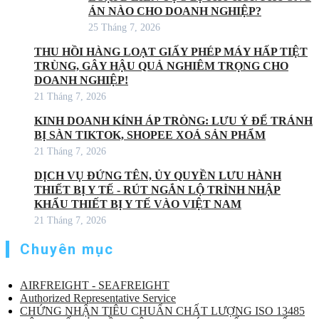
ÁN NÀO CHO DOANH NGHIỆP?
25 Tháng 7, 2026
THU HỒI HÀNG LOẠT GIẤY PHÉP MÁY HẤP TIỆT
TRÙNG, GÂY HẬU QUẢ NGHIÊM TRỌNG CHO
DOANH NGHIỆP!
21 Tháng 7, 2026
KINH DOANH KÍNH ÁP TRÒNG: LƯU Ý ĐỂ TRÁNH
BỊ SÀN TIKTOK, SHOPEE XOÁ SẢN PHẨM
21 Tháng 7, 2026
DỊCH VỤ ĐỨNG TÊN, ỦY QUYỀN LƯU HÀNH
THIẾT BỊ Y TẾ - RÚT NGẮN LỘ TRÌNH NHẬP
KHẨU THIẾT BỊ Y TẾ VÀO VIỆT NAM
21 Tháng 7, 2026
Chuyên mục
AIRFREIGHT - SEAFREIGHT
Authorized Representative Service
CHỨNG NHẬN TIÊU CHUẨN CHẤT LƯỢNG ISO 13485