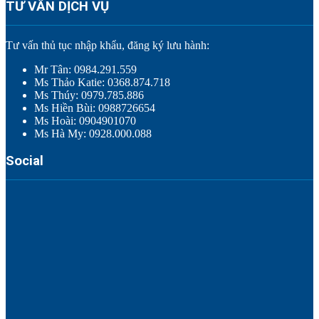
TƯ VẤN DỊCH VỤ
Tư vấn thủ tục nhập khẩu, đăng ký lưu hành:
Mr Tân: 0984.291.559
Ms Thảo Katie: 0368.874.718
Ms Thúy: 0979.785.886
Ms Hiền Bùi: 0988726654
Ms Hoài: 0904901070
Ms Hà My: 0928.000.088
Social