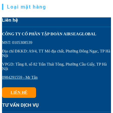
Loại mặt hàng
Liên hệ
CÔNG TY CỔ PHẦN TẬP ĐOÀN AIRSEAGLOBAL
MST: 0105308539
Địa chỉ ĐKKD: A9/4, TT Mỏ địa chất, Phường Đông Ngạc, TP Hà
Nội
VPGD: Tầng 8, số 82 Trần Thái Tông, Phường Cầu Giấy, TP Hà
Nội
0984291559 - Mr Tân
LIÊN HỆ
TƯ VẤN DỊCH VỤ