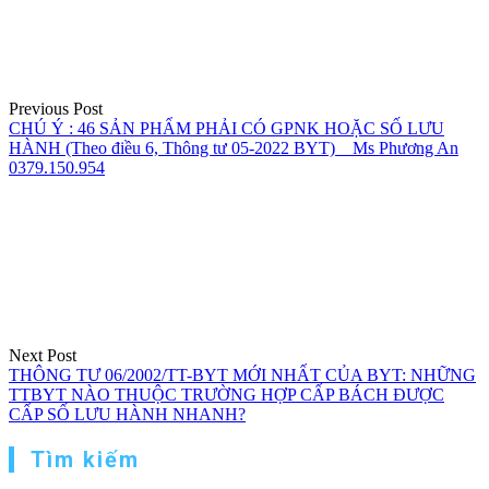
bài
viết
Previous Post
CHÚ Ý : 46 SẢN PHẨM PHẢI CÓ GPNK HOẶC SỐ LƯU
HÀNH (Theo điều 6, Thông tư 05-2022 BYT) _ Ms Phương An
0379.150.954
Next Post
THÔNG TƯ 06/2002/TT-BYT MỚI NHẤT CỦA BYT: NHỮNG
TTBYT NÀO THUỘC TRƯỜNG HỢP CẤP BÁCH ĐƯỢC
CẤP SỐ LƯU HÀNH NHANH?
Tìm kiếm