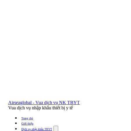
Airseaglobal - Vua dịch vụ NK TBYT
Vua dịch vụ nhập khẩu thiết bị y tế
Trang chủ
Giới thiệu
Show
Dịch vụ nhập khẩu TBYT