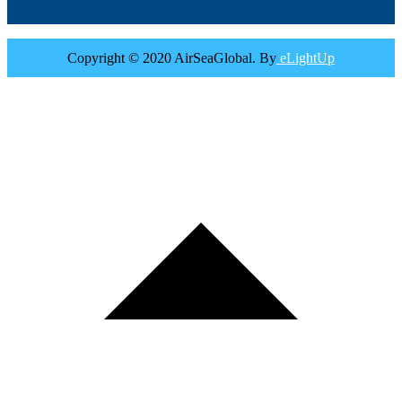
Copyright © 2020 AirSeaGlobal. By
eLightUp