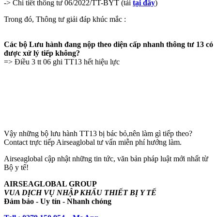
-> Chi tiết thông tư 06/2022/TT-BYT (tải
tại đây
)
Trong đó,
Thông tư giải đáp khúc mắc :
Các bộ Lưu hành đang nộp theo diện cấp nhanh thông tư 13 có
được xử lý tiếp không?
=> Điều 3 tt 06 ghi TT13 hết hiệu lực
Vậy những bộ lưu hành TT13 bị bác bỏ,nên làm gì tiếp theo?
Contact trực tiếp Airseaglobal tư vấn miễn phí hướng làm.
Airseaglobal cập nhật những tin tức, văn bản pháp luật mới nhất từ
Bộ y tế!
AIRSEAGLOBAL GROUP
VUA DỊCH VỤ NHẬP KHẨU THIẾT BỊ Y TẾ
Đảm bảo - Uy tín - Nhanh chóng