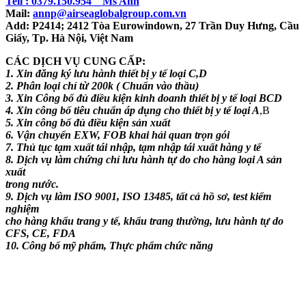
Tell :
0379.150.954 _ Ms Ann
Mail:
annp@airseaglobalgroup.com.vn
Add: P2414; 2412 Tòa Eurowindown, 27 Trần Duy Hưng, Cầu
Giấy, Tp. Hà Nội, Việt Nam
CÁC DỊCH VỤ CUNG CẤP:
1. Xin đăng ký lưu hành thiết bị y tế loại C,D
2. Phân loại chỉ từ 200k ( Chuẩn vào thầu)
3. Xin Công bố đủ điều kiện kinh doanh thiết bị y tế loại BCD
4. Xin công bố tiêu chuẩn áp dụng cho thiết bị y tế loại A
,B
5. Xin công bố đủ điều kiện sản xuất
6. Vận chuyển EXW, FOB khai hải quan trọn gói
7. Thủ tục tạm xuất tái nhập, tạm nhập tái xuất hàng y tế
8. Dịch vụ làm chứng chỉ lưu hành tự do cho hàng loại A sản
xuất
trong nước.
9. Dịch vụ làm ISO 9001, ISO 13485, tất cả hồ sơ, test kiểm
nghiệm
cho hàng khẩu trang y tế, khẩu trang thường, lưu hành tự do
CFS, CE, FDA
10. Công bố mỹ phẩm, Thực phẩm chức năng
Điều
hướng