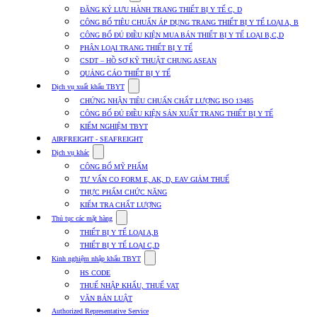
submenu
ĐĂNG KÝ LƯU HÀNH TRANG THIẾT BỊ Y TẾ C, D
for
CÔNG BỐ TIÊU CHUẨN ÁP DỤNG TRANG THIẾT BỊ Y TẾ LOẠI A, B
Dịch
CÔNG BỐ ĐỦ ĐIỀU KIỆN MUA BÁN THIẾT BỊ Y TẾ LOẠI B,C,D
vụ
nhập
PHÂN LOẠI TRANG THIẾT BỊ Y TẾ
khẩu
CSDT – HỒ SƠ KỸ THUẬT CHUNG ASEAN
TBYT
QUẢNG CÁO THIẾT BỊ Y TẾ
Show
Dịch vụ xuất khẩu TBYT
submenu
CHỨNG NHẬN TIÊU CHUẨN CHẤT LƯỢNG ISO 13485
for
CÔNG BỐ ĐỦ ĐIỀU KIỆN SẢN XUẤT TRANG THIẾT BỊ Y TẾ
Dịch
KIỂM NGHIỆM TBYT
vụ
xuất
AIRFREIGHT - SEAFREIGHT
khẩu
Show
Dịch vụ khác
TBYT
submenu
CÔNG BỐ MỸ PHẨM
for
TƯ VẤN CO FORM E, AK, D, EAV GIẢM THUẾ
Dịch
THỰC PHẨM CHỨC NĂNG
vụ
khác
KIỂM TRA CHẤT LƯỢNG
Show
Thủ tục các mặt hàng
submenu
THIẾT BỊ Y TẾ LOẠI A,B
for
THIẾT BỊ Y TẾ LOẠI C,D
Thủ
Show
tục
Kinh nghiệm nhập khẩu TBYT
submenu
các
HS CODE
for
mặt
THUẾ NHẬP KHẨU, THUẾ VAT
Kinh
hàng
VĂN BẢN LUẬT
nghiệm
nhập
Authorized Representative Service