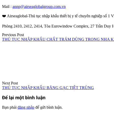
Mail :
annp@airseaglobalgroup.com.vn
❤️ Airseaglobal-Thủ tục nhập khẩu thiết bị y tế chuyên nghiệp số 1 
Phòng 2410, 2412, 2414, Tòa Eurowindow Complex, 27 Trần Duy H
Điều
Previous Post
THỦ TỤC NHẬP KHẨU CHẤT TRÁM DÙNG TRONG NHA KHOA
hướng
bài
viết
Next Post
THỦ TỤC NHẬP KHẨU BĂNG GẠC TIỆT TRÙNG
Để lại một bình luận
Bạn phải
đăng nhập
để gửi bình luận.