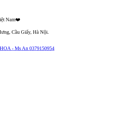
Việt Nam❤️
ưng, Cầu Giấy, Hà Nội.
 - Ms An 0379150954