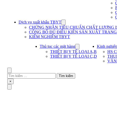
Dịch vụ xuất khẩu TBYT
Show
submenu
CHỨNG NHẬN TIÊU CHUẨN CHẤT LƯỢNG IS
for
CÔNG BỐ ĐỦ ĐIỀU KIỆN SẢN XUẤT TRANG T
Dịch
KIỂM NGHIỆM TBYT
vụ
xuất
khẩu
Thủ tục các mặt hàng
Kinh nghiệ
Show
TBYT
submenu
THIẾT BỊ Y TẾ LOẠI A,B
HS 
for
THIẾT BỊ Y TẾ LOẠI C,D
THU
Thủ
VĂN
tục
các
mặt
Search
hàng
Tìm
kiếm
Close
×
cho:
Menu