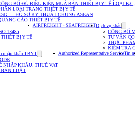
Dịch
CÔNG BỐ ĐỦ ĐIỀU KIỆN MUA BÁN THIẾT BỊ Y TẾ LOẠI B,C
vụ
PHÂN LOẠI TRANG THIẾT BỊ Y TẾ
nhập
khẩu
CSDT – HỒ SƠ KỸ THUẬT CHUNG ASEAN
TBYT
QUẢNG CÁO THIẾT BỊ Y TẾ
AIRFREIGHT - SEAFREIGHT
Dịch vụ khác
Show
subme
O 13485
CÔNG BỐ 
for
HIẾT BỊ Y TẾ
TƯ VẤN CO 
Dịch
THỰC PHẨ
vụ
KIỂM TRA 
khác
Authorized Representative Service
Tin m
m nhập khẩu TBYT
Show
submenu
CODE
for
Ế NHẬP KHẨU, THUẾ VAT
Kinh
 BẢN LUẬT
nghiệm
nhập
khẩu
TBYT