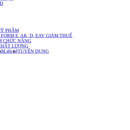
,D
nu
MỸ PHẨM
FORM E, AK, D, EAV GIẢM THUẾ
M CHỨC NĂNG
CHẤT LƯỢNG
ới
Liên hệ
TUYỂN DỤNG