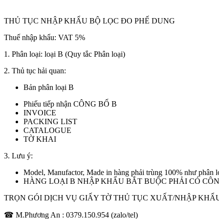
THỦ TỤC NHẬP KHẨU BỘ LỌC ĐO PHẾ DUNG
Thuế nhập khẩu: VAT 5%
1. Phân loại: loại B (Quy tắc Phân loại)
2. Thủ tục hải quan:
Bản phân loại B
Phiếu tiếp nhận CÔNG BỐ B
INVOICE
PACKING LIST
CATALOGUE
TỜ KHAI
3. Lưu ý:
Model, Manufactor, Made in hàng phải trùng 100% như phân loạ
HÀNG LOẠI B NHẬP KHẨU BẮT BUỘC PHẢI CÓ CÔN
TRỌN GÓI DỊCH VỤ GIẤY TỜ THỦ TỤC XUẤT/NHẬP KHẨU HÀN
☎ M.Phương An :
0379.150.954
(zalo/tel)