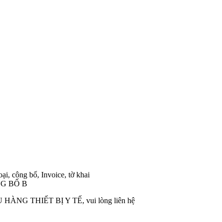
i, công bố, Invoice, tờ khai
G BỐ B
G THIẾT BỊ Y TẾ, vui lòng liên hệ