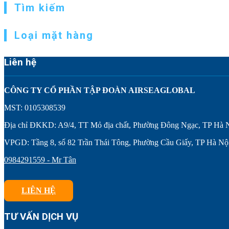
Tìm kiếm
Loại mặt hàng
Liên hệ
CÔNG TY CỔ PHẦN TẬP ĐOÀN AIRSEAGLOBAL
MST: 0105308539
Địa chỉ ĐKKD: A9/4, TT Mỏ địa chất, Phường Đông Ngạc, TP Hà 
VPGD: Tầng 8, số 82 Trần Thái Tông, Phường Cầu Giấy, TP Hà Nộ
0984291559 - Mr Tân
LIÊN HỆ
TƯ VẤN DỊCH VỤ