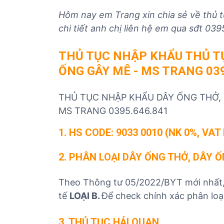
Hôm nay em Trang xin chia sẻ về thủ 
chi tiết anh chị liên hệ em qua sđt 03
THỦ TỤC NHẬP KHẨU THỦ T
ỐNG GÂY MÊ - MS TRANG 039
THỦ TỤC NHẬP KHẨU DÂY ỐNG THỞ,
MS TRANG 0395.646.841
1. HS CODE:
9033 0010 (NK 0%, VAT 
2.
PHÂN LOẠI DÂY ỐNG THỞ, DÂY 
Theo Thông tư 05/2022/BYT mới nhất
tế
LOẠI B.
Để check chính xác phân loạ
3. THỦ TỤC HẢI QUAN