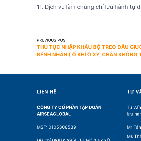
11. Dịch vụ làm chứng chỉ lưu hành tự 
Đ
PREVIOUS POST
THỦ TỤC NHẬP KHẨU BỘ TREO ĐẦU GI
i
BỆNH NHÂN ( Ổ KHÍ Ô XY, CHÂN KHÔNG, K
ề
u
h
ư
LIÊN HỆ
TƯ V
ớ
n
CÔNG TY CỔ PHẦN TẬP ĐOÀN
Tư vấn
AIRSEAGLOBAL
lưu hà
g
b
MST: 0105308539
Mr Tân
à
Ms Thả
Địa chỉ ĐKKD: A9/4, TT Mỏ địa chất,