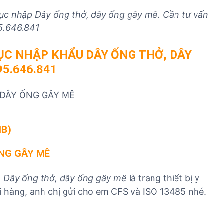
T
tục nhập
Dây ống thở, dây ống gây mê
. Cần tư vấn
95.646.841
ỤC NHẬP KHẨU DÂY ỐNG THỞ, DÂY
5.646.841
 DÂY ỐNG GÂY MÊ
IB)
ỐNG GÂY MÊ
,
Dây ống thở, dây ống gây mê
là trang thiết bị y
i hàng, anh chị gửi cho em CFS và ISO 13485 nhé.