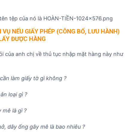
n
v
v
h
ụ
ụ
n
n
x
g
h
u
H VỤ NẾU GIẤY PHÉP (CÔNG BỐ, LƯU HÀNH)
h
ậ
ấ
LẤY ĐƯỢC HÀNG
i
p
t
ệ
k
k
ỏi của anh chị về thủ tục nhập mặt hàng này như
m
h
h
n
ẩ
ẩ
h
u
u
ậ
T
T
ần làm giấy tờ gì không ?
p
B
B
k
Y
Y
ân loại gì ?
h
T
T
ẩ
y mê
là gì ?
u
T
B
hở, dây ống gây mê
là bao nhiêu ?
Y