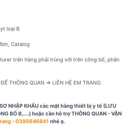
t loại B
 đơn, Catalog
urer trên hàng phải trùng với trên công bố, phân
 ĐỂ THÔNG QUAN => LIÊN HỆ EM TRANG
SƠ NHẬP KHẨU các mặt hàng thiết bị y tế (LƯU
G BỐ B,....) hoặc cần hỗ trợ THÔNG QUAN - VẬN
rang - 0395646841
nhé ạ.