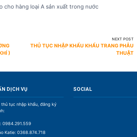
do cho hàng loại A sản xuất trong nước
NEXT POST
ƯỜNG
THỦ TỤC NHẬP KHẨU KHẨU TRANG PHẪU
HÍ )
THUẬT
ẤN DỊCH VỤ
SOCIAL
 thủ tục nhập khẩu, đăng ký
nh:
: 0984.291.559
o Katie: 0368.874.718