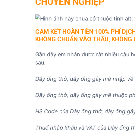
CHUYỂN NGHIỆP
ủ
t
ụ
c
CAM KẾT HOÀN TIỀN 100% PHÍ DỊC
c
KHÔNG CHUẨN VÀO THẦU, KHÔNG 
á
c
Gần đây em nhận được rất nhiều câu h
m
ặ
sau:
t
h
Dây ống thở, dây ống gây mê nhập về c
à
n
Dây ống thở, dây ống gây mê
thuộc ph
g
HS Code của
Dây ống thở, dây ống gâ
Thuế nhập khẩu và VAT của
Dây ống t