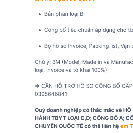
Bản phân loại B
Công bố tiêu chuẩn áp dụng cho tby
Bộ hồ sơ Invoice, Packing list, Vận
Chú ý: 3M (Model, Made in và Manufact
loại, invoice và tờ khai 100%)
=> CẦN HỖ TRỢ HỒ SƠ CÔNG BỐ GẤP
0395646841
Quý doanh nghiệp có thắc mắc về HỒ 
HÀNH TBYT LOẠI C,D; CÔNG BỐ A; CÔN
CHUYỂN QUỐC TẾ có thể liên hệ
em T