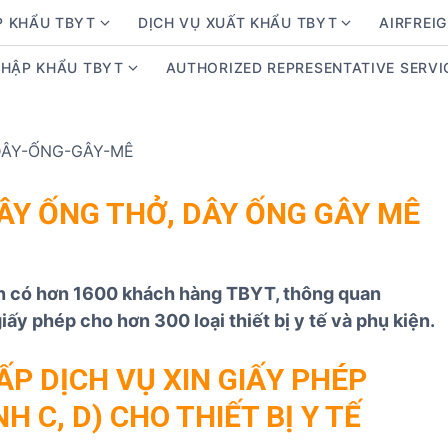
P KHẨU TBYT
DỊCH VỤ XUẤT KHẨU TBYT
AIRFREIG
S
S
h
h
NHẬP KHẨU TBYT
AUTHORIZED REPRESENTATIVE SERVI
S
o
o
h
w
w
o
s
s
w
u
u
s
b
b
u
m
m
ÂY ỐNG THỞ, DÂY ỐNG GÂY MÊ
b
e
e
m
n
n
e
u
u
ện có hơn 1600 khách hàng TBYT, thông quan
n
f
f
u
giấy phép cho hơn 300 loại thiết bị y tế và phụ kiện.
o
o
f
r
r
o
D
D
P DỊCH VỤ XIN GIẤY PHÉP
r
ị
ị
H C, D) CHO THIẾT BỊ Y TẾ
K
c
c
i
h
h