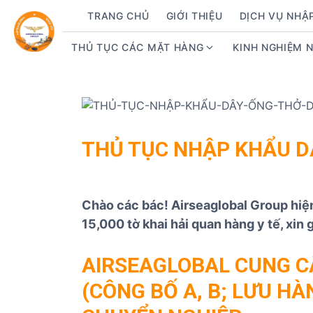
S
TRANG CHỦ
GIỚI THIỆU
DỊCH VỤ NHẬ
k
i
THỦ TỤC CÁC MẶT HÀNG
KINH NGHIỆM 
S
p
h
t
o
o
w
c
s
o
u
n
THỦ TỤC NHẬP KHẨU D
b
t
m
e
e
n
Chào các bác! Airseaglobal Group hi
n
t
u
15,000 tờ khai hải quan hàng y tế, xin 
f
o
AIRSEAGLOBAL CUNG CẤ
r
(CÔNG BỐ A, B; LƯU HÀN
T
h