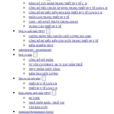
submenu
ĐĂNG KÝ LƯU HÀNH TRANG THIẾT BỊ Y TẾ C, D
for
CÔNG BỐ TIÊU CHUẨN ÁP DỤNG TRANG THIẾT BỊ Y TẾ LOẠI A, B
Dịch
CÔNG BỐ ĐỦ ĐIỀU KIỆN MUA BÁN THIẾT BỊ Y TẾ LOẠI B,C,D
vụ
nhập
PHÂN LOẠI TRANG THIẾT BỊ Y TẾ
khẩu
CSDT – HỒ SƠ KỸ THUẬT CHUNG ASEAN
TBYT
QUẢNG CÁO THIẾT BỊ Y TẾ
Show
Dịch vụ xuất khẩu TBYT
submenu
CHỨNG NHẬN TIÊU CHUẨN CHẤT LƯỢNG ISO 13485
for
CÔNG BỐ ĐỦ ĐIỀU KIỆN SẢN XUẤT TRANG THIẾT BỊ Y TẾ
Dịch
KIỂM NGHIỆM TBYT
vụ
xuất
AIRFREIGHT - SEAFREIGHT
khẩu
Show
Dịch vụ khác
TBYT
submenu
CÔNG BỐ MỸ PHẨM
for
TƯ VẤN CO FORM E, AK, D, EAV GIẢM THUẾ
Dịch
THỰC PHẨM CHỨC NĂNG
vụ
khác
KIỂM TRA CHẤT LƯỢNG
Show
Thủ tục các mặt hàng
submenu
THIẾT BỊ Y TẾ LOẠI A,B
for
THIẾT BỊ Y TẾ LOẠI C,D
Thủ
Show
tục
Kinh nghiệm nhập khẩu TBYT
submenu
các
HS CODE
for
mặt
THUẾ NHẬP KHẨU, THUẾ VAT
Kinh
hàng
VĂN BẢN LUẬT
nghiệm
nhập
Authorized Representative Service