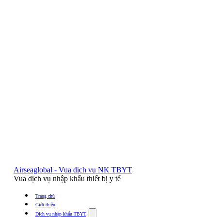
Airseaglobal - Vua dịch vụ NK TBYT
Vua dịch vụ nhập khẩu thiết bị y tế
Trang chủ
Giới thiệu
Show
Dịch vụ nhập khẩu TBYT