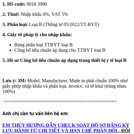
1. HS code:
9018 3990
2. Thuế:
Nhập khẩu 0%, VAT 5%
3. Phân loại:
Loại B (Thông tư 05/2022/TT-BYT)
4. Giấy tờ pháp lý cho nhập khẩu:
Bảng phân loại TTBYT loại B
Công bố tiêu chuẩn áp dụng cho TTBYT loại B
5. Hồ sơ Công bố tiêu chuẩn áp dụng trang thiết bị y tế loại B
Lưu ý: 3M:
Model, Manufacturer, Made in phải chuẩn 100% như
giấy phép nhập khẩu và phân loại, invoice, và tờ khai (trùng nhau
100%)
==========================================
Anh chị cần tư vấn liên hệ em:
EM THÚY HƯỚNG DẪN CHECK SOÁT HỒ SƠ ĐĂNG KÝ
LƯU HÀNH TỪ CHI TIẾT VÀ HẠN CHẾ PHẢN HỒI
- ĐỐI