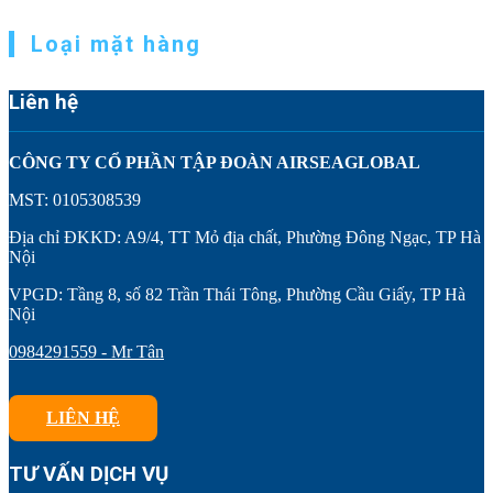
Loại mặt hàng
Liên hệ
CÔNG TY CỔ PHẦN TẬP ĐOÀN AIRSEAGLOBAL
MST: 0105308539
Địa chỉ ĐKKD: A9/4, TT Mỏ địa chất, Phường Đông Ngạc, TP Hà
Nội
VPGD: Tầng 8, số 82 Trần Thái Tông, Phường Cầu Giấy, TP Hà
Nội
0984291559 - Mr Tân
LIÊN HỆ
TƯ VẤN DỊCH VỤ