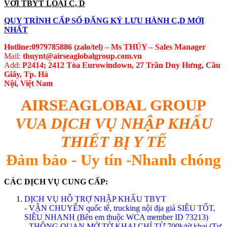
VỚI TBYT LOẠI C, D
QUY TRÌNH CẤP SỐ ĐĂNG KÝ LƯU HÀNH C,D MỚI
NHẤT
Hotline:0979785886 (zalo/tel) – Ms THÚY – Sales Manager
Mail:
thuynt@airseaglobalgroup.com.vn
Add:
P2414; 2412 Tòa Eurowindown, 27 Trần Duy Hưng, Cầu
Giấy, Tp. Hà
Nội, Việt Nam
AIRSEAGLOBAL GROUP
VUA DỊCH VỤ NHẬP KHẨU
THIẾT BỊ Y TẾ
Đảm bảo - Uy tín -Nhanh chóng
CÁC DỊCH VỤ CUNG CẤP:
DỊCH VỤ HỖ TRỢ NHẬP KHẨU TBYT
- VẬN CHUYỂN quốc tế, trucking nội địa giá SIÊU TỐT,
SIÊU NHANH (Bên em thuộc WCA member ID 73213)
- THÔNG QUAN MỞ TỜ KHAI CHỈ TỪ 700k/tờ khai (Tư