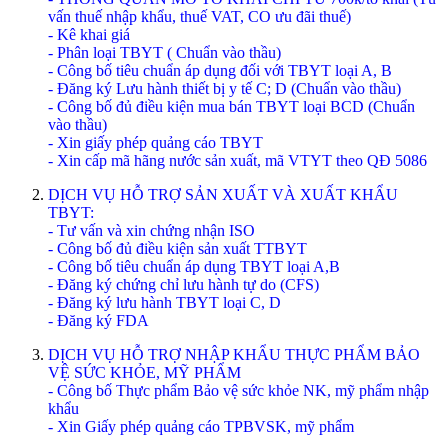
vấn thuế nhập khẩu, thuế VAT, CO ưu đãi thuế)
- Kê khai giá
- Phân loại TBYT ( Chuẩn vào thầu)
- Công bố tiêu chuẩn áp dụng đối với TBYT loại A, B
- Đăng ký Lưu hành thiết bị y tế C; D (Chuẩn vào thầu)
- Công bố đủ điều kiện mua bán TBYT loại BCD (Chuẩn
vào thầu)
- Xin giấy phép quảng cáo TBYT
- Xin cấp mã hãng nước sản xuất, mã VTYT theo QĐ 5086
DỊCH VỤ HỖ TRỢ SẢN XUẤT VÀ XUẤT KHẨU
TBYT:
- Tư vấn và xin chứng nhận ISO
- Công bố đủ điều kiện sản xuất TTBYT
- Công bố tiêu chuẩn áp dụng TBYT loại A,B
- Đăng ký chứng chỉ lưu hành tự do (CFS)
- Đăng ký lưu hành TBYT loại C, D
- Đăng ký FDA
DỊCH VỤ HỖ TRỢ NHẬP KHẨU THỰC PHẨM BẢO
VỆ SỨC KHỎE, MỸ PHẨM
- Công bố Thực phẩm Bảo vệ sức khỏe NK, mỹ phẩm nhập
khẩu
- Xin Giấy phép quảng cáo TPBVSK, mỹ phẩm