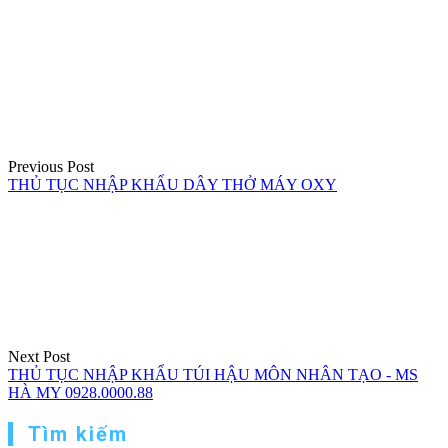
Điều
hướng
bài
viết
Previous Post
THỦ TỤC NHẬP KHẨU DÂY THỞ MÁY OXY
Next Post
THỦ TỤC NHẬP KHẨU TÚI HẬU MÔN NHÂN TẠO - MS
HÀ MY 0928.0000.88
Tìm kiếm