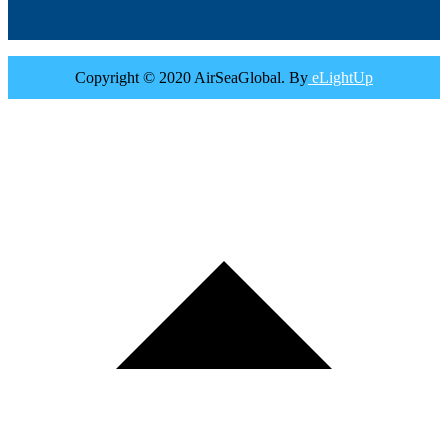
Copyright © 2020 AirSeaGlobal. By
eLightUp