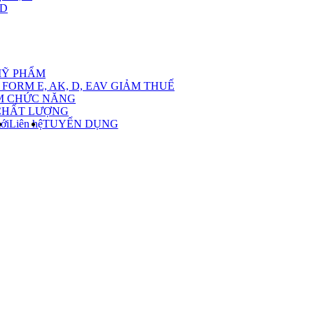
,D
nu
MỸ PHẨM
FORM E, AK, D, EAV GIẢM THUẾ
M CHỨC NĂNG
CHẤT LƯỢNG
ới
Liên hệ
TUYỂN DỤNG