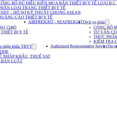
Dịch
CÔNG BỐ ĐỦ ĐIỀU KIỆN MUA BÁN THIẾT BỊ Y TẾ LOẠI B,C
vụ
PHÂN LOẠI TRANG THIẾT BỊ Y TẾ
nhập
khẩu
CSDT – HỒ SƠ KỸ THUẬT CHUNG ASEAN
TBYT
QUẢNG CÁO THIẾT BỊ Y TẾ
AIRFREIGHT - SEAFREIGHT
Dịch vụ khác
Show
subme
O 13485
CÔNG BỐ 
for
HIẾT BỊ Y TẾ
TƯ VẤN CO 
Dịch
THỰC PHẨ
vụ
KIỂM TRA 
khác
Authorized Representative Service
Tin m
m nhập khẩu TBYT
Show
submenu
CODE
for
Ế NHẬP KHẨU, THUẾ VAT
Kinh
 BẢN LUẬT
nghiệm
nhập
khẩu
TBYT