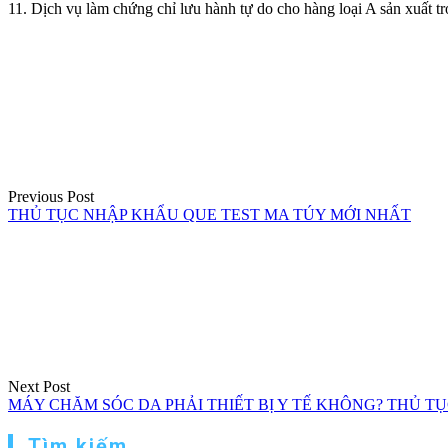
11. Dịch vụ làm chứng chỉ lưu hành tự do cho hàng loại A sản xuất t
Điều
hướng
bài
viết
Previous Post
THỦ TỤC NHẬP KHẨU QUE TEST MA TÚY MỚI NHẤT
Next Post
MÁY CHĂM SÓC DA PHẢI THIẾT BỊ Y TẾ KHÔNG? THỦ 
Tìm kiếm