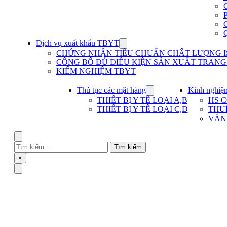
Dịch vụ xuất khẩu TBYT
Show
submenu
CHỨNG NHẬN TIÊU CHUẨN CHẤT LƯỢNG IS
for
CÔNG BỐ ĐỦ ĐIỀU KIỆN SẢN XUẤT TRANG T
Dịch
KIỂM NGHIỆM TBYT
vụ
xuất
khẩu
Thủ tục các mặt hàng
Kinh nghiệ
Show
TBYT
submenu
THIẾT BỊ Y TẾ LOẠI A,B
HS 
for
THIẾT BỊ Y TẾ LOẠI C,D
THU
Thủ
VĂN
tục
các
mặt
Search
hàng
Tìm
kiếm
Close
×
cho:
Menu