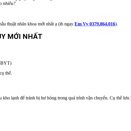
o nhiêu?
hẫu thuật nhãn khoa mới nhất ạ (ib ngay
Em Vy 0379.864.016
).
ÚY MỚI NHẤT
T-BYT)
cụ thể.
u kho lạnh để tránh bị hư hỏng trong quá trình vận chuyển. Cụ thể lưu