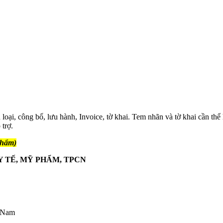
ại, công bố, lưu hành, Invoice, tờ khai. Tem nhãn và tờ khai cần thể 
trợ.
phẩm)
Y TẾ, MỸ PHẨM, TPCN
t Nam