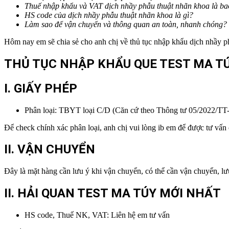
Thuế nhập khẩu và VAT dịch nhầy phẫu thuật nhãn khoa
là ba
HS code của
dịch nhầy phẫu thuật nhãn khoa
là gì?
Làm sao để vận chuyển và thông quan an toàn, nhanh chóng?
Hôm nay em sẽ chia sẻ cho anh chị về thủ tục nhập khẩu dịch nhầy p
THỦ TỤC NHẬP KHẨU QUE TEST MA T
I.
GIẤY PHÉP
Phân loại: TBYT loại C/D (Căn cứ theo Thông tư 05/2022/T
Để check chính xác phân loại, anh chị vui lòng ib em để được tư vấn 
II. VẬN CHUYỂN
Đây là mặt hàng cần lưu ý khi vận chuyển, có thể cần vận chuyển, lư
II. HẢI QUAN TEST MA TÚY MỚI NHẤT
HS code, Thuế NK, VAT: Liên hệ em tư vấn