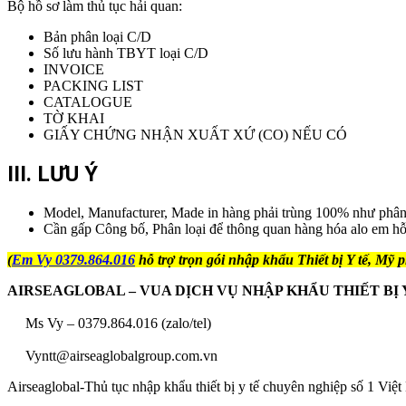
Bộ hồ sơ làm thủ tục hải quan:
Bản phân loại C/D
Số lưu hành TBYT loại C/D
INVOICE
PACKING LIST
CATALOGUE
TỜ KHAI
GIẤY CHỨNG NHẬN XUẤT XỨ (CO) NẾU CÓ
III. LƯU Ý
Model, Manufacturer, Made in hàng phải trùng 100% như phân lo
Cần gấp Công bố, Phân loại để thông quan hàng hóa alo em hỗ 
(
Em Vy 0379.864.016
hỗ trợ trọn gói nhập khẩu Thiết bị Y tế, Mỹ 
AIRSEAGLOBAL – VUA DỊCH VỤ NHẬP KHẨU THIẾT BỊ 
Ms Vy – 0379.864.016 (zalo/tel)
Vyntt@airseaglobalgroup.com.vn
Airseaglobal-Thủ tục nhập khẩu thiết bị y tế chuyên nghiệp số 1 Việ