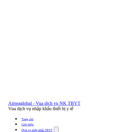
Airseaglobal - Vua dịch vụ NK TBYT
Vua dịch vụ nhập khẩu thiết bị y tế
Trang chủ
Giới thiệu
Show
Dịch vụ nhập khẩu TBYT