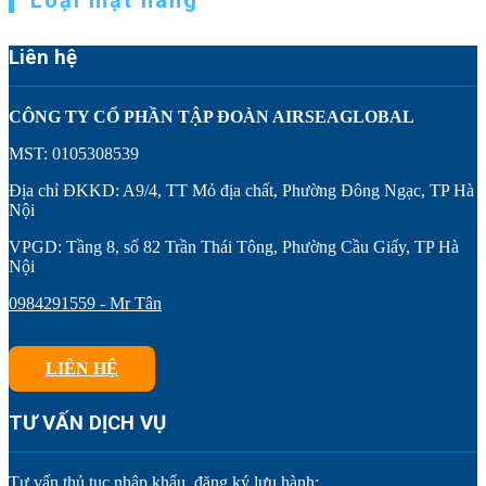
Liên hệ
CÔNG TY CỔ PHẦN TẬP ĐOÀN AIRSEAGLOBAL
MST: 0105308539
Địa chỉ ĐKKD: A9/4, TT Mỏ địa chất, Phường Đông Ngạc, TP Hà
Nội
VPGD: Tầng 8, số 82 Trần Thái Tông, Phường Cầu Giấy, TP Hà
Nội
0984291559 - Mr Tân
LIÊN HỆ
TƯ VẤN DỊCH VỤ
Tư vấn thủ tục nhập khẩu, đăng ký lưu hành: