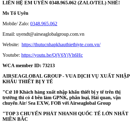
LIÊN HỆ EM UYÊN 0348.965.062 (ZALO/TEL) NHÉ!
Ms Tố Uyên
Mobile/ Zalo:
0348.965.062
Email:
uyendt@airseaglobalgroup.com.vn
Website:
https://thutucnhapkhauthietbiyte.com.vn/
Youtube:
https://youtu.be/QjV6YjVh6Hc
WCA member ID: 73213
AIRSEAGLOBAL GROUP - VUA DỊCH VỤ XUẤT NHẬP
KHẨU THIẾT BỊ Y TẾ
"Cứ 10 Khách hàng xuất nhập khẩu thiết bị y tế trên thị
trường thì có 4 bên làm GPNK, phân loại, Hải quan, vận
chuyển Air/ Sea EXW, FOB với Airseaglobal Group
"TOP 3 CHUYỂN PHÁT NHANH QUỐC TẾ LỚN NHẤT
MIỀN BẮC
Điều