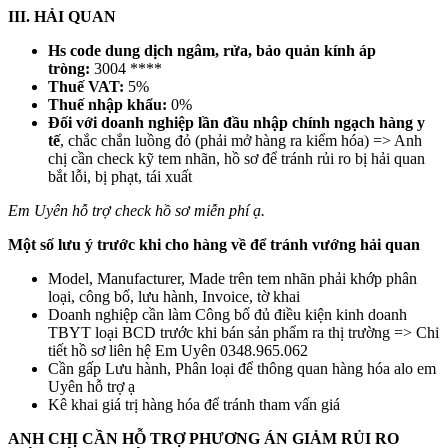
III. HẢI QUAN
Hs code dung dịch ngâm, rửa, bảo quản kính áp
tròng:
3004 ****
Thuế VAT:
5%
Thuế nhập khẩu:
0%
Đối với doanh nghiệp lần đầu nhập chính ngạch hàng y
tế
, chắc chắn luồng đỏ (phải mở hàng ra kiểm hóa) => Anh
chị cần check kỹ tem nhãn, hồ sơ để tránh rủi ro bị hải quan
bắt lỗi, bị phạt, tái xuất
Em Uyên hỗ trợ check hồ sơ miễn phí ạ.
Một số lưu ý trước khi cho hàng về để tránh vướng hải quan
Model, Manufacturer, Made trên tem nhãn phải khớp phân
loại, công bố, lưu hành, Invoice, tờ khai
Doanh nghiệp cần làm Công bố đủ điều kiện kinh doanh
TBYT loại BCD trước khi bán sản phẩm ra thị trường => Chi
tiết hồ sơ liên hệ Em Uyên 0348.965.062
Cần gấp Lưu hành, Phân loại để thông quan hàng hóa alo em
Uyên hỗ trợ ạ
Kê khai giá trị hàng hóa để tránh tham vấn giá
ANH CHỊ CẦN HỖ TRỢ PHƯƠNG ÁN GIẢM RỦI RO