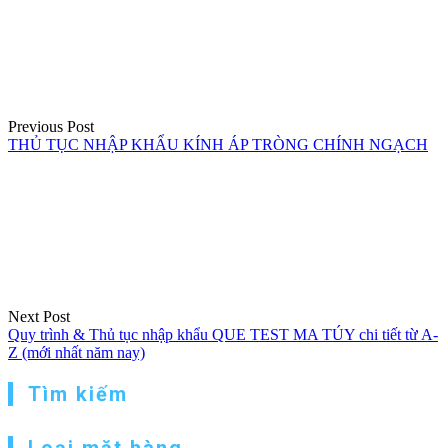
hướng
bài
viết
Previous Post
THỦ TỤC NHẬP KHẨU KÍNH ÁP TRÒNG CHÍNH NGẠCH
Next Post
Quy trình & Thủ tục nhập khẩu QUE TEST MA TÚY chi tiết từ A-
Z (mới nhất năm nay)
Tìm kiếm
Loại mặt hàng