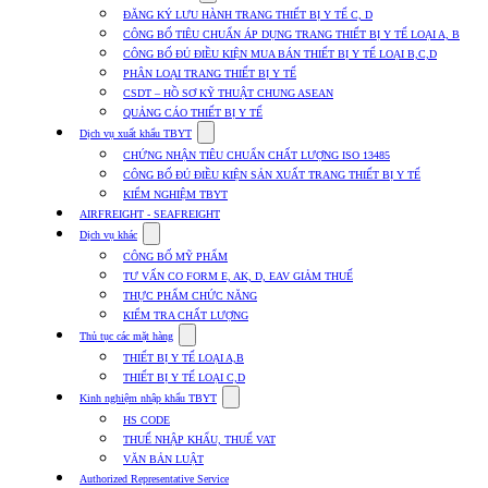
submenu
ĐĂNG KÝ LƯU HÀNH TRANG THIẾT BỊ Y TẾ C, D
for
CÔNG BỐ TIÊU CHUẨN ÁP DỤNG TRANG THIẾT BỊ Y TẾ LOẠI A, B
Dịch
CÔNG BỐ ĐỦ ĐIỀU KIỆN MUA BÁN THIẾT BỊ Y TẾ LOẠI B,C,D
vụ
nhập
PHÂN LOẠI TRANG THIẾT BỊ Y TẾ
khẩu
CSDT – HỒ SƠ KỸ THUẬT CHUNG ASEAN
TBYT
QUẢNG CÁO THIẾT BỊ Y TẾ
Show
Dịch vụ xuất khẩu TBYT
submenu
CHỨNG NHẬN TIÊU CHUẨN CHẤT LƯỢNG ISO 13485
for
CÔNG BỐ ĐỦ ĐIỀU KIỆN SẢN XUẤT TRANG THIẾT BỊ Y TẾ
Dịch
KIỂM NGHIỆM TBYT
vụ
xuất
AIRFREIGHT - SEAFREIGHT
khẩu
Show
Dịch vụ khác
TBYT
submenu
CÔNG BỐ MỸ PHẨM
for
TƯ VẤN CO FORM E, AK, D, EAV GIẢM THUẾ
Dịch
THỰC PHẨM CHỨC NĂNG
vụ
khác
KIỂM TRA CHẤT LƯỢNG
Show
Thủ tục các mặt hàng
submenu
THIẾT BỊ Y TẾ LOẠI A,B
for
THIẾT BỊ Y TẾ LOẠI C,D
Thủ
Show
tục
Kinh nghiệm nhập khẩu TBYT
submenu
các
HS CODE
for
mặt
THUẾ NHẬP KHẨU, THUẾ VAT
Kinh
hàng
VĂN BẢN LUẬT
nghiệm
nhập
Authorized Representative Service