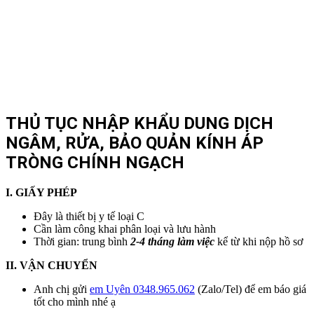
THỦ TỤC NHẬP KHẨU DUNG DỊCH
NGÂM, RỬA, BẢO QUẢN KÍNH ÁP
TRÒNG CHÍNH NGẠCH
I. GIẤY PHÉP
Đây là thiết bị y tế loại C
Cần làm công khai phân loại và lưu hành
Thời gian: trung bình
2-4 tháng làm việc
kể từ khi nộp hồ sơ
II. VẬN CHUYỂN
Anh chị gửi
em Uyên 0348.965.062
(Zalo/Tel) để em báo giá
tốt cho mình nhé ạ