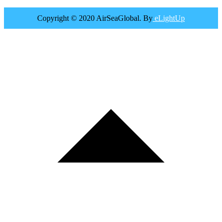
Copyright © 2020 AirSeaGlobal. By
eLightUp