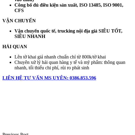
Công bố đủ điều kiện sản xuất, ISO 13485, ISO 9001,
CFS
VẬN CHUYỂN
Vận chuyển quốc tế, trucking nội địa giá SIÊU TỐT,
SIÊU NHANH
HẢI QUAN
Lên tờ khai giá nhanh chuẩn chỉ từ 800k/tờ khai
Chuyên xử lý hải quan hàng y tế và mỹ phẩm: thông quan
nhanh, tối thiểu chi phí, rủi ro phát sinh
LIÊN HỆ TƯ VẤN MS UYÊN: 0386.853.596
Điều
hướng
bài
viết
Previous Post