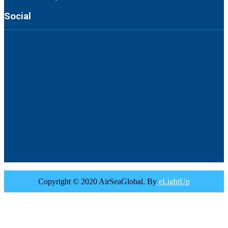
Social
Copyright © 2020 AirSeaGlobal. By
eLightUp