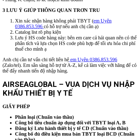
3 LƯU Ý GIÚP THÔNG QUAN TRƠN TRU
Xin xác nhận hàng không phải TBYT (
em Uyên
0386.853.596
có hỗ trợ nếu anh chị cần ạ)
Catalog list rõ phụ kiện
Lưu ý HS code hàng này: bên em care cả hải quan nên có thể
phân tích và lựa chọn HS code phù hợp để tối ưu hóa chi phí
thuế cho mình ạ
Anh chị cần tư vấn chi tiết liên hệ
em Uyên 0386.853.596
(Zalo/tel). Em sẵn sàng hỗ trợ từ A-Z, kể cả làm việc với hãng để có
thể đẩy nhanh tiến độ nhập hàng.
AIRSEAGLOBAL – VUA DỊCH VỤ NHẬP
KHẨU THIẾT BỊ Y TẾ
GIẤY PHÉP
Phân loại (Chuẩn vào thầu)
Công bố tiêu chuẩn áp dụng đối với TBYT loại A, B
Đăng ký Lưu hành thiết bị y tế CD (Chuẩn vào thầu)
Công bố đủ điều kiện mua bán TBYT loại BCD (Chuẩn
vào thầu)