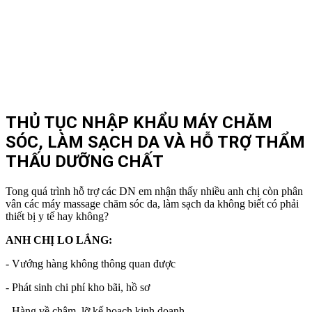
THỦ TỤC NHẬP KHẨU MÁY CHĂM
SÓC, LÀM SẠCH DA VÀ HỖ TRỢ THẨM
THẤU DƯỠNG CHẤT
Tong quá trình hỗ trợ các DN em nhận thấy nhiều anh chị còn phân
vân các máy massage chăm sóc da, làm sạch da không biết có phải
thiết bị y tế hay không?
ANH CHỊ LO LẮNG:
- Vướng hàng không thông quan được
- Phát sinh chi phí kho bãi, hồ sơ
- Hàng về chậm, lỡ kế hoạch kinh doanh