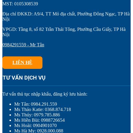
MST: 0105308539
Địa chỉ ĐKKD: A9/4, TT Mỏ địa chất, Phường Đông Ngạc, TP Hà
Nội
VPGD: Tầng 8, số 82 Trần Thái Tông, Phường Cầu Giấy, TP Hà
Nội
0984291559 - Mr Tân
LIÊN HỆ
TƯ VẤN DỊCH VỤ
Tư vấn thủ tục nhập khẩu, đăng ký lưu hành:
Mr Tân: 0984.291.559
Ms Thảo Katie: 0368.874.718
Ms Thúy: 0979.785.886
Ms Hiền Bùi: 0988726654
Ms Hoài: 0904901070
Ms Hà My: 0928.000.088