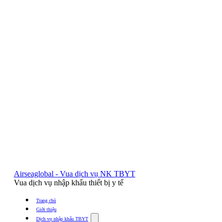
Airseaglobal - Vua dịch vụ NK TBYT
Vua dịch vụ nhập khẩu thiết bị y tế
Trang chủ
Giới thiệu
Show
Dịch vụ nhập khẩu TBYT