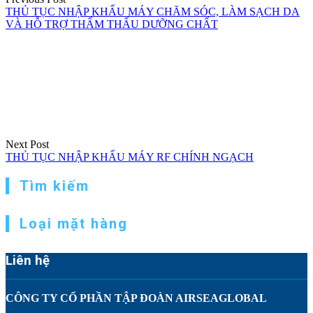
THỦ TỤC NHẬP KHẨU MÁY CHĂM SÓC, LÀM SẠCH DA
VÀ HỖ TRỢ THẨM THẤU DƯỠNG CHẤT
Next Post
THỦ TỤC NHẬP KHẨU MÁY RF CHÍNH NGẠCH
Tìm kiếm
Loại mặt hàng
Liên hệ
CÔNG TY CỔ PHẦN TẬP ĐOÀN AIRSEAGLOBAL