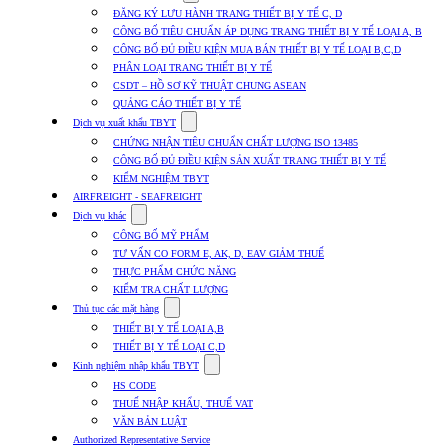
submenu
ĐĂNG KÝ LƯU HÀNH TRANG THIẾT BỊ Y TẾ C, D
for
CÔNG BỐ TIÊU CHUẨN ÁP DỤNG TRANG THIẾT BỊ Y TẾ LOẠI A, B
Dịch
CÔNG BỐ ĐỦ ĐIỀU KIỆN MUA BÁN THIẾT BỊ Y TẾ LOẠI B,C,D
vụ
nhập
PHÂN LOẠI TRANG THIẾT BỊ Y TẾ
khẩu
CSDT – HỒ SƠ KỸ THUẬT CHUNG ASEAN
TBYT
QUẢNG CÁO THIẾT BỊ Y TẾ
Show
Dịch vụ xuất khẩu TBYT
submenu
CHỨNG NHẬN TIÊU CHUẨN CHẤT LƯỢNG ISO 13485
for
CÔNG BỐ ĐỦ ĐIỀU KIỆN SẢN XUẤT TRANG THIẾT BỊ Y TẾ
Dịch
KIỂM NGHIỆM TBYT
vụ
xuất
AIRFREIGHT - SEAFREIGHT
khẩu
Show
Dịch vụ khác
TBYT
submenu
CÔNG BỐ MỸ PHẨM
for
TƯ VẤN CO FORM E, AK, D, EAV GIẢM THUẾ
Dịch
THỰC PHẨM CHỨC NĂNG
vụ
khác
KIỂM TRA CHẤT LƯỢNG
Show
Thủ tục các mặt hàng
submenu
THIẾT BỊ Y TẾ LOẠI A,B
for
THIẾT BỊ Y TẾ LOẠI C,D
Thủ
Show
tục
Kinh nghiệm nhập khẩu TBYT
submenu
các
HS CODE
for
mặt
THUẾ NHẬP KHẨU, THUẾ VAT
Kinh
hàng
VĂN BẢN LUẬT
nghiệm
nhập
Authorized Representative Service