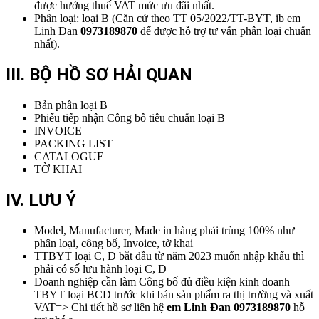
được hưởng thuế VAT mức ưu đãi nhất.
Phân loại: loại B (Căn cứ theo TT 05/2022/TT-BYT, ib em
Linh Đan
0973189870
để được hỗ trợ tư vấn phân loại chuẩn
nhất).
III. BỘ HỒ SƠ HẢI QUAN
Bản phân loại B
Phiếu tiếp nhận Công bố tiêu chuẩn loại B
INVOICE
PACKING LIST
CATALOGUE
TỜ KHAI
IV. LƯU Ý
Model, Manufacturer, Made in hàng phải trùng 100% như
phân loại, công bố, Invoice, tờ khai
TTBYT loại C, D bắt đầu từ năm 2023 muốn nhập khẩu thì
phải có số lưu hành loại C, D
Doanh nghiệp cần làm Công bố đủ điều kiện kinh doanh
TBYT loại BCD trước khi bán sản phẩm ra thị trường và xuất
VAT=> Chi tiết hồ sơ liên hệ
em Linh Đan 0973189870
hỗ