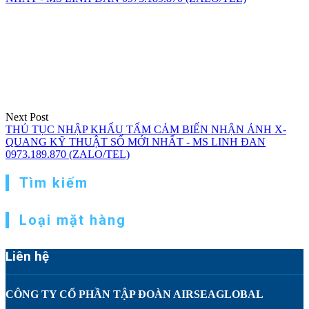
Next Post
THỦ TỤC NHẬP KHẨU TẤM CẢM BIẾN NHẬN ẢNH X-
QUANG KỸ THUẬT SỐ MỚI NHẤT - MS LINH ĐAN
0973.189.870 (ZALO/TEL)
Tìm kiếm
Loại mặt hàng
Liên hệ
CÔNG TY CỔ PHẦN TẬP ĐOÀN AIRSEAGLOBAL