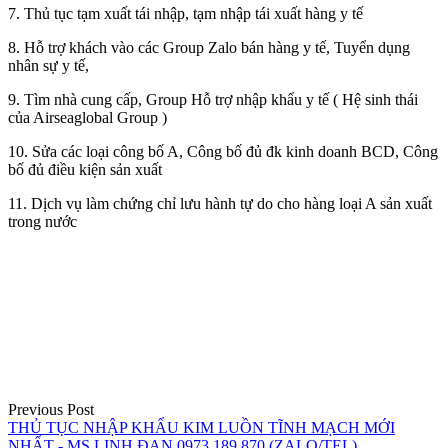
7. Thủ tục tạm xuất tái nhập, tạm nhập tái xuất hàng y tế
8. Hỗ trợ khách vào các Group Zalo bán hàng y tế, Tuyển dụng
nhân sự y tế,
9. Tìm nhà cung cấp, Group Hỗ trợ nhập khẩu y tế ( Hệ sinh thái
của Airseaglobal Group )
10. Sửa các loại công bố A, Công bố đủ đk kinh doanh BCD, Công
bố đủ điều kiện sản xuất
11. Dịch vụ làm chứng chỉ lưu hành tự do cho hàng loại A sản xuất
trong nước
Điều
hướng
bài
viết
Previous Post
THỦ TỤC NHẬP KHẨU KIM LUỒN TĨNH MẠCH MỚI
NHẤT - MS LINH ĐAN 0973.189.870 (ZALO/TEL)