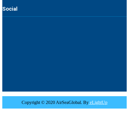
Social
Copyright © 2020 AirSeaGlobal. By
eLightUp