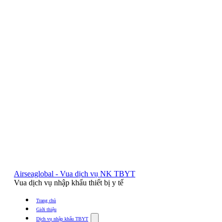
Airseaglobal - Vua dịch vụ NK TBYT
Vua dịch vụ nhập khẩu thiết bị y tế
Trang chủ
Giới thiệu
Show
Dịch vụ nhập khẩu TBYT