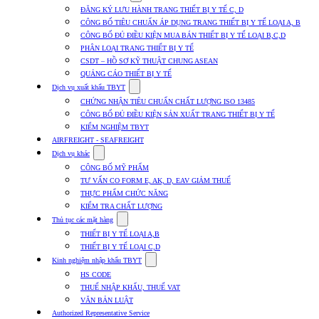
submenu
ĐĂNG KÝ LƯU HÀNH TRANG THIẾT BỊ Y TẾ C, D
for
CÔNG BỐ TIÊU CHUẨN ÁP DỤNG TRANG THIẾT BỊ Y TẾ LOẠI A, B
Dịch
CÔNG BỐ ĐỦ ĐIỀU KIỆN MUA BÁN THIẾT BỊ Y TẾ LOẠI B,C,D
vụ
nhập
PHÂN LOẠI TRANG THIẾT BỊ Y TẾ
khẩu
CSDT – HỒ SƠ KỸ THUẬT CHUNG ASEAN
TBYT
QUẢNG CÁO THIẾT BỊ Y TẾ
Show
Dịch vụ xuất khẩu TBYT
submenu
CHỨNG NHẬN TIÊU CHUẨN CHẤT LƯỢNG ISO 13485
for
CÔNG BỐ ĐỦ ĐIỀU KIỆN SẢN XUẤT TRANG THIẾT BỊ Y TẾ
Dịch
KIỂM NGHIỆM TBYT
vụ
xuất
AIRFREIGHT - SEAFREIGHT
khẩu
Show
Dịch vụ khác
TBYT
submenu
CÔNG BỐ MỸ PHẨM
for
TƯ VẤN CO FORM E, AK, D, EAV GIẢM THUẾ
Dịch
THỰC PHẨM CHỨC NĂNG
vụ
khác
KIỂM TRA CHẤT LƯỢNG
Show
Thủ tục các mặt hàng
submenu
THIẾT BỊ Y TẾ LOẠI A,B
for
THIẾT BỊ Y TẾ LOẠI C,D
Thủ
Show
tục
Kinh nghiệm nhập khẩu TBYT
submenu
các
HS CODE
for
mặt
THUẾ NHẬP KHẨU, THUẾ VAT
Kinh
hàng
VĂN BẢN LUẬT
nghiệm
nhập
Authorized Representative Service