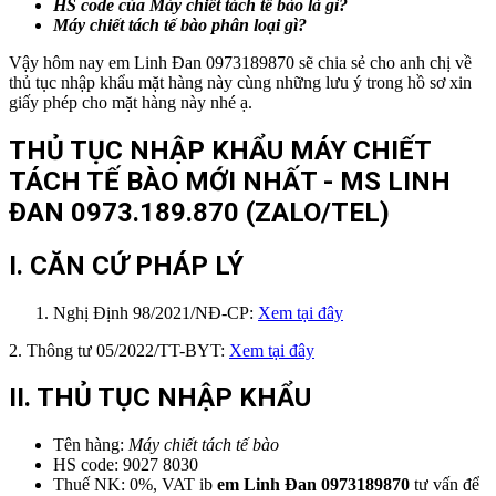
HS code của
Máy chiết tách tế bào
là gì?
Máy chiết tách tế bào
phân loại gì?
Vậy hôm nay em Linh Đan 0973189870 sẽ chia sẻ cho anh chị về
thủ tục nhập khẩu mặt hàng này cùng những lưu ý trong hồ sơ xin
giấy phép cho mặt hàng này nhé ạ.
THỦ TỤC NHẬP KHẨU MÁY CHIẾT
TÁCH TẾ BÀO MỚI NHẤT - MS LINH
ĐAN 0973.189.870
(ZALO/TEL)
I. CĂN CỨ PHÁP LÝ
Nghị Định 98/2021/NĐ-CP:
Xem tại đây
2. Thông tư 05/2022/TT-BYT:
Xem tại đây
II. THỦ TỤC NHẬP KHẨU
Tên hàng:
Máy chiết tách tế bào
HS code: 9027 8030
Thuế NK: 0%, VAT ib
em
Linh Đan 0973189870
tư vấn để