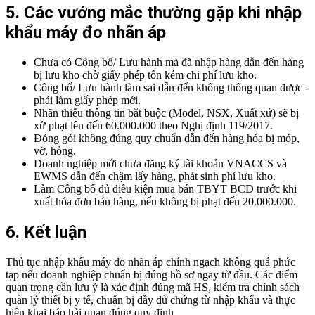
5. Các vướng mắc thường gặp khi nhập
khẩu máy đo nhãn áp
Chưa có Công bố/ Lưu hành mà đã nhập hàng dẫn đến hàng
bị lưu kho chờ giấy phép tốn kém chi phí lưu kho.
Công bố/ Lưu hành làm sai dẫn đến không thông quan được -
phải làm giấy phép mới.
Nhãn thiếu thông tin bắt buộc (Model, NSX, Xuất xứ) sẽ bị
xử phạt lên đến 60.000.000 theo Nghị định 119/2017.
Đóng gói không đúng quy chuẩn dẫn đến hàng hóa bị móp,
vỡ, hỏng.
Doanh nghiệp mới chưa đăng ký tài khoản VNACCS và
EWMS dẫn đến chậm lấy hàng, phát sinh phí lưu kho.
Làm Công bố đủ điều kiện mua bán TBYT BCD trước khi
xuất hóa đơn bán hàng, nếu không bị phạt đến 20.000.000.
6. Kết luận
Thủ tục nhập khẩu máy đo nhãn áp chính ngạch không quá phức
tạp nếu doanh nghiệp chuẩn bị đúng hồ sơ ngay từ đầu. Các điểm
quan trọng cần lưu ý là xác định đúng mã HS, kiểm tra chính sách
quản lý thiết bị y tế, chuẩn bị đầy đủ chứng từ nhập khẩu và thực
hiện khai báo hải quan đúng quy định.