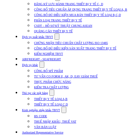
submenu
ĐĂNG KÝ LƯU HÀNH TRANG THIẾT BỊ Y TẾ C, D
for
CÔNG BỐ TIÊU CHUẨN ÁP DỤNG TRANG THIẾT BỊ Y TẾ LOẠI A, B
Dịch
CÔNG BỐ ĐỦ ĐIỀU KIỆN MUA BÁN THIẾT BỊ Y TẾ LOẠI B,C,D
vụ
nhập
PHÂN LOẠI TRANG THIẾT BỊ Y TẾ
khẩu
CSDT – HỒ SƠ KỸ THUẬT CHUNG ASEAN
TBYT
QUẢNG CÁO THIẾT BỊ Y TẾ
Show
Dịch vụ xuất khẩu TBYT
submenu
CHỨNG NHẬN TIÊU CHUẨN CHẤT LƯỢNG ISO 13485
for
CÔNG BỐ ĐỦ ĐIỀU KIỆN SẢN XUẤT TRANG THIẾT BỊ Y TẾ
Dịch
KIỂM NGHIỆM TBYT
vụ
xuất
AIRFREIGHT - SEAFREIGHT
khẩu
Show
Dịch vụ khác
TBYT
submenu
CÔNG BỐ MỸ PHẨM
for
TƯ VẤN CO FORM E, AK, D, EAV GIẢM THUẾ
Dịch
THỰC PHẨM CHỨC NĂNG
vụ
khác
KIỂM TRA CHẤT LƯỢNG
Show
Thủ tục các mặt hàng
submenu
THIẾT BỊ Y TẾ LOẠI A,B
for
THIẾT BỊ Y TẾ LOẠI C,D
Thủ
Show
tục
Kinh nghiệm nhập khẩu TBYT
submenu
các
HS CODE
for
mặt
THUẾ NHẬP KHẨU, THUẾ VAT
Kinh
hàng
VĂN BẢN LUẬT
nghiệm
nhập
Authorized Representative Service