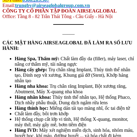
Email:
trungbv@airseaglobalgroup.com.vn
CÔNG TY CỔ PHẦN TẬP ĐOÀN AIRSEAGLOBAL
Office: Tầng 8 - 82 Trần Thái Tông - Cầu Giấy - Hà Nội
_____
CÁC MẶT HÀNG AIRSEAGLOBAL ĐÃ LÀM RA SỐ LƯU
HÀNH:
Hàng Spa, Thẩm mỹ:
Chất làm đầy da (filler), máy laser, chỉ
nâng cơ thẩm mỹ, túi nâng ngực
Hàng cấy ghép:
Trụ chân răng Implant, Thủy tinh thể nhân
tạo, Đinh nẹp vít xương, Khung giá đỡ (Stent), Khớp háng
nhân tạo
Hàng nha khoa:
Trụ chân răng Implant, Bột xương răng,
Abutment, Máy X-quang nha khoa
Hàng nhãn khoa:
Thủy tinh thể nhân tạo, Hệ thống Phaco,
Dịch nhầy phẫu thuật, Dung dịch ngâm rửa lens
Hàng thính học:
Miếng dán tái tạo màng nhĩ, ốc tai điện tử
Chất làm đầy, bôi trơn khớp
Hệ thống chụp cắt lớp vi tính, Hệ thống X-quang, monitor,
máy thở, máy gây mê, bơm tiêm điện
Hàng IVD:
Máy xét nghiệm miễn dịch, sinh hóa, nhóm máu,
huyết học, khí máu, đường huyết ... và hóa chất đi kèm