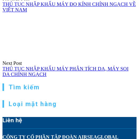
THỦ TỤC NHẬP KHẨU MÁY ĐO KÍNH CHÍNH NGẠCH VỀ
VIỆT NAM
Next Post
THỦ TỤC NHẬP KHẨU MÁY PHÂN TÍCH DA, MÁY SOI
DA CHÍNH NGẠCH
Tìm kiếm
Loại mặt hàng
Liên hệ
CÔNG TY CỔ PHẦN TẬP ĐOÀN AIRSEAGLOBAL