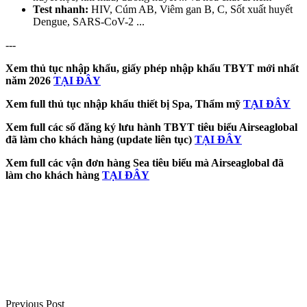
Test nhanh:
HIV, Cúm AB, Viêm gan B, C, Sốt xuất huyết
Dengue, SARS-CoV-2 ...
---
Xem thủ tục nhập khẩu, giấy phép nhập khẩu TBYT mới nhất
năm 2026
TẠI ĐÂY
Xem full thủ tục nhập khẩu thiết bị Spa, Thẩm mỹ
TẠI ĐÂY
Xem full các số đăng ký lưu hành TBYT tiêu biểu Airseaglobal
đã làm cho khách hàng (update liên tục)
TẠI ĐÂY
Xem full các vận đơn hàng Sea tiêu biểu mà Airseaglobal đã
làm cho khách hàng
TẠI ĐÂY
Điều
hướng
bài
viết
Previous Post