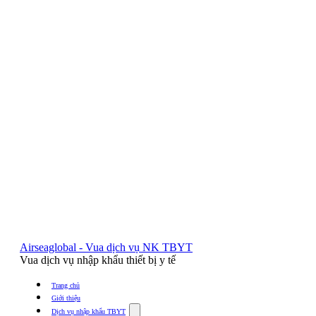
Airseaglobal - Vua dịch vụ NK TBYT
Vua dịch vụ nhập khẩu thiết bị y tế
Trang chủ
Giới thiệu
Show
Dịch vụ nhập khẩu TBYT