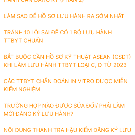
LÀM SAO ĐỂ HỒ SƠ LƯU HÀNH RA SỚM NHẤT
TRÁNH 10 LỖI SAI ĐỂ CÓ 1 BỘ LƯU HÀNH
TTBYT CHUẨN
BẮT BUỘC CẦN HỒ SƠ KỸ THUẬT ASEAN (CSDT)
KHI LÀM LƯU HÀNH TTBYT LOẠI C, D TỪ 2023
CÁC TTBYT CHẨN ĐOÁN IN VITRO ĐƯỢC MIỄN
KIỂM NGHIỆM
TRƯỜNG HỢP NÀO ĐƯỢC SỬA ĐỔI/ PHẢI LÀM
MỚI ĐĂNG KÝ LƯU HÀNH?
NỘI DUNG THANH TRA HẬU KIỂM ĐĂNG KÝ LƯU