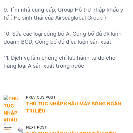
9. Tìm nhà cung cấp, Group Hỗ trợ nhập khẩu y
tế ( Hệ sinh thái của Airseaglobal Group )
10. Sửa các loại công bố A, Công bố đủ đk kinh
doanh BCD, Công bố đủ điều kiện sản xuất
11. Dịch vụ làm chứng chỉ lưu hành tự do cho
hàng loại A sản xuất trong nước
Đ
PREVIOUS POST
THỦ TỤC NHẬP KHẨU MÁY SÓNG NGẮN
i
TRỊ LIỆU
ề
u
NEXT POST