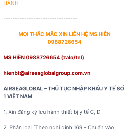
HÀNH
--------------------------------
MỌI THẮC MẮC XIN LIÊN HỆ
MS HIỀN
098
8
726654
MS HIỀN 0988726654
(zalo/tel)
hienbt@airseaglobalgroup.com.vn
AIRSEAGLOBAL – THỦ TỤC NHẬP KHẨU Y TẾ SỐ
1 VIỆT NAM
1. Xin đăng ký lưu hành thiết bị y tế C, D
2. Phân loại (Theo nghị định 169 – Chuẩn vào