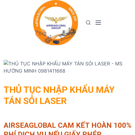
S
k
i
M
S
p
e
e
t
n
a
o
u
r
c
c
o
h
n
t
e
n
THỦ TỤC NHẬP KHẨU MÁY
t
TÁN SỎI LASER
AIRSEAGLOBAL CAM KẾT HOÀN 100%
PHÍ DỊCH VỤ NẾU GIẤY PHÉP