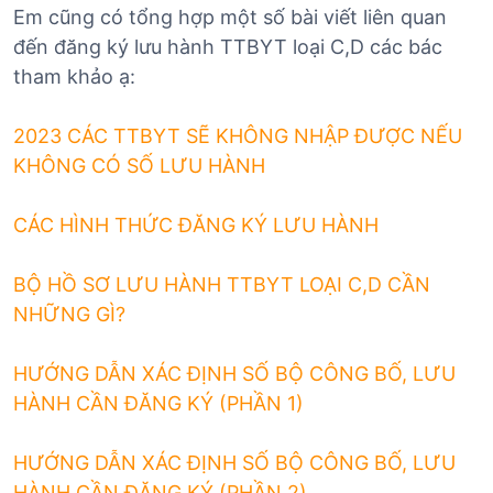
Em cũng có tổng hợp một số bài viết liên quan
đến đăng ký lưu hành TTBYT loại C,D các bác
tham khảo ạ:
2023 CÁC TTBYT SẼ KHÔNG NHẬP ĐƯỢC NẾU
KHÔNG CÓ SỐ LƯU HÀNH
CÁC HÌNH THỨC ĐĂNG KÝ LƯU HÀNH
BỘ HỒ SƠ LƯU HÀNH TTBYT LOẠI C,D CẦN
NHỮNG GÌ?
HƯỚNG DẪN XÁC ĐỊNH SỐ BỘ CÔNG BỐ, LƯU
HÀNH CẦN ĐĂNG KÝ (PHẦN 1)
HƯỚNG DẪN XÁC ĐỊNH SỐ BỘ CÔNG BỐ, LƯU
HÀNH CẦN ĐĂNG KÝ (PHẦN 2)