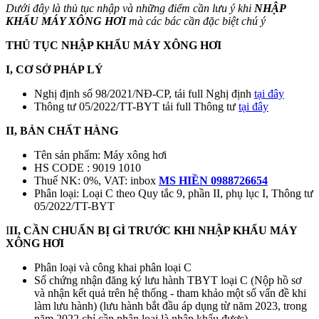
Dưới đây là thủ tục nhập và những điểm cần lưu ý khi
NHẬP
KHẨU MÁY XÔNG HƠI
mà các bác cần đặc biệt chú ý
THỦ TỤC NHẬP KHẨU MÁY XÔNG HƠI
I, CƠ SỞ PHÁP LÝ
Nghị định số 98/2021/NĐ-CP, tải full Nghị định
tại đây
Thông tư 05/2022/TT-BYT tải full Thông tư
tại đây
II, BẢN CHẤT HÀNG
Tên sản phẩm: Máy xông hơi
HS CODE : 9019 1010
Thuế NK: 0%, VAT: inbox
MS HIỀN 0988726654
Phân loại: Loại C theo Quy tắc 9, phần II, phụ lục I, Thông tư
05/2022/TT-BYT
I
II, CẦN CHUẨN BỊ GÌ TRƯỚC KHI NHẬP KHẨU MÁY
XÔNG HƠI
Phân loại và công khai phân loại C
Số chứng nhận đăng ký lưu hành TBYT loại C (Nộp hồ sơ
và nhận kết quả trên hệ thống - tham khảo một số vấn đề khi
làm lưu hành) (lưu hành bắt đầu áp dụng từ năm 2023, trong
năm 2022 chỉ cần phân loại là nhập khẩu được)