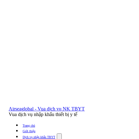
Airseaglobal - Vua dịch vụ NK TBYT
Vua dịch vụ nhập khẩu thiết bị y tế
Trang chủ
Giới thiệu
Show
Dịch vụ nhập khẩu TBYT