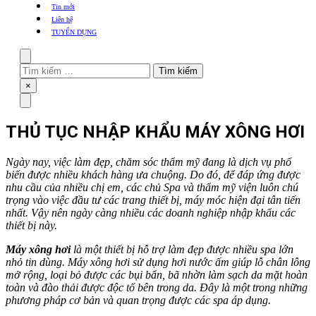
khẩu
Tin mới
TBYT
Liên hệ
TUYỂN DỤNG
Search
Tìm
kiếm
Close
×
cho:
Menu
THỦ TỤC NHẬP KHẨU MÁY XÔNG HƠI
Ngày nay, việc làm đẹp, chăm sóc thẩm mỹ đang là dịch vụ phổ
biến được nhiều khách hàng ưa chuộng. Do đó, để đáp ứng được
nhu cầu của nhiều chị em, các chủ Spa và thẩm mỹ viện luôn chú
trọng vào việc đầu tư các trang thiết bị, máy móc hiện đại tân tiến
nhất. Vậy nên ngày càng nhiều các doanh nghiệp nhập khẩu các
thiết bị này.
Máy xông hơi
là một thiết bị hỗ trợ làm đẹp được nhiều spa lớn
nhỏ tin dùng. Máy xông hơi sử dụng hơi nước ấm giúp lỗ chân lông
mở rộng, loại bỏ được các bụi bẩn, bã nhờn làm sạch da mặt hoàn
toàn và đào thải được độc tố bên trong da. Đây là một trong những
phương pháp cơ bản và quan trọng được các spa áp dụng.