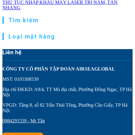
THỦ TỤC NHẬP KHẨU MÁY LASER TRỊ NÁM, TÀN
bài
NHANG
viết
Tìm kiếm
Loại mặt hàng
Liên hệ
CÔNG TY CỔ PHẦN TẬP ĐOÀN AIRSEAGLOBAL
MST: 0105308539
Địa chỉ ĐKKD: A9/4, TT Mỏ địa chất, Phường Đông Ngạc, TP Hà
Nội
VPGD: Tầng 8, số 82 Trần Thái Tông, Phường Cầu Giấy, TP Hà
Nội
0984291559 - Mr Tân