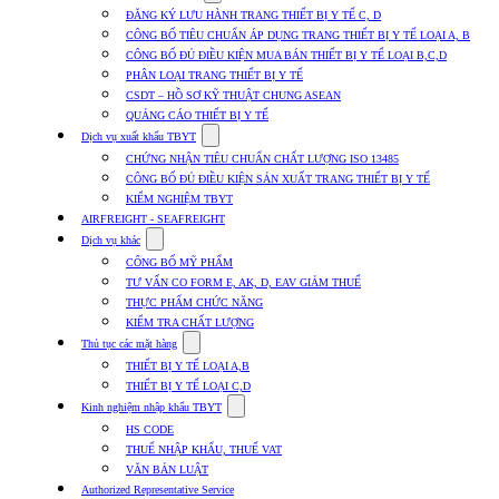
submenu
ĐĂNG KÝ LƯU HÀNH TRANG THIẾT BỊ Y TẾ C, D
for
CÔNG BỐ TIÊU CHUẨN ÁP DỤNG TRANG THIẾT BỊ Y TẾ LOẠI A, B
Dịch
CÔNG BỐ ĐỦ ĐIỀU KIỆN MUA BÁN THIẾT BỊ Y TẾ LOẠI B,C,D
vụ
nhập
PHÂN LOẠI TRANG THIẾT BỊ Y TẾ
khẩu
CSDT – HỒ SƠ KỸ THUẬT CHUNG ASEAN
TBYT
QUẢNG CÁO THIẾT BỊ Y TẾ
Show
Dịch vụ xuất khẩu TBYT
submenu
CHỨNG NHẬN TIÊU CHUẨN CHẤT LƯỢNG ISO 13485
for
CÔNG BỐ ĐỦ ĐIỀU KIỆN SẢN XUẤT TRANG THIẾT BỊ Y TẾ
Dịch
KIỂM NGHIỆM TBYT
vụ
xuất
AIRFREIGHT - SEAFREIGHT
khẩu
Show
Dịch vụ khác
TBYT
submenu
CÔNG BỐ MỸ PHẨM
for
TƯ VẤN CO FORM E, AK, D, EAV GIẢM THUẾ
Dịch
THỰC PHẨM CHỨC NĂNG
vụ
khác
KIỂM TRA CHẤT LƯỢNG
Show
Thủ tục các mặt hàng
submenu
THIẾT BỊ Y TẾ LOẠI A,B
for
THIẾT BỊ Y TẾ LOẠI C,D
Thủ
Show
tục
Kinh nghiệm nhập khẩu TBYT
submenu
các
HS CODE
for
mặt
THUẾ NHẬP KHẨU, THUẾ VAT
Kinh
hàng
VĂN BẢN LUẬT
nghiệm
nhập
Authorized Representative Service