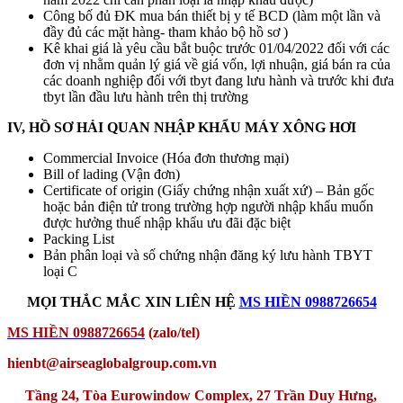
Công bố đủ ĐK mua bán thiết bị y tế BCD (làm một lần và
đầy đủ các mặt hàng- tham khảo bộ hồ sơ )
Kê khai giá là yêu cầu bắt buộc trước 01/04/2022 đối với các
đơn vị nhằm quản lý giá về giá vốn, lợi nhuận, giá bán ra của
các doanh nghiệp đối với tbyt đang lưu hành và trước khi đưa
tbyt lần đầu lưu hành trên thị trường
IV, HỒ SƠ HẢI QUAN NHẬP KHẨU MÁY XÔNG HƠI
Commercial Invoice (Hóa đơn thương mại)
Bill of lading (Vận đơn)
Certificate of origin (Giấy chứng nhận xuất xứ) – Bản gốc
hoặc bản điện tử trong trường hợp người nhập khẩu muốn
được hưởng thuế nhập khẩu ưu đãi đặc biệt
Packing List
Bản phân loại và số chứng nhận đăng ký lưu hành TBYT
loại C
MỌI THẮC MẮC XIN LIÊN HỆ
MS HIỀN 0988726654
MS HIỀN 0988726654
(zalo/tel)
hienbt@airseaglobalgroup.com.vn
Tầng 24, Tòa Eurowindow Complex, 27 Trần Duy Hưng,