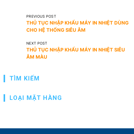
Đ
PREVIOUS POST
THỦ TỤC NHẬP KHẨU MÁY IN NHIỆT DÙNG
i
CHO HỆ THỐNG SIÊU ÂM
ề
u
NEXT POST
THỦ TỤC NHẬP KHẨU MÁY IN NHIỆT SIÊU
h
ÂM MÀU
ư
ớ
TÌM KIẾM
n
g
LOẠI MẶT HÀNG
b
à
i
v