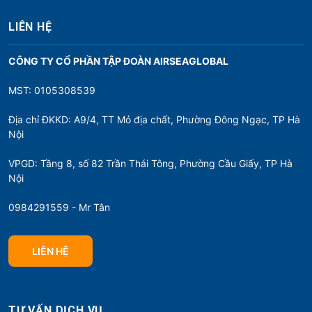
i
ế
LIÊN HỆ
t
CÔNG TY CỔ PHẦN TẬP ĐOÀN AIRSEAGLOBAL
MST: 0105308539
Địa chỉ ĐKKD: A9/4, TT Mỏ địa chất, Phường Đông Ngạc, TP Hà
Nội
VPGD: Tầng 8, số 82 Trần Thái Tông, Phường Cầu Giấy, TP Hà
Nội
0984291559 - Mr Tân
LIÊN HỆ
TƯ VẤN DỊCH VỤ