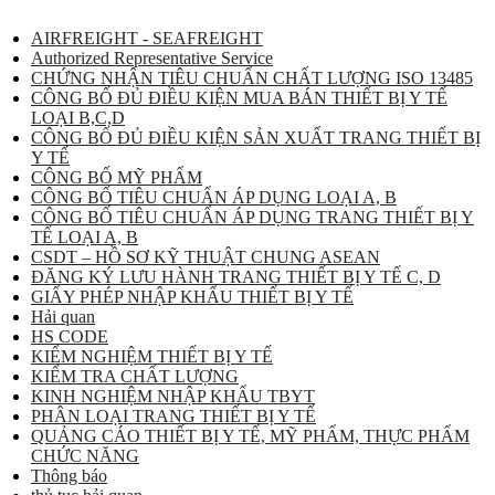
AIRFREIGHT - SEAFREIGHT
Authorized Representative Service
CHỨNG NHẬN TIÊU CHUẨN CHẤT LƯỢNG ISO 13485
CÔNG BỐ ĐỦ ĐIỀU KIỆN MUA BÁN THIẾT BỊ Y TẾ
LOẠI B,C,D
CÔNG BỐ ĐỦ ĐIỀU KIỆN SẢN XUẤT TRANG THIẾT BỊ
Y TẾ
CÔNG BỐ MỸ PHẨM
CÔNG BỐ TIÊU CHUẨN ÁP DỤNG LOẠI A, B
CÔNG BỐ TIÊU CHUẨN ÁP DỤNG TRANG THIẾT BỊ Y
TẾ LOẠI A, B
CSDT – HỒ SƠ KỸ THUẬT CHUNG ASEAN
ĐĂNG KÝ LƯU HÀNH TRANG THIẾT BỊ Y TẾ C, D
GIẤY PHÉP NHẬP KHẨU THIẾT BỊ Y TẾ
Hải quan
HS CODE
KIỂM NGHIỆM THIẾT BỊ Y TẾ
KIỂM TRA CHẤT LƯỢNG
KINH NGHIỆM NHẬP KHẨU TBYT
PHÂN LOẠI TRANG THIẾT BỊ Y TẾ
QUẢNG CÁO THIẾT BỊ Y TẾ, MỸ PHẨM, THỰC PHẨM
CHỨC NĂNG
Thông báo