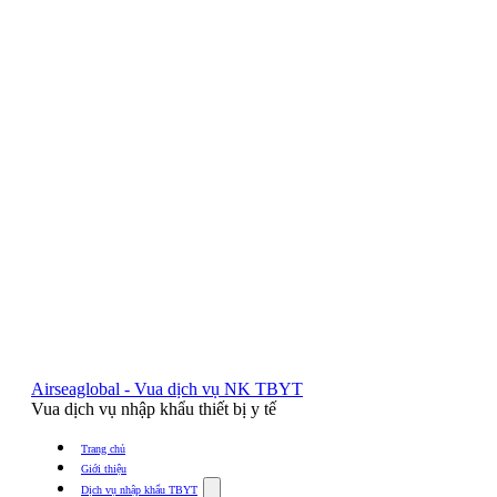
Airseaglobal - Vua dịch vụ NK TBYT
Vua dịch vụ nhập khẩu thiết bị y tế
Trang chủ
Giới thiệu
Show
Dịch vụ nhập khẩu TBYT