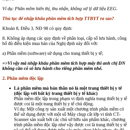
Ví dụ: Phần mềm hiển thị, thu nhận, không xử lý dữ liệu EEG.
Thủ tục để nhập khẩu phần mềm tích hợp TTBYT ra sao?
Khoản 8, Điều 3, NĐ 98 có quy định:
8. Không áp dụng các quy định về phân loại, cấp số lưu hành, công
bố đủ điều kiện mua bán của Nghị định này đối với:
a) Phần mềm (software) sử dụng cho trang thiết bị y tế;
=>Vì vậy mà nhập khẩu phần mềm tích hợp máy thì anh chị DN
không cần có số lưu hành cho riêng phần mềm nhé.
2. Phần mềm độc lập
Là phần mềm mà bản thân nó là một trang thiết bị y tế
(độc lập với bất kỳ trang thiết bị y tế khác)
Phần mềm độc lập trong phạm vi định nghĩa trang thiết bị y tế
được coi là một trang thiết bị y tế chủ động.
Ví dụ: Một công ty sản xuất một chương trình phần mềm có
thể sử dụng được với một số Máy chụp cắt lớp vi tính CT-
Scanner sản xuất bởi các chủ sở hữu sản phẩm khác, chương
trình phần mềm độc lập như vậy được coi là trang thiết bị y tế
và có thể sử dụng được trên các máy chụp khác nhau, do đó