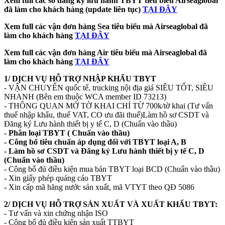
Xem full các số đăng ký lưu hành TBYT tiêu biểu Airseaglobal
đã làm cho khách hàng (update liên tục)
TẠI ĐÂY
Xem full các vận đơn hàng Sea tiêu biểu mà Airseaglobal đã
làm cho khách hàng
TẠI ĐÂY
Xem full các vận đơn hàng Air tiêu biểu mà Airseaglobal đã
làm cho khách hàng
TẠI ĐÂY
1/ DỊCH VỤ HỖ TRỢ NHẬP KHẨU TBYT
- VẬN CHUYỂN quốc tế, trucking nội địa giá SIÊU TỐT, SIÊU
NHANH (Bên em thuộc WCA member ID 73213)
- THÔNG QUAN MỞ TỜ KHAI CHỈ TỪ 700k/tờ khai (Tư vấn
thuế nhập khẩu, thuế VAT, CO ưu đãi thuế)Làm hồ sơ CSDT và
Đăng ký Lưu hành thiết bị y tế C, D (Chuẩn vào thầu)
- Phân loại TBYT ( Chuẩn vào thầu)
- Công bố tiêu chuẩn áp dụng đối với TBYT loại A, B
- Làm hồ sơ CSDT và Đăng ký Lưu hành thiết bị y tế C, D
(Chuẩn vào thầu)
- Công bố đủ điều kiện mua bán TBYT loại BCD (Chuẩn vào thầu)
- Xin giấy phép quảng cáo TBYT
- Xin cấp mã hãng nước sản xuất, mã VTYT theo QĐ 5086
2/ DỊCH VỤ HỖ TRỢ SẢN XUẤT VÀ XUẤT KHẨU TBYT:
- Tư vấn và xin chứng nhận ISO
- Công bố đủ điều kiện sản xuất TTBYT