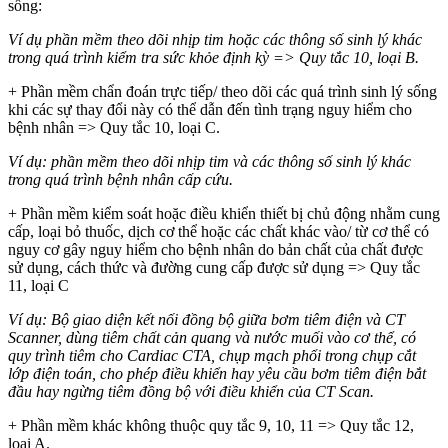
sống:
Ví dụ phần mềm theo dõi nhịp tim hoặc các thông số sinh lý khác
trong quá trình kiểm tra sức khỏe định kỳ => Quy tắc 10, loại B.
+ Phần mềm chẩn đoán trực tiếp/ theo dõi các quá trình sinh lý sống
khi các sự thay đổi này có thể dẫn đến tình trạng nguy hiểm cho
bệnh nhân => Quy tắc 10, loại C.
Ví dụ: phần mềm theo dõi nhịp tim và các thông số sinh lý khác
trong quá trình bệnh nhân cấp cứu.
+ Phần mềm kiểm soát hoặc điều khiển thiết bị chủ động nhằm cung
cấp, loại bỏ thuốc, dịch cơ thể hoặc các chất khác vào/ từ cơ thể có
nguy cơ gây nguy hiểm cho bệnh nhân do bản chất của chất được
sử dụng, cách thức và đường cung cấp được sử dụng => Quy tắc
11, loại C
Ví dụ: Bộ giao diện kết nối đồng bộ giữa bơm tiêm điện và CT
Scanner, dùng tiêm chất cản quang và nước muối vào cơ thể, có
quy trình tiêm cho Cardiac CTA, chụp mạch phổi trong chụp cắt
lớp điện toán, cho phép điều khiển hay yêu cầu bơm tiêm điện bắt
đầu hay ngừng tiêm đồng bộ với điều khiển của CT Scan.
+ Phần mềm khác không thuộc quy tắc 9, 10, 11 => Quy tắc 12,
loại A.