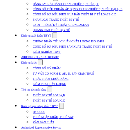
submenu
ĐĂNG KÝ LƯU HÀNH TRANG THIẾT BỊ Y TẾ C, D
for
CÔNG BỐ TIÊU CHUẨN ÁP DỤNG TRANG THIẾT BỊ Y TẾ LOẠI A, B
Dịch
CÔNG BỐ ĐỦ ĐIỀU KIỆN MUA BÁN THIẾT BỊ Y TẾ LOẠI B,C,D
vụ
nhập
PHÂN LOẠI TRANG THIẾT BỊ Y TẾ
khẩu
CSDT – HỒ SƠ KỸ THUẬT CHUNG ASEAN
TBYT
QUẢNG CÁO THIẾT BỊ Y TẾ
Show
Dịch vụ xuất khẩu TBYT
submenu
CHỨNG NHẬN TIÊU CHUẨN CHẤT LƯỢNG ISO 13485
for
CÔNG BỐ ĐỦ ĐIỀU KIỆN SẢN XUẤT TRANG THIẾT BỊ Y TẾ
Dịch
KIỂM NGHIỆM TBYT
vụ
xuất
AIRFREIGHT - SEAFREIGHT
khẩu
Show
Dịch vụ khác
TBYT
submenu
CÔNG BỐ MỸ PHẨM
for
TƯ VẤN CO FORM E, AK, D, EAV GIẢM THUẾ
Dịch
THỰC PHẨM CHỨC NĂNG
vụ
khác
KIỂM TRA CHẤT LƯỢNG
Show
Thủ tục các mặt hàng
submenu
THIẾT BỊ Y TẾ LOẠI A,B
for
THIẾT BỊ Y TẾ LOẠI C,D
Thủ
Show
tục
Kinh nghiệm nhập khẩu TBYT
submenu
các
HS CODE
for
mặt
THUẾ NHẬP KHẨU, THUẾ VAT
Kinh
hàng
VĂN BẢN LUẬT
nghiệm
nhập
Authorized Representative Service