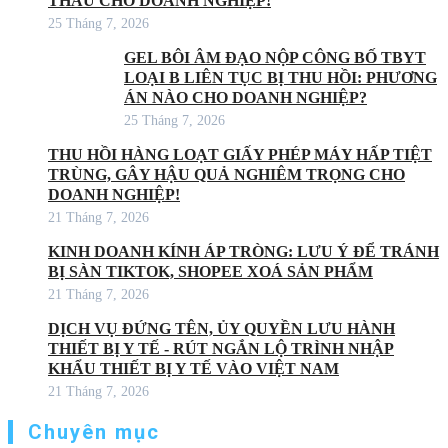
THẦU CHO DOANH NGHIỆP!
25 Tháng 7, 2026
GEL BÔI ÂM ĐẠO NỘP CÔNG BỐ TBYT
LOẠI B LIÊN TỤC BỊ THU HỒI: PHƯƠNG
ÁN NÀO CHO DOANH NGHIỆP?
25 Tháng 7, 2026
THU HỒI HÀNG LOẠT GIẤY PHÉP MÁY HẤP TIỆT
TRÙNG, GÂY HẬU QUẢ NGHIÊM TRỌNG CHO
DOANH NGHIỆP!
21 Tháng 7, 2026
KINH DOANH KÍNH ÁP TRÒNG: LƯU Ý ĐỂ TRÁNH
BỊ SÀN TIKTOK, SHOPEE XOÁ SẢN PHẨM
21 Tháng 7, 2026
DỊCH VỤ ĐỨNG TÊN, ỦY QUYỀN LƯU HÀNH
THIẾT BỊ Y TẾ - RÚT NGẮN LỘ TRÌNH NHẬP
KHẨU THIẾT BỊ Y TẾ VÀO VIỆT NAM
21 Tháng 7, 2026
Chuyên mục