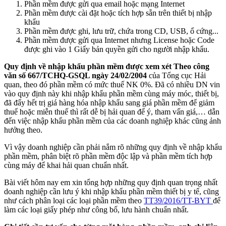
Phần mềm được gửi qua email hoặc mạng Internet
Phần mềm được cài đặt hoặc tích hợp sẵn trên thiết bị nhập
khẩu
Phần mềm được ghi, lưu trữ, chứa trong CD, USB, ổ cứng...
Phần mềm được gửi qua Internet nhưng License hoặc Code
được ghi vào 1 Giấy bản quyền gửi cho người nhập khẩu.
Quy định về nhập khẩu phần mềm được xem xét
Theo công
văn số 667/TCHQ-GSQL ngày 24/02/2004
của Tổng cục Hải
quan, theo đó phần mềm có mức thuế NK 0%. Đã có nhiều DN vin
vào quy định này khi nhập khẩu phần mềm cùng máy móc, thiết bị,
đã đẩy hết trị giá hàng hóa nhập khẩu sang giá phần mềm để giảm
thuế hoặc miễn thuế thì rất dễ bị hải quan để ý, tham vấn giá,… dẫn
đến việc nhập khẩu phần mềm của các doanh nghiệp khác cũng ảnh
hưởng theo.
Vì vậy doanh nghiệp cần phải nắm rõ những quy định về nhập khẩu
phần mềm, phân biệt rõ phần mềm độc lập và phần mềm tích hợp
cùng máy để khai hải quan chuẩn nhất.
Bài viết hôm nay em xin tổng hợp những quy định quan trọng nhất
doanh nghiệp cần lưu ý khi nhập khẩu phần mềm thiết bị y tế, cũng
như cách phân loại các loại phần mềm theo
TT39/2016/TT-BYT
để
làm các loại giấy phép như công bố, lưu hành chuẩn nhất.