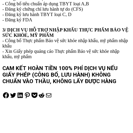
- Công bố tiêu chuẩn áp dụng TBYT loại A,B
- Đăng ký chứng chỉ lưu hành tự do (CFS)
- Đăng ký lưu hành TBYT loại C, D
- Đăng ký FDA
3/ DỊCH VỤ HỖ TRỢ NHẬP KHẨU THỰC PHẨM BẢO VỆ
SỨC KHỎE, MỸ PHẨM
- Công bố Thực phẩm Bảo vệ sức khỏe nhập khẩu, mỹ phẩm nhập
khẩu
- Xin Giấy phép quảng cáo Thực phẩm Bảo vệ sức khỏe nhập
khẩu, mỹ phẩm
CAM KẾT HOÀN TIỀN 100% PHÍ DỊCH VỤ NẾU
GIẤY PHÉP (CÔNG BỐ, LƯU HÀNH) KHÔNG
CHUẨN VÀO THẦU, KHÔNG LẤY ĐƯỢC HÀNG
Share on Facebook
Tweet on Twitter
Share on LinkedIn
Pin on Pinterest
Save to pocket
Share on Reddit
Share via Email
Điều
hướng
bài