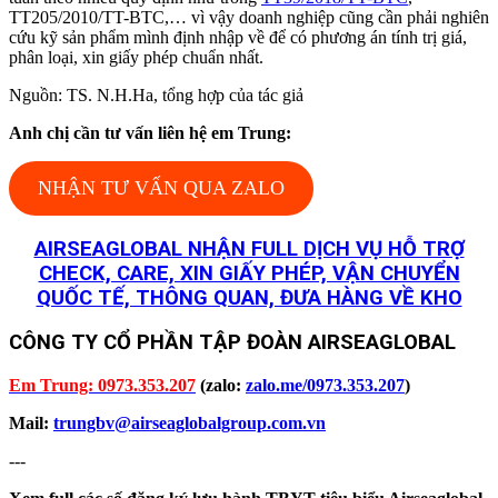
TT205/2010/TT-BTC,… vì vậy doanh nghiệp cũng cần phải nghiên
cứu kỹ sản phẩm mình định nhập về để có phương án tính trị giá,
phân loại, xin giấy phép chuẩn nhất.
Nguồn: TS. N.H.Ha, tổng hợp của tác giả
Anh chị cần tư vấn liên hệ em Trung:
NHẬN TƯ VẤN QUA ZALO
AIRSEAGLOBAL NHẬN FULL DỊCH VỤ HỖ TRỢ
CHECK, CARE, XIN GIẤY PHÉP, VẬN CHUYỂN
QUỐC TẾ, THÔNG QUAN, ĐƯA HÀNG VỀ KHO
CÔNG TY CỔ PHẦN TẬP ĐOÀN AIRSEAGLOBAL
Em Trung: 0973.353.207
(zalo:
zalo.me/0973.353.207
)
Mail:
trungbv@airseaglobalgroup.com.vn
---