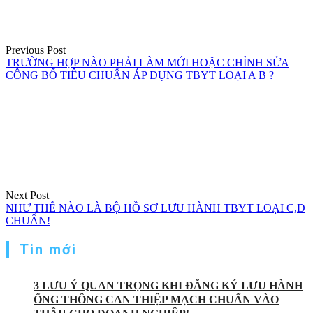
viết
Previous Post
TRƯỜNG HỢP NÀO PHẢI LÀM MỚI HOẶC CHỈNH SỬA
CÔNG BỐ TIÊU CHUẨN ÁP DỤNG TBYT LOẠI A B ?
Next Post
NHƯ THẾ NÀO LÀ BỘ HỒ SƠ LƯU HÀNH TBYT LOẠI C,D
CHUẨN!
Tin mới
3 LƯU Ý QUAN TRỌNG KHI ĐĂNG KÝ LƯU HÀNH
ỐNG THÔNG CAN THIỆP MẠCH CHUẨN VÀO