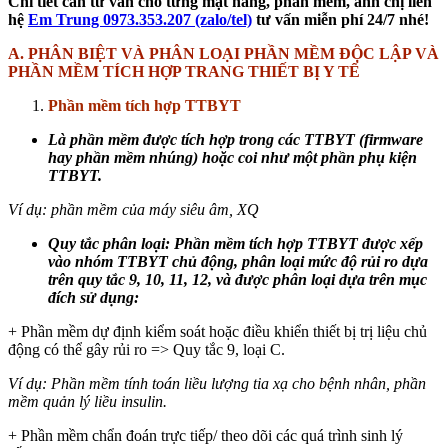
Chi tiết cần tư vấn cho từng mặt hàng, phần mềm, anh chị liên
hệ
Em Trung 0973.353.207 (zalo/tel)
tư vấn miễn phí 24/7 nhé!
A.
PHÂN BIỆT VÀ PHÂN LOẠI PHẦN MỀM ĐỘC LẬP VÀ
PHẦN MỀM TÍCH HỢP TRANG THIẾT BỊ Y TẾ
Phần mềm tích hợp TTBYT
Là phần mềm được tích hợp trong các TTBYT (firmware
hay phần mềm nhúng) hoặc coi như một phần phụ kiện
TTBYT.
Ví dụ: phần mềm của máy siêu âm, XQ
Quy tắc phân loại: Phần mềm tích hợp TTBYT được xếp
vào nhóm TTBYT chủ động, phân loại mức độ rủi ro dựa
trên quy tắc 9, 10, 11, 12, và được phân loại dựa trên mục
đích sử dụng:
+ Phần mềm dự định kiểm soát hoặc điều khiển thiết bị trị liệu chủ
động có thể gây rủi ro => Quy tắc 9, loại C.
Ví dụ: Phần mềm tính toán liều lượng tia xạ cho bệnh nhân, phần
mềm quản lý liều insulin.
+ Phần mềm chẩn đoán trực tiếp/ theo dõi các quá trình sinh lý