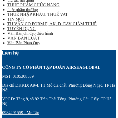
thủ tục hải quan
THỰC PHẨM CHỨC NĂNG
thực phẩm thường
THUẾ NHẬP KHẨU, THUẾ VAT
TIN MỚI
TƯ VẤN CO FORM E, AK, D, EAV GIẢM THUẾ
TUYỂN DỤNG
Văn Bản chỉ đạo điều hành
VĂN BẢN LUẬT
Văn Bản Pháp Quy
Liên hệ
CÔNG TY CỔ PHẦN TẬP ĐOÀN AIRSEAGLOBAL
MST: 0105308539
Địa chỉ ĐKKD: A9/4, TT Mỏ địa chất, Phường Đông Ngạc, TP Hà
Nội
VPGD: Tầng 8, số 82 Trần Thái Tông, Phường Cầu Giấy, TP Hà
Nội
0984291559 - Mr Tân