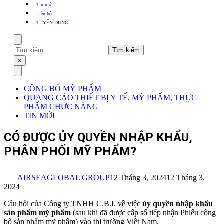
khẩu
Tin mới
TBYT
Liên hệ
TUYỂN DỤNG
Search
Tìm
kiếm
Close
×
cho:
Menu
CÔNG BỐ MỸ PHẨM
QUẢNG CÁO THIẾT BỊ Y TẾ, MỸ PHẨM, THỰC
PHẨM CHỨC NĂNG
TIN MỚI
CÓ ĐƯỢC ỦY QUYỀN NHẬP KHẨU,
PHÂN PHỐI MỸ PHẨM?
AIRSEAGLOBAL GROUP
12 Tháng 3, 2024
12 Tháng 3,
2024
Câu hỏi của Công ty TNHH C.B.I. về việc
ủy quyền nhập khẩu
sản phẩm mỹ phẩm
(sau khi đã được cấp số tiếp nhận Phiếu công
bố sản phẩm mỹ phẩm) vào thị trường Việt Nam.