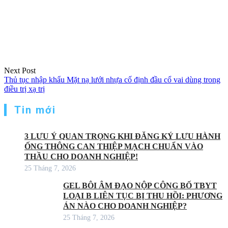
Next Post
Thủ tục nhập khẩu Mặt nạ lưới nhựa cố định đầu cổ vai dùng trong
điều trị xạ trị
Tin mới
3 LƯU Ý QUAN TRỌNG KHI ĐĂNG KÝ LƯU HÀNH
ỐNG THÔNG CAN THIỆP MẠCH CHUẨN VÀO
THẦU CHO DOANH NGHIỆP!
25 Tháng 7, 2026
GEL BÔI ÂM ĐẠO NỘP CÔNG BỐ TBYT
LOẠI B LIÊN TỤC BỊ THU HỒI: PHƯƠNG
ÁN NÀO CHO DOANH NGHIỆP?
25 Tháng 7, 2026