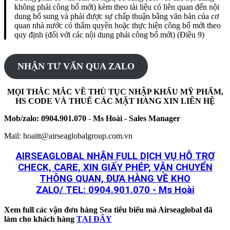
không phải công bố mới) kèm theo tài liệu có liên quan đến nội
dung bổ sung và phải được sự chấp thuận bằng văn bản của cơ
quan nhà nước có thẩm quyền hoặc thực hiện công bố mới theo
quy định (đối với các nội dung phải công bố mới) (Điều 9)
NHẬN TƯ VẤN QUA ZALO
MỌI THẮC MẮC VỀ THỦ TỤC
NHẬP KHẨU
MỸ PHẨM,
HS CODE VÀ THUẾ CÁC MẶT HÀNG
XIN LIÊN HỆ
Mob/zalo:
0904.901.070
-
Ms Hoài - Sales Manager
Mail: hoaitt@airseaglobalgroup.com.vn
AIRSEAGLOBAL NHẬN FULL DỊCH VỤ HỖ TRỢ
CHECK, CARE, XIN GIẤY PHÉP, VẬN CHUYỂN
THÔNG QUAN, ĐƯA HÀNG VỀ KHO
ZALO/ TEL: 0904.901.070 - Ms Hoài
Xem full các vận đơn hàng Sea tiêu biểu mà Airseaglobal đã
làm cho khách hàng
TẠI ĐÂY