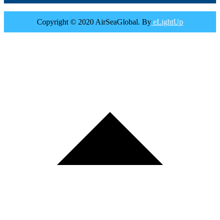
Copyright © 2020 AirSeaGlobal. By
eLightUp