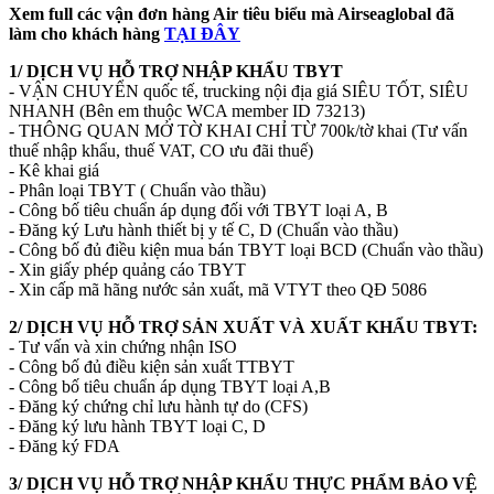
Xem full các vận đơn hàng Air tiêu biểu mà Airseaglobal đã
làm cho khách hàng
TẠI ĐÂY
1/ DỊCH VỤ HỖ TRỢ NHẬP KHẨU TBYT
- VẬN CHUYỂN quốc tế, trucking nội địa giá SIÊU TỐT, SIÊU
NHANH (Bên em thuộc WCA member ID 73213)
- THÔNG QUAN MỞ TỜ KHAI CHỈ TỪ 700k/tờ khai (Tư vấn
thuế nhập khẩu, thuế VAT, CO ưu đãi thuế)
- Kê khai giá
- Phân loại TBYT ( Chuẩn vào thầu)
- Công bố tiêu chuẩn áp dụng đối với TBYT loại A, B
- Đăng ký Lưu hành thiết bị y tế C, D (Chuẩn vào thầu)
- Công bố đủ điều kiện mua bán TBYT loại BCD (Chuẩn vào thầu)
- Xin giấy phép quảng cáo TBYT
- Xin cấp mã hãng nước sản xuất, mã VTYT theo QĐ 5086
2/ DỊCH VỤ HỖ TRỢ SẢN XUẤT VÀ XUẤT KHẨU TBYT:
- Tư vấn và xin chứng nhận ISO
- Công bố đủ điều kiện sản xuất TTBYT
- Công bố tiêu chuẩn áp dụng TBYT loại A,B
- Đăng ký chứng chỉ lưu hành tự do (CFS)
- Đăng ký lưu hành TBYT loại C, D
- Đăng ký FDA
3/ DỊCH VỤ HỖ TRỢ NHẬP KHẨU THỰC PHẨM BẢO VỆ