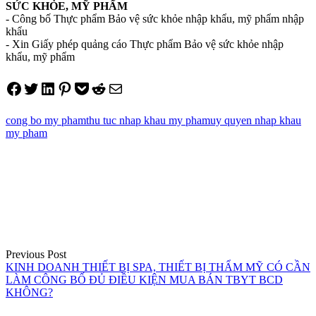
SỨC KHỎE, MỸ PHẨM
- Công bố Thực phẩm Bảo vệ sức khỏe nhập khẩu, mỹ phẩm nhập
khẩu
- Xin Giấy phép quảng cáo Thực phẩm Bảo vệ sức khỏe nhập
khẩu, mỹ phẩm
Share on Facebook
Tweet on Twitter
Share on LinkedIn
Pin on Pinterest
Save to pocket
Share on Reddit
Share via Email
cong bo my pham
thu tuc nhap khau my pham
uy quyen nhap khau
my pham
Điều
hướng
bài
viết
Previous Post
KINH DOANH THIẾT BỊ SPA, THIẾT BỊ THẨM MỸ CÓ CẦN
LÀM CÔNG BỐ ĐỦ ĐIỀU KIỆN MUA BÁN TBYT BCD
KHÔNG?