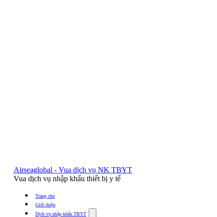
Airseaglobal - Vua dịch vụ NK TBYT
Vua dịch vụ nhập khẩu thiết bị y tế
Trang chủ
Giới thiệu
Show
Dịch vụ nhập khẩu TBYT