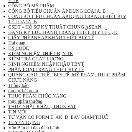
Y TẾ
CÔNG BỐ MỸ PHẨM
CÔNG BỐ TIÊU CHUẨN ÁP DỤNG LOẠI A, B
CÔNG BỐ TIÊU CHUẨN ÁP DỤNG TRANG THIẾT BỊ Y
TẾ LOẠI A, B
CSDT – HỒ SƠ KỸ THUẬT CHUNG ASEAN
ĐĂNG KÝ LƯU HÀNH TRANG THIẾT BỊ Y TẾ C, D
GIẤY PHÉP NHẬP KHẨU THIẾT BỊ Y TẾ
Hải quan
HS CODE
KIỂM NGHIỆM THIẾT BỊ Y TẾ
KIỂM TRA CHẤT LƯỢNG
KINH NGHIỆM NHẬP KHẨU TBYT
PHÂN LOẠI TRANG THIẾT BỊ Y TẾ
QUẢNG CÁO THIẾT BỊ Y TẾ, MỸ PHẨM, THỰC PHẨM
CHỨC NĂNG
Thông báo
thủ tục hải quan
THỰC PHẨM CHỨC NĂNG
thực phẩm thường
THUẾ NHẬP KHẨU, THUẾ VAT
TIN MỚI
TƯ VẤN CO FORM E, AK, D, EAV GIẢM THUẾ
TUYỂN DỤNG
Văn Bản chỉ đạo điều hành