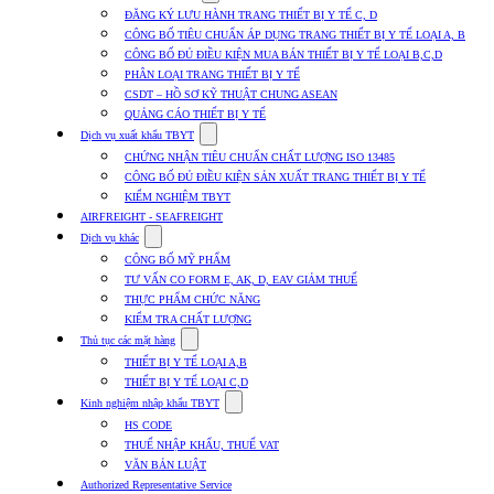
submenu
ĐĂNG KÝ LƯU HÀNH TRANG THIẾT BỊ Y TẾ C, D
for
CÔNG BỐ TIÊU CHUẨN ÁP DỤNG TRANG THIẾT BỊ Y TẾ LOẠI A, B
Dịch
CÔNG BỐ ĐỦ ĐIỀU KIỆN MUA BÁN THIẾT BỊ Y TẾ LOẠI B,C,D
vụ
nhập
PHÂN LOẠI TRANG THIẾT BỊ Y TẾ
khẩu
CSDT – HỒ SƠ KỸ THUẬT CHUNG ASEAN
TBYT
QUẢNG CÁO THIẾT BỊ Y TẾ
Show
Dịch vụ xuất khẩu TBYT
submenu
CHỨNG NHẬN TIÊU CHUẨN CHẤT LƯỢNG ISO 13485
for
CÔNG BỐ ĐỦ ĐIỀU KIỆN SẢN XUẤT TRANG THIẾT BỊ Y TẾ
Dịch
KIỂM NGHIỆM TBYT
vụ
xuất
AIRFREIGHT - SEAFREIGHT
khẩu
Show
Dịch vụ khác
TBYT
submenu
CÔNG BỐ MỸ PHẨM
for
TƯ VẤN CO FORM E, AK, D, EAV GIẢM THUẾ
Dịch
THỰC PHẨM CHỨC NĂNG
vụ
khác
KIỂM TRA CHẤT LƯỢNG
Show
Thủ tục các mặt hàng
submenu
THIẾT BỊ Y TẾ LOẠI A,B
for
THIẾT BỊ Y TẾ LOẠI C,D
Thủ
Show
tục
Kinh nghiệm nhập khẩu TBYT
submenu
các
HS CODE
for
mặt
THUẾ NHẬP KHẨU, THUẾ VAT
Kinh
hàng
VĂN BẢN LUẬT
nghiệm
nhập
Authorized Representative Service