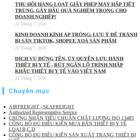
THU HỒI HÀNG LOẠT GIẤY PHÉP MÁY HẤP TIỆT
TRÙNG, GÂY HẬU QUẢ NGHIÊM TRỌNG CHO
DOANH NGHIỆP!
21 Tháng 7, 2026
KINH DOANH KÍNH ÁP TRÒNG: LƯU Ý ĐỂ TRÁNH
BỊ SÀN TIKTOK, SHOPEE XOÁ SẢN PHẨM
21 Tháng 7, 2026
DỊCH VỤ ĐỨNG TÊN, ỦY QUYỀN LƯU HÀNH
THIẾT BỊ Y TẾ - RÚT NGẮN LỘ TRÌNH NHẬP
KHẨU THIẾT BỊ Y TẾ VÀO VIỆT NAM
21 Tháng 7, 2026
Chuyên mục
AIRFREIGHT - SEAFREIGHT
Authorized Representative Service
CHỨNG NHẬN TIÊU CHUẨN CHẤT LƯỢNG ISO 13485
CÔNG BỐ ĐỦ ĐIỀU KIỆN MUA BÁN THIẾT BỊ Y TẾ
LOẠI B,C,D
CÔNG BỐ ĐỦ ĐIỀU KIỆN SẢN XUẤT TRANG THIẾT BỊ