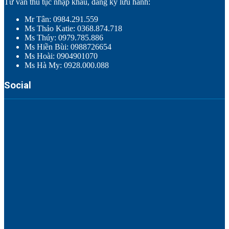
Tư vấn thủ tục nhập khẩu, đăng ký lưu hành:
Mr Tân: 0984.291.559
Ms Thảo Katie: 0368.874.718
Ms Thúy: 0979.785.886
Ms Hiền Bùi: 0988726654
Ms Hoài: 0904901070
Ms Hà My: 0928.000.088
Social