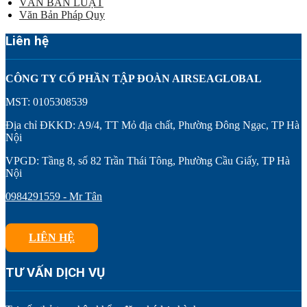
VĂN BẢN LUẬT
Văn Bản Pháp Quy
Liên hệ
CÔNG TY CỔ PHẦN TẬP ĐOÀN AIRSEAGLOBAL
MST: 0105308539
Địa chỉ ĐKKD: A9/4, TT Mỏ địa chất, Phường Đông Ngạc, TP Hà
Nội
VPGD: Tầng 8, số 82 Trần Thái Tông, Phường Cầu Giấy, TP Hà
Nội
0984291559 - Mr Tân
LIÊN HỆ
TƯ VẤN DỊCH VỤ