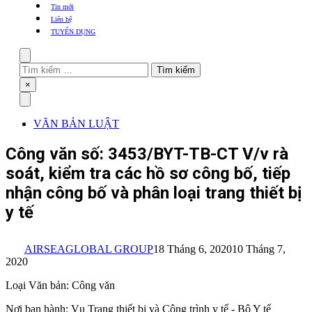
khẩu
Tin mới
TBYT
Liên hệ
TUYỂN DỤNG
Search
Tìm
kiếm
Close
×
cho:
Menu
VĂN BẢN LUẬT
Công văn số: 3453/BYT-TB-CT V/v rà
soát, kiểm tra các hồ sơ công bố, tiếp
nhận công bố và phân loại trang thiết bị
y tế
AIRSEAGLOBAL GROUP
18 Tháng 6, 2020
10 Tháng 7,
2020
Loại Văn bản: Công văn
Nơi ban hành: Vụ Trang thiết bị và Công trình y tế - Bộ Y tế