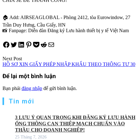
CHIA SẺ ĐỂ THÀNH CÔNG!
🏠 Add: AIRSEAGLOBAL - Phòng 2412, tòa Eurowindow, 27
Trần Duy Hưng, Cầu Giấy, HN
📸 Fanpage: Diễn đàn Đăng ký Lưu hành thiết bị y tế Việt Nam
Share on Facebook
Tweet on Twitter
Share on LinkedIn
Pin on Pinterest
Save to pocket
Share on Reddit
Share via Email
Điều
Next Post
HỒ SƠ XIN GIẤY PHÉP NHẬP KHẨU THEO THÔNG TƯ 30
hướng
Để lại một bình luận
bài
viết
Bạn phải
đăng nhập
để gửi bình luận.
Tin mới
3 LƯU Ý QUAN TRỌNG KHI ĐĂNG KÝ LƯU HÀNH
ỐNG THÔNG CAN THIỆP MẠCH CHUẨN VÀO
THẦU CHO DOANH NGHIỆP!
25 Tháng 7, 2026