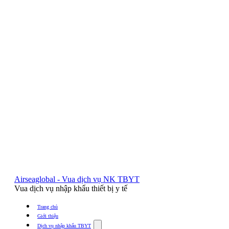
Airseaglobal - Vua dịch vụ NK TBYT
Vua dịch vụ nhập khẩu thiết bị y tế
Trang chủ
Giới thiệu
Show
Dịch vụ nhập khẩu TBYT