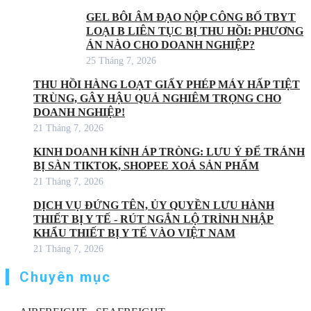
GEL BÔI ÂM ĐẠO NỘP CÔNG BỐ TBYT
LOẠI B LIÊN TỤC BỊ THU HỒI: PHƯƠNG
ÁN NÀO CHO DOANH NGHIỆP?
25 Tháng 7, 2026
THU HỒI HÀNG LOẠT GIẤY PHÉP MÁY HẤP TIỆT
TRÙNG, GÂY HẬU QUẢ NGHIÊM TRỌNG CHO
DOANH NGHIỆP!
21 Tháng 7, 2026
KINH DOANH KÍNH ÁP TRÒNG: LƯU Ý ĐỂ TRÁNH
BỊ SÀN TIKTOK, SHOPEE XOÁ SẢN PHẨM
21 Tháng 7, 2026
DỊCH VỤ ĐỨNG TÊN, ỦY QUYỀN LƯU HÀNH
THIẾT BỊ Y TẾ - RÚT NGẮN LỘ TRÌNH NHẬP
KHẨU THIẾT BỊ Y TẾ VÀO VIỆT NAM
21 Tháng 7, 2026
Chuyên mục