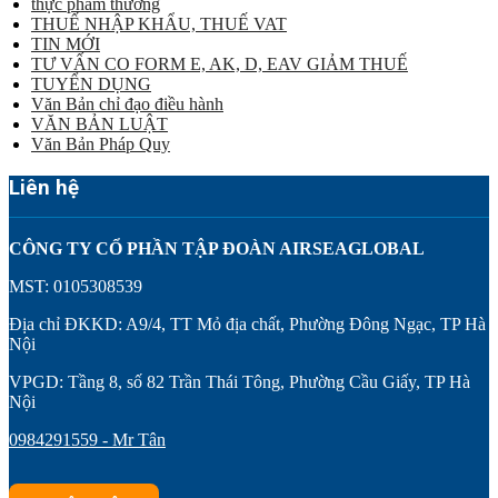
thực phẩm thường
THUẾ NHẬP KHẨU, THUẾ VAT
TIN MỚI
TƯ VẤN CO FORM E, AK, D, EAV GIẢM THUẾ
TUYỂN DỤNG
Văn Bản chỉ đạo điều hành
VĂN BẢN LUẬT
Văn Bản Pháp Quy
Liên hệ
CÔNG TY CỔ PHẦN TẬP ĐOÀN AIRSEAGLOBAL
MST: 0105308539
Địa chỉ ĐKKD: A9/4, TT Mỏ địa chất, Phường Đông Ngạc, TP Hà
Nội
VPGD: Tầng 8, số 82 Trần Thái Tông, Phường Cầu Giấy, TP Hà
Nội
0984291559 - Mr Tân