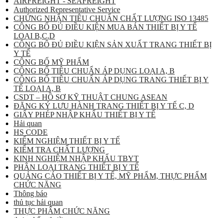
AIRFREIGHT - SEAFREIGHT
Authorized Representative Service
CHỨNG NHẬN TIÊU CHUẨN CHẤT LƯỢNG ISO 13485
CÔNG BỐ ĐỦ ĐIỀU KIỆN MUA BÁN THIẾT BỊ Y TẾ
LOẠI B,C,D
CÔNG BỐ ĐỦ ĐIỀU KIỆN SẢN XUẤT TRANG THIẾT BỊ
Y TẾ
CÔNG BỐ MỸ PHẨM
CÔNG BỐ TIÊU CHUẨN ÁP DỤNG LOẠI A, B
CÔNG BỐ TIÊU CHUẨN ÁP DỤNG TRANG THIẾT BỊ Y
TẾ LOẠI A, B
CSDT – HỒ SƠ KỸ THUẬT CHUNG ASEAN
ĐĂNG KÝ LƯU HÀNH TRANG THIẾT BỊ Y TẾ C, D
GIẤY PHÉP NHẬP KHẨU THIẾT BỊ Y TẾ
Hải quan
HS CODE
KIỂM NGHIỆM THIẾT BỊ Y TẾ
KIỂM TRA CHẤT LƯỢNG
KINH NGHIỆM NHẬP KHẨU TBYT
PHÂN LOẠI TRANG THIẾT BỊ Y TẾ
QUẢNG CÁO THIẾT BỊ Y TẾ, MỸ PHẨM, THỰC PHẨM
CHỨC NĂNG
Thông báo
thủ tục hải quan
THỰC PHẨM CHỨC NĂNG