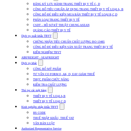
submenu
ĐĂNG KÝ LƯU HÀNH TRANG THIẾT BỊ Y TẾ C, D
for
CÔNG BỐ TIÊU CHUẨN ÁP DỤNG TRANG THIẾT BỊ Y TẾ LOẠI A, B
Dịch
CÔNG BỐ ĐỦ ĐIỀU KIỆN MUA BÁN THIẾT BỊ Y TẾ LOẠI B,C,D
vụ
nhập
PHÂN LOẠI TRANG THIẾT BỊ Y TẾ
khẩu
CSDT – HỒ SƠ KỸ THUẬT CHUNG ASEAN
TBYT
QUẢNG CÁO THIẾT BỊ Y TẾ
Show
Dịch vụ xuất khẩu TBYT
submenu
CHỨNG NHẬN TIÊU CHUẨN CHẤT LƯỢNG ISO 13485
for
CÔNG BỐ ĐỦ ĐIỀU KIỆN SẢN XUẤT TRANG THIẾT BỊ Y TẾ
Dịch
KIỂM NGHIỆM TBYT
vụ
xuất
AIRFREIGHT - SEAFREIGHT
khẩu
Show
Dịch vụ khác
TBYT
submenu
CÔNG BỐ MỸ PHẨM
for
TƯ VẤN CO FORM E, AK, D, EAV GIẢM THUẾ
Dịch
THỰC PHẨM CHỨC NĂNG
vụ
khác
KIỂM TRA CHẤT LƯỢNG
Show
Thủ tục các mặt hàng
submenu
THIẾT BỊ Y TẾ LOẠI A,B
for
THIẾT BỊ Y TẾ LOẠI C,D
Thủ
Show
tục
Kinh nghiệm nhập khẩu TBYT
submenu
các
HS CODE
for
mặt
THUẾ NHẬP KHẨU, THUẾ VAT
Kinh
hàng
VĂN BẢN LUẬT
nghiệm
nhập
Authorized Representative Service